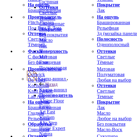
Гостиная
На ощупь
Покрытие
Оттенки
Брашированная
Лак
Светлые
Производитель
На ощупь
Темные
Flitch Design
Брашированная
Смешанные
Пол Вам В Дом
Рельефная
Покрытие
Оттенок
3д (мозайка панели
Без покрытия
Светлый
Полосность
Масло
Тёмный
Однополосный
Лак
Фаска
Оттенки
Поверхность
С фаской
Светлые
Матовая
Без фаски
Тёмные
Глянцевая
Полуматовая
Производитель
Матовая
Coswick
Полуматовая
Кварц-винил
Da Vinci
Любая на выбор
Назад
Kochanelli
Оттенки
Кварц-винил
Kraft Parkett
Светлые
Производитель
Lab Arte
Темные
Alpine Floor
На ощупь
Покрытие
Fargo
Брашированная
Лак
Art East
Гладкая
Масло
Vinilam
Рельефная
Любое на выбор
Alta Step
Обработка
Без покрытия
Home Expert
Глянцевая
Масло-Воск
Natura
Оттенки
Сукупира