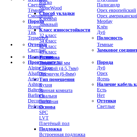
Rocko
Светлые
Палисандр
StoneWood
Тёмные
Орех европейский
Способ укладки
Смешанные
Орех американски
Клеевой
Порода
Мербау
Замквый
Ясень
Клён
Класс износостойкости
Тик
Дуб
32 класс
Термодуб
Полосность
34 класс
Оттенки
Темные
42 класс
Светлые
Замковое соедине
43 класс
Назначение
Толщина
Производитель
Порода
Тонкий 2-3 мм
Alpine Floor
Дуб
Средний (4-5,7мм)
Alsafloor
Орех
Премиум (6-8мм)
Arteo
Ясень
Тип помещения
Ashton
Наличие кабель к
Кухня
Balterio
Есть
Ванная комната
Barlinek
Нет
Спальня
Decomaster
Оттенки
Гостиная
Pedross
Светлые
Основа
SPC
LVT
Плетёный пол
Подложка
Встроенная подложка