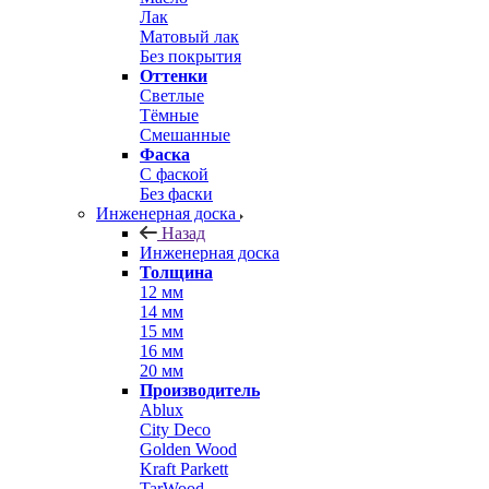
Лак
Матовый лак
Без покрытия
Оттенки
Светлые
Тёмные
Смешанные
Фаска
С фаской
Без фаски
Инженерная доска
Назад
Инженерная доска
Толщина
12 мм
14 мм
15 мм
16 мм
20 мм
Производитель
Ablux
City Deco
Golden Wood
Kraft Parkett
TarWood