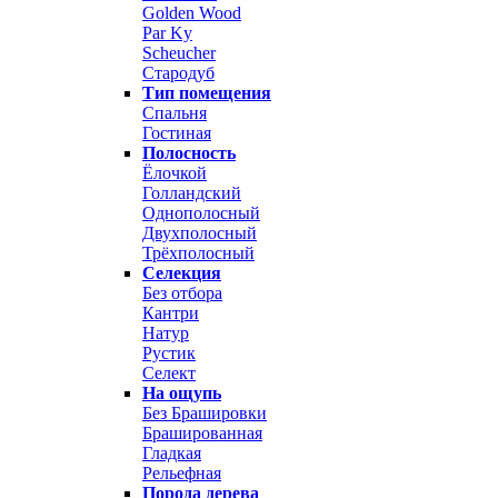
Golden Wood
Par Ky
Scheucher
Стародуб
Тип помещения
Спальня
Гостиная
Полосность
Ёлочкой
Голландский
Однополосный
Двухполосный
Трёхполосный
Селекция
Без отбора
Кантри
Натур
Рустик
Селект
На ощупь
Без Брашировки
Брашированная
Гладкая
Рельефная
Порода дерева