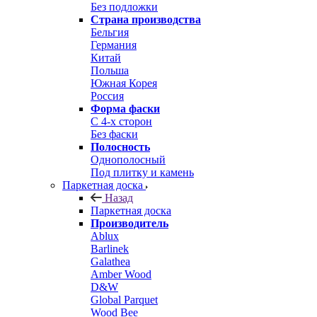
Без подложки
Страна производства
Бельгия
Германия
Китай
Польша
Южная Корея
Россия
Форма фаски
С 4-х сторон
Без фаски
Полосность
Однополосный
Под плитку и камень
Паркетная доска
Назад
Паркетная доска
Производитель
Ablux
Barlinek
Galathea
Amber Wood
D&W
Global Parquet
Wood Bee