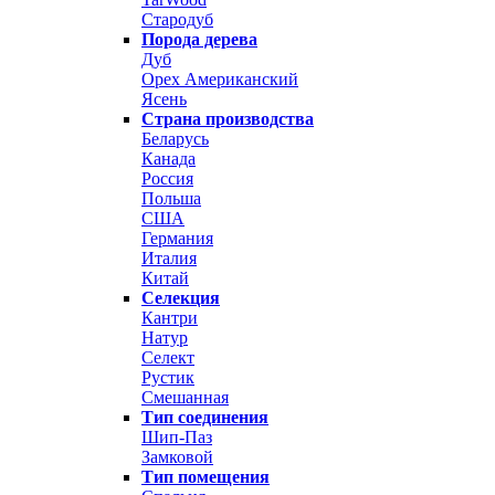
Стародуб
Порода дерева
Дуб
Орех Американский
Ясень
Страна производства
Беларусь
Канада
Россия
Польша
США
Германия
Италия
Китай
Селекция
Кантри
Натур
Селект
Рустик
Смешанная
Тип соединения
Шип-Паз
Замковой
Тип помещения