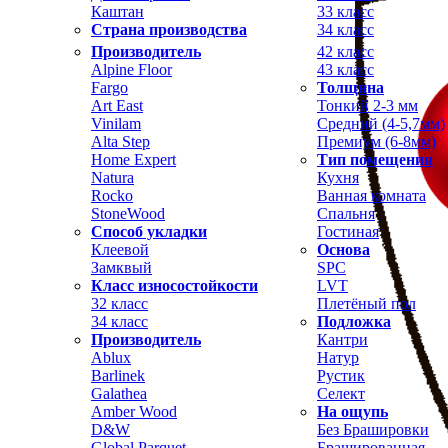
Каштан
33 класс
Страна производства
34 класс
Производитель
42 класс
Alpine Floor
43 класс
Fargo
Толщина
Art East
Тонкий 2-3 мм
Vinilam
Средний (4-5,7мм)
Alta Step
Премиум (6-8мм)
Home Expert
Тип помещения
Natura
Кухня
Rocko
Ванная комната
StoneWood
Спальня
Способ укладки
Гостиная
Клеевой
Основа
Замквый
SPC
Класс износостойкости
LVT
32 класс
Плетёный пол
34 класс
Подложка
Производитель
Кантри
Ablux
Натур
Barlinek
Рустик
Galathea
Селект
Amber Wood
На ощупь
D&W
Без Брашировки
Global Parquet
Брашированная