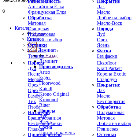
Разновидность
Покрытие
Английская Ёлка
Лак
Французская Ёлка
Масло
Обработка
Любое на выбор
Матовая
Масло-Воск
Каталог
Глянцевая
Порода
Назад
Полуматовая
Дуб
Каталог
Любая на выбор
Орех
Оттенки
Ясень
Ламинат
Светлые
Фаска
Назад
Темные
Без фаски
Ламинат
Порода
Ekzofloor
Производитель
Дуб
Kraft Parkett
Arteo
Ясень
Корона Exotic
Egger
Мербау
Стародуб
Floorwood
Орех
Покрытие
Kaindl
Орех
Лак
Krono Original
Бамбук
Масло
Kronopol
Тик
Без покрытия
Ritter
Ятоба
Обработка
Порода
На ощупь
Полуматовая
Дуб
Брашированная
Матовая
Ясень
Без брашировки
Любая на выбор
Сосна
Гладкая
Глянцевая
Плитка и камень
Производитель
Оттенки