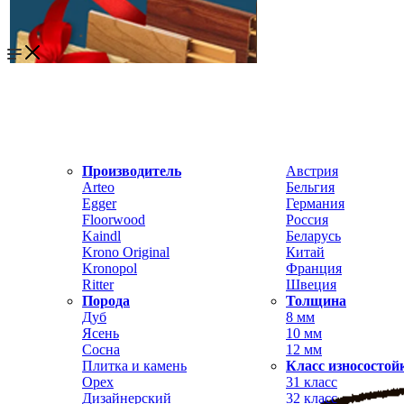
Производитель
Австрия
Arteo
Бельгия
Egger
Германия
Floorwood
Россия
Kaindl
Беларусь
Krono Original
Китай
Kronopol
Франция
Ritter
Швеция
Порода
Толщина
Дуб
8 мм
Ясень
10 мм
Сосна
12 мм
Плитка и камень
Класс износостой
Орех
31 класс
Дизайнерский
32 класс