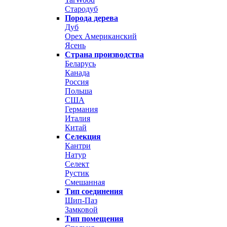
Стародуб
Порода дерева
Дуб
Орех Американский
Ясень
Страна производства
Беларусь
Канада
Россия
Польша
США
Германия
Италия
Китай
Селекция
Кантри
Натур
Селект
Рустик
Смешанная
Тип соединения
Шип-Паз
Замковой
Тип помещения