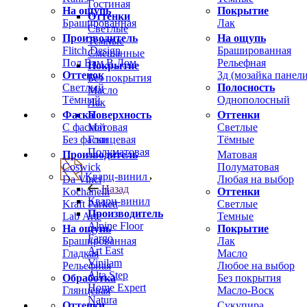
Гостиная
На ощупь
Покрытие
Оттенки
Брашированная
Лак
Светлые
Производитель
На ощупь
Темные
Flitch Design
Брашированная
Смешанные
Пол Вам В Дом
Рельефная
Покрытие
Оттенок
3д (мозайка панели
Без покрытия
Светлый
Полосность
Масло
Тёмный
Однополосный
Лак
Фаска
Оттенки
Поверхность
С фаской
Светлые
Матовая
Без фаски
Тёмные
Глянцевая
Полуматовая
Производитель
Матовая
Coswick
Полуматовая
Кварц-винил
Da Vinci
Любая на выбор
Назад
Kochanelli
Оттенки
Кварц-винил
Kraft Parkett
Светлые
Производитель
Lab Arte
Темные
Alpine Floor
На ощупь
Покрытие
Fargo
Брашированная
Лак
Art East
Гладкая
Масло
Vinilam
Рельефная
Любое на выбор
Alta Step
Обработка
Без покрытия
Home Expert
Глянцевая
Масло-Воск
Natura
Оттенки
Сукупира