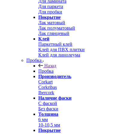
Для ламината
Для паркета
Для пробки
Покрытие
Лак матовый
Лак полуматовый
Лак глянцевый
Клей
Паркетный клей
Клей для ПВХ плитки
Клей для линолеума
Пробка
Назад
Пробка
Производитель
Corkart
Corkribas
Ibercork
Наличие фаски
С фаской
Без фаски
Толщина
6 мм
10-10,5 мм
Покрытие