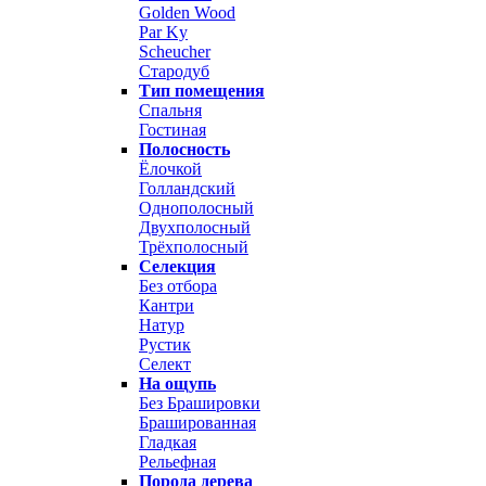
Golden Wood
Par Ky
Scheucher
Стародуб
Тип помещения
Спальня
Гостиная
Полосность
Ёлочкой
Голландский
Однополосный
Двухполосный
Трёхполосный
Селекция
Без отбора
Кантри
Натур
Рустик
Селект
На ощупь
Без Брашировки
Брашированная
Гладкая
Рельефная
Порода дерева