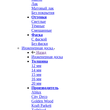
Лак
Матовый лак
Без покрытия
Оттенки
Светлые
Тёмные
Смешанные
Фаска
С фаской
Без фаски
Инженерная доска
Назад
Инженерная доска
Толщина
12 мм
14 мм
15 мм
16 мм
20 мм
Производитель
Ablux
City Deco
Golden Wood
Kraft Parkett
TarWood