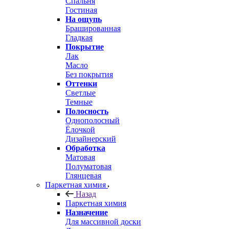
Спальня
Гостиная
На ощупь
Брашированная
Гладкая
Покрытие
Лак
Масло
Без покрытия
Оттенки
Светлые
Темные
Полосность
Однополосный
Ёлочкой
Дизайнерский
Обработка
Матовая
Полуматовая
Глянцевая
Паркетная химия
Назад
Паркетная химия
Назначение
Для массивной доски