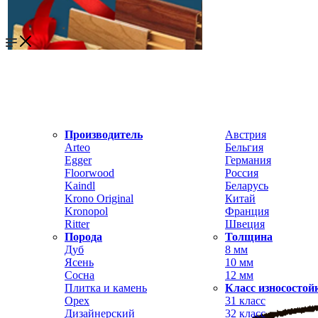
Производитель
Австрия
Arteo
Бельгия
Egger
Германия
Floorwood
Россия
Kaindl
Беларусь
Krono Original
Китай
Kronopol
Франция
Ritter
Швеция
Порода
Толщина
Дуб
8 мм
Ясень
10 мм
Сосна
12 мм
Плитка и камень
Класс износостой
Орех
31 класс
Дизайнерский
32 класс