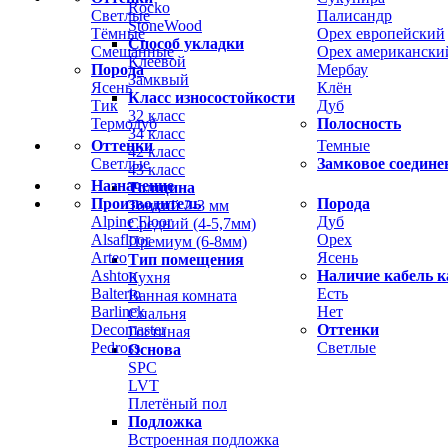
Rocko
Светлые
Палисандр
StoneWood
Тёмные
Орех европейский
Способ укладки
Смешанные
Орех американски
Клеевой
Порода
Мербау
Замквый
Ясень
Клён
Класс износостойкости
Тик
Дуб
32 класс
Термодуб
Полосность
34 класс
Оттенки
Темные
42 класс
Светлые
Замковое соедине
43 класс
Назначение
Толщина
Производитель
Порода
Тонкий 2-3 мм
Alpine Floor
Дуб
Средний (4-5,7мм)
Alsafloor
Орех
Премиум (6-8мм)
Arteo
Ясень
Тип помещения
Ashton
Наличие кабель к
Кухня
Balterio
Есть
Ванная комната
Barlinek
Нет
Спальня
Decomaster
Оттенки
Гостиная
Pedross
Светлые
Основа
SPC
LVT
Плетёный пол
Подложка
Встроенная подложка