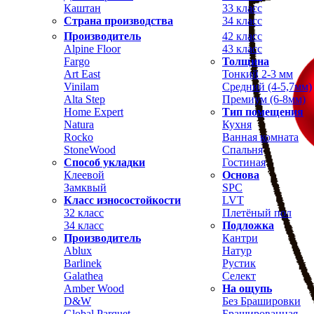
Каштан
33 класс
Страна производства
34 класс
Производитель
42 класс
Alpine Floor
43 класс
Fargo
Толщина
Art East
Тонкий 2-3 мм
Vinilam
Средний (4-5,7мм)
Alta Step
Премиум (6-8мм)
Home Expert
Тип помещения
Natura
Кухня
Rocko
Ванная комната
StoneWood
Спальня
Способ укладки
Гостиная
Клеевой
Основа
Замквый
SPC
Класс износостойкости
LVT
32 класс
Плетёный пол
34 класс
Подложка
Производитель
Кантри
Ablux
Натур
Barlinek
Рустик
Galathea
Селект
Amber Wood
На ощупь
D&W
Без Брашировки
Global Parquet
Брашированная