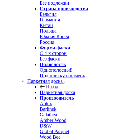
Без подложки
Страна производства
Бельгия
Германия
Китай
Польша
Южная Корея
Россия
Форма фаски
С 4-х сторон
Без фаски
Полосность
Однополосный
Под плитку и камень
Паркетная доска
Назад
Паркетная доска
Производитель
Ablux
Barlinek
Galathea
Amber Wood
D&W
Global Parquet
Wood Bee