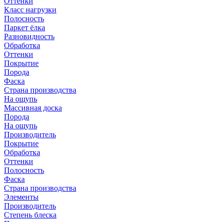
Оттенки
Класс нагрузки
Полосность
Паркет ёлка
Разновидность
Обработка
Оттенки
Покрытие
Порода
Фаска
Страна производства
На ощупь
Массивная доска
Порода
На ощупь
Производитель
Покрытие
Обработка
Оттенки
Полосность
Фаска
Страна производства
Элементы
Производитель
Степень блеска