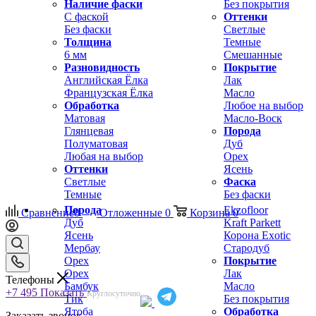
Наличие фаски
Без покрытия
С фаской
Оттенки
Без фаски
Светлые
Толщина
Темные
6 мм
Смешанные
Разновидность
Покрытие
Английская Ёлка
Лак
Французская Ёлка
Масло
Обработка
Любое на выбор
Матовая
Масло-Воск
Глянцевая
Порода
Полуматовая
Дуб
Любая на выбор
Орех
Оттенки
Ясень
Светлые
Фаска
Темные
Без фаски
Порода
Ekzofloor
Сравнение
0
Отложенные
0
Корзина
0
Дуб
Kraft Parkett
Ясень
Корона Exotic
Мербау
Стародуб
Орех
Покрытие
Орех
Лак
Телефоны
Бамбук
Масло
+7 495
Показать
Круглосуточно
Тик
Без покрытия
Ятоба
Обработка
Заказать звонок