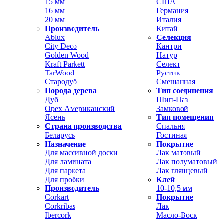
15 мм
США
16 мм
Германия
20 мм
Италия
Производитель
Китай
Ablux
Селекция
City Deco
Кантри
Golden Wood
Натур
Kraft Parkett
Селект
TarWood
Рустик
Стародуб
Смешанная
Порода дерева
Тип соединения
Дуб
Шип-Паз
Орех Американский
Замковой
Ясень
Тип помещения
Страна производства
Спальня
Беларусь
Гостиная
Назначение
Покрытие
Для массивной доски
Лак матовый
Для ламината
Лак полуматовый
Для паркета
Лак глянцевый
Для пробки
Клей
Производитель
10-10,5 мм
Corkart
Покрытие
Corkribas
Лак
Ibercork
Масло-Воск