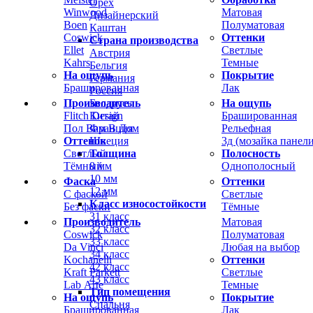
Орех
Winwood
Матовая
Дизайнерский
Boen
Полуматовая
Каштан
Coswick
Оттенки
Страна производства
Ellet
Светлые
Австрия
Kahrs
Темные
Бельгия
На ощупь
Покрытие
Германия
Брашированная
Лак
Россия
Производитель
На ощупь
Беларусь
Flitch Design
Брашированная
Китай
Пол Вам В Дом
Рельефная
Франция
Оттенок
3д (мозайка панели
Швеция
Светлый
Полосность
Толщина
Тёмный
Однополосный
8 мм
10 мм
Фаска
Оттенки
12 мм
С фаской
Светлые
Класс износостойкости
Без фаски
Тёмные
31 класс
Производитель
Матовая
32 класс
Coswick
Полуматовая
33 класс
Da Vinci
Любая на выбор
34 класс
Kochanelli
Оттенки
42 класс
Kraft Parkett
Светлые
43 класс
Lab Arte
Темные
Тип помещения
На ощупь
Покрытие
Спальня
Брашированная
Лак