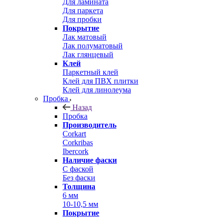
Для ламината
Для паркета
Для пробки
Покрытие
Лак матовый
Лак полуматовый
Лак глянцевый
Клей
Паркетный клей
Клей для ПВХ плитки
Клей для линолеума
Пробка
Назад
Пробка
Производитель
Corkart
Corkribas
Ibercork
Наличие фаски
С фаской
Без фаски
Толщина
6 мм
10-10,5 мм
Покрытие