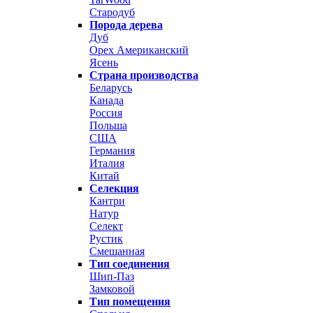
Стародуб
Порода дерева
Дуб
Орех Американский
Ясень
Страна производства
Беларусь
Канада
Россия
Польша
США
Германия
Италия
Китай
Селекция
Кантри
Натур
Селект
Рустик
Смешанная
Тип соединения
Шип-Паз
Замковой
Тип помещения