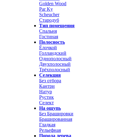
Golden Wood
Par Ky
Scheucher
Стародуб
Тип помещения
Спальня
Гостиная
Полосность
Ёлочкой
Голландский
Однополосный
Двухполосный
Трёхполосный
Селекция
Без отбора
Кантри
Натур
Рустик
Селект
На ощупь
Без Брашировки
Брашированная
Гладкая
Рельефная
Порода дерева