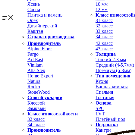
Ясень
10 мм
Сосна
12 мм
Плитка и камень
Класс износостой
Орех
31 класс
Дизайнерский
32 класс
Каштан
33 класс
Страна производства
34 класс
Производитель
42 класс
Alpine Floor
43 класс
Fargo
Толщина
Art East
Тонкий 2-3 мм
Vinilam
Средний (4-5,7мм)
Alta Step
Премиум (6-8мм)
Home Expert
Тип помещения
Natura
Кухня
Rocko
Ванная комната
StoneWood
Спальня
Способ укладки
Гостиная
Клеевой
Основа
Замквый
SPC
Класс износостойкости
LVT
32 класс
Плетёный пол
34 класс
Подложка
Производитель
Кантри