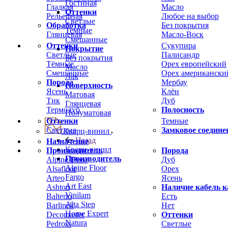
Гостиная
Гладкая
Масло
Оттенки
Рельефная
Любое на выбор
Светлые
Обработка
Без покрытия
Темные
Глянцевая
Масло-Воск
Смешанные
Оттенки
Сукупира
Покрытие
Светлые
Палисандр
Без покрытия
Тёмные
Орех европейский
Масло
Смешанные
Орех американски
Лак
Порода
Мербау
Поверхность
Ясень
Клён
Матовая
Тик
Дуб
Глянцевая
Термодуб
Полосность
Полуматовая
Оттенки
Темные
Светлые
Замковое соедине
Кварц-винил
Назад
Назначение
Кварц-винил
Производитель
Порода
Производитель
Alpine Floor
Дуб
Alpine Floor
Alsafloor
Орех
Fargo
Arteo
Ясень
Art East
Ashton
Наличие кабель к
Vinilam
Balterio
Есть
Alta Step
Barlinek
Нет
Home Expert
Decomaster
Оттенки
Natura
Pedross
Светлые