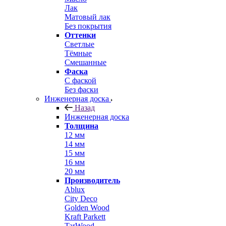
Лак
Матовый лак
Без покрытия
Оттенки
Светлые
Тёмные
Смешанные
Фаска
С фаской
Без фаски
Инженерная доска
Назад
Инженерная доска
Толщина
12 мм
14 мм
15 мм
16 мм
20 мм
Производитель
Ablux
City Deco
Golden Wood
Kraft Parkett
TarWood