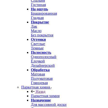
Спальня
Гостиная
На ощупь
Брашированная
Гладкая
Покрытие
Лак
Масло
Без покрытия
Оттенки
Светлые
Темные
Полосность
Однополосный
Ёлочкой
Дизайнерский
Обработка
Матовая
Полуматовая
Глянцевая
Паркетная химия
Назад
Паркетная химия
Назначение
Для массивной доски