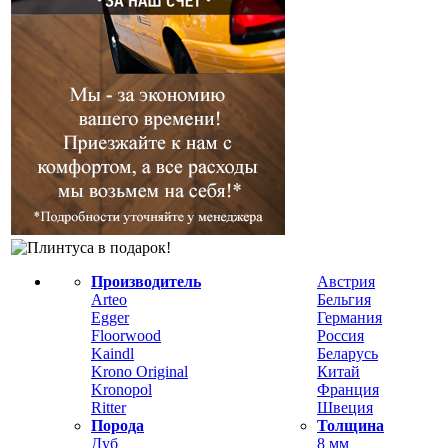
Производитель
Австрия
Arteo
Бельгия
Egger
Германия
Floorwood
Россия
Kaindl
Беларусь
Krono Original
Китай
Kronopol
Франция
Ritter
Швеция
Порода
Толщина
Дуб
8 мм