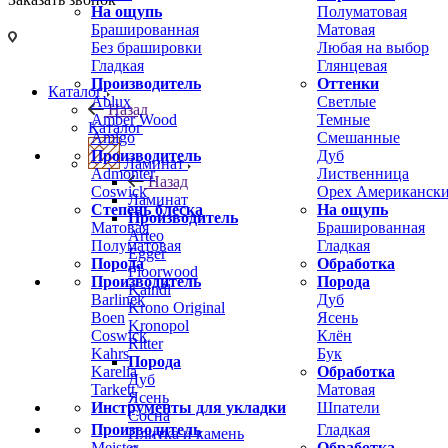
На ощупь
Полуматовая
Брашированная
Матовая
Без брашировки
Любая на выбор
Гладкая
Глянцевая
Производитель
Оттенки
Каталог
Ablux
Светлые
Назад
Amber Wood
Темные
Каталог
Amigo
Смешанные
Производитель
Дуб
Ламинат
Admonter
Лиственница
Назад
Coswick
Орех Американск
Ламинат
Степень блеска
На ощупь
Производитель
Матовая
Брашированная
Arteo
Полуматовая
Гладкая
Egger
Порода
Обработка
Floorwood
Производитель
Порода
Kaindl
Barlinek
Дуб
Krono Original
Boen
Ясень
Kronopol
Coswick
Клён
Ritter
Kahrs
Бук
Порода
Karelia
Обработка
Дуб
Tarkett
Матовая
Ясень
Инструменты для укладки
Шпатели
Сосна
Производитель
Гладкая
Плитка и камень
Meister
Обработка