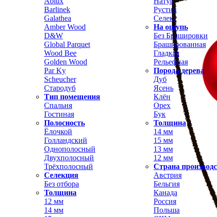
Ablux
Натур
Barlinek
Рустик
Galathea
Селект
Amber Wood
На ощупь
D&W
Без Брашировки
Global Parquet
Брашированная
Wood Bee
Гладкая
Golden Wood
Рельефная
Par Ky
Порода дерева
Scheucher
Дуб
Стародуб
Ясень
Тип помещения
Клён
Спальня
Орех
Гостиная
Бук
Полосность
Толщина
Ёлочкой
14 мм
Голландский
15 мм
Однополосный
13 мм
Двухполосный
12 мм
Трёхполосный
Страна производ
Селекция
Австрия
Без отбора
Бельгия
Толщина
Канада
12 мм
Россия
14 мм
Польша