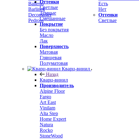
Оттенки
Balterio
Есть
Светлые
Barlinek
Нет
Темные
Decomaster
Оттенки
Смешанные
Pedross
Светлые
Покрытие
Без покрытия
Масло
Лак
Поверхность
Матовая
Глянцевая
Полуматовая
Кварц-винил
Назад
Кварц-винил
Производитель
Alpine Floor
Fargo
Art East
Vinilam
Alta Step
Home Expert
Natura
Rocko
StoneWood