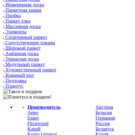
Инженерная доска
Паркетная химия
Пробка
Паркет ёлка
Массивная доска
Элементы
Спортивный паркет
Сопутствующие товары
Широкий паркет
Амбарная доска
Террасная доска
Модульный паркет
Художественный паркет
Кожаный пол
Подложка
Плинтус
Производитель
Австрия
Arteo
Бельгия
Egger
Германия
Floorwood
Россия
Kaindl
Беларусь
Krono Original
Китай