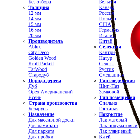
Без отбора
Бельгия
Толщина
Канада
12 мм
Россия
14 мм
Польша
15 мм
США
16 мм
Германия
20 мм
Италия
Производитель
Китай
Ablux
Селекция
City Deco
Кантри
Golden Wood
Натур
Kraft Parkett
Селект
TarWood
Рустик
Стародуб
Смешанная
Порода дерева
Тип соединения
Дуб
Шип-Паз
Орех Американский
Замковой
Ясень
Тип помещения
Страна производства
Спальня
Беларусь
Гостиная
Назначение
Покрытие
Для массивной доски
Лак матовый
Для ламината
Лак полуматовый
Для паркета
Лак глянцевый
Для пробки
Клей