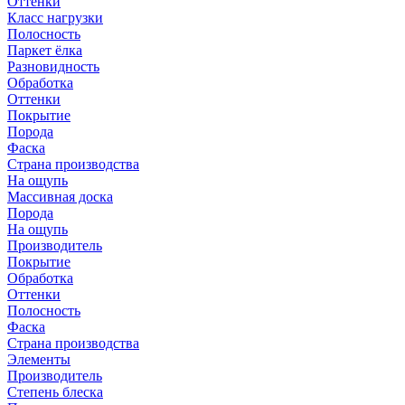
Оттенки
Класс нагрузки
Полосность
Паркет ёлка
Разновидность
Обработка
Оттенки
Покрытие
Порода
Фаска
Страна производства
На ощупь
Массивная доска
Порода
На ощупь
Производитель
Покрытие
Обработка
Оттенки
Полосность
Фаска
Страна производства
Элементы
Производитель
Степень блеска