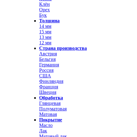
Клён
Орех
Бук
Толщина
14 мм
15 мм
13 мм
12 мм
Страна производства
Австрия
Бельгия
Германия
Россия
США
Финляндия
Франция
Швеция
Обработка
Глянцевая
Полуматовая
Матовая
Покрытие
Масло
Лак
Матовый лак