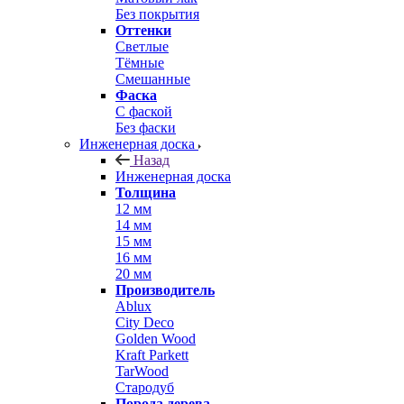
Без покрытия
Оттенки
Светлые
Тёмные
Смешанные
Фаска
С фаской
Без фаски
Инженерная доска
Назад
Инженерная доска
Толщина
12 мм
14 мм
15 мм
16 мм
20 мм
Производитель
Ablux
City Deco
Golden Wood
Kraft Parkett
TarWood
Стародуб
Порода дерева