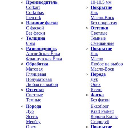
Производитель
10-10,5 мм
Corkart
Покрытие
Corkribas
Лак
Ibercork
Масло-Воск
Наличие фаски
Без покрытия
С фаской
Оттенки
Без фаски
Светлые
Толщина
Темные
6 мм
Смешанные
Разновидность
Покрытие
Английская Ёлка
Лак
Французская Ёлка
Масло
Обработка
Любое на выбор
Матовая
Масло-Воск
Глянцевая
Порода
Полуматовая
Дуб
Любая на выбор
Орех
Оттенки
Ясень
Светлые
Фаска
Темные
Без фаски
Порода
Ekzofloor
Дуб
Kraft Parkett
Ясень
Корона Exotic
Мербау
Стародуб
Орех
Покрытие