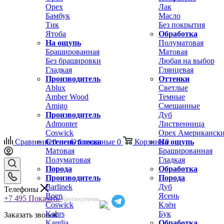
Орех
Лак
Бамбук
Масло
Тик
Без покрытия
Ятоба
Обработка
На ощупь
Полуматовая
Брашированная
Матовая
Без брашировки
Любая на выбор
Гладкая
Глянцевая
Производитель
Оттенки
Ablux
Светлые
Amber Wood
Темные
Amigo
Смешанные
Производитель
Дуб
Admonter
Лиственница
Coswick
Орех Американск
Сравнение
Степень блеска
0
Отложенные
0
Корзина
На ощупь
0
Матовая
Брашированная
Полуматовая
Гладкая
Порода
Обработка
Производитель
Порода
Barlinek
Дуб
Телефоны
Boen
Ясень
+7 495
Показать
Круглосуточно
Coswick
Клён
Kahrs
Бук
Заказать звонок
Karelia
Обработка