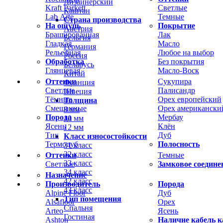
Дизайнерский
Kraft Parkett
Светлые
Каштан
Lab Arte
Темные
Страна производства
На ощупь
Покрытие
Австрия
Брашированная
Лак
Бельгия
Гладкая
Масло
Германия
Рельефная
Любое на выбор
Россия
Обработка
Без покрытия
Беларусь
Глянцевая
Масло-Воск
Китай
Оттенки
Сукупира
Франция
Светлые
Палисандр
Швеция
Тёмные
Орех европейский
Толщина
Смешанные
Орех американски
8 мм
Порода
Мербау
10 мм
Ясень
Клён
12 мм
Тик
Дуб
Класс износостойкости
Термодуб
Полосность
31 класс
32 класс
Оттенки
Темные
33 класс
Светлые
Замковое соедине
34 класс
Назначение
42 класс
Производитель
Порода
43 класс
Alpine Floor
Дуб
Тип помещения
Alsafloor
Орех
Спальня
Arteo
Ясень
Гостиная
Ashton
Наличие кабель к