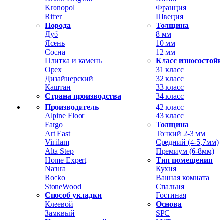
Kronopol
Франция
Ritter
Швеция
Порода
Толщина
Дуб
8 мм
Ясень
10 мм
Сосна
12 мм
Плитка и камень
Класс износостой
Орех
31 класс
Дизайнерский
32 класс
Каштан
33 класс
Страна производства
34 класс
Производитель
42 класс
Alpine Floor
43 класс
Fargo
Толщина
Art East
Тонкий 2-3 мм
Vinilam
Средний (4-5,7мм)
Alta Step
Премиум (6-8мм)
Home Expert
Тип помещения
Natura
Кухня
Rocko
Ванная комната
StoneWood
Спальня
Способ укладки
Гостиная
Клеевой
Основа
Замквый
SPC