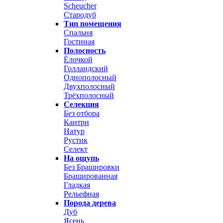
Scheucher
Стародуб
Тип помещения
Спальня
Гостиная
Полосность
Ёлочкой
Голландский
Однополосный
Двухполосный
Трёхполосный
Селекция
Без отбора
Кантри
Натур
Рустик
Селект
На ощупь
Без Брашировки
Брашированная
Гладкая
Рельефная
Порода дерева
Дуб
Ясень