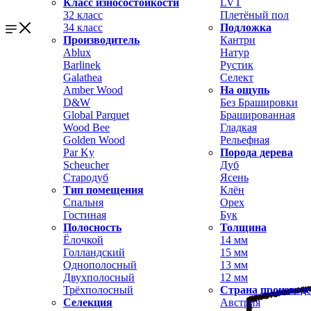
Класс износостойкости
LVT
32 класс
Плетёный пол
34 класс
Подложка
Производитель
Кантри
Ablux
Натур
Barlinek
Рустик
Galathea
Селект
Amber Wood
На ощупь
D&W
Без Брашировки
Global Parquet
Брашированная
Wood Bee
Гладкая
Golden Wood
Рельефная
Par Ky
Порода дерева
Scheucher
Дуб
Стародуб
Ясень
Тип помещения
Клён
Спальня
Орех
Гостиная
Бук
Полосность
Толщина
Ёлочкой
14 мм
Голландский
15 мм
Однополосный
13 мм
Двухполосный
12 мм
Трёхполосный
Страна производ
Селекция
Австрия