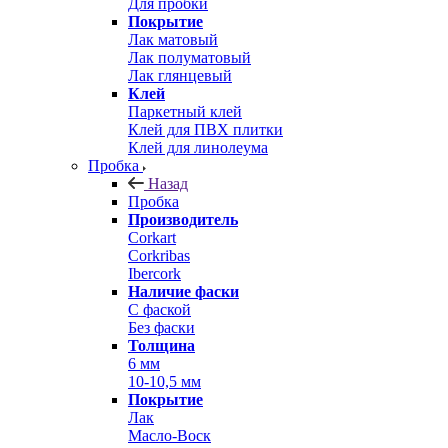
Для пробки
Покрытие
Лак матовый
Лак полуматовый
Лак глянцевый
Клей
Паркетный клей
Клей для ПВХ плитки
Клей для линолеума
Пробка
Назад
Пробка
Производитель
Corkart
Corkribas
Ibercork
Наличие фаски
С фаской
Без фаски
Толщина
6 мм
10-10,5 мм
Покрытие
Лак
Масло-Воск