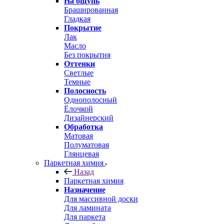
На ощупь
Брашированная
Гладкая
Покрытие
Лак
Масло
Без покрытия
Оттенки
Светлые
Темные
Полосность
Однополосный
Ёлочкой
Дизайнерский
Обработка
Матовая
Полуматовая
Глянцевая
Паркетная химия
Назад
Паркетная химия
Назначение
Для массивной доски
Для ламината
Для паркета