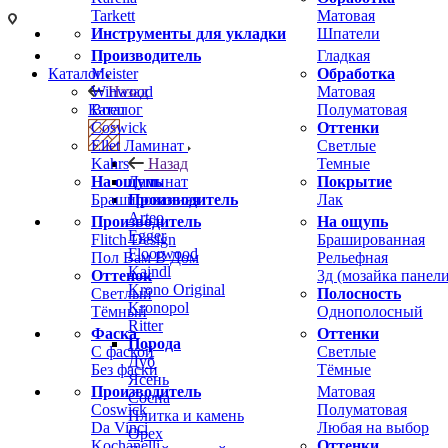
Tarkett
Матовая
Инструменты для укладки
Шпатели
Производитель
Гладкая
Meister
Обработка
Каталог
Winwood
Матовая
Назад
Boen
Полуматовая
Каталог
Coswick
Оттенки
Ellet
Светлые
Ламинат
Kahrs
Темные
Назад
На ощупь
Покрытие
Ламинат
Брашированная
Лак
Производитель
Arteo
Производитель
На ощупь
Egger
Flitch Design
Брашированная
Floorwood
Пол Вам В Дом
Рельефная
Kaindl
Оттенок
3д (мозайка панели
Krono Original
Светлый
Полосность
Kronopol
Тёмный
Однополосный
Ritter
Фаска
Оттенки
Порода
С фаской
Светлые
Дуб
Без фаски
Тёмные
Ясень
Производитель
Матовая
Сосна
Coswick
Полуматовая
Плитка и камень
Da Vinci
Любая на выбор
Орех
Kochanelli
Оттенки