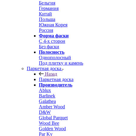
Бельгия
Германия
Китай
Польша
Южная Корея
Россия
Форма фаски
С 4-х сторон
Без фаски
Полосность
Однополосный
Под плитку и камень
Паркетная доска
Назад
Паркетная доска
Производитель
Ablux
Barlinek
Galathea
Amber Wood
D&W
Global Parquet
Wood Bee
Golden Wood
Par Ky