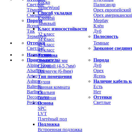
Rocko
Светлые
Палисандр
StoneWood
Тёмные
Орех европейский
Способ укладки
Смешанные
Орех американски
Клеевой
Порода
Мербау
Замквый
Ясень
Клён
Класс износостойкости
Тик
Дуб
32 класс
Термодуб
Полосность
34 класс
Оттенки
Темные
42 класс
Светлые
Замковое соедине
43 класс
Назначение
Толщина
Производитель
Порода
Тонкий 2-3 мм
Alpine Floor
Дуб
Средний (4-5,7мм)
Alsafloor
Орех
Премиум (6-8мм)
Arteo
Ясень
Тип помещения
Ashton
Наличие кабель к
Кухня
Balterio
Есть
Ванная комната
Barlinek
Нет
Спальня
Decomaster
Оттенки
Гостиная
Pedross
Светлые
Основа
SPC
LVT
Плетёный пол
Подложка
Встроенная подложка