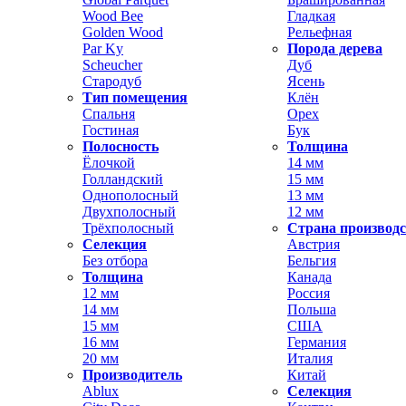
Wood Bee
Гладкая
Golden Wood
Рельефная
Par Ky
Порода дерева
Scheucher
Дуб
Стародуб
Ясень
Тип помещения
Клён
Спальня
Орех
Гостиная
Бук
Полосность
Толщина
Ёлочкой
14 мм
Голландский
15 мм
Однополосный
13 мм
Двухполосный
12 мм
Трёхполосный
Страна производ
Селекция
Австрия
Без отбора
Бельгия
Толщина
Канада
12 мм
Россия
14 мм
Польша
15 мм
США
16 мм
Германия
20 мм
Италия
Производитель
Китай
Ablux
Селекция