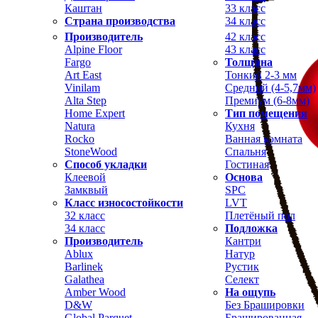
Каштан
33 класс
Страна производства
34 класс
Производитель
42 класс
Alpine Floor
43 класс
Fargo
Толщина
Art East
Тонкий 2-3 мм
Vinilam
Средний (4-5,7мм)
Alta Step
Премиум (6-8мм)
Home Expert
Тип помещения
Natura
Кухня
Rocko
Ванная комната
StoneWood
Спальня
Способ укладки
Гостиная
Клеевой
Основа
Замквый
SPC
Класс износостойкости
LVT
32 класс
Плетёный пол
34 класс
Подложка
Производитель
Кантри
Ablux
Натур
Barlinek
Рустик
Galathea
Селект
Amber Wood
На ощупь
D&W
Без Брашировки
Global Parquet
Брашированная