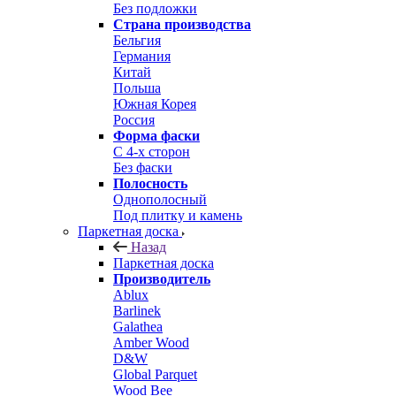
Без подложки
Страна производства
Бельгия
Германия
Китай
Польша
Южная Корея
Россия
Форма фаски
С 4-х сторон
Без фаски
Полосность
Однополосный
Под плитку и камень
Паркетная доска
Назад
Паркетная доска
Производитель
Ablux
Barlinek
Galathea
Amber Wood
D&W
Global Parquet
Wood Bee