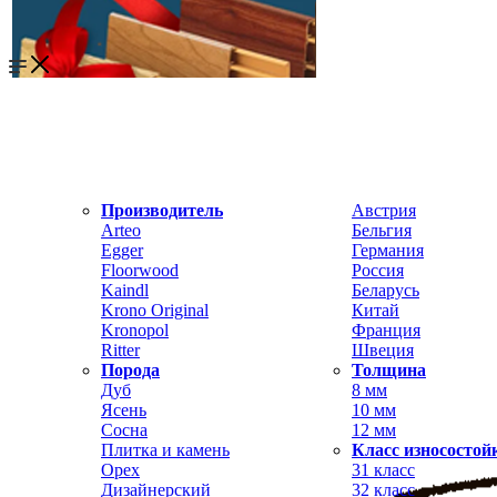
Производитель
Австрия
Arteo
Бельгия
Egger
Германия
Floorwood
Россия
Kaindl
Беларусь
Krono Original
Китай
Kronopol
Франция
Ritter
Швеция
Порода
Толщина
Дуб
8 мм
Ясень
10 мм
Сосна
12 мм
Плитка и камень
Класс износостой
Орех
31 класс
Дизайнерский
32 класс