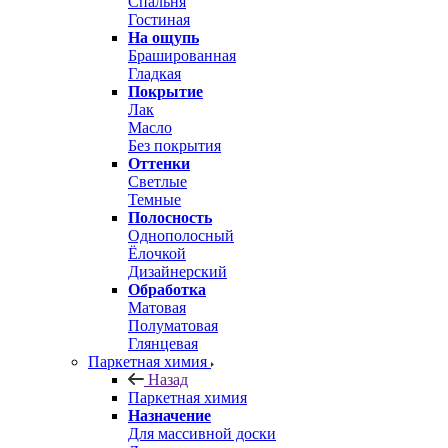
Спальня
Гостиная
На ощупь
Брашированная
Гладкая
Покрытие
Лак
Масло
Без покрытия
Оттенки
Светлые
Темные
Полосность
Однополосный
Ёлочкой
Дизайнерский
Обработка
Матовая
Полуматовая
Глянцевая
Паркетная химия
Назад
Паркетная химия
Назначение
Для массивной доски