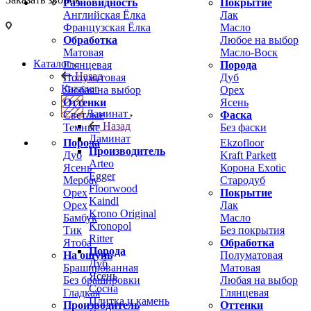
Разновидность
Покрытие
Английская Ёлка
Лак
Французская Ёлка
Масло
Обработка
Любое на выбор
Матовая
Масло-Воск
Каталог
Глянцевая
Порода
Назад
Полуматовая
Дуб
Каталог
Любая на выбор
Орех
Оттенки
Ясень
Ламинат
Светлые
Фаска
Назад
Темные
Без фаски
Ламинат
Порода
Ekzofloor
Производитель
Дуб
Kraft Parkett
Arteo
Ясень
Корона Exotic
Egger
Мербау
Стародуб
Floorwood
Орех
Покрытие
Kaindl
Орех
Лак
Krono Original
Бамбук
Масло
Kronopol
Тик
Без покрытия
Ritter
Ятоба
Обработка
Порода
На ощупь
Полуматовая
Дуб
Брашированная
Матовая
Ясень
Без брашировки
Любая на выбор
Сосна
Гладкая
Глянцевая
Плитка и камень
Производитель
Оттенки