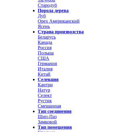
Стародуб
Порода дерева
Дуб
Орех Американский
Ясень
Страна производства
Беларусь
Канада
Россия
Польша
США
Германия
Италия
Китай
Селекция
Кантри
Натур
Селект
Рустик
Смешанная
Тип соединения
Шип-Паз
Замковой
Тип помещения