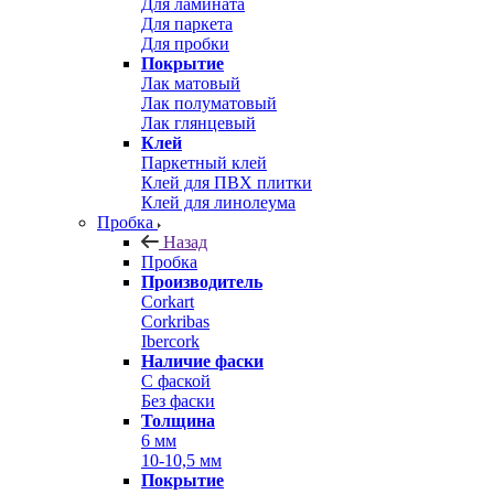
Для ламината
Для паркета
Для пробки
Покрытие
Лак матовый
Лак полуматовый
Лак глянцевый
Клей
Паркетный клей
Клей для ПВХ плитки
Клей для линолеума
Пробка
Назад
Пробка
Производитель
Corkart
Corkribas
Ibercork
Наличие фаски
С фаской
Без фаски
Толщина
6 мм
10-10,5 мм
Покрытие