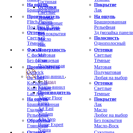
Гостиная
На ощупь
Покрытие
Оттенки
Брашированная
Лак
Светлые
Производитель
На ощупь
Темные
Flitch Design
Брашированная
Смешанные
Пол Вам В Дом
Рельефная
Покрытие
Оттенок
3д (мозайка панели
Без покрытия
Светлый
Полосность
Масло
Тёмный
Однополосный
Лак
Фаска
Оттенки
Поверхность
С фаской
Светлые
Матовая
Без фаски
Тёмные
Глянцевая
Полуматовая
Производитель
Матовая
Coswick
Полуматовая
Кварц-винил
Da Vinci
Любая на выбор
Назад
Kochanelli
Оттенки
Кварц-винил
Kraft Parkett
Светлые
Производитель
Lab Arte
Темные
Alpine Floor
На ощупь
Покрытие
Fargo
Брашированная
Лак
Art East
Гладкая
Масло
Vinilam
Рельефная
Любое на выбор
Alta Step
Обработка
Без покрытия
Home Expert
Глянцевая
Масло-Воск
Natura
Оттенки
Сукупира