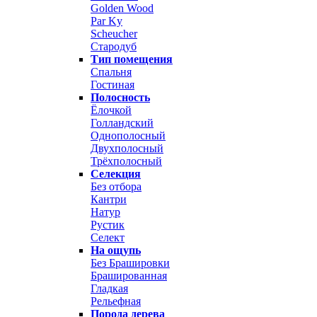
Golden Wood
Par Ky
Scheucher
Стародуб
Тип помещения
Спальня
Гостиная
Полосность
Ёлочкой
Голландский
Однополосный
Двухполосный
Трёхполосный
Селекция
Без отбора
Кантри
Натур
Рустик
Селект
На ощупь
Без Брашировки
Брашированная
Гладкая
Рельефная
Порода дерева