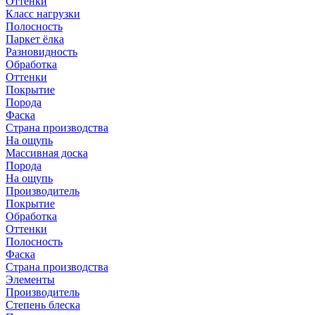
Оттенки
Класс нагрузки
Полосность
Паркет ёлка
Разновидность
Обработка
Оттенки
Покрытие
Порода
Фаска
Страна производства
На ощупь
Массивная доска
Порода
На ощупь
Производитель
Покрытие
Обработка
Оттенки
Полосность
Фаска
Страна производства
Элементы
Производитель
Степень блеска