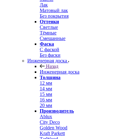
Лак
Матовый лак
Без покрытия
Оттенки
Светлые
Тёмные
Смешанные
Фаска
С фаской
Без фаски
Инженерная доска
Назад
Инженерная доска
Толщина
12 мм
14 мм
15 мм
16 мм
20 мм
Производитель
Ablux
City Deco
Golden Wood
Kraft Parkett
TarWood