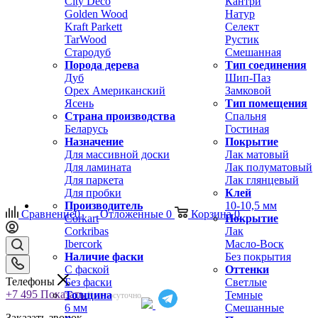
City Deco
Кантри
Golden Wood
Натур
Kraft Parkett
Селект
TarWood
Рустик
Стародуб
Смешанная
Порода дерева
Тип соединения
Дуб
Шип-Паз
Орех Американский
Замковой
Ясень
Тип помещения
Страна производства
Спальня
Беларусь
Гостиная
Назначение
Покрытие
Для массивной доски
Лак матовый
Для ламината
Лак полуматовый
Для паркета
Лак глянцевый
Для пробки
Клей
Производитель
10-10,5 мм
Сравнение
0
Отложенные
0
Корзина
0
Corkart
Покрытие
Corkribas
Лак
Ibercork
Масло-Воск
Наличие фаски
Без покрытия
С фаской
Оттенки
Телефоны
Без фаски
Светлые
+7 495
Показать
Толщина
Темные
Круглосуточно
6 мм
Смешанные
Заказать звонок