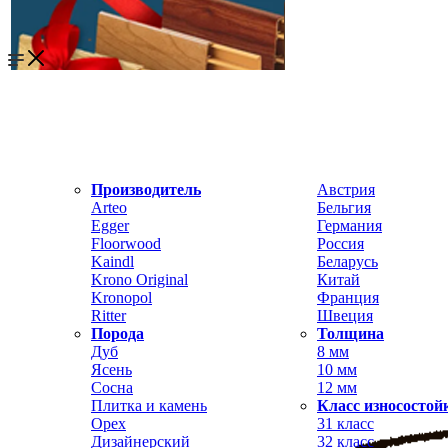
Производитель
Австрия
Arteo
Бельгия
Egger
Германия
Floorwood
Россия
Kaindl
Беларусь
Krono Original
Китай
Kronopol
Франция
Ritter
Швеция
Порода
Толщина
Дуб
8 мм
Ясень
10 мм
Сосна
12 мм
Плитка и камень
Класс износостой
Орех
31 класс
Дизайнерский
32 класс