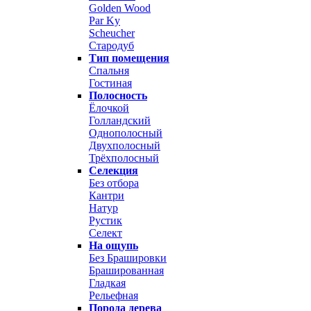
Golden Wood
Par Ky
Scheucher
Стародуб
Тип помещения
Спальня
Гостиная
Полосность
Ёлочкой
Голландский
Однополосный
Двухполосный
Трёхполосный
Селекция
Без отбора
Кантри
Натур
Рустик
Селект
На ощупь
Без Брашировки
Брашированная
Гладкая
Рельефная
Порода дерева