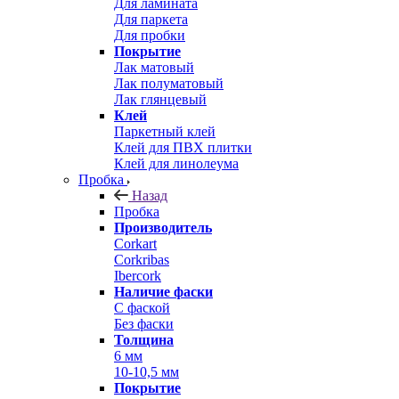
Для ламината
Для паркета
Для пробки
Покрытие
Лак матовый
Лак полуматовый
Лак глянцевый
Клей
Паркетный клей
Клей для ПВХ плитки
Клей для линолеума
Пробка
Назад
Пробка
Производитель
Corkart
Corkribas
Ibercork
Наличие фаски
С фаской
Без фаски
Толщина
6 мм
10-10,5 мм
Покрытие