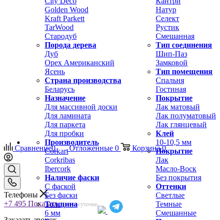
City Deco
Кантри
Golden Wood
Натур
Kraft Parkett
Селект
TarWood
Рустик
Стародуб
Смешанная
Порода дерева
Тип соединения
Дуб
Шип-Паз
Орех Американский
Замковой
Ясень
Тип помещения
Страна производства
Спальня
Беларусь
Гостиная
Назначение
Покрытие
Для массивной доски
Лак матовый
Для ламината
Лак полуматовый
Для паркета
Лак глянцевый
Для пробки
Клей
Производитель
10-10,5 мм
Сравнение
0
Отложенные
0
Корзина
0
Corkart
Покрытие
Corkribas
Лак
Ibercork
Масло-Воск
Наличие фаски
Без покрытия
С фаской
Оттенки
Телефоны
Без фаски
Светлые
+7 495
Показать
Толщина
Темные
Круглосуточно
6 мм
Смешанные
Заказать звонок