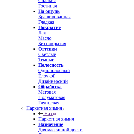
Спальня
Гостиная
На ощупь
Брашированная
Гладкая
Покрытие
Лак
Масло
Без покрытия
Оттенки
Светлые
Темные
Полосность
Однополосный
Ёлочкой
Дизайнерский
Обработка
Матовая
Полуматовая
Глянцевая
Паркетная химия
Назад
Паркетная химия
Назначение
Для массивной доски