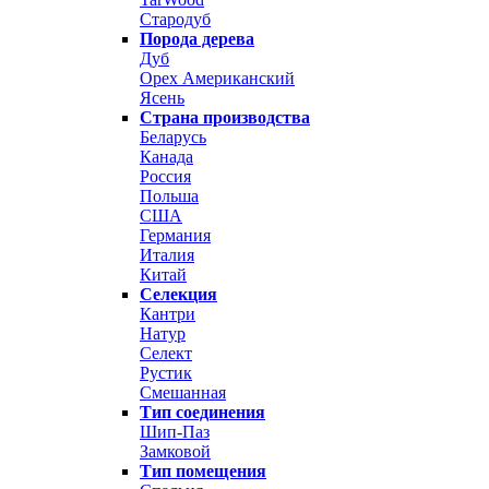
Стародуб
Порода дерева
Дуб
Орех Американский
Ясень
Страна производства
Беларусь
Канада
Россия
Польша
США
Германия
Италия
Китай
Селекция
Кантри
Натур
Селект
Рустик
Смешанная
Тип соединения
Шип-Паз
Замковой
Тип помещения