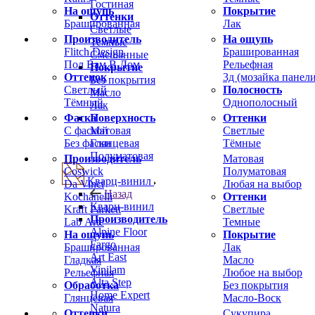
Гостиная
На ощупь
Покрытие
Оттенки
Брашированная
Лак
Светлые
Производитель
На ощупь
Темные
Flitch Design
Брашированная
Смешанные
Пол Вам В Дом
Рельефная
Покрытие
Оттенок
3д (мозайка панели
Без покрытия
Светлый
Полосность
Масло
Тёмный
Однополосный
Лак
Фаска
Оттенки
Поверхность
С фаской
Светлые
Матовая
Без фаски
Тёмные
Глянцевая
Полуматовая
Производитель
Матовая
Coswick
Полуматовая
Кварц-винил
Da Vinci
Любая на выбор
Назад
Kochanelli
Оттенки
Кварц-винил
Kraft Parkett
Светлые
Производитель
Lab Arte
Темные
Alpine Floor
На ощупь
Покрытие
Fargo
Брашированная
Лак
Art East
Гладкая
Масло
Vinilam
Рельефная
Любое на выбор
Alta Step
Обработка
Без покрытия
Home Expert
Глянцевая
Масло-Воск
Natura
Оттенки
Сукупира