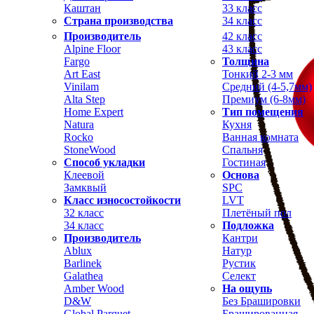
Каштан
33 класс
Страна производства
34 класс
Производитель
42 класс
Alpine Floor
43 класс
Fargo
Толщина
Art East
Тонкий 2-3 мм
Vinilam
Средний (4-5,7мм)
Alta Step
Премиум (6-8мм)
Home Expert
Тип помещения
Natura
Кухня
Rocko
Ванная комната
StoneWood
Спальня
Способ укладки
Гостиная
Клеевой
Основа
Замквый
SPC
Класс износостойкости
LVT
32 класс
Плетёный пол
34 класс
Подложка
Производитель
Кантри
Ablux
Натур
Barlinek
Рустик
Galathea
Селект
Amber Wood
На ощупь
D&W
Без Брашировки
Global Parquet
Брашированная