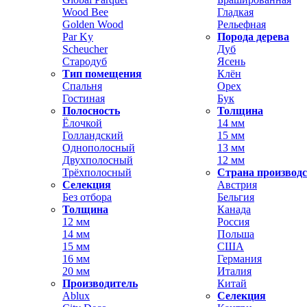
Wood Bee
Гладкая
Golden Wood
Рельефная
Par Ky
Порода дерева
Scheucher
Дуб
Стародуб
Ясень
Тип помещения
Клён
Спальня
Орех
Гостиная
Бук
Полосность
Толщина
Ёлочкой
14 мм
Голландский
15 мм
Однополосный
13 мм
Двухполосный
12 мм
Трёхполосный
Страна производ
Селекция
Австрия
Без отбора
Бельгия
Толщина
Канада
12 мм
Россия
14 мм
Польша
15 мм
США
16 мм
Германия
20 мм
Италия
Производитель
Китай
Ablux
Селекция