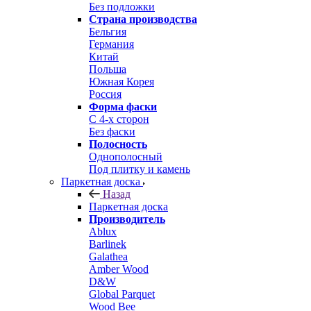
Без подложки
Страна производства
Бельгия
Германия
Китай
Польша
Южная Корея
Россия
Форма фаски
С 4-х сторон
Без фаски
Полосность
Однополосный
Под плитку и камень
Паркетная доска
Назад
Паркетная доска
Производитель
Ablux
Barlinek
Galathea
Amber Wood
D&W
Global Parquet
Wood Bee