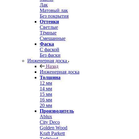
Лак
Матовый лак
Без покрытия
Оттенки
Светлые
Тёмные
Смешанные
Фаска
С фаской
Без фаски
Инженерная доска
Назад
Инженерная доска
Толщина
12 мм
14 мм
15 мм
16 мм
20 мм
Производитель
Ablux
City Deco
Golden Wood
Kraft Parkett
TarWood