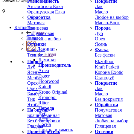
Разновидность
Покрытие
Английская Ёлка
Лак
Французская Ёлка
Масло
Обработка
Любое на выбор
Матовая
Масло-Воск
Каталог
Глянцевая
Порода
Назад
Полуматовая
Дуб
Каталог
Любая на выбор
Орех
Оттенки
Ясень
Ламинат
Светлые
Фаска
Назад
Темные
Без фаски
Ламинат
Порода
Ekzofloor
Производитель
Дуб
Kraft Parkett
Arteo
Ясень
Корона Exotic
Egger
Мербау
Стародуб
Floorwood
Орех
Покрытие
Kaindl
Орех
Лак
Krono Original
Бамбук
Масло
Kronopol
Тик
Без покрытия
Ritter
Ятоба
Обработка
Порода
На ощупь
Полуматовая
Дуб
Брашированная
Матовая
Ясень
Без брашировки
Любая на выбор
Сосна
Гладкая
Глянцевая
Плитка и камень
Производитель
Оттенки