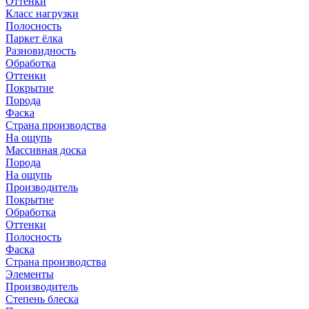
Оттенки
Класс нагрузки
Полосность
Паркет ёлка
Разновидность
Обработка
Оттенки
Покрытие
Порода
Фаска
Страна производства
На ощупь
Массивная доска
Порода
На ощупь
Производитель
Покрытие
Обработка
Оттенки
Полосность
Фаска
Страна производства
Элементы
Производитель
Степень блеска