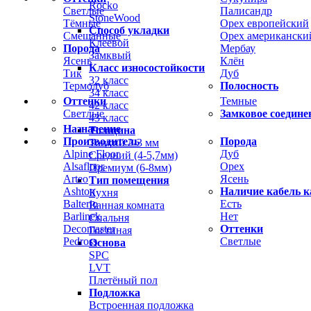
Rocko
Светлые
Палисандр
StoneWood
Тёмные
Орех европейский
Способ укладки
Смешанные
Орех американски
Клеевой
Порода
Мербау
Замквый
Ясень
Клён
Класс износостойкости
Тик
Дуб
32 класс
Термодуб
Полосность
34 класс
Оттенки
Темные
42 класс
Светлые
Замковое соедине
43 класс
Назначение
Толщина
Производитель
Порода
Тонкий 2-3 мм
Alpine Floor
Дуб
Средний (4-5,7мм)
Alsafloor
Орех
Премиум (6-8мм)
Arteo
Ясень
Тип помещения
Ashton
Наличие кабель к
Кухня
Balterio
Есть
Ванная комната
Barlinek
Нет
Спальня
Decomaster
Оттенки
Гостиная
Pedross
Светлые
Основа
SPC
LVT
Плетёный пол
Подложка
Встроенная подложка