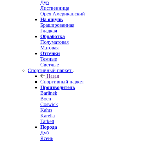
Дуб
Лиственница
Орех Американский
На ощупь
Брашированная
Гладкая
Обработка
Полуматовая
Матовая
Оттенки
Темные
Светлые
Спортивный паркет
Назад
Спортивный паркет
Производитель
Barlinek
Boen
Coswick
Kahrs
Karelia
Tarkett
Порода
Дуб
Ясень