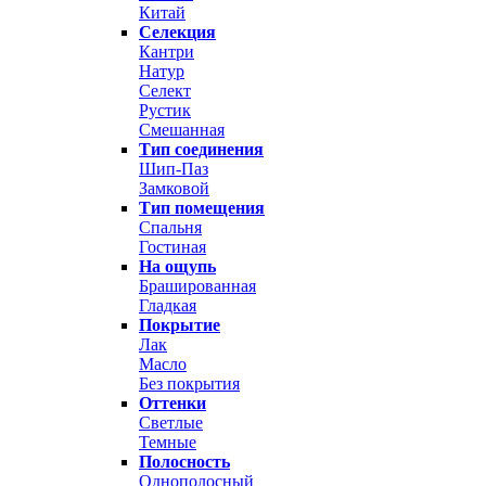
Китай
Селекция
Кантри
Натур
Селект
Рустик
Смешанная
Тип соединения
Шип-Паз
Замковой
Тип помещения
Спальня
Гостиная
На ощупь
Брашированная
Гладкая
Покрытие
Лак
Масло
Без покрытия
Оттенки
Светлые
Темные
Полосность
Однополосный