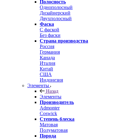
Полосность
Однополосный
Дизайнерский
Двухполосный
Фаска
С фаской
Без фаски
Страна производства
Россия
Германия
Канада
Италия
Китай
США
Индонезия
Элементы
Назад
Элементы
Производитель
Admonter
Coswick
Степень блеска
Матовая
Полуматовая
Порода