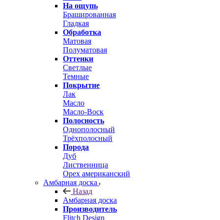
На ощупь
Брашированная
Гладкая
Обработка
Матовая
Полуматовая
Оттенки
Светлые
Темные
Покрытие
Лак
Масло
Масло-Воск
Полосность
Однополосный
Трёхполосный
Порода
Дуб
Лиственница
Орех американский
Амбарная доска
Назад
Амбарная доска
Производитель
Flitch Design