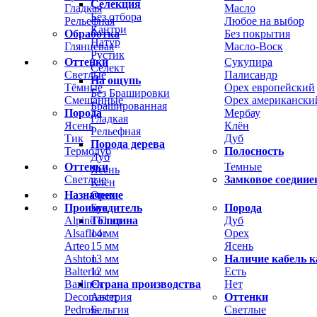
Селекция
Гладкая
Масло
Без отбора
Рельефная
Любое на выбор
Кантри
Обработка
Без покрытия
Натур
Глянцевая
Масло-Воск
Рустик
Оттенки
Сукупира
Селект
Светлые
Палисандр
На ощупь
Тёмные
Орех европейский
Без Брашировки
Смешанные
Орех американски
Брашированная
Порода
Мербау
Гладкая
Ясень
Клён
Рельефная
Тик
Дуб
Порода дерева
Термодуб
Полосность
Дуб
Оттенки
Темные
Ясень
Светлые
Замковое соедине
Клён
Назначение
Орех
Производитель
Порода
Бук
Alpine Floor
Дуб
Толщина
Alsafloor
Орех
14 мм
Arteo
Ясень
15 мм
Ashton
Наличие кабель к
13 мм
Balterio
Есть
12 мм
Barlinek
Нет
Страна производства
Decomaster
Оттенки
Австрия
Pedross
Светлые
Бельгия