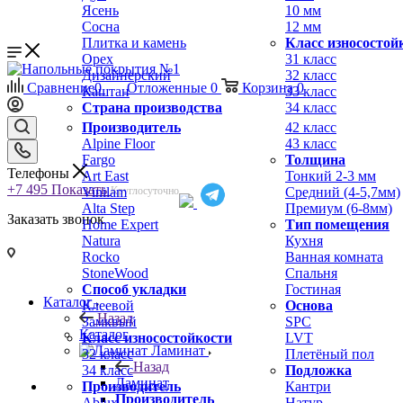
Ясень
10 мм
Сосна
12 мм
Плитка и камень
Класс износостой
Орех
31 класс
Дизайнерский
32 класс
Сравнение
0
Отложенные
0
Корзина
0
Каштан
33 класс
Страна производства
34 класс
Производитель
42 класс
Alpine Floor
43 класс
Fargo
Толщина
Телефоны
Art East
Тонкий 2-3 мм
+7 495
Показать
Круглосуточно
Vinilam
Средний (4-5,7мм)
Alta Step
Премиум (6-8мм)
Заказать звонок
Home Expert
Тип помещения
Natura
Кухня
Rocko
Ванная комната
StoneWood
Спальня
Способ укладки
Гостиная
Каталог
Клеевой
Основа
Назад
Замквый
SPC
Каталог
Класс износостойкости
LVT
Ламинат
32 класс
Плетёный пол
Назад
34 класс
Подложка
Ламинат
Производитель
Кантри
Производитель
Ablux
Натур