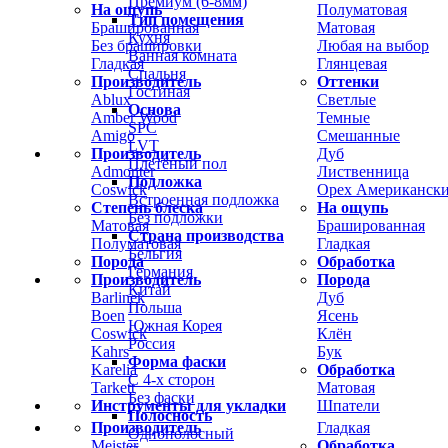
Премиум (6-8мм)
На ощупь
Полуматовая
Тип помещения
Брашированная
Матовая
Кухня
Без брашировки
Любая на выбор
Ванная комната
Гладкая
Глянцевая
Спальня
Производитель
Оттенки
Гостиная
Ablux
Светлые
Основа
Amber Wood
Темные
SPC
Amigo
Смешанные
LVT
Производитель
Дуб
Плетёный пол
Admonter
Лиственница
Подложка
Coswick
Орех Американск
Встроенная подложка
Степень блеска
На ощупь
Без подложки
Матовая
Брашированная
Страна производства
Полуматовая
Гладкая
Бельгия
Порода
Обработка
Германия
Производитель
Порода
Китай
Barlinek
Дуб
Польша
Boen
Ясень
Южная Корея
Coswick
Клён
Россия
Kahrs
Бук
Форма фаски
Karelia
Обработка
С 4-х сторон
Tarkett
Матовая
Без фаски
Инструменты для укладки
Шпатели
Полосность
Производитель
Гладкая
Однополосный
Meister
Обработка