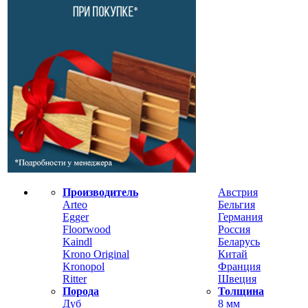
Производитель
Австрия
Arteo
Бельгия
Egger
Германия
Floorwood
Россия
Kaindl
Беларусь
Krono Original
Китай
Kronopol
Франция
Ritter
Швеция
Порода
Толщина
Дуб
8 мм