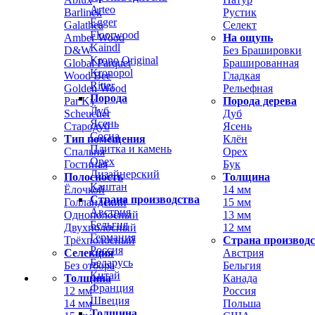
Arteo
Barlinek
Рустик
Egger
Galathea
Селект
Floorwood
Amber Wood
На ощупь
Kaindl
D&W
Без Брашировки
Krono Original
Global Parquet
Брашированная
Kronopol
Wood Bee
Гладкая
Ritter
Golden Wood
Рельефная
Порода
Par Ky
Порода дерева
Дуб
Scheucher
Дуб
Ясень
Стародуб
Ясень
Сосна
Тип помещения
Клён
Плитка и камень
Спальня
Орех
Орех
Гостиная
Бук
Дизайнерский
Полосность
Толщина
Каштан
Ёлочкой
14 мм
Страна производства
Голландский
15 мм
Австрия
Однополосный
13 мм
Бельгия
Двухполосный
12 мм
Германия
Трёхполосный
Страна производ
Россия
Селекция
Австрия
Беларусь
Без отбора
Бельгия
Китай
Толщина
Канада
Франция
12 мм
Россия
Швеция
14 мм
Польша
Толщина