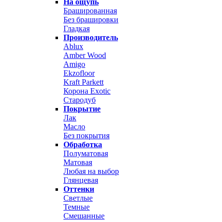
На ощупь
Брашированная
Без брашировки
Гладкая
Производитель
Ablux
Amber Wood
Amigo
Ekzofloor
Kraft Parkett
Корона Exotic
Стародуб
Покрытие
Лак
Масло
Без покрытия
Обработка
Полуматовая
Матовая
Любая на выбор
Глянцевая
Оттенки
Светлые
Темные
Смешанные