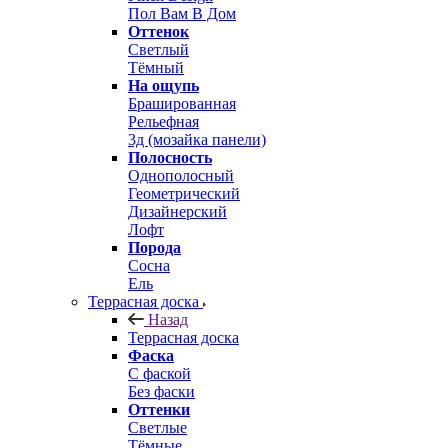
Пол Вам В Дом
Оттенок
Светлый
Тёмный
На ощупь
Брашированная
Рельефная
3д (мозайка панели)
Полосность
Однополосный
Геометрический
Дизайнерский
Лофт
Порода
Сосна
Ель
Террасная доска
Назад
Террасная доска
Фаска
С фаской
Без фаски
Оттенки
Светлые
Тёмные