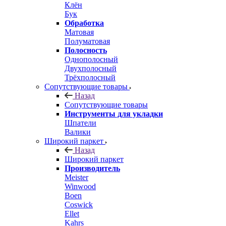
Клён
Бук
Обработка
Матовая
Полуматовая
Полосность
Однополосный
Двухполосный
Трёхполосный
Сопутствующие товары
Назад
Сопутствующие товары
Инструменты для укладки
Шпатели
Валики
Широкий паркет
Назад
Широкий паркет
Производитель
Meister
Winwood
Boen
Coswick
Ellet
Kahrs