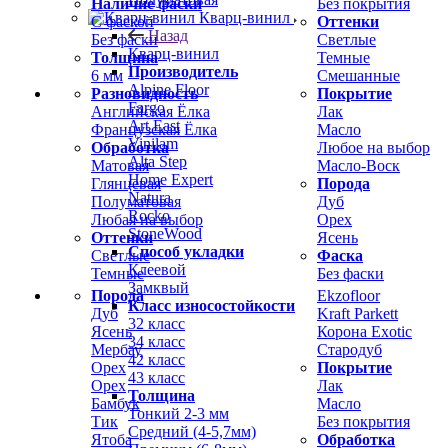
Наличие фаски
Без покрытия
Кварц-винил
С фаской
Оттенки
Назад
Без фаски
Светлые
Кварц-винил
Толщина
Темные
Производитель
6 мм
Смешанные
Alpine Floor
Разновидность
Покрытие
Fargo
Английская Ёлка
Лак
Art East
Французская Ёлка
Масло
Vinilam
Обработка
Любое на выбор
Alta Step
Матовая
Масло-Воск
Home Expert
Глянцевая
Порода
Natura
Полуматовая
Дуб
Rocko
Любая на выбор
Орех
StoneWood
Оттенки
Ясень
Способ укладки
Светлые
Фаска
Клеевой
Темные
Без фаски
Замквый
Порода
Ekzofloor
Класс износостойкости
Дуб
Kraft Parkett
32 класс
Ясень
Корона Exotic
34 класс
Мербау
Стародуб
42 класс
Орех
Покрытие
43 класс
Орех
Лак
Толщина
Бамбук
Масло
Тонкий 2-3 мм
Тик
Без покрытия
Средний (4-5,7мм)
Ятоба
Обработка