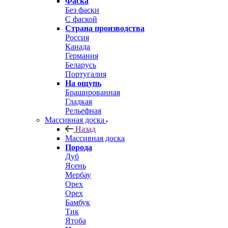
Фаска
Без фаски
С фаской
Страна производства
Россия
Канада
Германия
Беларусь
Португалия
На ощупь
Брашированная
Гладкая
Рельефная
Массивная доска
Назад
Массивная доска
Порода
Дуб
Ясень
Мербау
Орех
Орех
Бамбук
Тик
Ятоба