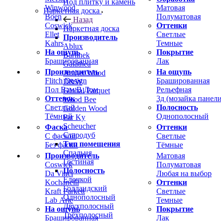
Под плитку и камень
Winwood
Матовая
Паркетная доска
Boen
Полуматовая
Назад
Coswick
Оттенки
Паркетная доска
Ellet
Светлые
Производитель
Kahrs
Темные
Ablux
На ощупь
Покрытие
Barlinek
Брашированная
Лак
Galathea
Производитель
На ощупь
Amber Wood
Flitch Design
Брашированная
D&W
Пол Вам В Дом
Рельефная
Global Parquet
Оттенок
3д (мозайка панели
Wood Bee
Светлый
Полосность
Golden Wood
Тёмный
Однополосный
Par Ky
Scheucher
Фаска
Оттенки
Стародуб
С фаской
Светлые
Тип помещения
Без фаски
Тёмные
Спальня
Производитель
Матовая
Гостиная
Coswick
Полуматовая
Полосность
Da Vinci
Любая на выбор
Ёлочкой
Kochanelli
Оттенки
Голландский
Kraft Parkett
Светлые
Однополосный
Lab Arte
Темные
Двухполосный
На ощупь
Покрытие
Трёхполосный
Брашированная
Лак