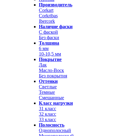
Производитель
Corkart
Corkribas
Ibercork
Наличие фаски
С фаской
Без фаски
Толщина
6 мм
10-10,5 мм
Покрытие
Лак
Масло-Воск
Без покрытия
Оттенки
Светлые
Темные
Смешанные
Класс нагрузки
31 класс
32 класс
33 класс
Полосность
Однополосный
Многополосный