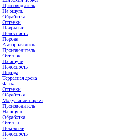
Производитель
На ощупь
Обработка
Оттенки
Покрытие
Полосность
Порода
Амбарная доска
Производитель
Оттенок
На ощупь
Полосность
Порода
Террасная доска
Фаска
Оттенки
Обработка
Модульный паркет
Производитель
На ощупь
Обработка
Оттенки
Покрытие
Полосность