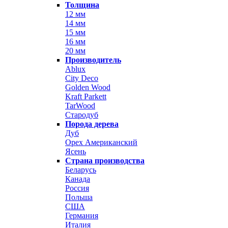
Толщина
12 мм
14 мм
15 мм
16 мм
20 мм
Производитель
Ablux
City Deco
Golden Wood
Kraft Parkett
TarWood
Стародуб
Порода дерева
Дуб
Орех Американский
Ясень
Страна производства
Беларусь
Канада
Россия
Польша
США
Германия
Италия