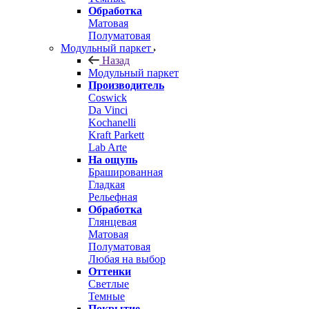
Обработка
Матовая
Полуматовая
Модульный паркет
Назад
Модульный паркет
Производитель
Coswick
Da Vinci
Kochanelli
Kraft Parkett
Lab Arte
На ощупь
Брашированная
Гладкая
Рельефная
Обработка
Глянцевая
Матовая
Полуматовая
Любая на выбор
Оттенки
Светлые
Темные
Покрытие