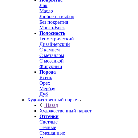
Лак
Масло
Любое на выбор
Без покрытия
Масло-Воск
Полосность
Геометрический
Дизайнерский
С камнем
С металлом
С мозаикой
Фигурный
Порода
Ясень
Орех
Мербау
Дуб
Художественный паркет
Назад
Художественный паркет
Оттенки
Светлые
Тёмные
Смешанные