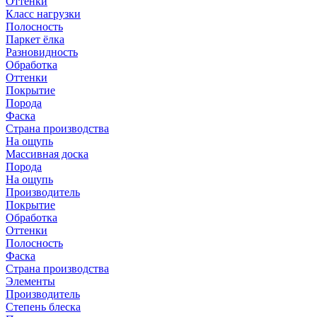
Оттенки
Класс нагрузки
Полосность
Паркет ёлка
Разновидность
Обработка
Оттенки
Покрытие
Порода
Фаска
Страна производства
На ощупь
Массивная доска
Порода
На ощупь
Производитель
Покрытие
Обработка
Оттенки
Полосность
Фаска
Страна производства
Элементы
Производитель
Степень блеска