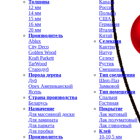
Толщина
Канада
12 мм
Россия
14 мм
Польша
15 мм
США
16 мм
Германия
20 мм
Италия
Производитель
Китай
Ablux
Селекция
City Deco
Кантри
Golden Wood
Натур
Kraft Parkett
Селект
TarWood
Рустик
Стародуб
Смешанная
Порода дерева
Тип соединения
Дуб
Шип-Паз
Орех Американский
Замковой
Ясень
Тип помещения
Страна производства
Спальня
Беларусь
Гостиная
Назначение
Покрытие
Для массивной доски
Лак матовый
Для ламината
Лак полуматовый
Для паркета
Лак глянцевый
Для пробки
Клей
Производитель
10-10,5 мм