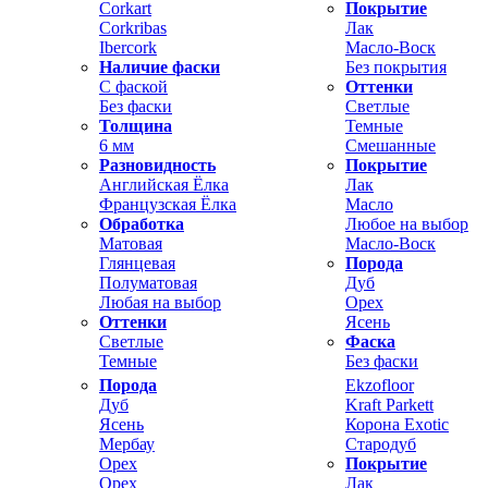
Corkart
Покрытие
Corkribas
Лак
Ibercork
Масло-Воск
Наличие фаски
Без покрытия
С фаской
Оттенки
Без фаски
Светлые
Толщина
Темные
6 мм
Смешанные
Разновидность
Покрытие
Английская Ёлка
Лак
Французская Ёлка
Масло
Обработка
Любое на выбор
Матовая
Масло-Воск
Глянцевая
Порода
Полуматовая
Дуб
Любая на выбор
Орех
Оттенки
Ясень
Светлые
Фаска
Темные
Без фаски
Порода
Ekzofloor
Дуб
Kraft Parkett
Ясень
Корона Exotic
Мербау
Стародуб
Орех
Покрытие
Орех
Лак