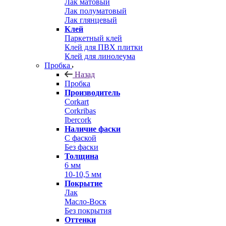
Лак матовый
Лак полуматовый
Лак глянцевый
Клей
Паркетный клей
Клей для ПВХ плитки
Клей для линолеума
Пробка
Назад
Пробка
Производитель
Corkart
Corkribas
Ibercork
Наличие фаски
С фаской
Без фаски
Толщина
6 мм
10-10,5 мм
Покрытие
Лак
Масло-Воск
Без покрытия
Оттенки