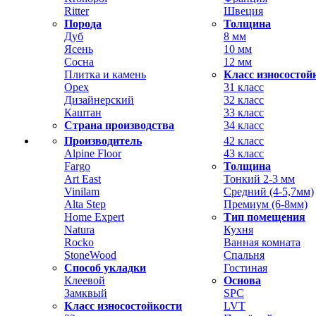
Ritter
Швеция
Порода
Толщина
Дуб
8 мм
Ясень
10 мм
Сосна
12 мм
Плитка и камень
Класс износостой
Орех
31 класс
Дизайнерский
32 класс
Каштан
33 класс
Страна производства
34 класс
Производитель
42 класс
Alpine Floor
43 класс
Fargo
Толщина
Art East
Тонкий 2-3 мм
Vinilam
Средний (4-5,7мм)
Alta Step
Премиум (6-8мм)
Home Expert
Тип помещения
Natura
Кухня
Rocko
Ванная комната
StoneWood
Спальня
Способ укладки
Гостиная
Клеевой
Основа
Замквый
SPC
Класс износостойкости
LVT