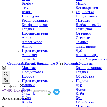
Бамбук
Масло
Тик
Без покрытия
Ятоба
Обработка
На ощупь
Полуматовая
Брашированная
Матовая
Без брашировки
Любая на выбор
Гладкая
Глянцевая
Производитель
Оттенки
Ablux
Светлые
Amber Wood
Темные
Amigo
Смешанные
Производитель
Дуб
Admonter
Лиственница
Coswick
Орех Американск
Сравнение
Степень блеска
0
Отложенные
0
Корзина
На ощупь
0
Матовая
Брашированная
Полуматовая
Гладкая
Порода
Обработка
Производитель
Порода
Barlinek
Дуб
Телефоны
Boen
Ясень
+7 495
Показать
Круглосуточно
Coswick
Клён
Kahrs
Бук
Заказать звонок
Karelia
Обработка
Tarkett
Матовая