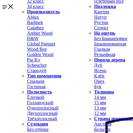
32 класс
Плетёный пол
34 класс
Подложка
Производитель
Кантри
Ablux
Натур
Barlinek
Рустик
Galathea
Селект
Amber Wood
На ощупь
D&W
Без Брашировки
Global Parquet
Брашированная
Wood Bee
Гладкая
Golden Wood
Рельефная
Par Ky
Порода дерева
Scheucher
Дуб
Стародуб
Ясень
Тип помещения
Клён
Спальня
Орех
Гостиная
Бук
Полосность
Толщина
Ёлочкой
14 мм
Голландский
15 мм
Однополосный
13 мм
Двухполосный
12 мм
Трёхполосный
Страна производ
Селекция
Австрия
Без отбора
Бельгия