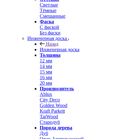
Светлые
Тёмные
Смешанные
Фаска
С фаской
Без фаски
Инженерная доска
Назад
Инженерная доска
Толщина
12 мм
14 мм
15 мм
16 мм
20 мм
Производитель
Ablux
City Deco
Golden Wood
Kraft Parkett
TarWood
Стародуб
Порода дерева
Дуб
Орех Американский