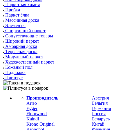
Паркетная химия
Пробка
Паркет ёлка
Массивная доска
Элементы
Спортивный паркет
Сопутствующие товары
Широкий паркет
Амбарная доска
Террасная доска
Модульный паркет
Художественный паркет
Кожаный пол
Подложка
Плинтус
Производитель
Австрия
Arteo
Бельгия
Egger
Германия
Floorwood
Россия
Kaindl
Беларусь
Krono Original
Китай
Kronopol
Франция