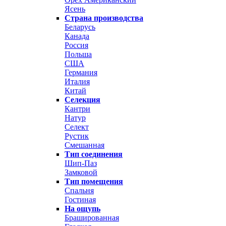
Ясень
Страна производства
Беларусь
Канада
Россия
Польша
США
Германия
Италия
Китай
Селекция
Кантри
Натур
Селект
Рустик
Смешанная
Тип соединения
Шип-Паз
Замковой
Тип помещения
Спальня
Гостиная
На ощупь
Брашированная