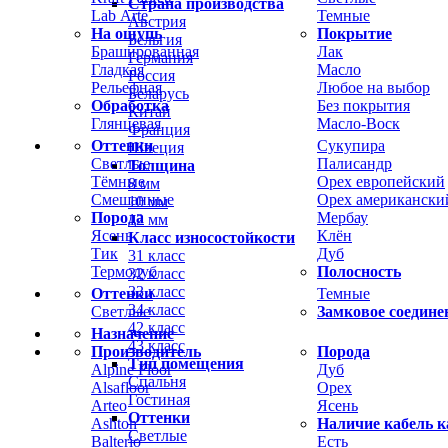
Страна производства
Lab Arte
Темные
Австрия
На ощупь
Покрытие
Бельгия
Брашированная
Лак
Германия
Гладкая
Масло
Россия
Рельефная
Любое на выбор
Беларусь
Обработка
Без покрытия
Китай
Глянцевая
Масло-Воск
Франция
Оттенки
Сукупира
Швеция
Светлые
Палисандр
Толщина
Тёмные
Орех европейский
8 мм
Смешанные
Орех американски
10 мм
Порода
Мербау
12 мм
Ясень
Клён
Класс износостойкости
Тик
Дуб
31 класс
Термодуб
Полосность
32 класс
33 класс
Оттенки
Темные
34 класс
Светлые
Замковое соедине
42 класс
Назначение
43 класс
Производитель
Порода
Тип помещения
Alpine Floor
Дуб
Спальня
Alsafloor
Орех
Гостиная
Arteo
Ясень
Оттенки
Ashton
Наличие кабель к
Светлые
Balterio
Есть