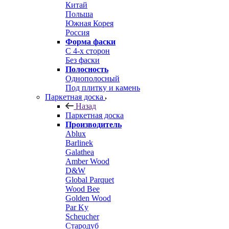
Китай
Польша
Южная Корея
Россия
Форма фаски
С 4-х сторон
Без фаски
Полосность
Однополосный
Под плитку и камень
Паркетная доска
Назад
Паркетная доска
Производитель
Ablux
Barlinek
Galathea
Amber Wood
D&W
Global Parquet
Wood Bee
Golden Wood
Par Ky
Scheucher
Стародуб