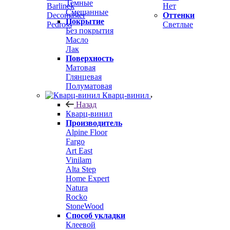
Темные
Barlinek
Нет
Смешанные
Decomaster
Оттенки
Покрытие
Pedross
Светлые
Без покрытия
Масло
Лак
Поверхность
Матовая
Глянцевая
Полуматовая
Кварц-винил
Назад
Кварц-винил
Производитель
Alpine Floor
Fargo
Art East
Vinilam
Alta Step
Home Expert
Natura
Rocko
StoneWood
Способ укладки
Клеевой