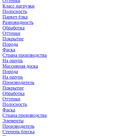
Оттенки
Класс нагрузки
Полосность
Паркет ёлка
Разновидность
Обработка
Оттенки
Покрытие
Порода
Фаска
Страна производства
На ощупь
Массивная доска
Порода
На ощупь
Производитель
Покрытие
Обработка
Оттенки
Полосность
Фаска
Страна производства
Элементы
Производитель
Степень блеска