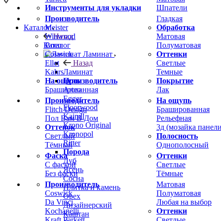
Инструменты для укладки
Шпатели
Производитель
Гладкая
Meister
Обработка
Каталог
Winwood
Матовая
Назад
Boen
Полуматовая
Каталог
Coswick
Оттенки
Ламинат
Ellet
Светлые
Назад
Kahrs
Темные
Ламинат
На ощупь
Покрытие
Производитель
Брашированная
Лак
Arteo
Egger
Производитель
На ощупь
Floorwood
Flitch Design
Брашированная
Kaindl
Пол Вам В Дом
Рельефная
Krono Original
Оттенок
3д (мозайка панели
Kronopol
Светлый
Полосность
Ritter
Тёмный
Однополосный
Порода
Фаска
Оттенки
Дуб
С фаской
Светлые
Ясень
Без фаски
Тёмные
Сосна
Производитель
Матовая
Плитка и камень
Coswick
Полуматовая
Орех
Da Vinci
Любая на выбор
Дизайнерский
Kochanelli
Оттенки
Каштан
Kraft Parkett
Светлые