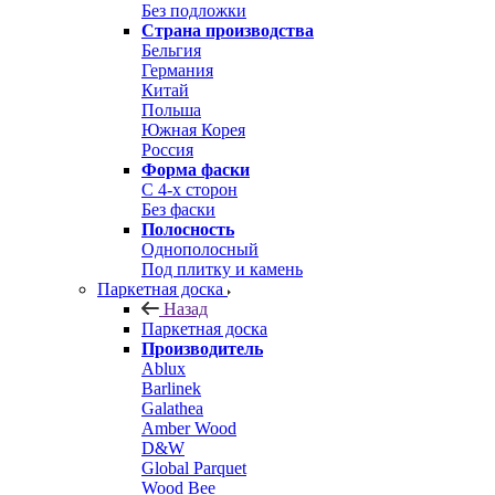
Без подложки
Страна производства
Бельгия
Германия
Китай
Польша
Южная Корея
Россия
Форма фаски
С 4-х сторон
Без фаски
Полосность
Однополосный
Под плитку и камень
Паркетная доска
Назад
Паркетная доска
Производитель
Ablux
Barlinek
Galathea
Amber Wood
D&W
Global Parquet
Wood Bee