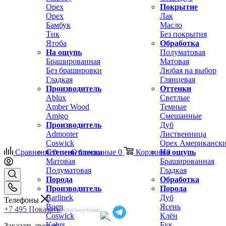
Орех
Покрытие
Орех
Лак
Бамбук
Масло
Тик
Без покрытия
Ятоба
Обработка
На ощупь
Полуматовая
Брашированная
Матовая
Без брашировки
Любая на выбор
Гладкая
Глянцевая
Производитель
Оттенки
Ablux
Светлые
Amber Wood
Темные
Amigo
Смешанные
Производитель
Дуб
Admonter
Лиственница
Coswick
Орех Американск
Сравнение
Степень блеска
0
Отложенные
0
Корзина
На ощупь
0
Матовая
Брашированная
Полуматовая
Гладкая
Порода
Обработка
Производитель
Порода
Barlinek
Дуб
Телефоны
Boen
Ясень
+7 495
Показать
Круглосуточно
Coswick
Клён
Kahrs
Бук
Заказать звонок