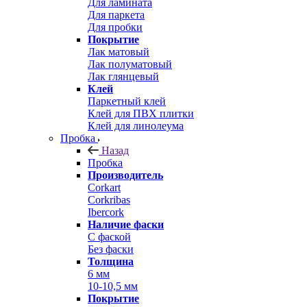
Для ламината
Для паркета
Для пробки
Покрытие
Лак матовый
Лак полуматовый
Лак глянцевый
Клей
Паркетный клей
Клей для ПВХ плитки
Клей для линолеума
Пробка
Назад
Пробка
Производитель
Corkart
Corkribas
Ibercork
Наличие фаски
С фаской
Без фаски
Толщина
6 мм
10-10,5 мм
Покрытие