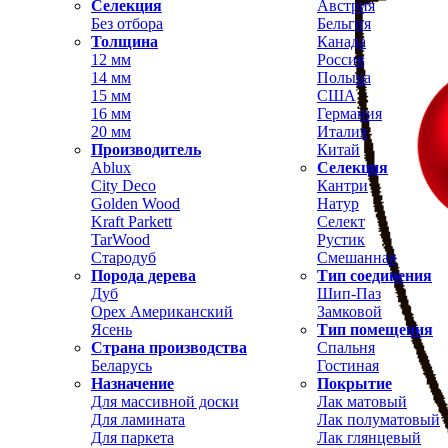
Селекция
Австрия
Без отбора
Бельгия
Толщина
Канада
12 мм
Россия
14 мм
Польша
15 мм
США
16 мм
Германия
20 мм
Италия
Производитель
Китай
Ablux
Селекция
City Deco
Кантри
Golden Wood
Натур
Kraft Parkett
Селект
TarWood
Рустик
Стародуб
Смешанная
Порода дерева
Тип соединения
Дуб
Шип-Паз
Орех Американский
Замковой
Ясень
Тип помещения
Страна производства
Спальня
Беларусь
Гостиная
Назначение
Покрытие
Для массивной доски
Лак матовый
Для ламината
Лак полуматовый
Для паркета
Лак глянцевый