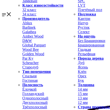
Замквый
SPC
Класс износостойкости
LVT
32 класс
Плетёный пол
34 класс
Подложка
Производитель
Кантри
Ablux
Натур
Barlinek
Рустик
Galathea
Селект
Amber Wood
На ощупь
D&W
Без Брашировки
Global Parquet
Брашированная
Wood Bee
Гладкая
Golden Wood
Рельефная
Par Ky
Порода дерева
Scheucher
Дуб
Стародуб
Ясень
Тип помещения
Клён
Спальня
Орех
Гостиная
Бук
Полосность
Толщина
Ёлочкой
14 мм
Голландский
15 мм
Однополосный
13 мм
Двухполосный
12 мм
Трёхполосный
Страна производ