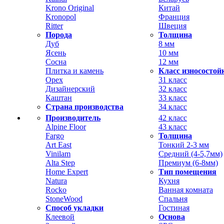
Krono Original
Китай
Kronopol
Франция
Ritter
Швеция
Порода
Толщина
Дуб
8 мм
Ясень
10 мм
Сосна
12 мм
Плитка и камень
Класс износостой
Орех
31 класс
Дизайнерский
32 класс
Каштан
33 класс
Страна производства
34 класс
Производитель
42 класс
Alpine Floor
43 класс
Fargo
Толщина
Art East
Тонкий 2-3 мм
Vinilam
Средний (4-5,7мм)
Alta Step
Премиум (6-8мм)
Home Expert
Тип помещения
Natura
Кухня
Rocko
Ванная комната
StoneWood
Спальня
Способ укладки
Гостиная
Клеевой
Основа