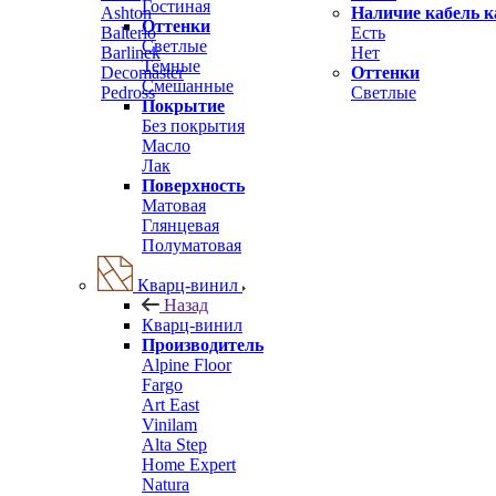
Гостиная
Ashton
Наличие кабель к
Оттенки
Balterio
Есть
Светлые
Barlinek
Нет
Темные
Decomaster
Оттенки
Смешанные
Pedross
Светлые
Покрытие
Без покрытия
Масло
Лак
Поверхность
Матовая
Глянцевая
Полуматовая
Кварц-винил
Назад
Кварц-винил
Производитель
Alpine Floor
Fargo
Art East
Vinilam
Alta Step
Home Expert
Natura