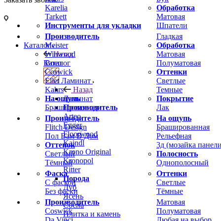
Karelia
Обработка
Tarkett
Матовая
Инструменты для укладки
Шпатели
Производитель
Гладкая
Meister
Обработка
Каталог
Winwood
Матовая
Назад
Boen
Полуматовая
Каталог
Coswick
Оттенки
Ellet
Светлые
Ламинат
Kahrs
Темные
Назад
На ощупь
Покрытие
Ламинат
Брашированная
Лак
Производитель
Arteo
Производитель
На ощупь
Egger
Flitch Design
Брашированная
Floorwood
Пол Вам В Дом
Рельефная
Kaindl
Оттенок
3д (мозайка панели
Krono Original
Светлый
Полосность
Kronopol
Тёмный
Однополосный
Ritter
Фаска
Оттенки
Порода
С фаской
Светлые
Дуб
Без фаски
Тёмные
Ясень
Производитель
Матовая
Сосна
Coswick
Полуматовая
Плитка и камень
Da Vinci
Любая на выбор