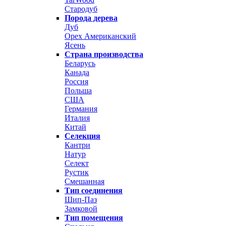
Стародуб
Порода дерева
Дуб
Орех Американский
Ясень
Страна производства
Беларусь
Канада
Россия
Польша
США
Германия
Италия
Китай
Селекция
Кантри
Натур
Селект
Рустик
Смешанная
Тип соединения
Шип-Паз
Замковой
Тип помещения