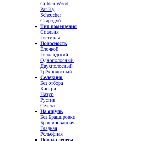
Golden Wood
Par Ky
Scheucher
Стародуб
Тип помещения
Спальня
Гостиная
Полосность
Ёлочкой
Голландский
Однополосный
Двухполосный
Трёхполосный
Селекция
Без отбора
Кантри
Натур
Рустик
Селект
На ощупь
Без Брашировки
Брашированная
Гладкая
Рельефная
Порода дерева