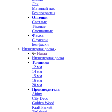
Лак
Матовый лак
Без покрытия
Оттенки
Светлые
Тёмные
Смешанные
Фаска
С фаской
Без фаски
Инженерная доска
Назад
Инженерная доска
Толщина
12 мм
14 мм
15 мм
16 мм
20 мм
Производитель
Ablux
City Deco
Golden Wood
Kraft Parkett
TarWood