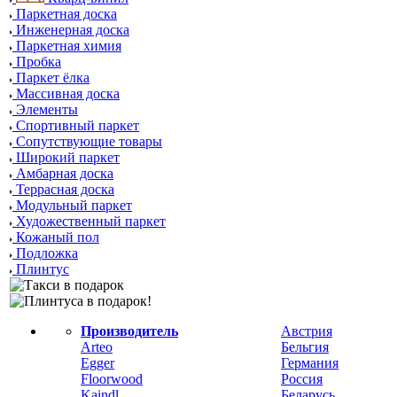
Паркетная доска
Инженерная доска
Паркетная химия
Пробка
Паркет ёлка
Массивная доска
Элементы
Спортивный паркет
Сопутствующие товары
Широкий паркет
Амбарная доска
Террасная доска
Модульный паркет
Художественный паркет
Кожаный пол
Подложка
Плинтус
Производитель
Австрия
Arteo
Бельгия
Egger
Германия
Floorwood
Россия
Kaindl
Беларусь