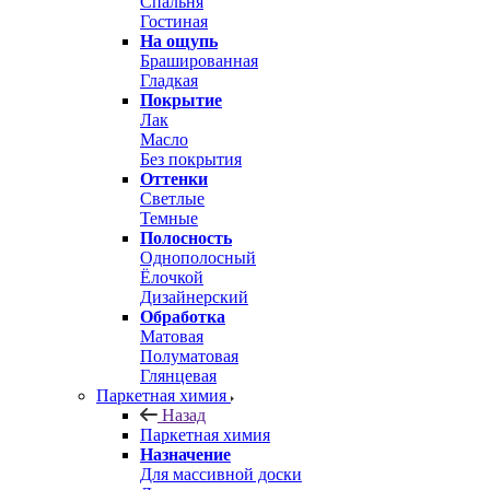
Спальня
Гостиная
На ощупь
Брашированная
Гладкая
Покрытие
Лак
Масло
Без покрытия
Оттенки
Светлые
Темные
Полосность
Однополосный
Ёлочкой
Дизайнерский
Обработка
Матовая
Полуматовая
Глянцевая
Паркетная химия
Назад
Паркетная химия
Назначение
Для массивной доски