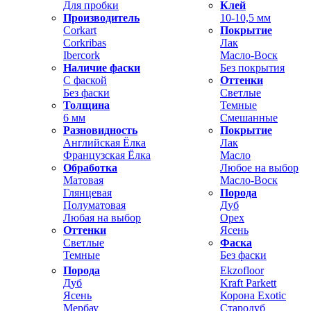
Для пробки
Клей
Производитель
10-10,5 мм
Corkart
Покрытие
Corkribas
Лак
Ibercork
Масло-Воск
Наличие фаски
Без покрытия
С фаской
Оттенки
Без фаски
Светлые
Толщина
Темные
6 мм
Смешанные
Разновидность
Покрытие
Английская Ёлка
Лак
Французская Ёлка
Масло
Обработка
Любое на выбор
Матовая
Масло-Воск
Глянцевая
Порода
Полуматовая
Дуб
Любая на выбор
Орех
Оттенки
Ясень
Светлые
Фаска
Темные
Без фаски
Порода
Ekzofloor
Дуб
Kraft Parkett
Ясень
Корона Exotic
Мербау
Стародуб