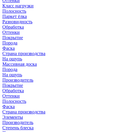
Оттенки
Класс нагрузки
Полосность
Паркет ёлка
Разновидность
Обработка
Оттенки
Покрытие
Порода
Фаска
Страна производства
На ощупь
Массивная доска
Порода
На ощупь
Производитель
Покрытие
Обработка
Оттенки
Полосность
Фаска
Страна производства
Элементы
Производитель
Степень блеска