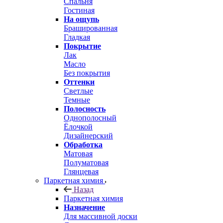
Спальня
Гостиная
На ощупь
Брашированная
Гладкая
Покрытие
Лак
Масло
Без покрытия
Оттенки
Светлые
Темные
Полосность
Однополосный
Ёлочкой
Дизайнерский
Обработка
Матовая
Полуматовая
Глянцевая
Паркетная химия
Назад
Паркетная химия
Назначение
Для массивной доски