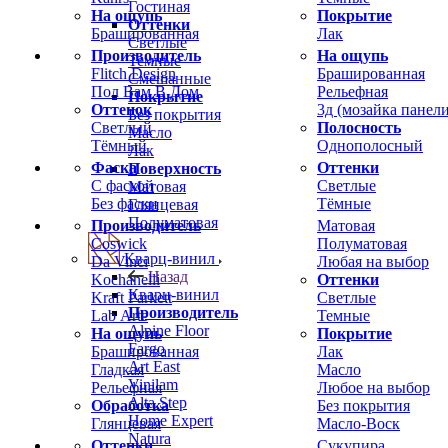
Гостиная
На ощупь
Покрытие
Оттенки
Брашированная
Лак
Светлые
Производитель
На ощупь
Темные
Flitch Design
Брашированная
Смешанные
Пол Вам В Дом
Рельефная
Покрытие
Оттенок
3д (мозайка панели
Без покрытия
Светлый
Полосность
Масло
Тёмный
Однополосный
Лак
Фаска
Оттенки
Поверхность
С фаской
Светлые
Матовая
Без фаски
Тёмные
Глянцевая
Полуматовая
Производитель
Матовая
Coswick
Полуматовая
Кварц-винил
Da Vinci
Любая на выбор
Назад
Kochanelli
Оттенки
Кварц-винил
Kraft Parkett
Светлые
Производитель
Lab Arte
Темные
Alpine Floor
На ощупь
Покрытие
Fargo
Брашированная
Лак
Art East
Гладкая
Масло
Vinilam
Рельефная
Любое на выбор
Alta Step
Обработка
Без покрытия
Home Expert
Глянцевая
Масло-Воск
Natura
Оттенки
Сукупира