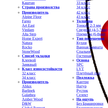
Каштан
33 класс
Страна производства
34 класс
Производитель
42 класс
Alpine Floor
43 класс
Fargo
Толщина
Art East
Тонкий 2-3 мм
Vinilam
Средний (4-5,7мм)
Alta Step
Премиум (6-8мм)
Home Expert
Тип помещения
Natura
Кухня
Rocko
Ванная комната
StoneWood
Спальня
Способ укладки
Гостиная
Клеевой
Основа
Замквый
SPC
Класс износостойкости
LVT
32 класс
Плетёный пол
34 класс
Подложка
Производитель
Кантри
Ablux
Натур
Barlinek
Рустик
Galathea
Селект
Amber Wood
На ощупь
D&W
Без Брашировки
Global Parquet
Брашированная