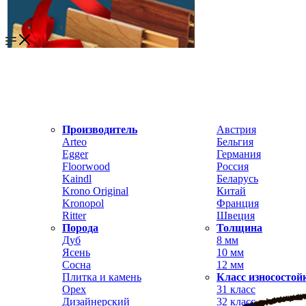
Производитель
Австрия
Arteo
Бельгия
Egger
Германия
Floorwood
Россия
Kaindl
Беларусь
Krono Original
Китай
Kronopol
Франция
Ritter
Швеция
Порода
Толщина
Дуб
8 мм
Ясень
10 мм
Сосна
12 мм
Плитка и камень
Класс износостой
Орех
31 класс
Дизайнерский
32 класс