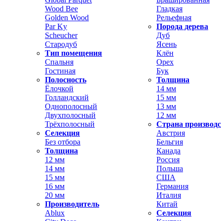
Wood Bee
Гладкая
Golden Wood
Рельефная
Par Ky
Порода дерева
Scheucher
Дуб
Стародуб
Ясень
Тип помещения
Клён
Спальня
Орех
Гостиная
Бук
Полосность
Толщина
Ёлочкой
14 мм
Голландский
15 мм
Однополосный
13 мм
Двухполосный
12 мм
Трёхполосный
Страна производ
Селекция
Австрия
Без отбора
Бельгия
Толщина
Канада
12 мм
Россия
14 мм
Польша
15 мм
США
16 мм
Германия
20 мм
Италия
Производитель
Китай
Ablux
Селекция