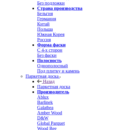
Без подложки
Страна производства
Бельгия
Германия
Китай
Польша
Южная Корея
Россия
Форма фаски
С 4-х сторон
Без фаски
Полосность
Однополосный
Под плитку и камень
Паркетная доска
Назад
Паркетная доска
Производитель
Ablux
Barlinek
Galathea
Amber Wood
D&W
Global Parquet
Wood Bee