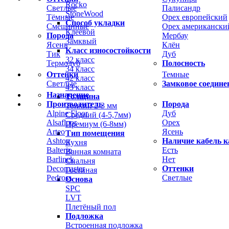
Rocko
Светлые
Палисандр
StoneWood
Тёмные
Орех европейский
Способ укладки
Смешанные
Орех американски
Клеевой
Порода
Мербау
Замквый
Ясень
Клён
Класс износостойкости
Тик
Дуб
32 класс
Термодуб
Полосность
34 класс
Оттенки
Темные
42 класс
Светлые
Замковое соедине
43 класс
Назначение
Толщина
Производитель
Порода
Тонкий 2-3 мм
Alpine Floor
Дуб
Средний (4-5,7мм)
Alsafloor
Орех
Премиум (6-8мм)
Arteo
Ясень
Тип помещения
Ashton
Наличие кабель к
Кухня
Balterio
Есть
Ванная комната
Barlinek
Нет
Спальня
Decomaster
Оттенки
Гостиная
Pedross
Светлые
Основа
SPC
LVT
Плетёный пол
Подложка
Встроенная подложка