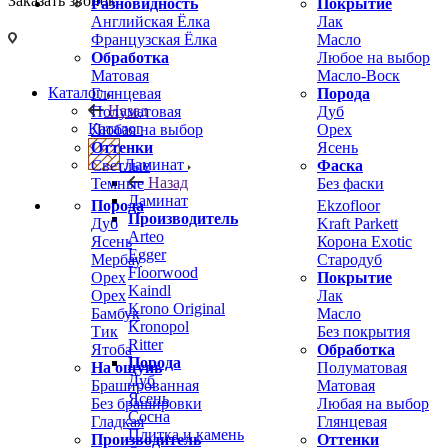
Заказать звонок
Разновидность
Покрытие
Английская Ёлка
Лак
Французская Ёлка
Масло
Обработка
Любое на выбор
Матовая
Масло-Воск
Каталог
Глянцевая
Порода
Назад
Полуматовая
Дуб
Каталог
Любая на выбор
Орех
Оттенки
Ясень
Ламинат
Светлые
Фаска
Назад
Темные
Без фаски
Ламинат
Порода
Ekzofloor
Производитель
Дуб
Kraft Parkett
Arteo
Ясень
Корона Exotic
Egger
Мербау
Стародуб
Floorwood
Орех
Покрытие
Kaindl
Орех
Лак
Krono Original
Бамбук
Масло
Kronopol
Тик
Без покрытия
Ritter
Ятоба
Обработка
Порода
На ощупь
Полуматовая
Дуб
Брашированная
Матовая
Ясень
Без брашировки
Любая на выбор
Сосна
Гладкая
Глянцевая
Плитка и камень
Производитель
Оттенки