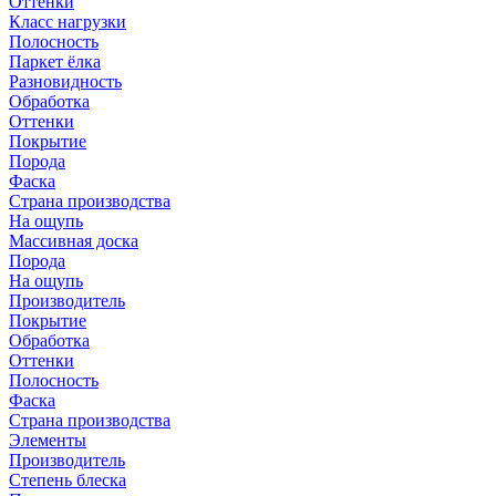
Оттенки
Класс нагрузки
Полосность
Паркет ёлка
Разновидность
Обработка
Оттенки
Покрытие
Порода
Фаска
Страна производства
На ощупь
Массивная доска
Порода
На ощупь
Производитель
Покрытие
Обработка
Оттенки
Полосность
Фаска
Страна производства
Элементы
Производитель
Степень блеска