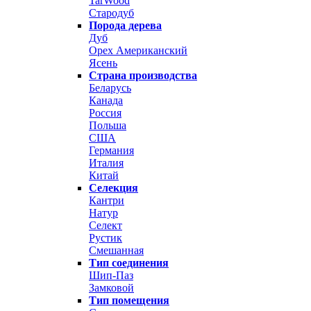
TarWood
Стародуб
Порода дерева
Дуб
Орех Американский
Ясень
Страна производства
Беларусь
Канада
Россия
Польша
США
Германия
Италия
Китай
Селекция
Кантри
Натур
Селект
Рустик
Смешанная
Тип соединения
Шип-Паз
Замковой
Тип помещения