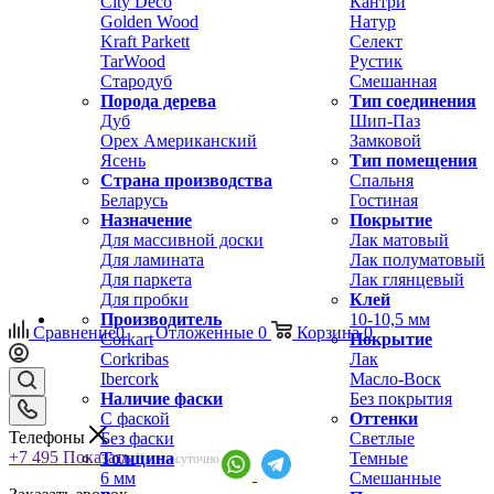
City Deco
Кантри
Golden Wood
Натур
Kraft Parkett
Селект
TarWood
Рустик
Стародуб
Смешанная
Порода дерева
Тип соединения
Дуб
Шип-Паз
Орех Американский
Замковой
Ясень
Тип помещения
Страна производства
Спальня
Беларусь
Гостиная
Назначение
Покрытие
Для массивной доски
Лак матовый
Для ламината
Лак полуматовый
Для паркета
Лак глянцевый
Для пробки
Клей
Производитель
10-10,5 мм
Сравнение
0
Отложенные
0
Корзина
0
Corkart
Покрытие
Corkribas
Лак
Ibercork
Масло-Воск
Наличие фаски
Без покрытия
С фаской
Оттенки
Телефоны
Без фаски
Светлые
+7 495
Показать
Толщина
Темные
Круглосуточно
6 мм
Смешанные