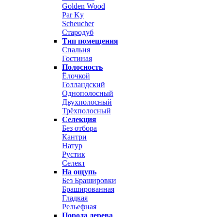
Golden Wood
Par Ky
Scheucher
Стародуб
Тип помещения
Спальня
Гостиная
Полосность
Ёлочкой
Голландский
Однополосный
Двухполосный
Трёхполосный
Селекция
Без отбора
Кантри
Натур
Рустик
Селект
На ощупь
Без Брашировки
Брашированная
Гладкая
Рельефная
Порода дерева