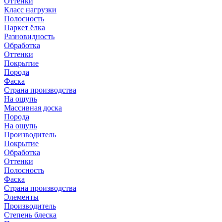
Оттенки
Класс нагрузки
Полосность
Паркет ёлка
Разновидность
Обработка
Оттенки
Покрытие
Порода
Фаска
Страна производства
На ощупь
Массивная доска
Порода
На ощупь
Производитель
Покрытие
Обработка
Оттенки
Полосность
Фаска
Страна производства
Элементы
Производитель
Степень блеска