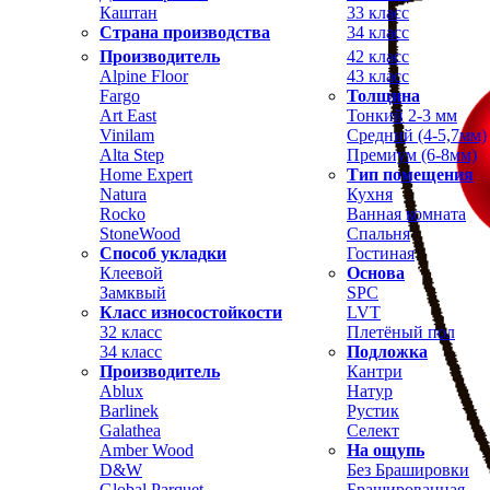
Каштан
33 класс
Страна производства
34 класс
Производитель
42 класс
Alpine Floor
43 класс
Fargo
Толщина
Art East
Тонкий 2-3 мм
Vinilam
Средний (4-5,7мм)
Alta Step
Премиум (6-8мм)
Home Expert
Тип помещения
Natura
Кухня
Rocko
Ванная комната
StoneWood
Спальня
Способ укладки
Гостиная
Клеевой
Основа
Замквый
SPC
Класс износостойкости
LVT
32 класс
Плетёный пол
34 класс
Подложка
Производитель
Кантри
Ablux
Натур
Barlinek
Рустик
Galathea
Селект
Amber Wood
На ощупь
D&W
Без Брашировки
Global Parquet
Брашированная