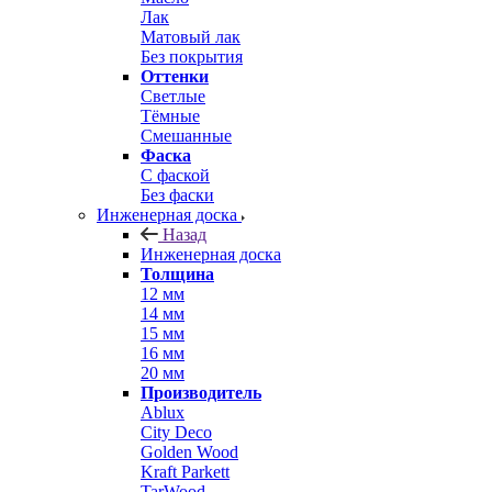
Лак
Матовый лак
Без покрытия
Оттенки
Светлые
Тёмные
Смешанные
Фаска
С фаской
Без фаски
Инженерная доска
Назад
Инженерная доска
Толщина
12 мм
14 мм
15 мм
16 мм
20 мм
Производитель
Ablux
City Deco
Golden Wood
Kraft Parkett
TarWood