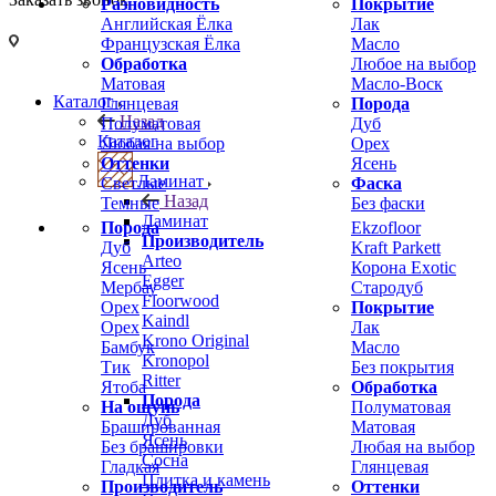
Разновидность
Покрытие
Английская Ёлка
Лак
Французская Ёлка
Масло
Обработка
Любое на выбор
Матовая
Масло-Воск
Каталог
Глянцевая
Порода
Назад
Полуматовая
Дуб
Каталог
Любая на выбор
Орех
Оттенки
Ясень
Ламинат
Светлые
Фаска
Назад
Темные
Без фаски
Ламинат
Порода
Ekzofloor
Производитель
Дуб
Kraft Parkett
Arteo
Ясень
Корона Exotic
Egger
Мербау
Стародуб
Floorwood
Орех
Покрытие
Kaindl
Орех
Лак
Krono Original
Бамбук
Масло
Kronopol
Тик
Без покрытия
Ritter
Ятоба
Обработка
Порода
На ощупь
Полуматовая
Дуб
Брашированная
Матовая
Ясень
Без брашировки
Любая на выбор
Сосна
Гладкая
Глянцевая
Плитка и камень
Производитель
Оттенки