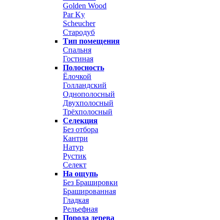
Golden Wood
Par Ky
Scheucher
Стародуб
Тип помещения
Спальня
Гостиная
Полосность
Ёлочкой
Голландский
Однополосный
Двухполосный
Трёхполосный
Селекция
Без отбора
Кантри
Натур
Рустик
Селект
На ощупь
Без Брашировки
Брашированная
Гладкая
Рельефная
Порода дерева