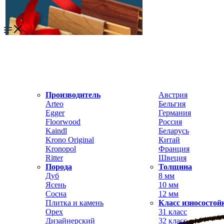
Производитель
Австрия
Arteo
Бельгия
Egger
Германия
Floorwood
Россия
Kaindl
Беларусь
Krono Original
Китай
Kronopol
Франция
Ritter
Швеция
Порода
Толщина
Дуб
8 мм
Ясень
10 мм
Сосна
12 мм
Плитка и камень
Класс износостой
Орех
31 класс
Дизайнерский
32 класс