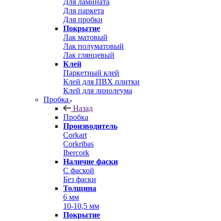
Для ламината
Для паркета
Для пробки
Покрытие
Лак матовый
Лак полуматовый
Лак глянцевый
Клей
Паркетный клей
Клей для ПВХ плитки
Клей для линолеума
Пробка
Назад
Пробка
Производитель
Corkart
Corkribas
Ibercork
Наличие фаски
С фаской
Без фаски
Толщина
6 мм
10-10,5 мм
Покрытие