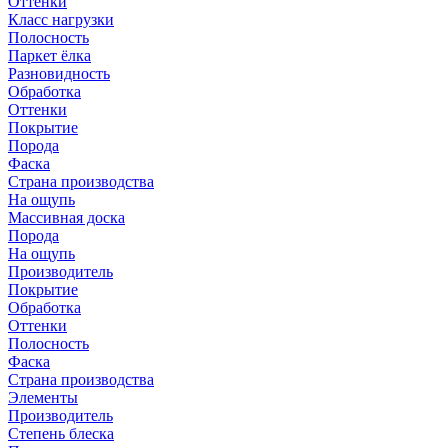
Оттенки
Класс нагрузки
Полосность
Паркет ёлка
Разновидность
Обработка
Оттенки
Покрытие
Порода
Фаска
Страна производства
На ощупь
Массивная доска
Порода
На ощупь
Производитель
Покрытие
Обработка
Оттенки
Полосность
Фаска
Страна производства
Элементы
Производитель
Степень блеска