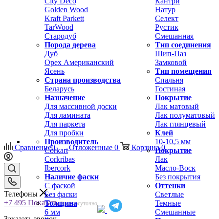
City Deco
Кантри
Golden Wood
Натур
Kraft Parkett
Селект
TarWood
Рустик
Стародуб
Смешанная
Порода дерева
Тип соединения
Дуб
Шип-Паз
Орех Американский
Замковой
Ясень
Тип помещения
Страна производства
Спальня
Беларусь
Гостиная
Назначение
Покрытие
Для массивной доски
Лак матовый
Для ламината
Лак полуматовый
Для паркета
Лак глянцевый
Для пробки
Клей
Производитель
10-10,5 мм
Сравнение
0
Отложенные
0
Корзина
0
Corkart
Покрытие
Corkribas
Лак
Ibercork
Масло-Воск
Наличие фаски
Без покрытия
С фаской
Оттенки
Телефоны
Без фаски
Светлые
+7 495
Показать
Толщина
Темные
Круглосуточно
6 мм
Смешанные
Заказать звонок