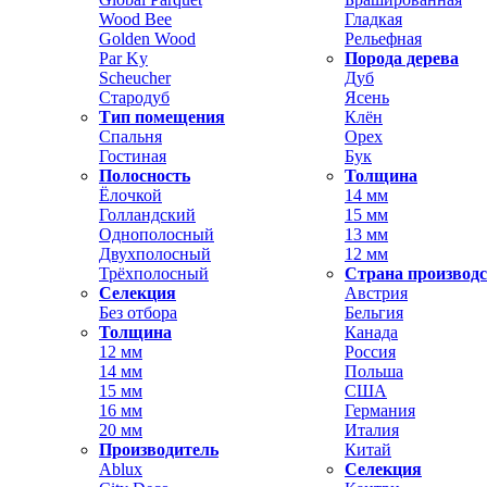
Wood Bee
Гладкая
Golden Wood
Рельефная
Par Ky
Порода дерева
Scheucher
Дуб
Стародуб
Ясень
Тип помещения
Клён
Спальня
Орех
Гостиная
Бук
Полосность
Толщина
Ёлочкой
14 мм
Голландский
15 мм
Однополосный
13 мм
Двухполосный
12 мм
Трёхполосный
Страна производ
Селекция
Австрия
Без отбора
Бельгия
Толщина
Канада
12 мм
Россия
14 мм
Польша
15 мм
США
16 мм
Германия
20 мм
Италия
Производитель
Китай
Ablux
Селекция