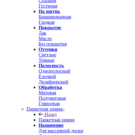
Спальня
Гостиная
На ощупь
Брашированная
Гладкая
Покрытие
Лак
Масло
Без покрытия
Оттенки
Светлые
Темные
Полосность
Однополосный
Ёлочкой
Дизайнерский
Обработка
Матовая
Полуматовая
Глянцевая
Паркетная химия
Назад
Паркетная химия
Назначение
Для массивной доски