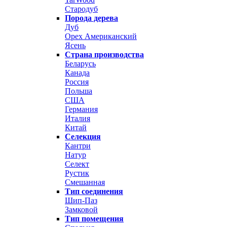
Стародуб
Порода дерева
Дуб
Орех Американский
Ясень
Страна производства
Беларусь
Канада
Россия
Польша
США
Германия
Италия
Китай
Селекция
Кантри
Натур
Селект
Рустик
Смешанная
Тип соединения
Шип-Паз
Замковой
Тип помещения