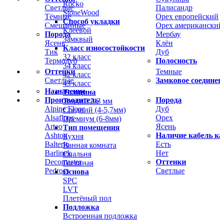
Rocko
Светлые
Палисандр
StoneWood
Тёмные
Орех европейский
Способ укладки
Смешанные
Орех американски
Клеевой
Порода
Мербау
Замквый
Ясень
Клён
Класс износостойкости
Тик
Дуб
32 класс
Термодуб
Полосность
34 класс
Оттенки
Темные
42 класс
Светлые
Замковое соедине
43 класс
Назначение
Толщина
Производитель
Порода
Тонкий 2-3 мм
Alpine Floor
Дуб
Средний (4-5,7мм)
Alsafloor
Орех
Премиум (6-8мм)
Arteo
Ясень
Тип помещения
Ashton
Наличие кабель к
Кухня
Balterio
Есть
Ванная комната
Barlinek
Нет
Спальня
Decomaster
Оттенки
Гостиная
Pedross
Светлые
Основа
SPC
LVT
Плетёный пол
Подложка
Встроенная подложка