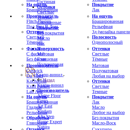
Гостиная
На ощупь
Покрытие
Оттенки
Брашированная
Лак
Светлые
Производитель
На ощупь
Темные
Flitch Design
Брашированная
Смешанные
Пол Вам В Дом
Рельефная
Покрытие
Оттенок
3д (мозайка панели
Без покрытия
Светлый
Полосность
Масло
Тёмный
Однополосный
Лак
Фаска
Оттенки
Поверхность
С фаской
Светлые
Матовая
Без фаски
Тёмные
Глянцевая
Полуматовая
Производитель
Матовая
Coswick
Полуматовая
Кварц-винил
Da Vinci
Любая на выбор
Назад
Kochanelli
Оттенки
Кварц-винил
Kraft Parkett
Светлые
Производитель
Lab Arte
Темные
Alpine Floor
На ощупь
Покрытие
Fargo
Брашированная
Лак
Art East
Гладкая
Масло
Vinilam
Рельефная
Любое на выбор
Alta Step
Обработка
Без покрытия
Home Expert
Глянцевая
Масло-Воск
Natura
Оттенки
Сукупира