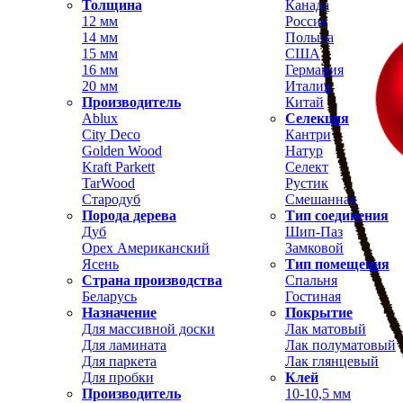
Толщина
Канада
12 мм
Россия
14 мм
Польша
15 мм
США
16 мм
Германия
20 мм
Италия
Производитель
Китай
Ablux
Селекция
City Deco
Кантри
Golden Wood
Натур
Kraft Parkett
Селект
TarWood
Рустик
Стародуб
Смешанная
Порода дерева
Тип соединения
Дуб
Шип-Паз
Орех Американский
Замковой
Ясень
Тип помещения
Страна производства
Спальня
Беларусь
Гостиная
Назначение
Покрытие
Для массивной доски
Лак матовый
Для ламината
Лак полуматовый
Для паркета
Лак глянцевый
Для пробки
Клей
Производитель
10-10,5 мм