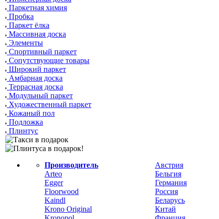
Паркетная химия
Пробка
Паркет ёлка
Массивная доска
Элементы
Спортивный паркет
Сопутствующие товары
Широкий паркет
Амбарная доска
Террасная доска
Модульный паркет
Художественный паркет
Кожаный пол
Подложка
Плинтус
Производитель
Австрия
Arteo
Бельгия
Egger
Германия
Floorwood
Россия
Kaindl
Беларусь
Krono Original
Китай
Kronopol
Франция