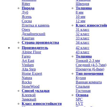
Ritter
Швеция
Порода
Толщина
Дуб
8 мм
Ясень
10 мм
Сосна
12 мм
Плитка и камень
Класс износостой
Орех
31 класс
Дизайнерский
32 класс
Каштан
33 класс
Страна производства
34 класс
Производитель
42 класс
Alpine Floor
43 класс
Fargo
Толщина
Art East
Тонкий 2-3 мм
Vinilam
Средний (4-5,7мм)
Alta Step
Премиум (6-8мм)
Home Expert
Тип помещения
Natura
Кухня
Rocko
Ванная комната
StoneWood
Спальня
Способ укладки
Гостиная
Клеевой
Основа
Замквый
SPC
Класс износостойкости
LVT