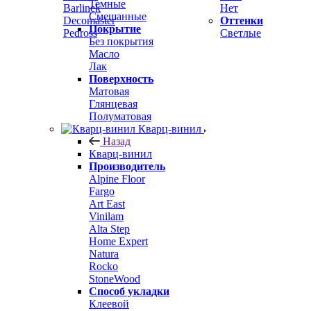
Темные
Barlinek
Нет
Смешанные
Decomaster
Оттенки
Покрытие
Pedross
Светлые
Без покрытия
Масло
Лак
Поверхность
Матовая
Глянцевая
Полуматовая
Кварц-винил
Назад
Кварц-винил
Производитель
Alpine Floor
Fargo
Art East
Vinilam
Alta Step
Home Expert
Natura
Rocko
StoneWood
Способ укладки
Клеевой