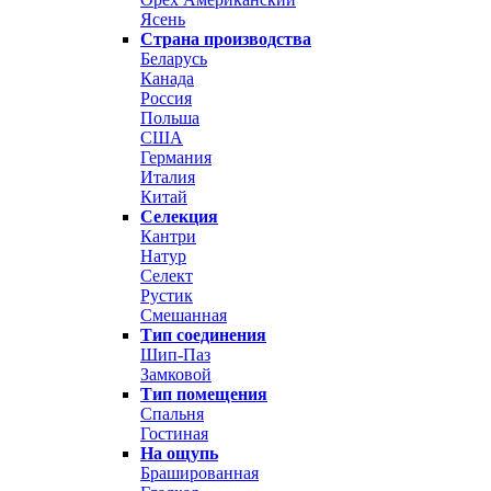
Ясень
Страна производства
Беларусь
Канада
Россия
Польша
США
Германия
Италия
Китай
Селекция
Кантри
Натур
Селект
Рустик
Смешанная
Тип соединения
Шип-Паз
Замковой
Тип помещения
Спальня
Гостиная
На ощупь
Брашированная