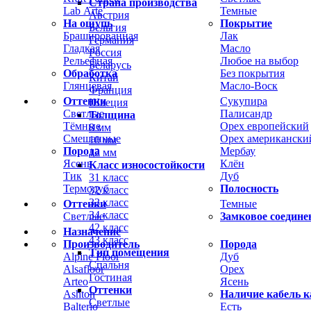
Страна производства
Lab Arte
Темные
Австрия
На ощупь
Покрытие
Бельгия
Брашированная
Лак
Германия
Гладкая
Масло
Россия
Рельефная
Любое на выбор
Беларусь
Обработка
Без покрытия
Китай
Глянцевая
Масло-Воск
Франция
Оттенки
Сукупира
Швеция
Светлые
Палисандр
Толщина
Тёмные
Орех европейский
8 мм
Смешанные
Орех американски
10 мм
Порода
Мербау
12 мм
Ясень
Клён
Класс износостойкости
Тик
Дуб
31 класс
Термодуб
Полосность
32 класс
33 класс
Оттенки
Темные
34 класс
Светлые
Замковое соедине
42 класс
Назначение
43 класс
Производитель
Порода
Тип помещения
Alpine Floor
Дуб
Спальня
Alsafloor
Орех
Гостиная
Arteo
Ясень
Оттенки
Ashton
Наличие кабель к
Светлые
Balterio
Есть