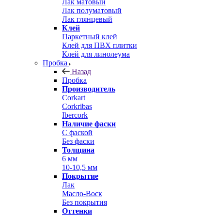
Лак матовый
Лак полуматовый
Лак глянцевый
Клей
Паркетный клей
Клей для ПВХ плитки
Клей для линолеума
Пробка
Назад
Пробка
Производитель
Corkart
Corkribas
Ibercork
Наличие фаски
С фаской
Без фаски
Толщина
6 мм
10-10,5 мм
Покрытие
Лак
Масло-Воск
Без покрытия
Оттенки