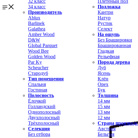
32 класс
Плетёный пол
34 класс
Подложка
Производитель
Кантри
Ablux
Натур
Barlinek
Рустик
Galathea
Селект
Amber Wood
На ощупь
D&W
Без Брашировки
Global Parquet
Брашированная
Wood Bee
Гладкая
Golden Wood
Рельефная
Par Ky
Порода дерева
Scheucher
Дуб
Стародуб
Ясень
Тип помещения
Клён
Спальня
Орех
Гостиная
Бук
Полосность
Толщина
Ёлочкой
14 мм
Голландский
15 мм
Однополосный
13 мм
Двухполосный
12 мм
Трёхполосный
Страна производ
Селекция
Австрия
Без отбора
Бельгия