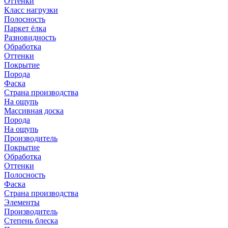
Оттенки
Класс нагрузки
Полосность
Паркет ёлка
Разновидность
Обработка
Оттенки
Покрытие
Порода
Фаска
Страна производства
На ощупь
Массивная доска
Порода
На ощупь
Производитель
Покрытие
Обработка
Оттенки
Полосность
Фаска
Страна производства
Элементы
Производитель
Степень блеска