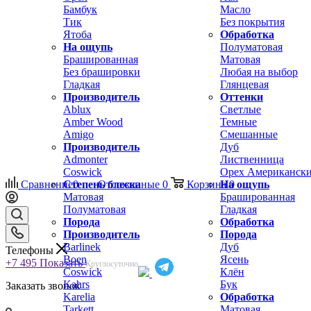
Бамбук
Масло
Тик
Без покрытия
Ятоба
Обработка
На ощупь
Полуматовая
Брашированная
Матовая
Без брашировки
Любая на выбор
Гладкая
Глянцевая
Производитель
Оттенки
Ablux
Светлые
Amber Wood
Темные
Amigo
Смешанные
Производитель
Дуб
Admonter
Лиственница
Coswick
Орех Американск
Сравнение
Степень блеска
0
Отложенные
0
Корзина
На ощупь
0
Матовая
Брашированная
Полуматовая
Гладкая
Порода
Обработка
Производитель
Порода
Barlinek
Дуб
Телефоны
Boen
Ясень
+7 495
Показать
Круглосуточно
Coswick
Клён
Kahrs
Бук
Заказать звонок
Karelia
Обработка
Tarkett
Матовая