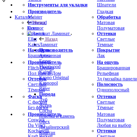
Инструменты для укладки
Шпатели
Производитель
Гладкая
Meister
Обработка
Каталог
Winwood
Матовая
Назад
Boen
Полуматовая
Каталог
Coswick
Оттенки
Ламинат
Ellet
Светлые
Назад
Kahrs
Темные
Ламинат
На ощупь
Покрытие
Производитель
Брашированная
Лак
Arteo
Egger
Производитель
На ощупь
Floorwood
Flitch Design
Брашированная
Kaindl
Пол Вам В Дом
Рельефная
Krono Original
Оттенок
3д (мозайка панели
Kronopol
Светлый
Полосность
Ritter
Тёмный
Однополосный
Порода
Фаска
Оттенки
Дуб
С фаской
Светлые
Ясень
Без фаски
Тёмные
Сосна
Производитель
Матовая
Плитка и камень
Coswick
Полуматовая
Орех
Da Vinci
Любая на выбор
Дизайнерский
Kochanelli
Оттенки
Каштан
Kraft Parkett
Светлые