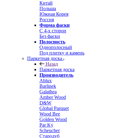
Китай
Польша
Южная Корея
Россия
Форма фаски
С 4-х сторон
Без фаски
Полосность
Однополосный
Под плитку и камень
Паркетная доска
Назад
Паркетная доска
Производитель
Ablux
Barlinek
Galathea
Amber Wood
D&W
Global Parquet
Wood Bee
Golden Wood
Par Ky
Scheucher
Стародуб