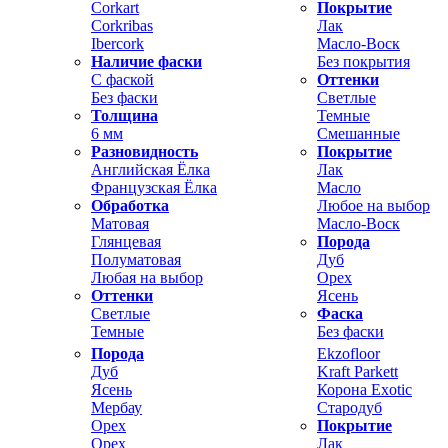
Corkart
Покрытие
Corkribas
Лак
Ibercork
Масло-Воск
Наличие фаски
Без покрытия
С фаской
Оттенки
Без фаски
Светлые
Толщина
Темные
6 мм
Смешанные
Разновидность
Покрытие
Английская Ёлка
Лак
Французская Ёлка
Масло
Обработка
Любое на выбор
Матовая
Масло-Воск
Глянцевая
Порода
Полуматовая
Дуб
Любая на выбор
Орех
Оттенки
Ясень
Светлые
Фаска
Темные
Без фаски
Порода
Ekzofloor
Дуб
Kraft Parkett
Ясень
Корона Exotic
Мербау
Стародуб
Орех
Покрытие
Орех
Лак