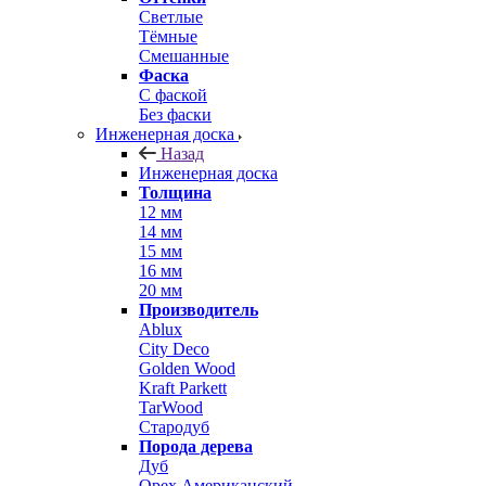
Светлые
Тёмные
Смешанные
Фаска
С фаской
Без фаски
Инженерная доска
Назад
Инженерная доска
Толщина
12 мм
14 мм
15 мм
16 мм
20 мм
Производитель
Ablux
City Deco
Golden Wood
Kraft Parkett
TarWood
Стародуб
Порода дерева
Дуб
Орех Американский