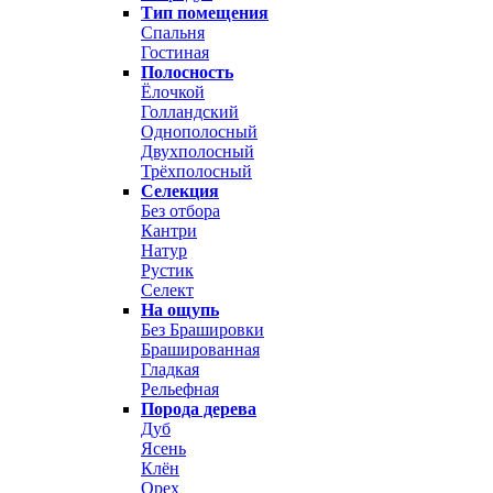
Тип помещения
Спальня
Гостиная
Полосность
Ёлочкой
Голландский
Однополосный
Двухполосный
Трёхполосный
Селекция
Без отбора
Кантри
Натур
Рустик
Селект
На ощупь
Без Брашировки
Брашированная
Гладкая
Рельефная
Порода дерева
Дуб
Ясень
Клён
Орех