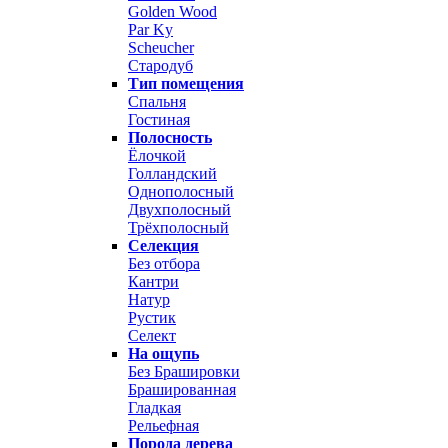
Golden Wood
Par Ky
Scheucher
Стародуб
Тип помещения
Спальня
Гостиная
Полосность
Ёлочкой
Голландский
Однополосный
Двухполосный
Трёхполосный
Селекция
Без отбора
Кантри
Натур
Рустик
Селект
На ощупь
Без Брашировки
Брашированная
Гладкая
Рельефная
Порода дерева