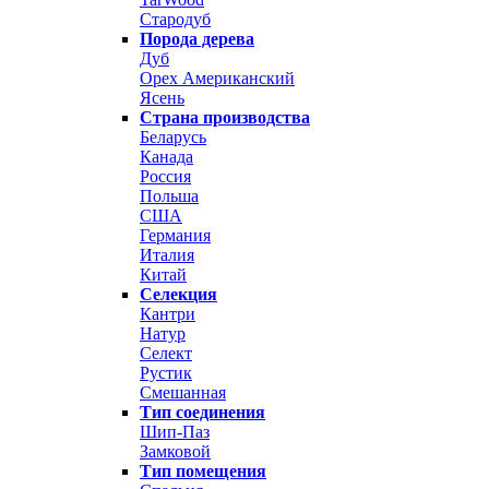
Стародуб
Порода дерева
Дуб
Орех Американский
Ясень
Страна производства
Беларусь
Канада
Россия
Польша
США
Германия
Италия
Китай
Селекция
Кантри
Натур
Селект
Рустик
Смешанная
Тип соединения
Шип-Паз
Замковой
Тип помещения