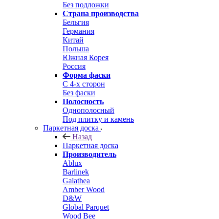
Без подложки
Страна производства
Бельгия
Германия
Китай
Польша
Южная Корея
Россия
Форма фаски
С 4-х сторон
Без фаски
Полосность
Однополосный
Под плитку и камень
Паркетная доска
Назад
Паркетная доска
Производитель
Ablux
Barlinek
Galathea
Amber Wood
D&W
Global Parquet
Wood Bee