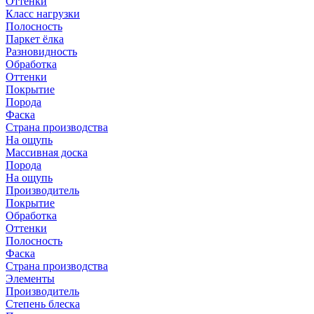
Оттенки
Класс нагрузки
Полосность
Паркет ёлка
Разновидность
Обработка
Оттенки
Покрытие
Порода
Фаска
Страна производства
На ощупь
Массивная доска
Порода
На ощупь
Производитель
Покрытие
Обработка
Оттенки
Полосность
Фаска
Страна производства
Элементы
Производитель
Степень блеска