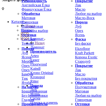
Разновидность
Покрытие
Английская Ёлка
Лак
Французская Ёлка
Масло
Обработка
Любое на выбор
Матовая
Масло-Воск
Каталог
Глянцевая
Порода
Назад
Полуматовая
Дуб
Каталог
Любая на выбор
Орех
Оттенки
Ясень
Ламинат
Светлые
Фаска
Назад
Темные
Без фаски
Ламинат
Порода
Ekzofloor
Производитель
Дуб
Kraft Parkett
Arteo
Ясень
Корона Exotic
Egger
Мербау
Стародуб
Floorwood
Орех
Покрытие
Kaindl
Орех
Лак
Krono Original
Бамбук
Масло
Kronopol
Тик
Без покрытия
Ritter
Ятоба
Обработка
Порода
На ощупь
Полуматовая
Дуб
Брашированная
Матовая
Ясень
Без брашировки
Любая на выбор
Сосна
Гладкая
Глянцевая
Плитка и камень
Производитель
Оттенки