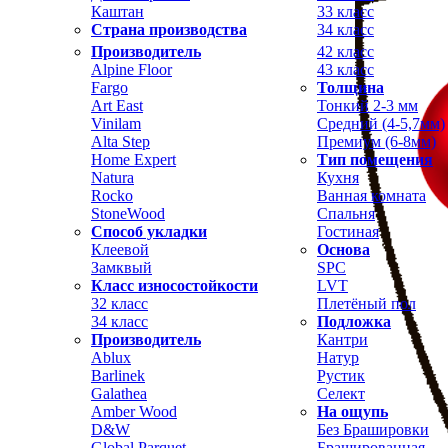
Каштан
33 класс
Страна производства
34 класс
Производитель
42 класс
Alpine Floor
43 класс
Fargo
Толщина
Art East
Тонкий 2-3 мм
Vinilam
Средний (4-5,7мм)
Alta Step
Премиум (6-8мм)
Home Expert
Тип помещения
Natura
Кухня
Rocko
Ванная комната
StoneWood
Спальня
Способ укладки
Гостиная
Клеевой
Основа
Замквый
SPC
Класс износостойкости
LVT
32 класс
Плетёный пол
34 класс
Подложка
Производитель
Кантри
Ablux
Натур
Barlinek
Рустик
Galathea
Селект
Amber Wood
На ощупь
D&W
Без Брашировки
Global Parquet
Брашированная