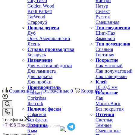
City Deco
Кантри
Golden Wood
Натур
Kraft Parkett
Селект
TarWood
Рустик
Стародуб
Смешанная
Порода дерева
Тип соединения
Дуб
Шип-Паз
Орех Американский
Замковой
Ясень
Тип помещения
Страна производства
Спальня
Беларусь
Гостиная
Назначение
Покрытие
Для массивной доски
Лак матовый
Для ламината
Лак полуматовый
Для паркета
Лак глянцевый
Для пробки
Клей
Производитель
10-10,5 мм
Сравнение
0
Отложенные
0
Корзина
0
Corkart
Покрытие
Corkribas
Лак
Ibercork
Масло-Воск
Наличие фаски
Без покрытия
С фаской
Оттенки
Телефоны
Без фаски
Светлые
+7 495
Показать
Толщина
Темные
Круглосуточно
6 мм
Смешанные
Заказать звонок