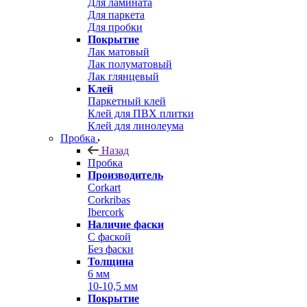
Для ламината
Для паркета
Для пробки
Покрытие
Лак матовый
Лак полуматовый
Лак глянцевый
Клей
Паркетный клей
Клей для ПВХ плитки
Клей для линолеума
Пробка
Назад
Пробка
Производитель
Corkart
Corkribas
Ibercork
Наличие фаски
С фаской
Без фаски
Толщина
6 мм
10-10,5 мм
Покрытие