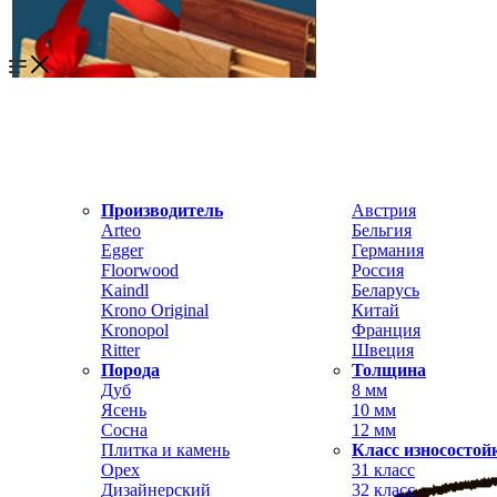
Производитель
Австрия
Arteo
Бельгия
Egger
Германия
Floorwood
Россия
Kaindl
Беларусь
Krono Original
Китай
Kronopol
Франция
Ritter
Швеция
Порода
Толщина
Дуб
8 мм
Ясень
10 мм
Сосна
12 мм
Плитка и камень
Класс износостой
Орех
31 класс
Дизайнерский
32 класс