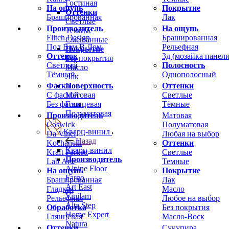
Гостиная
На ощупь
Покрытие
Оттенки
Брашированная
Лак
Светлые
Производитель
На ощупь
Темные
Flitch Design
Брашированная
Смешанные
Пол Вам В Дом
Рельефная
Покрытие
Оттенок
3д (мозайка панели
Без покрытия
Светлый
Полосность
Масло
Тёмный
Однополосный
Лак
Фаска
Оттенки
Поверхность
С фаской
Светлые
Матовая
Без фаски
Тёмные
Глянцевая
Полуматовая
Производитель
Матовая
Coswick
Полуматовая
Кварц-винил
Da Vinci
Любая на выбор
Назад
Kochanelli
Оттенки
Кварц-винил
Kraft Parkett
Светлые
Производитель
Lab Arte
Темные
Alpine Floor
На ощупь
Покрытие
Fargo
Брашированная
Лак
Art East
Гладкая
Масло
Vinilam
Рельефная
Любое на выбор
Alta Step
Обработка
Без покрытия
Home Expert
Глянцевая
Масло-Воск
Natura
Оттенки
Сукупира