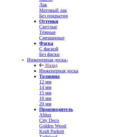
Лак
Матовый лак
Без покрытия
Оттенки
Светлые
Тёмные
Смешанные
Фаска
С фаской
Без фаски
Инженерная доска
Назад
Инженерная доска
Толщина
12 мм
14 мм
15 мм
16 мм
20 мм
Производитель
Ablux
City Deco
Golden Wood
Kraft Parkett
TarWood