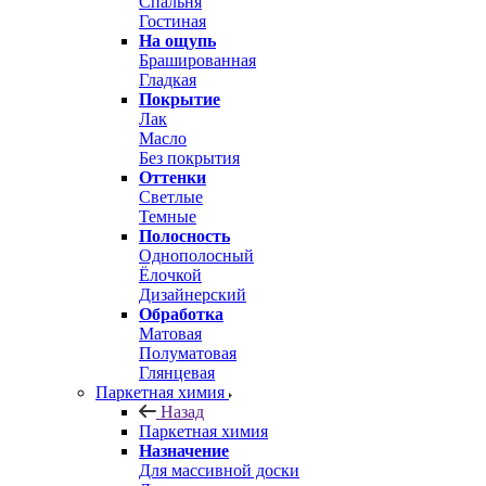
Спальня
Гостиная
На ощупь
Брашированная
Гладкая
Покрытие
Лак
Масло
Без покрытия
Оттенки
Светлые
Темные
Полосность
Однополосный
Ёлочкой
Дизайнерский
Обработка
Матовая
Полуматовая
Глянцевая
Паркетная химия
Назад
Паркетная химия
Назначение
Для массивной доски