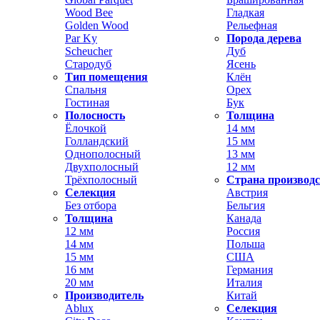
Wood Bee
Гладкая
Golden Wood
Рельефная
Par Ky
Порода дерева
Scheucher
Дуб
Стародуб
Ясень
Тип помещения
Клён
Спальня
Орех
Гостиная
Бук
Полосность
Толщина
Ёлочкой
14 мм
Голландский
15 мм
Однополосный
13 мм
Двухполосный
12 мм
Трёхполосный
Страна производ
Селекция
Австрия
Без отбора
Бельгия
Толщина
Канада
12 мм
Россия
14 мм
Польша
15 мм
США
16 мм
Германия
20 мм
Италия
Производитель
Китай
Ablux
Селекция