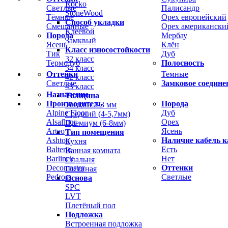
Rocko
Светлые
Палисандр
StoneWood
Тёмные
Орех европейский
Способ укладки
Смешанные
Орех американски
Клеевой
Порода
Мербау
Замквый
Ясень
Клён
Класс износостойкости
Тик
Дуб
32 класс
Термодуб
Полосность
34 класс
Оттенки
Темные
42 класс
Светлые
Замковое соедине
43 класс
Назначение
Толщина
Производитель
Порода
Тонкий 2-3 мм
Alpine Floor
Дуб
Средний (4-5,7мм)
Alsafloor
Орех
Премиум (6-8мм)
Arteo
Ясень
Тип помещения
Ashton
Наличие кабель к
Кухня
Balterio
Есть
Ванная комната
Barlinek
Нет
Спальня
Decomaster
Оттенки
Гостиная
Pedross
Светлые
Основа
SPC
LVT
Плетёный пол
Подложка
Встроенная подложка