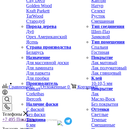
City Deco
Кантри
Golden Wood
Натур
Kraft Parkett
Селект
TarWood
Рустик
Стародуб
Смешанная
Порода дерева
Тип соединения
Дуб
Шип-Паз
Орех Американский
Замковой
Ясень
Тип помещения
Страна производства
Спальня
Беларусь
Гостиная
Назначение
Покрытие
Для массивной доски
Лак матовый
Для ламината
Лак полуматовый
Для паркета
Лак глянцевый
Для пробки
Клей
Производитель
10-10,5 мм
Сравнение
0
Отложенные
0
Корзина
0
Corkart
Покрытие
Corkribas
Лак
Ibercork
Масло-Воск
Наличие фаски
Без покрытия
С фаской
Оттенки
Телефоны
Без фаски
Светлые
+7 495
Показать
Толщина
Темные
Круглосуточно
6 мм
Смешанные
Заказать звонок