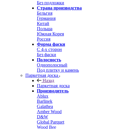
Без подложки
Страна производства
Бельгия
Германия
Китай
Польша
Южная Корея
Россия
Форма фаски
С 4-х сторон
Без фаски
Полосность
Однополосный
Под плитку и камень
Паркетная доска
Назад
Паркетная доска
Производитель
Ablux
Barlinek
Galathea
Amber Wood
D&W
Global Parquet
Wood Bee