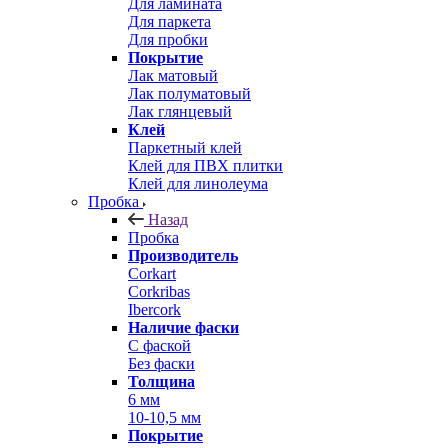
Для ламината
Для паркета
Для пробки
Покрытие
Лак матовый
Лак полуматовый
Лак глянцевый
Клей
Паркетный клей
Клей для ПВХ плитки
Клей для линолеума
Пробка
Назад
Пробка
Производитель
Corkart
Corkribas
Ibercork
Наличие фаски
С фаской
Без фаски
Толщина
6 мм
10-10,5 мм
Покрытие