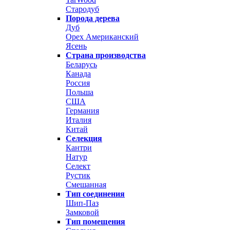
Стародуб
Порода дерева
Дуб
Орех Американский
Ясень
Страна производства
Беларусь
Канада
Россия
Польша
США
Германия
Италия
Китай
Селекция
Кантри
Натур
Селект
Рустик
Смешанная
Тип соединения
Шип-Паз
Замковой
Тип помещения