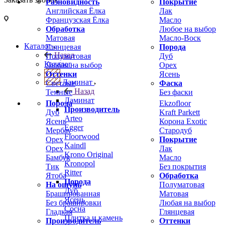
Разновидность
Покрытие
Английская Ёлка
Лак
Французская Ёлка
Масло
Обработка
Любое на выбор
Матовая
Масло-Воск
Каталог
Глянцевая
Порода
Назад
Полуматовая
Дуб
Каталог
Любая на выбор
Орех
Оттенки
Ясень
Ламинат
Светлые
Фаска
Назад
Темные
Без фаски
Ламинат
Порода
Ekzofloor
Производитель
Дуб
Kraft Parkett
Arteo
Ясень
Корона Exotic
Egger
Мербау
Стародуб
Floorwood
Орех
Покрытие
Kaindl
Орех
Лак
Krono Original
Бамбук
Масло
Kronopol
Тик
Без покрытия
Ritter
Ятоба
Обработка
Порода
На ощупь
Полуматовая
Дуб
Брашированная
Матовая
Ясень
Без брашировки
Любая на выбор
Сосна
Гладкая
Глянцевая
Плитка и камень
Производитель
Оттенки