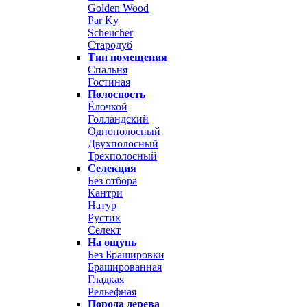
Golden Wood
Par Ky
Scheucher
Стародуб
Тип помещения
Спальня
Гостиная
Полосность
Ёлочкой
Голландский
Однополосный
Двухполосный
Трёхполосный
Селекция
Без отбора
Кантри
Натур
Рустик
Селект
На ощупь
Без Брашировки
Брашированная
Гладкая
Рельефная
Порода дерева