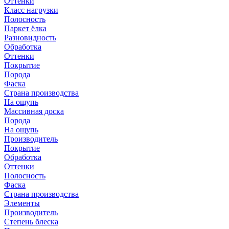
Оттенки
Класс нагрузки
Полосность
Паркет ёлка
Разновидность
Обработка
Оттенки
Покрытие
Порода
Фаска
Страна производства
На ощупь
Массивная доска
Порода
На ощупь
Производитель
Покрытие
Обработка
Оттенки
Полосность
Фаска
Страна производства
Элементы
Производитель
Степень блеска