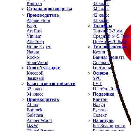
Каштан
33 класс
Страна производства
34 класс
Производитель
42 класс
Alpine Floor
43 класс
Fargo
Толщина
Art East
Тонкий 2-3 мм
Vinilam
Средний (4-5,7мм)
Alta Step
Премиум (6-8мм)
Home Expert
Тип помещения
Natura
Кухня
Rocko
Ванная комната
StoneWood
Спальня
Способ укладки
Гостиная
Клеевой
Основа
Замквый
SPC
Класс износостойкости
LVT
32 класс
Плетёный пол
34 класс
Подложка
Производитель
Кантри
Ablux
Натур
Barlinek
Рустик
Galathea
Селект
Amber Wood
На ощупь
D&W
Без Брашировки
Global Parquet
Брашированная