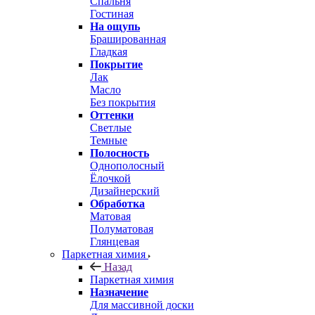
Спальня
Гостиная
На ощупь
Брашированная
Гладкая
Покрытие
Лак
Масло
Без покрытия
Оттенки
Светлые
Темные
Полосность
Однополосный
Ёлочкой
Дизайнерский
Обработка
Матовая
Полуматовая
Глянцевая
Паркетная химия
Назад
Паркетная химия
Назначение
Для массивной доски