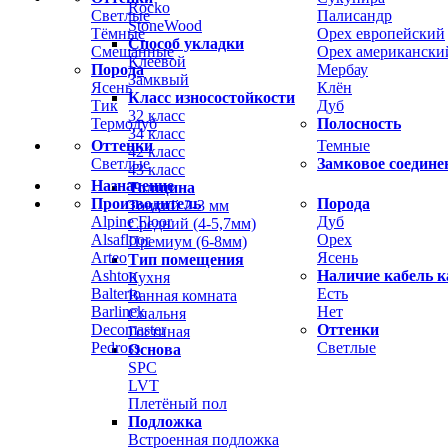
Rocko
Светлые
Палисандр
StoneWood
Тёмные
Орех европейский
Способ укладки
Смешанные
Орех американски
Клеевой
Порода
Мербау
Замквый
Ясень
Клён
Класс износостойкости
Тик
Дуб
32 класс
Термодуб
Полосность
34 класс
Оттенки
Темные
42 класс
Светлые
Замковое соедине
43 класс
Назначение
Толщина
Производитель
Порода
Тонкий 2-3 мм
Alpine Floor
Дуб
Средний (4-5,7мм)
Alsafloor
Орех
Премиум (6-8мм)
Arteo
Ясень
Тип помещения
Ashton
Наличие кабель к
Кухня
Balterio
Есть
Ванная комната
Barlinek
Нет
Спальня
Decomaster
Оттенки
Гостиная
Pedross
Светлые
Основа
SPC
LVT
Плетёный пол
Подложка
Встроенная подложка