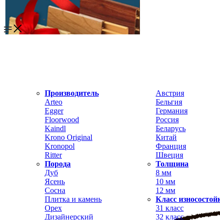
Производитель
Австрия
Arteo
Бельгия
Egger
Германия
Floorwood
Россия
Kaindl
Беларусь
Krono Original
Китай
Kronopol
Франция
Ritter
Швеция
Порода
Толщина
Дуб
8 мм
Ясень
10 мм
Сосна
12 мм
Плитка и камень
Класс износостой
Орех
31 класс
Дизайнерский
32 класс