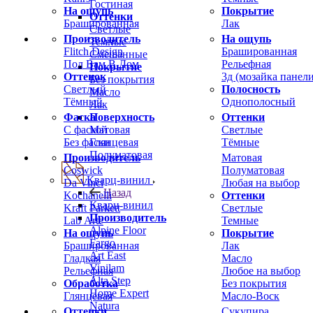
Гостиная
На ощупь
Покрытие
Оттенки
Брашированная
Лак
Светлые
Производитель
На ощупь
Темные
Flitch Design
Брашированная
Смешанные
Пол Вам В Дом
Рельефная
Покрытие
Оттенок
3д (мозайка панели
Без покрытия
Светлый
Полосность
Масло
Тёмный
Однополосный
Лак
Фаска
Оттенки
Поверхность
С фаской
Светлые
Матовая
Без фаски
Тёмные
Глянцевая
Полуматовая
Производитель
Матовая
Coswick
Полуматовая
Кварц-винил
Da Vinci
Любая на выбор
Назад
Kochanelli
Оттенки
Кварц-винил
Kraft Parkett
Светлые
Производитель
Lab Arte
Темные
Alpine Floor
На ощупь
Покрытие
Fargo
Брашированная
Лак
Art East
Гладкая
Масло
Vinilam
Рельефная
Любое на выбор
Alta Step
Обработка
Без покрытия
Home Expert
Глянцевая
Масло-Воск
Natura
Оттенки
Сукупира