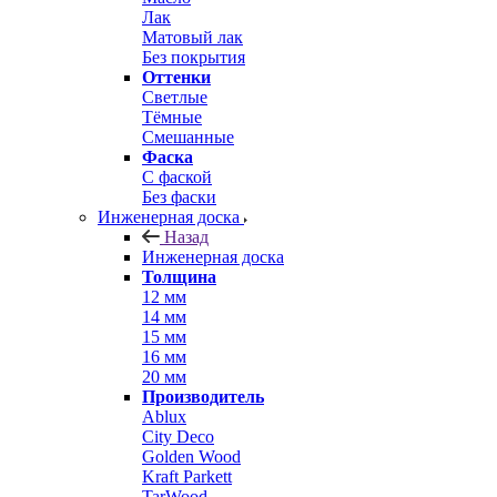
Лак
Матовый лак
Без покрытия
Оттенки
Светлые
Тёмные
Смешанные
Фаска
С фаской
Без фаски
Инженерная доска
Назад
Инженерная доска
Толщина
12 мм
14 мм
15 мм
16 мм
20 мм
Производитель
Ablux
City Deco
Golden Wood
Kraft Parkett
TarWood