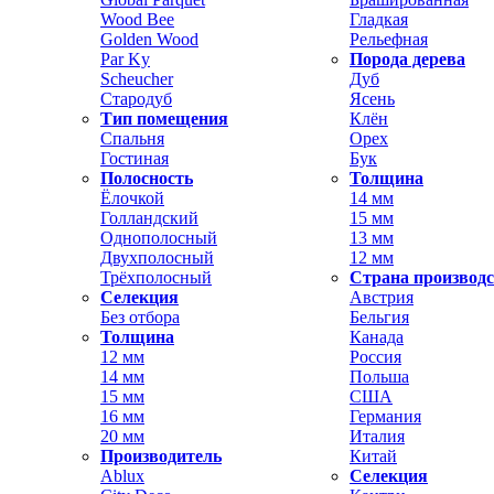
Wood Bee
Гладкая
Golden Wood
Рельефная
Par Ky
Порода дерева
Scheucher
Дуб
Стародуб
Ясень
Тип помещения
Клён
Спальня
Орех
Гостиная
Бук
Полосность
Толщина
Ёлочкой
14 мм
Голландский
15 мм
Однополосный
13 мм
Двухполосный
12 мм
Трёхполосный
Страна производ
Селекция
Австрия
Без отбора
Бельгия
Толщина
Канада
12 мм
Россия
14 мм
Польша
15 мм
США
16 мм
Германия
20 мм
Италия
Производитель
Китай
Ablux
Селекция