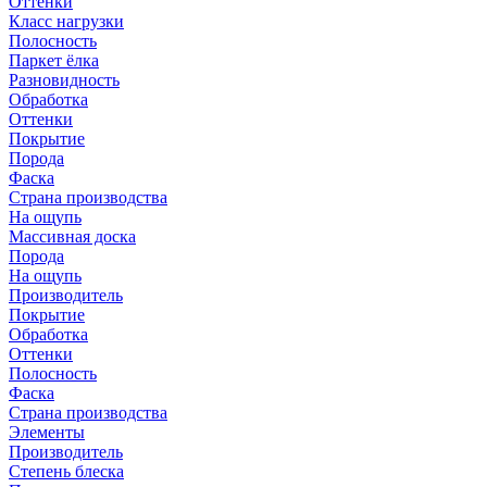
Оттенки
Класс нагрузки
Полосность
Паркет ёлка
Разновидность
Обработка
Оттенки
Покрытие
Порода
Фаска
Страна производства
На ощупь
Массивная доска
Порода
На ощупь
Производитель
Покрытие
Обработка
Оттенки
Полосность
Фаска
Страна производства
Элементы
Производитель
Степень блеска