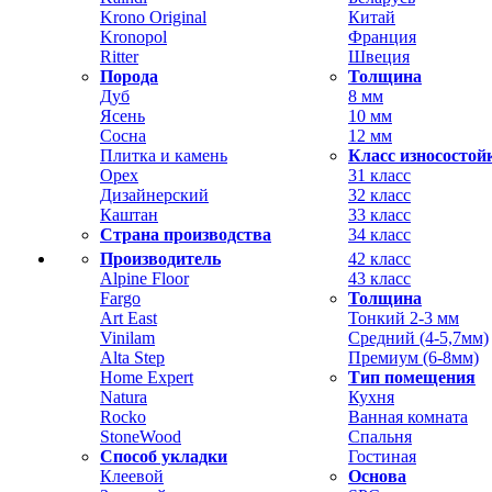
Krono Original
Китай
Kronopol
Франция
Ritter
Швеция
Порода
Толщина
Дуб
8 мм
Ясень
10 мм
Сосна
12 мм
Плитка и камень
Класс износостой
Орех
31 класс
Дизайнерский
32 класс
Каштан
33 класс
Страна производства
34 класс
Производитель
42 класс
Alpine Floor
43 класс
Fargo
Толщина
Art East
Тонкий 2-3 мм
Vinilam
Средний (4-5,7мм)
Alta Step
Премиум (6-8мм)
Home Expert
Тип помещения
Natura
Кухня
Rocko
Ванная комната
StoneWood
Спальня
Способ укладки
Гостиная
Клеевой
Основа