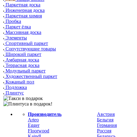
Паркетная доска
Инженерная доска
Паркетная химия
Пробка
Паркет ёлка
Массивная доска
Элементы
Спортивный паркет
Сопутствующие товары
Широкий паркет
Амбарная доска
Террасная доска
Модульный паркет
Художественный паркет
Кожаный пол
Подложка
Плинтус
Производитель
Австрия
Arteo
Бельгия
Egger
Германия
Floorwood
Россия
Kaindl
Беларусь