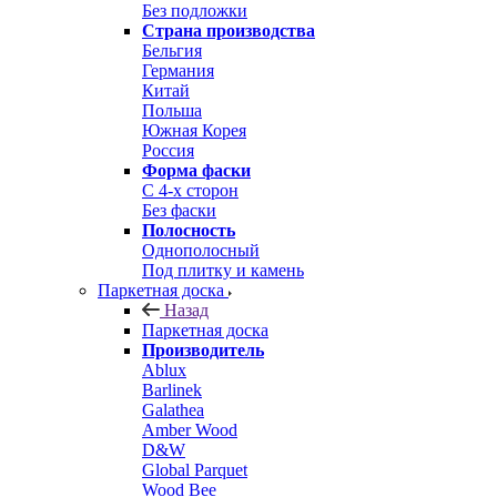
Без подложки
Страна производства
Бельгия
Германия
Китай
Польша
Южная Корея
Россия
Форма фаски
С 4-х сторон
Без фаски
Полосность
Однополосный
Под плитку и камень
Паркетная доска
Назад
Паркетная доска
Производитель
Ablux
Barlinek
Galathea
Amber Wood
D&W
Global Parquet
Wood Bee