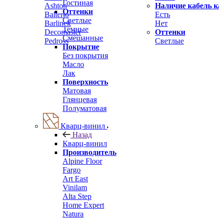
Гостиная
Ashton
Наличие кабель к
Оттенки
Balterio
Есть
Светлые
Barlinek
Нет
Темные
Decomaster
Оттенки
Смешанные
Pedross
Светлые
Покрытие
Без покрытия
Масло
Лак
Поверхность
Матовая
Глянцевая
Полуматовая
Кварц-винил
Назад
Кварц-винил
Производитель
Alpine Floor
Fargo
Art East
Vinilam
Alta Step
Home Expert
Natura