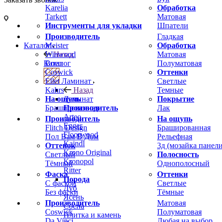
Karelia
Обработка
Tarkett
Матовая
Инструменты для укладки
Шпатели
Производитель
Гладкая
Meister
Обработка
Каталог
Winwood
Матовая
Назад
Boen
Полуматовая
Каталог
Coswick
Оттенки
Ellet
Светлые
Ламинат
Kahrs
Темные
Назад
На ощупь
Покрытие
Ламинат
Брашированная
Лак
Производитель
Arteo
Производитель
На ощупь
Egger
Flitch Design
Брашированная
Floorwood
Пол Вам В Дом
Рельефная
Kaindl
Оттенок
3д (мозайка панели
Krono Original
Светлый
Полосность
Kronopol
Тёмный
Однополосный
Ritter
Фаска
Оттенки
Порода
С фаской
Светлые
Дуб
Без фаски
Тёмные
Ясень
Производитель
Матовая
Сосна
Coswick
Полуматовая
Плитка и камень
Da Vinci
Любая на выбор