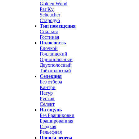
Golden Wood
Par Ky
Scheucher
Стародуб
Тип помещения
Спальня
Гостиная
Полосность
Ёлочкой
Голландский
Однополосный
Двухполосный
Трёхполосный
Селекция
Без отбора
Кантри
Натур
Рустик
Селект
На ощупь
Без Брашировки
Брашированная
Гладкая
Рельефная
Порода дерева