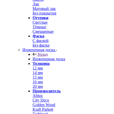
Лак
Матовый лак
Без покрытия
Оттенки
Светлые
Тёмные
Смешанные
Фаска
С фаской
Без фаски
Инженерная доска
Назад
Инженерная доска
Толщина
12 мм
14 мм
15 мм
16 мм
20 мм
Производитель
Ablux
City Deco
Golden Wood
Kraft Parkett
TarWood