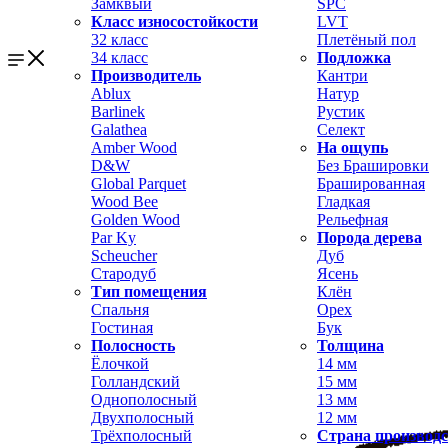
Замквый
SPC
Класс износостойкости
LVT
32 класс
Плетёный пол
34 класс
Подложка
Производитель
Кантри
Ablux
Натур
Barlinek
Рустик
Galathea
Селект
Amber Wood
На ощупь
D&W
Без Брашировки
Global Parquet
Брашированная
Wood Bee
Гладкая
Golden Wood
Рельефная
Par Ky
Порода дерева
Scheucher
Дуб
Стародуб
Ясень
Тип помещения
Клён
Спальня
Орех
Гостиная
Бук
Полосность
Толщина
Ёлочкой
14 мм
Голландский
15 мм
Однополосный
13 мм
Двухполосный
12 мм
Трёхполосный
Страна производ