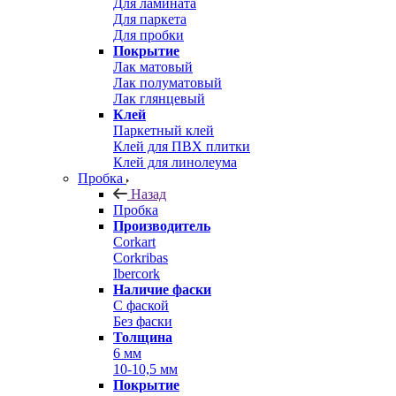
Для ламината
Для паркета
Для пробки
Покрытие
Лак матовый
Лак полуматовый
Лак глянцевый
Клей
Паркетный клей
Клей для ПВХ плитки
Клей для линолеума
Пробка
Назад
Пробка
Производитель
Corkart
Corkribas
Ibercork
Наличие фаски
С фаской
Без фаски
Толщина
6 мм
10-10,5 мм
Покрытие