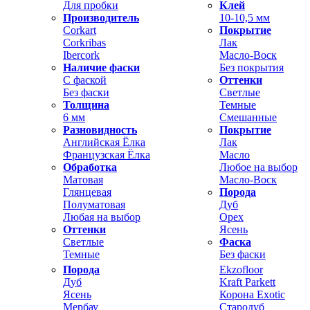
Для пробки
Клей
Производитель
10-10,5 мм
Corkart
Покрытие
Corkribas
Лак
Ibercork
Масло-Воск
Наличие фаски
Без покрытия
С фаской
Оттенки
Без фаски
Светлые
Толщина
Темные
6 мм
Смешанные
Разновидность
Покрытие
Английская Ёлка
Лак
Французская Ёлка
Масло
Обработка
Любое на выбор
Матовая
Масло-Воск
Глянцевая
Порода
Полуматовая
Дуб
Любая на выбор
Орех
Оттенки
Ясень
Светлые
Фаска
Темные
Без фаски
Порода
Ekzofloor
Дуб
Kraft Parkett
Ясень
Корона Exotic
Мербау
Стародуб