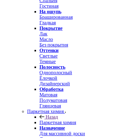
Спальня
Гостиная
На ощупь
Брашированная
Гладкая
Покрытие
Лак
Масло
Без покрытия
Оттенки
Светлые
Темные
Полосность
Однополосный
Ёлочкой
Дизайнерский
Обработка
Матовая
Полуматовая
Глянцевая
Паркетная химия
Назад
Паркетная химия
Назначение
Для массивной доски