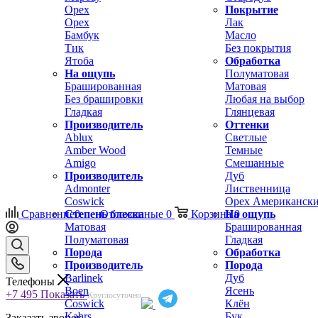
Орех
Покрытие
Орех
Лак
Бамбук
Масло
Тик
Без покрытия
Ятоба
Обработка
На ощупь
Полуматовая
Брашированная
Матовая
Без брашировки
Любая на выбор
Гладкая
Глянцевая
Производитель
Оттенки
Ablux
Светлые
Amber Wood
Темные
Amigo
Смешанные
Производитель
Дуб
Admonter
Лиственница
Coswick
Орех Американск
Сравнение
Степень блеска
0
Отложенные
0
Корзина
На ощупь
0
Матовая
Брашированная
Полуматовая
Гладкая
Порода
Обработка
Производитель
Порода
Barlinek
Дуб
Телефоны
Boen
Ясень
+7 495
Показать
Круглосуточно
Coswick
Клён
Kahrs
Бук
Заказать звонок