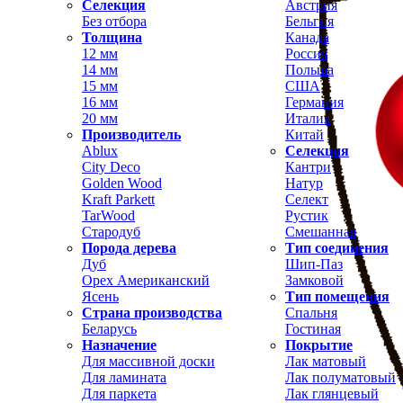
Селекция
Австрия
Без отбора
Бельгия
Толщина
Канада
12 мм
Россия
14 мм
Польша
15 мм
США
16 мм
Германия
20 мм
Италия
Производитель
Китай
Ablux
Селекция
City Deco
Кантри
Golden Wood
Натур
Kraft Parkett
Селект
TarWood
Рустик
Стародуб
Смешанная
Порода дерева
Тип соединения
Дуб
Шип-Паз
Орех Американский
Замковой
Ясень
Тип помещения
Страна производства
Спальня
Беларусь
Гостиная
Назначение
Покрытие
Для массивной доски
Лак матовый
Для ламината
Лак полуматовый
Для паркета
Лак глянцевый