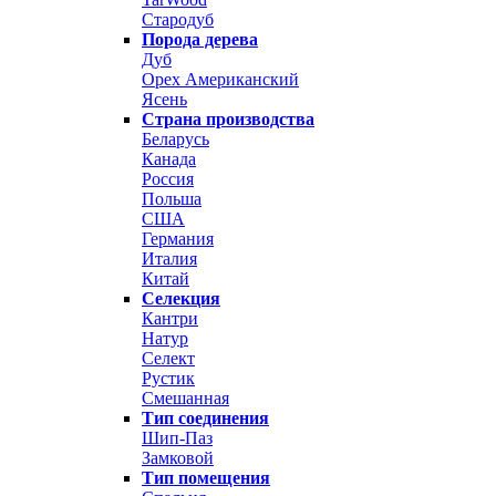
Стародуб
Порода дерева
Дуб
Орех Американский
Ясень
Страна производства
Беларусь
Канада
Россия
Польша
США
Германия
Италия
Китай
Селекция
Кантри
Натур
Селект
Рустик
Смешанная
Тип соединения
Шип-Паз
Замковой
Тип помещения