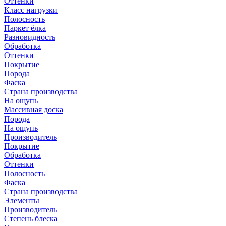
Оттенки
Класс нагрузки
Полосность
Паркет ёлка
Разновидность
Обработка
Оттенки
Покрытие
Порода
Фаска
Страна производства
На ощупь
Массивная доска
Порода
На ощупь
Производитель
Покрытие
Обработка
Оттенки
Полосность
Фаска
Страна производства
Элементы
Производитель
Степень блеска