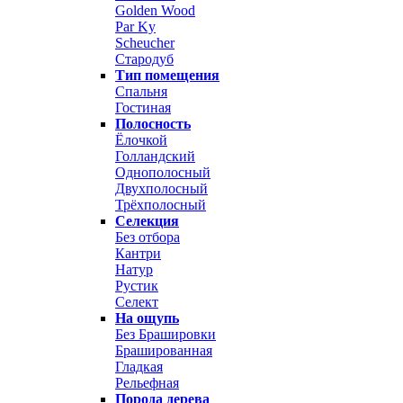
Golden Wood
Par Ky
Scheucher
Стародуб
Тип помещения
Спальня
Гостиная
Полосность
Ёлочкой
Голландский
Однополосный
Двухполосный
Трёхполосный
Селекция
Без отбора
Кантри
Натур
Рустик
Селект
На ощупь
Без Брашировки
Брашированная
Гладкая
Рельефная
Порода дерева