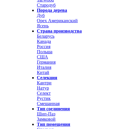
Стародуб
Порода дерева
Дуб
Орех Американский
Ясень
Страна производства
Беларусь
Канада
Россия
Польша
США
Германия
Италия
Китай
Селекция
Кантри
Натур
Селект
Рустик
Смешанная
Тип соединения
Шип-Паз
Замковой
Тип помещения