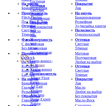
Гостиная
На ощупь
Покрытие
Оттенки
Брашированная
Лак
Светлые
Производитель
На ощупь
Темные
Flitch Design
Брашированная
Смешанные
Пол Вам В Дом
Рельефная
Покрытие
Оттенок
3д (мозайка панели
Без покрытия
Светлый
Полосность
Масло
Тёмный
Однополосный
Лак
Фаска
Оттенки
Поверхность
С фаской
Светлые
Матовая
Без фаски
Тёмные
Глянцевая
Полуматовая
Производитель
Матовая
Coswick
Полуматовая
Кварц-винил
Da Vinci
Любая на выбор
Назад
Kochanelli
Оттенки
Кварц-винил
Kraft Parkett
Светлые
Производитель
Lab Arte
Темные
Alpine Floor
На ощупь
Покрытие
Fargo
Брашированная
Лак
Art East
Гладкая
Масло
Vinilam
Рельефная
Любое на выбор
Alta Step
Обработка
Без покрытия
Home Expert
Глянцевая
Масло-Воск
Natura
Оттенки
Сукупира