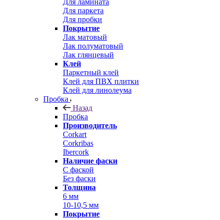
Для ламината
Для паркета
Для пробки
Покрытие
Лак матовый
Лак полуматовый
Лак глянцевый
Клей
Паркетный клей
Клей для ПВХ плитки
Клей для линолеума
Пробка
Назад
Пробка
Производитель
Corkart
Corkribas
Ibercork
Наличие фаски
С фаской
Без фаски
Толщина
6 мм
10-10,5 мм
Покрытие