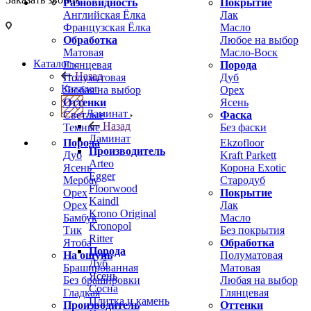
Разновидность
Покрытие
Английская Ёлка
Лак
Французская Ёлка
Масло
Обработка
Любое на выбор
Матовая
Масло-Воск
Каталог
Глянцевая
Порода
Назад
Полуматовая
Дуб
Каталог
Любая на выбор
Орех
Оттенки
Ясень
Ламинат
Светлые
Фаска
Назад
Темные
Без фаски
Ламинат
Порода
Ekzofloor
Производитель
Дуб
Kraft Parkett
Arteo
Ясень
Корона Exotic
Egger
Мербау
Стародуб
Floorwood
Орех
Покрытие
Kaindl
Орех
Лак
Krono Original
Бамбук
Масло
Kronopol
Тик
Без покрытия
Ritter
Ятоба
Обработка
Порода
На ощупь
Полуматовая
Дуб
Брашированная
Матовая
Ясень
Без брашировки
Любая на выбор
Сосна
Гладкая
Глянцевая
Плитка и камень
Производитель
Оттенки