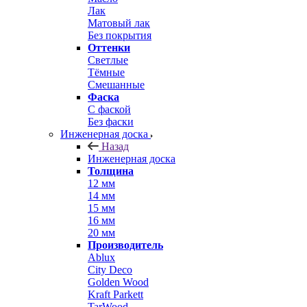
Лак
Матовый лак
Без покрытия
Оттенки
Светлые
Тёмные
Смешанные
Фаска
С фаской
Без фаски
Инженерная доска
Назад
Инженерная доска
Толщина
12 мм
14 мм
15 мм
16 мм
20 мм
Производитель
Ablux
City Deco
Golden Wood
Kraft Parkett
TarWood