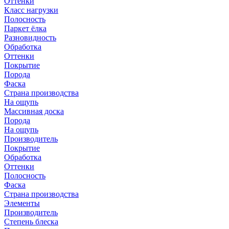
Оттенки
Класс нагрузки
Полосность
Паркет ёлка
Разновидность
Обработка
Оттенки
Покрытие
Порода
Фаска
Страна производства
На ощупь
Массивная доска
Порода
На ощупь
Производитель
Покрытие
Обработка
Оттенки
Полосность
Фаска
Страна производства
Элементы
Производитель
Степень блеска