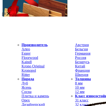
Производитель
Австрия
Arteo
Бельгия
Egger
Германия
Floorwood
Россия
Kaindl
Беларусь
Krono Original
Китай
Kronopol
Франция
Ritter
Швеция
Порода
Толщина
Дуб
8 мм
Ясень
10 мм
Сосна
12 мм
Плитка и камень
Класс износостой
Орех
31 класс
Дизайнерский
32 класс