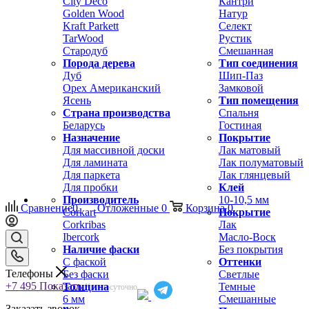
City Deco
Кантри
Golden Wood
Натур
Kraft Parkett
Селект
TarWood
Рустик
Стародуб
Смешанная
Порода дерева
Тип соединения
Дуб
Шип-Паз
Орех Американский
Замковой
Ясень
Тип помещения
Страна производства
Спальня
Беларусь
Гостиная
Назначение
Покрытие
Для массивной доски
Лак матовый
Для ламината
Лак полуматовый
Для паркета
Лак глянцевый
Для пробки
Клей
Производитель
10-10,5 мм
Сравнение
0
Отложенные
0
Корзина
0
Corkart
Покрытие
Corkribas
Лак
Ibercork
Масло-Воск
Наличие фаски
Без покрытия
С фаской
Оттенки
Телефоны
Без фаски
Светлые
+7 495
Показать
Толщина
Темные
Круглосуточно
6 мм
Смешанные
Заказать звонок