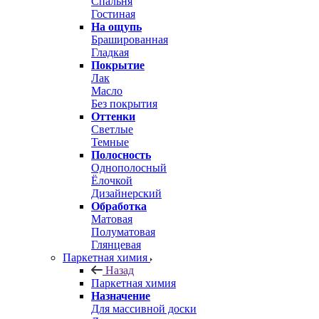
Спальня
Гостиная
На ощупь
Брашированная
Гладкая
Покрытие
Лак
Масло
Без покрытия
Оттенки
Светлые
Темные
Полосность
Однополосный
Ёлочкой
Дизайнерский
Обработка
Матовая
Полуматовая
Глянцевая
Паркетная химия
Назад
Паркетная химия
Назначение
Для массивной доски