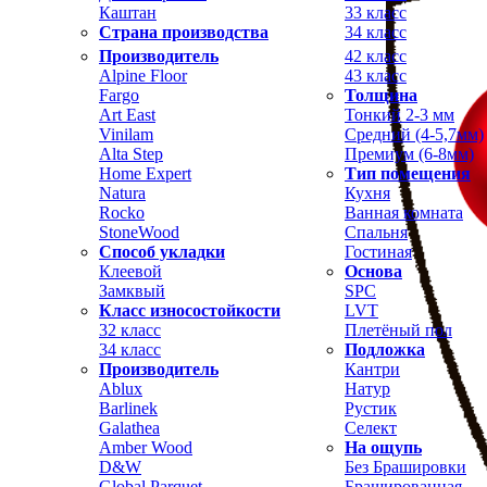
Каштан
33 класс
Страна производства
34 класс
Производитель
42 класс
Alpine Floor
43 класс
Fargo
Толщина
Art East
Тонкий 2-3 мм
Vinilam
Средний (4-5,7мм)
Alta Step
Премиум (6-8мм)
Home Expert
Тип помещения
Natura
Кухня
Rocko
Ванная комната
StoneWood
Спальня
Способ укладки
Гостиная
Клеевой
Основа
Замквый
SPC
Класс износостойкости
LVT
32 класс
Плетёный пол
34 класс
Подложка
Производитель
Кантри
Ablux
Натур
Barlinek
Рустик
Galathea
Селект
Amber Wood
На ощупь
D&W
Без Брашировки
Global Parquet
Брашированная