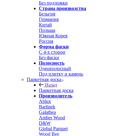
Без подложки
Страна производства
Бельгия
Германия
Китай
Польша
Южная Корея
Россия
Форма фаски
С 4-х сторон
Без фаски
Полосность
Однополосный
Под плитку и камень
Паркетная доска
Назад
Паркетная доска
Производитель
Ablux
Barlinek
Galathea
Amber Wood
D&W
Global Parquet
Wood Bee