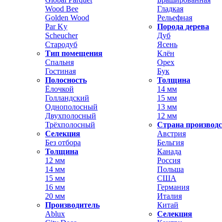
Wood Bee
Гладкая
Golden Wood
Рельефная
Par Ky
Порода дерева
Scheucher
Дуб
Стародуб
Ясень
Тип помещения
Клён
Спальня
Орех
Гостиная
Бук
Полосность
Толщина
Ёлочкой
14 мм
Голландский
15 мм
Однополосный
13 мм
Двухполосный
12 мм
Трёхполосный
Страна производ
Селекция
Австрия
Без отбора
Бельгия
Толщина
Канада
12 мм
Россия
14 мм
Польша
15 мм
США
16 мм
Германия
20 мм
Италия
Производитель
Китай
Ablux
Селекция