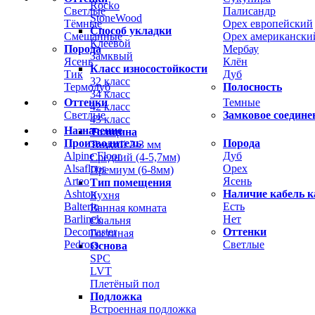
Rocko
Светлые
Палисандр
StoneWood
Тёмные
Орех европейский
Способ укладки
Смешанные
Орех американски
Клеевой
Порода
Мербау
Замквый
Ясень
Клён
Класс износостойкости
Тик
Дуб
32 класс
Термодуб
Полосность
34 класс
Оттенки
Темные
42 класс
Светлые
Замковое соедине
43 класс
Назначение
Толщина
Производитель
Порода
Тонкий 2-3 мм
Alpine Floor
Дуб
Средний (4-5,7мм)
Alsafloor
Орех
Премиум (6-8мм)
Arteo
Ясень
Тип помещения
Ashton
Наличие кабель к
Кухня
Balterio
Есть
Ванная комната
Barlinek
Нет
Спальня
Decomaster
Оттенки
Гостиная
Pedross
Светлые
Основа
SPC
LVT
Плетёный пол
Подложка
Встроенная подложка