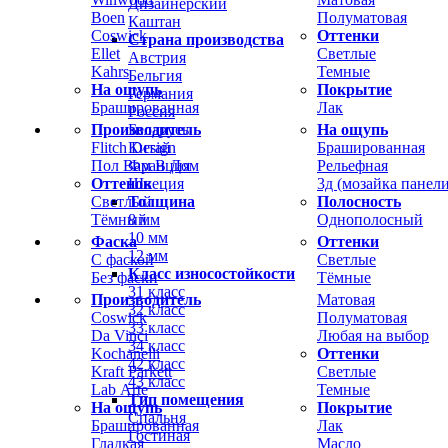
Дизайнерский
Boen
Полуматовая
Каштан
Coswick
Оттенки
Страна производства
Ellet
Светлые
Австрия
Kahrs
Темные
Бельгия
На ощупь
Покрытие
Германия
Брашированная
Лак
Россия
Производитель
На ощупь
Беларусь
Flitch Design
Брашированная
Китай
Пол Вам В Дом
Рельефная
Франция
Оттенок
3д (мозайка панели
Швеция
Светлый
Полосность
Толщина
Тёмный
Однополосный
8 мм
10 мм
Фаска
Оттенки
12 мм
С фаской
Светлые
Класс износостойкости
Без фаски
Тёмные
31 класс
Производитель
Матовая
32 класс
Coswick
Полуматовая
33 класс
Da Vinci
Любая на выбор
34 класс
Kochanelli
Оттенки
42 класс
Kraft Parkett
Светлые
43 класс
Lab Arte
Темные
Тип помещения
На ощупь
Покрытие
Спальня
Брашированная
Лак
Гостиная
Гладкая
Масло