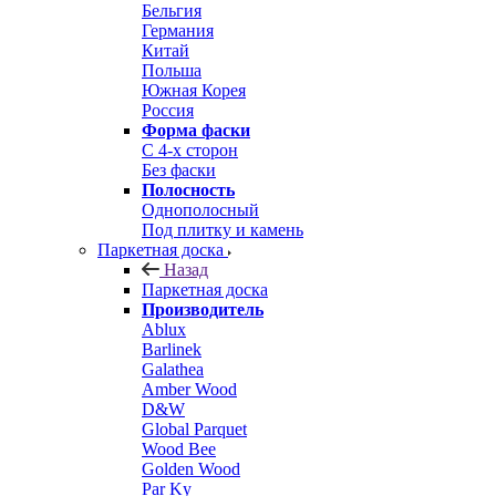
Бельгия
Германия
Китай
Польша
Южная Корея
Россия
Форма фаски
С 4-х сторон
Без фаски
Полосность
Однополосный
Под плитку и камень
Паркетная доска
Назад
Паркетная доска
Производитель
Ablux
Barlinek
Galathea
Amber Wood
D&W
Global Parquet
Wood Bee
Golden Wood
Par Ky