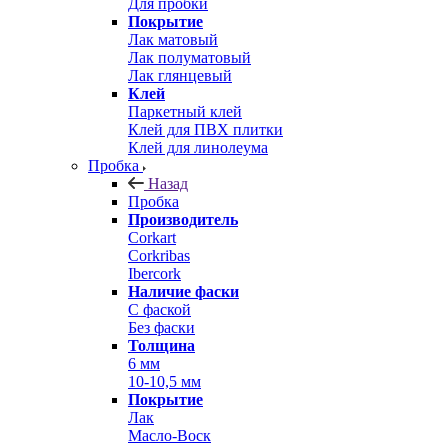
Для пробки
Покрытие
Лак матовый
Лак полуматовый
Лак глянцевый
Клей
Паркетный клей
Клей для ПВХ плитки
Клей для линолеума
Пробка
Назад
Пробка
Производитель
Corkart
Corkribas
Ibercork
Наличие фаски
С фаской
Без фаски
Толщина
6 мм
10-10,5 мм
Покрытие
Лак
Масло-Воск