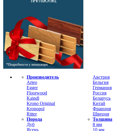
Производитель
Австрия
Arteo
Бельгия
Egger
Германия
Floorwood
Россия
Kaindl
Беларусь
Krono Original
Китай
Kronopol
Франция
Ritter
Швеция
Порода
Толщина
Дуб
8 мм
Ясень
10 мм