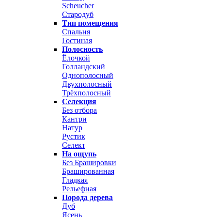
Scheucher
Стародуб
Тип помещения
Спальня
Гостиная
Полосность
Ёлочкой
Голландский
Однополосный
Двухполосный
Трёхполосный
Селекция
Без отбора
Кантри
Натур
Рустик
Селект
На ощупь
Без Брашировки
Брашированная
Гладкая
Рельефная
Порода дерева
Дуб
Ясень