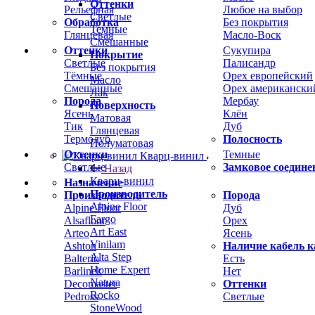
Оттенки
Рельефная
Любое на выбор
Светлые
Обработка
Без покрытия
Темные
Глянцевая
Масло-Воск
Смешанные
Оттенки
Сукупира
Покрытие
Светлые
Палисандр
Без покрытия
Тёмные
Орех европейский
Масло
Смешанные
Орех американски
Лак
Порода
Мербау
Поверхность
Ясень
Клён
Матовая
Тик
Дуб
Глянцевая
Термодуб
Полосность
Полуматовая
Оттенки
Темные
Кварц-винил
Светлые
Замковое соедине
Назад
Кварц-винил
Назначение
Производитель
Производитель
Порода
Alpine Floor
Alpine Floor
Дуб
Fargo
Alsafloor
Орех
Art East
Arteo
Ясень
Vinilam
Ashton
Наличие кабель к
Alta Step
Balterio
Есть
Home Expert
Barlinek
Нет
Natura
Decomaster
Оттенки
Rocko
Pedross
Светлые
StoneWood