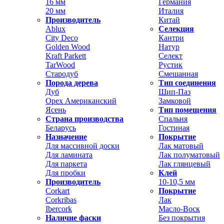
16 мм
Германия
20 мм
Италия
Производитель
Китай
Ablux
Селекция
City Deco
Кантри
Golden Wood
Натур
Kraft Parkett
Селект
TarWood
Рустик
Стародуб
Смешанная
Порода дерева
Тип соединения
Дуб
Шип-Паз
Орех Американский
Замковой
Ясень
Тип помещения
Страна производства
Спальня
Беларусь
Гостиная
Назначение
Покрытие
Для массивной доски
Лак матовый
Для ламината
Лак полуматовый
Для паркета
Лак глянцевый
Для пробки
Клей
Производитель
10-10,5 мм
Corkart
Покрытие
Corkribas
Лак
Ibercork
Масло-Воск
Наличие фаски
Без покрытия