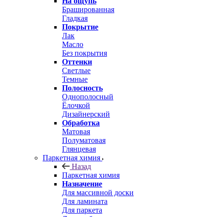
На ощупь
Брашированная
Гладкая
Покрытие
Лак
Масло
Без покрытия
Оттенки
Светлые
Темные
Полосность
Однополосный
Ёлочкой
Дизайнерский
Обработка
Матовая
Полуматовая
Глянцевая
Паркетная химия
Назад
Паркетная химия
Назначение
Для массивной доски
Для ламината
Для паркета