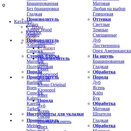
Брашированная
Матовая
Без брашировки
Любая на выбор
Гладкая
Глянцевая
Производитель
Оттенки
Каталог
Ablux
Светлые
Назад
Amber Wood
Темные
Каталог
Amigo
Смешанные
Производитель
Дуб
Ламинат
Admonter
Лиственница
Назад
Coswick
Орех Американск
Ламинат
Степень блеска
На ощупь
Производитель
Матовая
Брашированная
Arteo
Полуматовая
Гладкая
Egger
Порода
Обработка
Floorwood
Производитель
Порода
Kaindl
Barlinek
Дуб
Krono Original
Boen
Ясень
Kronopol
Coswick
Клён
Ritter
Kahrs
Бук
Порода
Karelia
Обработка
Дуб
Tarkett
Матовая
Ясень
Инструменты для укладки
Шпатели
Сосна
Производитель
Гладкая
Плитка и камень
Meister
Обработка
Орех
Winwood
Матовая