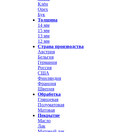
Клён
Орех
Бук
Толщина
14 мм
15 мм
13 мм
12 мм
Страна производства
Австрия
Бельгия
Германия
Россия
США
Финляндия
Франция
Швеция
Обработка
Глянцевая
Полуматовая
Матовая
Покрытие
Масло
Лак
Матовый лак