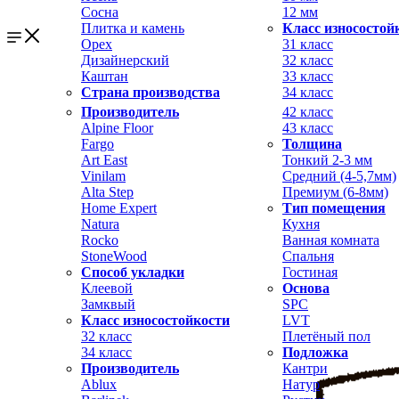
Сосна
12 мм
Плитка и камень
Класс износостой
Орех
31 класс
Дизайнерский
32 класс
Каштан
33 класс
Страна производства
34 класс
Производитель
42 класс
Alpine Floor
43 класс
Fargo
Толщина
Art East
Тонкий 2-3 мм
Vinilam
Средний (4-5,7мм)
Alta Step
Премиум (6-8мм)
Home Expert
Тип помещения
Natura
Кухня
Rocko
Ванная комната
StoneWood
Спальня
Способ укладки
Гостиная
Клеевой
Основа
Замквый
SPC
Класс износостойкости
LVT
32 класс
Плетёный пол
34 класс
Подложка
Производитель
Кантри
Ablux
Натур