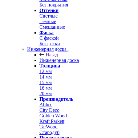
Без покрытия
Оттенки
Светлые
Тёмные
Смешанные
Фаска
С фаской
Без фаски
Инженерная доска
Назад
Инженерная доска
Толщина
12 мм
14 мм
15 мм
16 мм
20 мм
Производитель
Ablux
City Deco
Golden Wood
Kraft Parkett
TarWood
Стародуб
Порода дерева