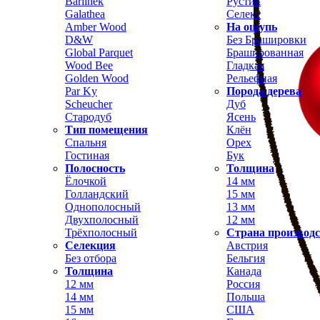
Barlinek
Рустик
Galathea
Селект
Amber Wood
На ощупь
D&W
Без Брашировки
Global Parquet
Брашированная
Wood Bee
Гладкая
Golden Wood
Рельефная
Par Ky
Порода дерева
Scheucher
Дуб
Стародуб
Ясень
Тип помещения
Клён
Спальня
Орех
Гостиная
Бук
Полосность
Толщина
Ёлочкой
14 мм
Голландский
15 мм
Однополосный
13 мм
Двухполосный
12 мм
Трёхполосный
Страна производ
Селекция
Австрия
Без отбора
Бельгия
Толщина
Канада
12 мм
Россия
14 мм
Польша
15 мм
США