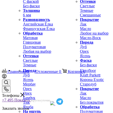
С фаской
Оттенки
Без фаски
Светлые
Толщина
Темные
6 мм
Смешанные
Разновидность
Покрытие
Английская Ёлка
Лак
Французская Ёлка
Масло
Обработка
Любое на выбор
Матовая
Масло-Воск
Глянцевая
Порода
Полуматовая
Дуб
Любая на выбор
Орех
Оттенки
Ясень
Светлые
Фаска
Темные
Без фаски
Порода
Ekzofloor
Сравнение
0
Отложенные
0
Корзина
0
Дуб
Kraft Parkett
Ясень
Корона Exotic
Мербау
Стародуб
Орех
Покрытие
Орех
Лак
Телефоны
Бамбук
Масло
+7 495
Показать
Круглосуточно
Тик
Без покрытия
Ятоба
Обработка
Заказать звонок
На ощупь
Полуматовая