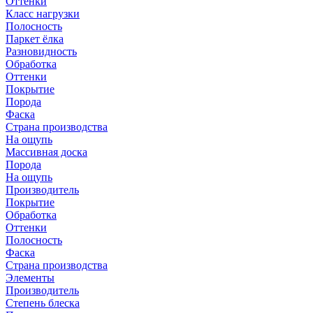
Оттенки
Класс нагрузки
Полосность
Паркет ёлка
Разновидность
Обработка
Оттенки
Покрытие
Порода
Фаска
Страна производства
На ощупь
Массивная доска
Порода
На ощупь
Производитель
Покрытие
Обработка
Оттенки
Полосность
Фаска
Страна производства
Элементы
Производитель
Степень блеска