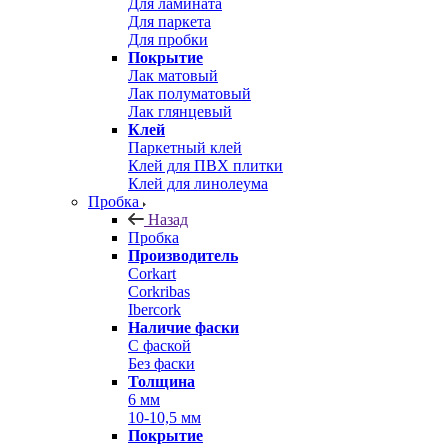
Для ламината
Для паркета
Для пробки
Покрытие
Лак матовый
Лак полуматовый
Лак глянцевый
Клей
Паркетный клей
Клей для ПВХ плитки
Клей для линолеума
Пробка
Назад
Пробка
Производитель
Corkart
Corkribas
Ibercork
Наличие фаски
С фаской
Без фаски
Толщина
6 мм
10-10,5 мм
Покрытие