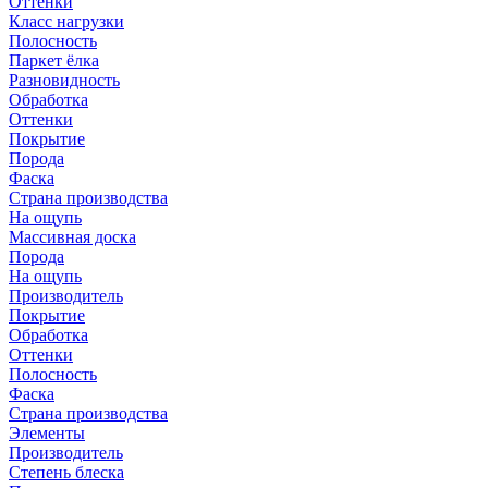
Оттенки
Класс нагрузки
Полосность
Паркет ёлка
Разновидность
Обработка
Оттенки
Покрытие
Порода
Фаска
Страна производства
На ощупь
Массивная доска
Порода
На ощупь
Производитель
Покрытие
Обработка
Оттенки
Полосность
Фаска
Страна производства
Элементы
Производитель
Степень блеска