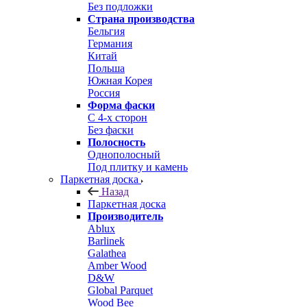
Без подложки
Страна производства
Бельгия
Германия
Китай
Польша
Южная Корея
Россия
Форма фаски
С 4-х сторон
Без фаски
Полосность
Однополосный
Под плитку и камень
Паркетная доска
Назад
Паркетная доска
Производитель
Ablux
Barlinek
Galathea
Amber Wood
D&W
Global Parquet
Wood Bee