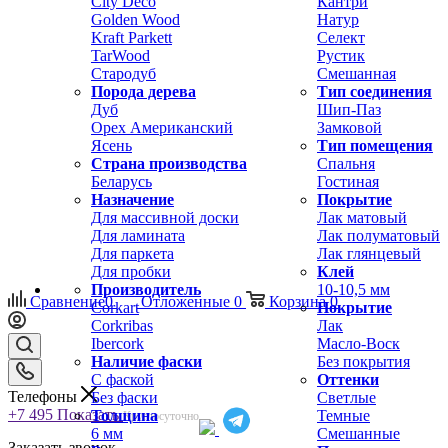
City Deco
Кантри
Golden Wood
Натур
Kraft Parkett
Селект
TarWood
Рустик
Стародуб
Смешанная
Порода дерева
Тип соединения
Дуб
Шип-Паз
Орех Американский
Замковой
Ясень
Тип помещения
Страна производства
Спальня
Беларусь
Гостиная
Назначение
Покрытие
Для массивной доски
Лак матовый
Для ламината
Лак полуматовый
Для паркета
Лак глянцевый
Для пробки
Клей
Производитель
10-10,5 мм
Сравнение
0
Отложенные
0
Корзина
0
Corkart
Покрытие
Corkribas
Лак
Ibercork
Масло-Воск
Наличие фаски
Без покрытия
С фаской
Оттенки
Телефоны
Без фаски
Светлые
+7 495
Показать
Толщина
Темные
Круглосуточно
6 мм
Смешанные
Заказать звонок