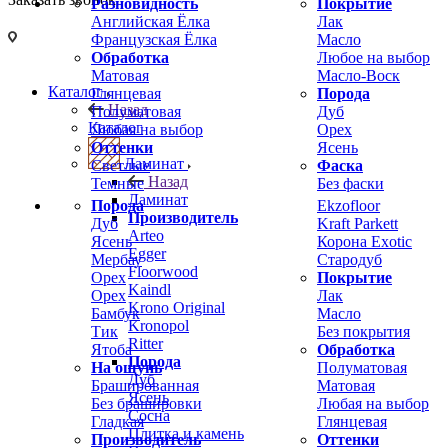
Разновидность
Покрытие
Английская Ёлка
Лак
Французская Ёлка
Масло
Обработка
Любое на выбор
Матовая
Масло-Воск
Каталог
Глянцевая
Порода
Назад
Полуматовая
Дуб
Каталог
Любая на выбор
Орех
Оттенки
Ясень
Ламинат
Светлые
Фаска
Назад
Темные
Без фаски
Ламинат
Порода
Ekzofloor
Производитель
Дуб
Kraft Parkett
Arteo
Ясень
Корона Exotic
Egger
Мербау
Стародуб
Floorwood
Орех
Покрытие
Kaindl
Орех
Лак
Krono Original
Бамбук
Масло
Kronopol
Тик
Без покрытия
Ritter
Ятоба
Обработка
Порода
На ощупь
Полуматовая
Дуб
Брашированная
Матовая
Ясень
Без брашировки
Любая на выбор
Сосна
Гладкая
Глянцевая
Плитка и камень
Производитель
Оттенки