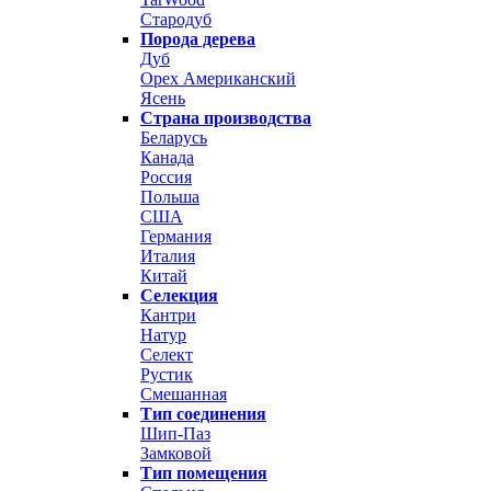
Стародуб
Порода дерева
Дуб
Орех Американский
Ясень
Страна производства
Беларусь
Канада
Россия
Польша
США
Германия
Италия
Китай
Селекция
Кантри
Натур
Селект
Рустик
Смешанная
Тип соединения
Шип-Паз
Замковой
Тип помещения