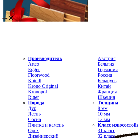
Производитель
Австрия
Arteo
Бельгия
Egger
Германия
Floorwood
Россия
Kaindl
Беларусь
Krono Original
Китай
Kronopol
Франция
Ritter
Швеция
Порода
Толщина
Дуб
8 мм
Ясень
10 мм
Сосна
12 мм
Плитка и камень
Класс износостой
Орех
31 класс
Дизайнерский
32 класс