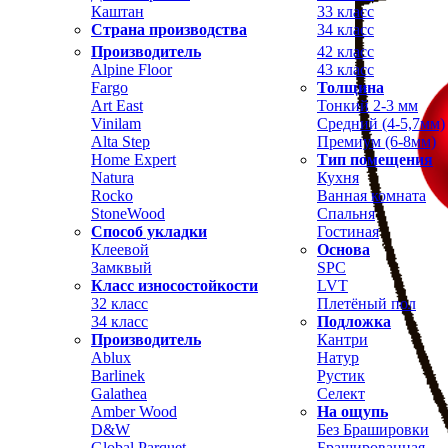
Каштан
33 класс
Страна производства
34 класс
Производитель
42 класс
Alpine Floor
43 класс
Fargo
Толщина
Art East
Тонкий 2-3 мм
Vinilam
Средний (4-5,7мм)
Alta Step
Премиум (6-8мм)
Home Expert
Тип помещения
Natura
Кухня
Rocko
Ванная комната
StoneWood
Спальня
Способ укладки
Гостиная
Клеевой
Основа
Замквый
SPC
Класс износостойкости
LVT
32 класс
Плетёный пол
34 класс
Подложка
Производитель
Кантри
Ablux
Натур
Barlinek
Рустик
Galathea
Селект
Amber Wood
На ощупь
D&W
Без Брашировки
Global Parquet
Брашированная