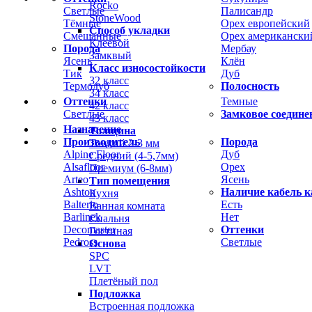
Rocko
Светлые
Палисандр
StoneWood
Тёмные
Орех европейский
Способ укладки
Смешанные
Орех американски
Клеевой
Порода
Мербау
Замквый
Ясень
Клён
Класс износостойкости
Тик
Дуб
32 класс
Термодуб
Полосность
34 класс
Оттенки
Темные
42 класс
Светлые
Замковое соедине
43 класс
Назначение
Толщина
Производитель
Порода
Тонкий 2-3 мм
Alpine Floor
Дуб
Средний (4-5,7мм)
Alsafloor
Орех
Премиум (6-8мм)
Arteo
Ясень
Тип помещения
Ashton
Наличие кабель к
Кухня
Balterio
Есть
Ванная комната
Barlinek
Нет
Спальня
Decomaster
Оттенки
Гостиная
Pedross
Светлые
Основа
SPC
LVT
Плетёный пол
Подложка
Встроенная подложка