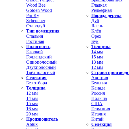
Wood Bee
Гладкая
Golden Wood
Рельефная
Par Ky
Порода дерева
Scheucher
Дуб
Стародуб
Ясень
Тип помещения
Клён
Спальня
Орех
Гостиная
Бук
Полосность
Толщина
Ёлочкой
14 мм
Голландский
15 мм
Однополосный
13 мм
Двухполосный
12 мм
Трёхполосный
Страна производ
Селекция
Австрия
Без отбора
Бельгия
Толщина
Канада
12 мм
Россия
14 мм
Польша
15 мм
США
16 мм
Германия
20 мм
Италия
Производитель
Китай
Ablux
Селекция