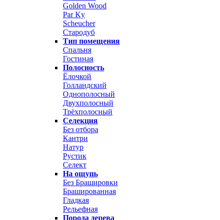
Golden Wood
Par Ky
Scheucher
Стародуб
Тип помещения
Спальня
Гостиная
Полосность
Ёлочкой
Голландский
Однополосный
Двухполосный
Трёхполосный
Селекция
Без отбора
Кантри
Натур
Рустик
Селект
На ощупь
Без Брашировки
Брашированная
Гладкая
Рельефная
Порода дерева