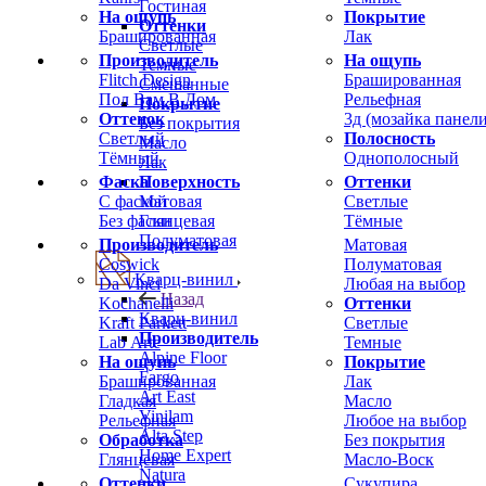
Гостиная
На ощупь
Покрытие
Оттенки
Брашированная
Лак
Светлые
Производитель
На ощупь
Темные
Flitch Design
Брашированная
Смешанные
Пол Вам В Дом
Рельефная
Покрытие
Оттенок
3д (мозайка панели
Без покрытия
Светлый
Полосность
Масло
Тёмный
Однополосный
Лак
Фаска
Оттенки
Поверхность
С фаской
Светлые
Матовая
Без фаски
Тёмные
Глянцевая
Полуматовая
Производитель
Матовая
Coswick
Полуматовая
Кварц-винил
Da Vinci
Любая на выбор
Назад
Kochanelli
Оттенки
Кварц-винил
Kraft Parkett
Светлые
Производитель
Lab Arte
Темные
Alpine Floor
На ощупь
Покрытие
Fargo
Брашированная
Лак
Art East
Гладкая
Масло
Vinilam
Рельефная
Любое на выбор
Alta Step
Обработка
Без покрытия
Home Expert
Глянцевая
Масло-Воск
Natura
Оттенки
Сукупира