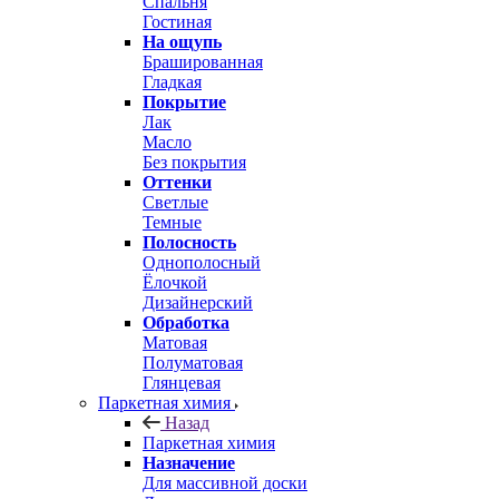
Спальня
Гостиная
На ощупь
Брашированная
Гладкая
Покрытие
Лак
Масло
Без покрытия
Оттенки
Светлые
Темные
Полосность
Однополосный
Ёлочкой
Дизайнерский
Обработка
Матовая
Полуматовая
Глянцевая
Паркетная химия
Назад
Паркетная химия
Назначение
Для массивной доски