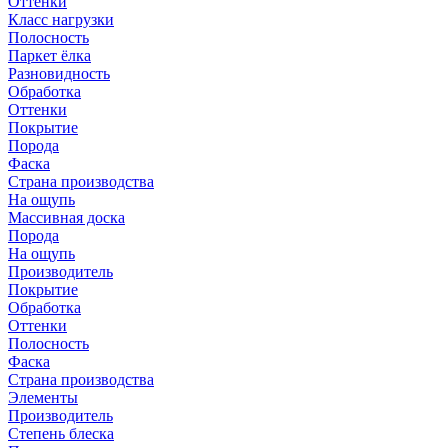
Оттенки
Класс нагрузки
Полосность
Паркет ёлка
Разновидность
Обработка
Оттенки
Покрытие
Порода
Фаска
Страна производства
На ощупь
Массивная доска
Порода
На ощупь
Производитель
Покрытие
Обработка
Оттенки
Полосность
Фаска
Страна производства
Элементы
Производитель
Степень блеска