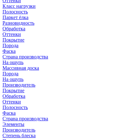
Оттенки
Класс нагрузки
Полосность
Паркет ёлка
Разновидность
Обработка
Оттенки
Покрытие
Порода
Фаска
Страна производства
На ощупь
Массивная доска
Порода
На ощупь
Производитель
Покрытие
Обработка
Оттенки
Полосность
Фаска
Страна производства
Элементы
Производитель
Степень блеска