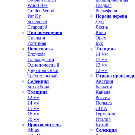
Wood Bee
Гладкая
Golden Wood
Рельефная
Par Ky
Порода дерева
Scheucher
Дуб
Стародуб
Ясень
Тип помещения
Клён
Спальня
Орех
Гостиная
Бук
Полосность
Толщина
Ёлочкой
14 мм
Голландский
15 мм
Однополосный
13 мм
Двухполосный
12 мм
Трёхполосный
Страна производ
Селекция
Австрия
Без отбора
Бельгия
Толщина
Канада
12 мм
Россия
14 мм
Польша
15 мм
США
16 мм
Германия
20 мм
Италия
Производитель
Китай
Ablux
Селекция