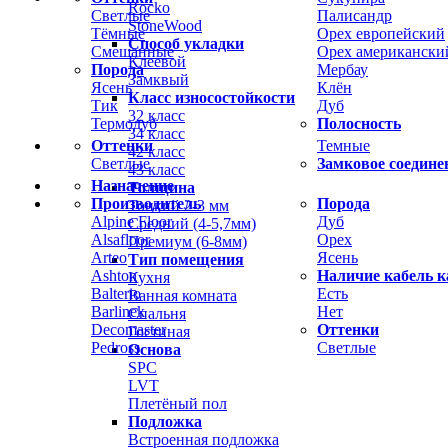
Rocko
Светлые
Палисандр
StoneWood
Тёмные
Орех европейский
Способ укладки
Смешанные
Орех американски
Клеевой
Порода
Мербау
Замквый
Ясень
Клён
Класс износостойкости
Тик
Дуб
32 класс
Термодуб
Полосность
34 класс
Оттенки
Темные
42 класс
Светлые
Замковое соедине
43 класс
Назначение
Толщина
Производитель
Порода
Тонкий 2-3 мм
Alpine Floor
Дуб
Средний (4-5,7мм)
Alsafloor
Орех
Премиум (6-8мм)
Arteo
Ясень
Тип помещения
Ashton
Наличие кабель к
Кухня
Balterio
Есть
Ванная комната
Barlinek
Нет
Спальня
Decomaster
Оттенки
Гостиная
Pedross
Светлые
Основа
SPC
LVT
Плетёный пол
Подложка
Встроенная подложка