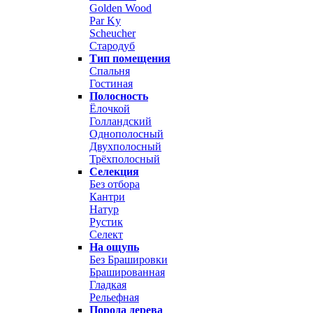
Golden Wood
Par Ky
Scheucher
Стародуб
Тип помещения
Спальня
Гостиная
Полосность
Ёлочкой
Голландский
Однополосный
Двухполосный
Трёхполосный
Селекция
Без отбора
Кантри
Натур
Рустик
Селект
На ощупь
Без Брашировки
Брашированная
Гладкая
Рельефная
Порода дерева