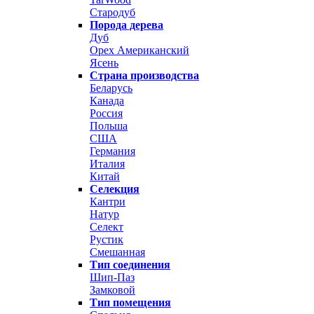
Стародуб
Порода дерева
Дуб
Орех Американский
Ясень
Страна производства
Беларусь
Канада
Россия
Польша
США
Германия
Италия
Китай
Селекция
Кантри
Натур
Селект
Рустик
Смешанная
Тип соединения
Шип-Паз
Замковой
Тип помещения