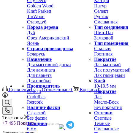
City Deco
Кантри
Golden Wood
Натур
Kraft Parkett
Селект
TarWood
Рустик
Стародуб
Смешанная
Порода дерева
Тип соединения
Дуб
Шип-Паз
Орех Американский
Замковой
Ясень
Тип помещения
Страна производства
Спальня
Беларусь
Гостиная
Назначение
Покрытие
Для массивной доски
Лак матовый
Для ламината
Лак полуматовый
Для паркета
Лак глянцевый
Для пробки
Клей
Производитель
10-10,5 мм
Сравнение
0
Отложенные
0
Корзина
0
Corkart
Покрытие
Corkribas
Лак
Ibercork
Масло-Воск
Наличие фаски
Без покрытия
С фаской
Оттенки
Телефоны
Без фаски
Светлые
+7 495
Показать
Толщина
Темные
Круглосуточно
6 мм
Смешанные
Заказать звонок