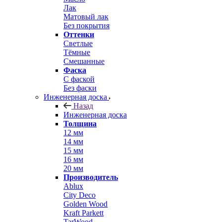
Лак
Матовый лак
Без покрытия
Оттенки
Светлые
Тёмные
Смешанные
Фаска
С фаской
Без фаски
Инженерная доска
Назад
Инженерная доска
Толщина
12 мм
14 мм
15 мм
16 мм
20 мм
Производитель
Ablux
City Deco
Golden Wood
Kraft Parkett
TarWood