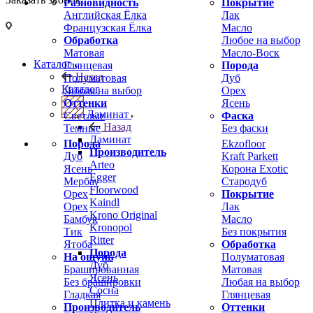
Разновидность
Покрытие
Английская Ёлка
Лак
Французская Ёлка
Масло
Обработка
Любое на выбор
Матовая
Масло-Воск
Каталог
Глянцевая
Порода
Назад
Полуматовая
Дуб
Каталог
Любая на выбор
Орех
Оттенки
Ясень
Ламинат
Светлые
Фаска
Назад
Темные
Без фаски
Ламинат
Порода
Ekzofloor
Производитель
Дуб
Kraft Parkett
Arteo
Ясень
Корона Exotic
Egger
Мербау
Стародуб
Floorwood
Орех
Покрытие
Kaindl
Орех
Лак
Krono Original
Бамбук
Масло
Kronopol
Тик
Без покрытия
Ritter
Ятоба
Обработка
Порода
На ощупь
Полуматовая
Дуб
Брашированная
Матовая
Ясень
Без брашировки
Любая на выбор
Сосна
Гладкая
Глянцевая
Плитка и камень
Производитель
Оттенки