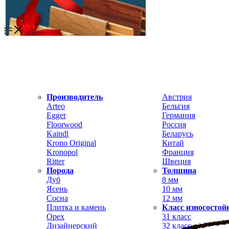
Производитель
Австрия
Arteo
Бельгия
Egger
Германия
Floorwood
Россия
Kaindl
Беларусь
Krono Original
Китай
Kronopol
Франция
Ritter
Швеция
Порода
Толщина
Дуб
8 мм
Ясень
10 мм
Сосна
12 мм
Плитка и камень
Класс износостой
Орех
31 класс
Дизайнерский
32 класс