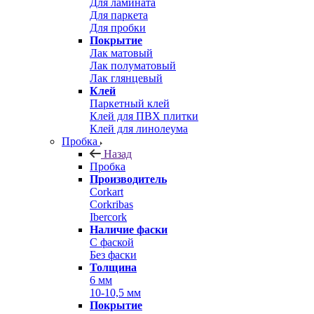
Для ламината
Для паркета
Для пробки
Покрытие
Лак матовый
Лак полуматовый
Лак глянцевый
Клей
Паркетный клей
Клей для ПВХ плитки
Клей для линолеума
Пробка
Назад
Пробка
Производитель
Corkart
Corkribas
Ibercork
Наличие фаски
С фаской
Без фаски
Толщина
6 мм
10-10,5 мм
Покрытие