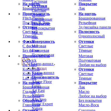
Гостиная
На ощупь
Покрытие
Оттенки
Брашированная
Лак
Светлые
Производитель
На ощупь
Темные
Flitch Design
Брашированная
Смешанные
Пол Вам В Дом
Рельефная
Покрытие
Оттенок
3д (мозайка панели
Без покрытия
Светлый
Полосность
Масло
Тёмный
Однополосный
Лак
Фаска
Оттенки
Поверхность
С фаской
Светлые
Матовая
Без фаски
Тёмные
Глянцевая
Полуматовая
Производитель
Матовая
Coswick
Полуматовая
Кварц-винил
Da Vinci
Любая на выбор
Назад
Kochanelli
Оттенки
Кварц-винил
Kraft Parkett
Светлые
Производитель
Lab Arte
Темные
Alpine Floor
На ощупь
Покрытие
Fargo
Брашированная
Лак
Art East
Гладкая
Масло
Vinilam
Рельефная
Любое на выбор
Alta Step
Обработка
Без покрытия
Home Expert
Глянцевая
Масло-Воск
Natura
Оттенки
Сукупира