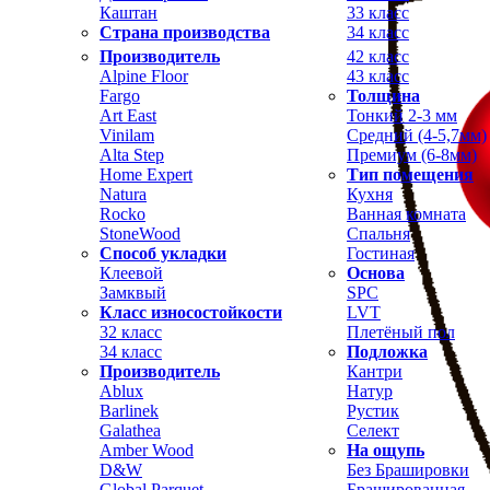
Каштан
33 класс
Страна производства
34 класс
Производитель
42 класс
Alpine Floor
43 класс
Fargo
Толщина
Art East
Тонкий 2-3 мм
Vinilam
Средний (4-5,7мм)
Alta Step
Премиум (6-8мм)
Home Expert
Тип помещения
Natura
Кухня
Rocko
Ванная комната
StoneWood
Спальня
Способ укладки
Гостиная
Клеевой
Основа
Замквый
SPC
Класс износостойкости
LVT
32 класс
Плетёный пол
34 класс
Подложка
Производитель
Кантри
Ablux
Натур
Barlinek
Рустик
Galathea
Селект
Amber Wood
На ощупь
D&W
Без Брашировки
Global Parquet
Брашированная