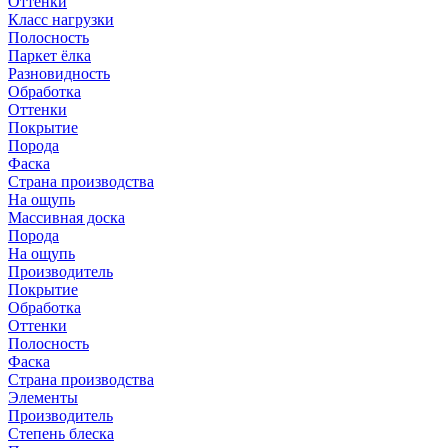
Оттенки
Класс нагрузки
Полосность
Паркет ёлка
Разновидность
Обработка
Оттенки
Покрытие
Порода
Фаска
Страна производства
На ощупь
Массивная доска
Порода
На ощупь
Производитель
Покрытие
Обработка
Оттенки
Полосность
Фаска
Страна производства
Элементы
Производитель
Степень блеска