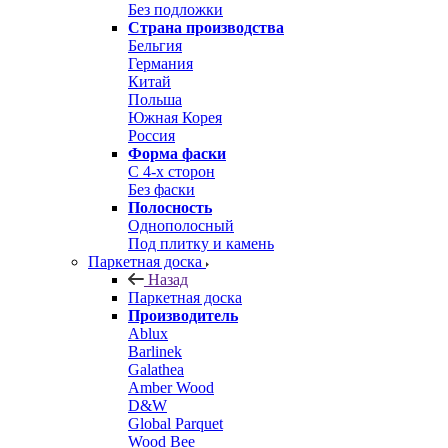
Без подложки
Страна производства
Бельгия
Германия
Китай
Польша
Южная Корея
Россия
Форма фаски
С 4-х сторон
Без фаски
Полосность
Однополосный
Под плитку и камень
Паркетная доска
Назад
Паркетная доска
Производитель
Ablux
Barlinek
Galathea
Amber Wood
D&W
Global Parquet
Wood Bee