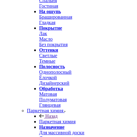
Спальня
Гостиная
На ощупь
Брашированная
Гладкая
Покрытие
Лак
Масло
Без покрытия
Оттенки
Светлые
Темные
Полосность
Однополосный
Ёлочкой
Дизайнерский
Обработка
Матовая
Полуматовая
Глянцевая
Паркетная химия
Назад
Паркетная химия
Назначение
Для массивной доски