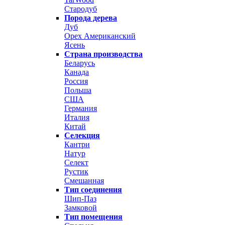
Стародуб
Порода дерева
Дуб
Орех Американский
Ясень
Страна производства
Беларусь
Канада
Россия
Польша
США
Германия
Италия
Китай
Селекция
Кантри
Натур
Селект
Рустик
Смешанная
Тип соединения
Шип-Паз
Замковой
Тип помещения