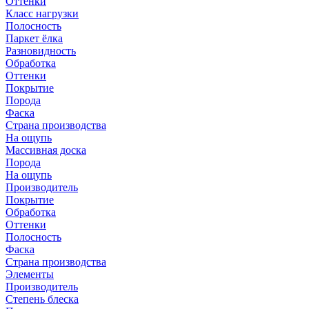
Оттенки
Класс нагрузки
Полосность
Паркет ёлка
Разновидность
Обработка
Оттенки
Покрытие
Порода
Фаска
Страна производства
На ощупь
Массивная доска
Порода
На ощупь
Производитель
Покрытие
Обработка
Оттенки
Полосность
Фаска
Страна производства
Элементы
Производитель
Степень блеска