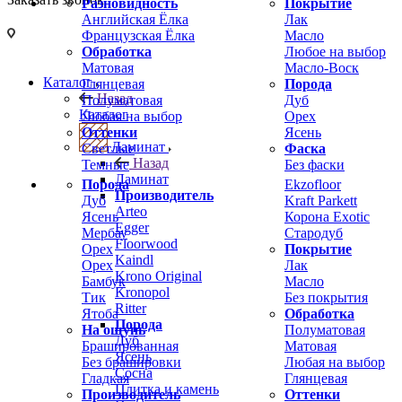
Разновидность
Покрытие
Английская Ёлка
Лак
Французская Ёлка
Масло
Обработка
Любое на выбор
Матовая
Масло-Воск
Каталог
Глянцевая
Порода
Назад
Полуматовая
Дуб
Каталог
Любая на выбор
Орех
Оттенки
Ясень
Ламинат
Светлые
Фаска
Назад
Темные
Без фаски
Ламинат
Порода
Ekzofloor
Производитель
Дуб
Kraft Parkett
Arteo
Ясень
Корона Exotic
Egger
Мербау
Стародуб
Floorwood
Орех
Покрытие
Kaindl
Орех
Лак
Krono Original
Бамбук
Масло
Kronopol
Тик
Без покрытия
Ritter
Ятоба
Обработка
Порода
На ощупь
Полуматовая
Дуб
Брашированная
Матовая
Ясень
Без брашировки
Любая на выбор
Сосна
Гладкая
Глянцевая
Плитка и камень
Производитель
Оттенки