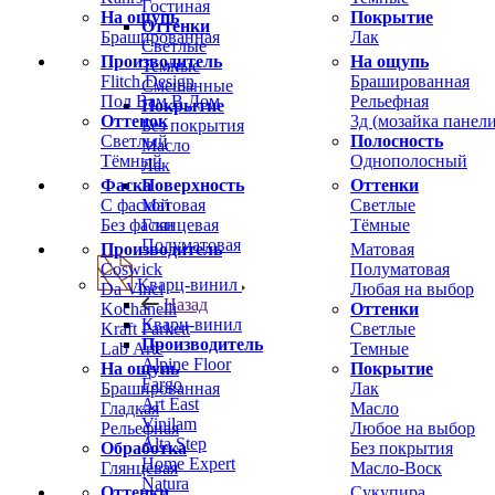
Гостиная
На ощупь
Покрытие
Оттенки
Брашированная
Лак
Светлые
Производитель
На ощупь
Темные
Flitch Design
Брашированная
Смешанные
Пол Вам В Дом
Рельефная
Покрытие
Оттенок
3д (мозайка панели
Без покрытия
Светлый
Полосность
Масло
Тёмный
Однополосный
Лак
Фаска
Оттенки
Поверхность
С фаской
Светлые
Матовая
Без фаски
Тёмные
Глянцевая
Полуматовая
Производитель
Матовая
Coswick
Полуматовая
Кварц-винил
Da Vinci
Любая на выбор
Назад
Kochanelli
Оттенки
Кварц-винил
Kraft Parkett
Светлые
Производитель
Lab Arte
Темные
Alpine Floor
На ощупь
Покрытие
Fargo
Брашированная
Лак
Art East
Гладкая
Масло
Vinilam
Рельефная
Любое на выбор
Alta Step
Обработка
Без покрытия
Home Expert
Глянцевая
Масло-Воск
Natura
Оттенки
Сукупира