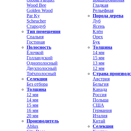
Wood Bee
Гладкая
Golden Wood
Рельефная
Par Ky
Порода дерева
Scheucher
Дуб
Стародуб
Ясень
Тип помещения
Клён
Спальня
Орех
Гостиная
Бук
Полосность
Толщина
Ёлочкой
14 мм
Голландский
15 мм
Однополосный
13 мм
Двухполосный
12 мм
Трёхполосный
Страна производ
Селекция
Австрия
Без отбора
Бельгия
Толщина
Канада
12 мм
Россия
14 мм
Польша
15 мм
США
16 мм
Германия
20 мм
Италия
Производитель
Китай
Ablux
Селекция