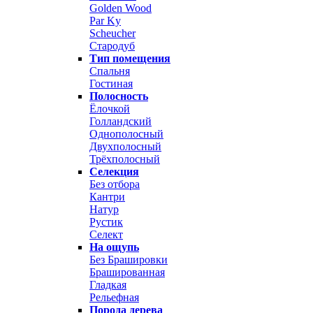
Golden Wood
Par Ky
Scheucher
Стародуб
Тип помещения
Спальня
Гостиная
Полосность
Ёлочкой
Голландский
Однополосный
Двухполосный
Трёхполосный
Селекция
Без отбора
Кантри
Натур
Рустик
Селект
На ощупь
Без Брашировки
Брашированная
Гладкая
Рельефная
Порода дерева