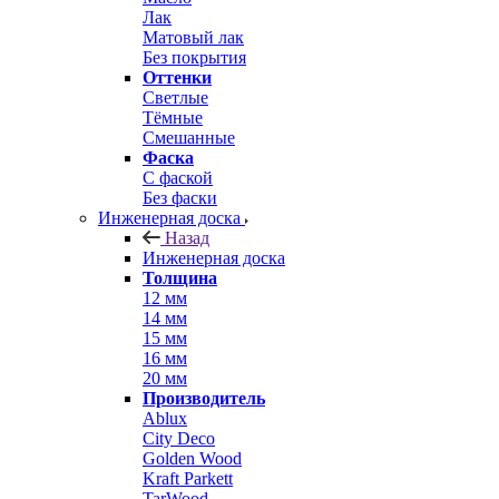
Лак
Матовый лак
Без покрытия
Оттенки
Светлые
Тёмные
Смешанные
Фаска
С фаской
Без фаски
Инженерная доска
Назад
Инженерная доска
Толщина
12 мм
14 мм
15 мм
16 мм
20 мм
Производитель
Ablux
City Deco
Golden Wood
Kraft Parkett
TarWood