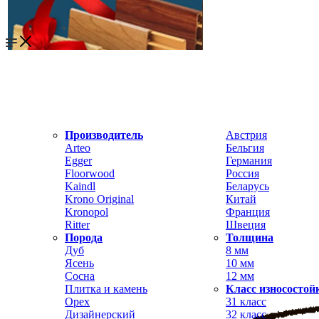
Производитель
Австрия
Arteo
Бельгия
Egger
Германия
Floorwood
Россия
Kaindl
Беларусь
Krono Original
Китай
Kronopol
Франция
Ritter
Швеция
Порода
Толщина
Дуб
8 мм
Ясень
10 мм
Сосна
12 мм
Плитка и камень
Класс износостой
Орех
31 класс
Дизайнерский
32 класс