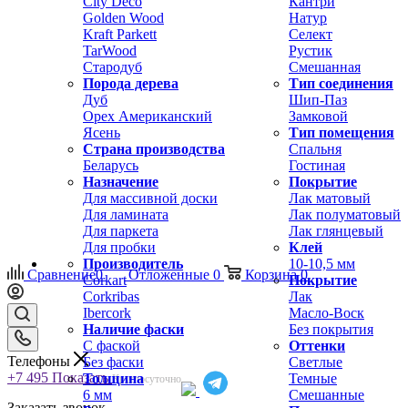
City Deco
Кантри
Golden Wood
Натур
Kraft Parkett
Селект
TarWood
Рустик
Стародуб
Смешанная
Порода дерева
Тип соединения
Дуб
Шип-Паз
Орех Американский
Замковой
Ясень
Тип помещения
Страна производства
Спальня
Беларусь
Гостиная
Назначение
Покрытие
Для массивной доски
Лак матовый
Для ламината
Лак полуматовый
Для паркета
Лак глянцевый
Для пробки
Клей
Производитель
10-10,5 мм
Сравнение
0
Отложенные
0
Корзина
0
Corkart
Покрытие
Corkribas
Лак
Ibercork
Масло-Воск
Наличие фаски
Без покрытия
С фаской
Оттенки
Телефоны
Без фаски
Светлые
+7 495
Показать
Толщина
Темные
Круглосуточно
6 мм
Смешанные
Заказать звонок