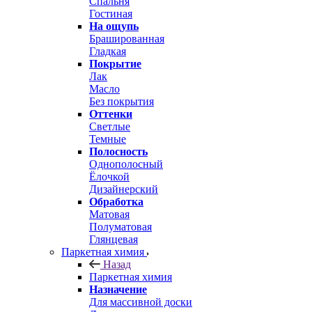
Спальня
Гостиная
На ощупь
Брашированная
Гладкая
Покрытие
Лак
Масло
Без покрытия
Оттенки
Светлые
Темные
Полосность
Однополосный
Ёлочкой
Дизайнерский
Обработка
Матовая
Полуматовая
Глянцевая
Паркетная химия
Назад
Паркетная химия
Назначение
Для массивной доски