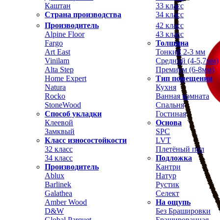
Каштан
33 класс
Страна производства
34 класс
Производитель
42 класс
Alpine Floor
43 класс
Fargo
Толщина
Art East
Тонкий 2-3 мм
Vinilam
Средний (4-5,7мм)
Alta Step
Премиум (6-8мм)
Home Expert
Тип помещения
Natura
Кухня
Rocko
Ванная комната
StoneWood
Спальня
Способ укладки
Гостиная
Клеевой
Основа
Замквый
SPC
Класс износостойкости
LVT
32 класс
Плетёный пол
34 класс
Подложка
Производитель
Кантри
Ablux
Натур
Barlinek
Рустик
Galathea
Селект
Amber Wood
На ощупь
D&W
Без Брашировки
Global Parquet
Брашированная