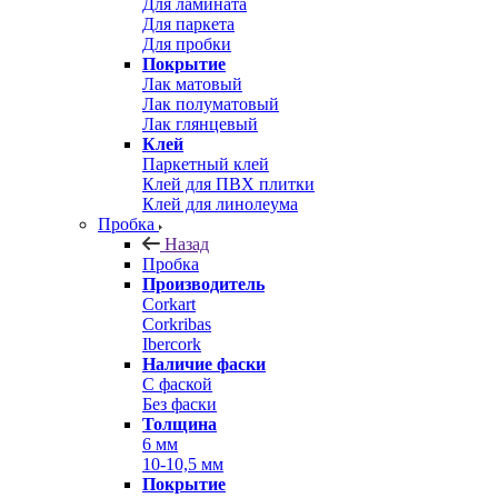
Для ламината
Для паркета
Для пробки
Покрытие
Лак матовый
Лак полуматовый
Лак глянцевый
Клей
Паркетный клей
Клей для ПВХ плитки
Клей для линолеума
Пробка
Назад
Пробка
Производитель
Corkart
Corkribas
Ibercork
Наличие фаски
С фаской
Без фаски
Толщина
6 мм
10-10,5 мм
Покрытие