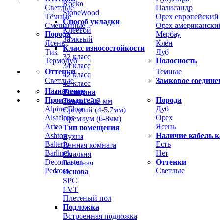
Rocko
Светлые
Палисандр
StoneWood
Тёмные
Орех европейский
Способ укладки
Смешанные
Орех американски
Клеевой
Порода
Мербау
Замквый
Ясень
Клён
Класс износостойкости
Тик
Дуб
32 класс
Термодуб
Полосность
34 класс
Оттенки
Темные
42 класс
Светлые
Замковое соедине
43 класс
Назначение
Толщина
Производитель
Порода
Тонкий 2-3 мм
Alpine Floor
Дуб
Средний (4-5,7мм)
Alsafloor
Орех
Премиум (6-8мм)
Arteo
Ясень
Тип помещения
Ashton
Наличие кабель к
Кухня
Balterio
Есть
Ванная комната
Barlinek
Нет
Спальня
Decomaster
Оттенки
Гостиная
Pedross
Светлые
Основа
SPC
LVT
Плетёный пол
Подложка
Встроенная подложка