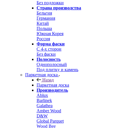
Без подложки
Страна производства
Бельгия
Германия
Китай
Польша
Южная Корея
Россия
Форма фаски
С 4-х сторон
Без фаски
Полосность
Однополосный
Под плитку и камень
Паркетная доска
Назад
Паркетная доска
Производитель
Ablux
Barlinek
Galathea
Amber Wood
D&W
Global Parquet
Wood Bee