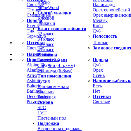
Rocko
Светлые
Палисандр
StoneWood
Тёмные
Орех европейский
Способ укладки
Смешанные
Орех американски
Клеевой
Порода
Мербау
Замквый
Ясень
Клён
Класс износостойкости
Тик
Дуб
32 класс
Термодуб
Полосность
34 класс
Оттенки
Темные
42 класс
Светлые
Замковое соедине
43 класс
Назначение
Толщина
Производитель
Порода
Тонкий 2-3 мм
Alpine Floor
Дуб
Средний (4-5,7мм)
Alsafloor
Орех
Премиум (6-8мм)
Arteo
Ясень
Тип помещения
Ashton
Наличие кабель к
Кухня
Balterio
Есть
Ванная комната
Barlinek
Нет
Спальня
Decomaster
Оттенки
Гостиная
Pedross
Светлые
Основа
SPC
LVT
Плетёный пол
Подложка
Встроенная подложка