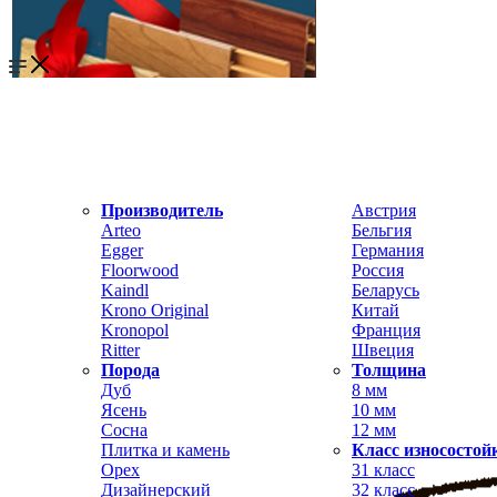
Производитель
Австрия
Arteo
Бельгия
Egger
Германия
Floorwood
Россия
Kaindl
Беларусь
Krono Original
Китай
Kronopol
Франция
Ritter
Швеция
Порода
Толщина
Дуб
8 мм
Ясень
10 мм
Сосна
12 мм
Плитка и камень
Класс износостой
Орех
31 класс
Дизайнерский
32 класс