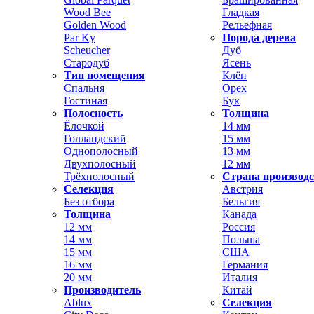
Wood Bee
Гладкая
Golden Wood
Рельефная
Par Ky
Порода дерева
Scheucher
Дуб
Стародуб
Ясень
Тип помещения
Клён
Спальня
Орех
Гостиная
Бук
Полосность
Толщина
Ёлочкой
14 мм
Голландский
15 мм
Однополосный
13 мм
Двухполосный
12 мм
Трёхполосный
Страна производ
Селекция
Австрия
Без отбора
Бельгия
Толщина
Канада
12 мм
Россия
14 мм
Польша
15 мм
США
16 мм
Германия
20 мм
Италия
Производитель
Китай
Ablux
Селекция