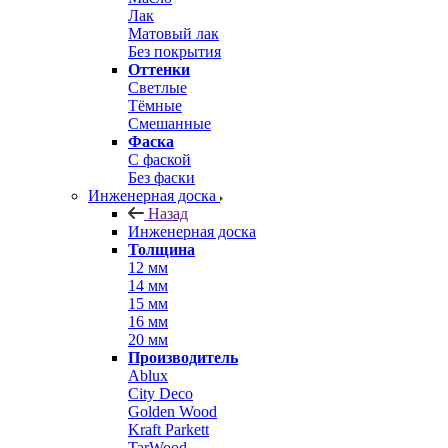
Лак
Матовый лак
Без покрытия
Оттенки
Светлые
Тёмные
Смешанные
Фаска
С фаской
Без фаски
Инженерная доска
Назад
Инженерная доска
Толщина
12 мм
14 мм
15 мм
16 мм
20 мм
Производитель
Ablux
City Deco
Golden Wood
Kraft Parkett
TarWood