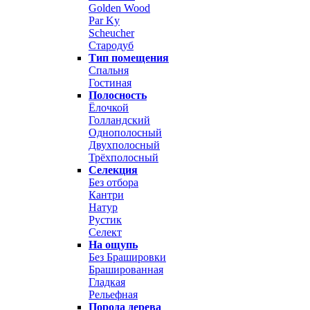
Golden Wood
Par Ky
Scheucher
Стародуб
Тип помещения
Спальня
Гостиная
Полосность
Ёлочкой
Голландский
Однополосный
Двухполосный
Трёхполосный
Селекция
Без отбора
Кантри
Натур
Рустик
Селект
На ощупь
Без Брашировки
Брашированная
Гладкая
Рельефная
Порода дерева