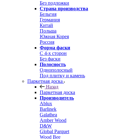
Без подложки
Страна производства
Бельгия
Германия
Китай
Польша
Южная Корея
Россия
Форма фаски
С 4-х сторон
Без фаски
Полосность
Однополосный
Под плитку и камень
Паркетная доска
Назад
Паркетная доска
Производитель
Ablux
Barlinek
Galathea
Amber Wood
D&W
Global Parquet
Wood Bee