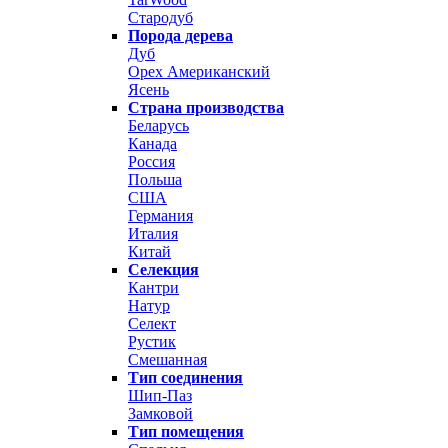
Стародуб
Порода дерева
Дуб
Орех Американский
Ясень
Страна производства
Беларусь
Канада
Россия
Польша
США
Германия
Италия
Китай
Селекция
Кантри
Натур
Селект
Рустик
Смешанная
Тип соединения
Шип-Паз
Замковой
Тип помещения