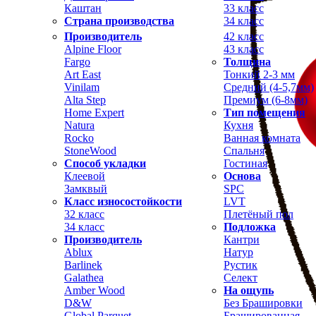
Каштан
33 класс
Страна производства
34 класс
Производитель
42 класс
Alpine Floor
43 класс
Fargo
Толщина
Art East
Тонкий 2-3 мм
Vinilam
Средний (4-5,7мм)
Alta Step
Премиум (6-8мм)
Home Expert
Тип помещения
Natura
Кухня
Rocko
Ванная комната
StoneWood
Спальня
Способ укладки
Гостиная
Клеевой
Основа
Замквый
SPC
Класс износостойкости
LVT
32 класс
Плетёный пол
34 класс
Подложка
Производитель
Кантри
Ablux
Натур
Barlinek
Рустик
Galathea
Селект
Amber Wood
На ощупь
D&W
Без Брашировки
Global Parquet
Брашированная