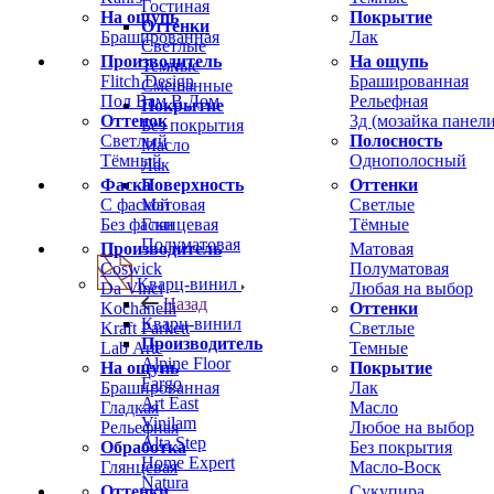
Гостиная
На ощупь
Покрытие
Оттенки
Брашированная
Лак
Светлые
Производитель
На ощупь
Темные
Flitch Design
Брашированная
Смешанные
Пол Вам В Дом
Рельефная
Покрытие
Оттенок
3д (мозайка панели
Без покрытия
Светлый
Полосность
Масло
Тёмный
Однополосный
Лак
Фаска
Оттенки
Поверхность
С фаской
Светлые
Матовая
Без фаски
Тёмные
Глянцевая
Полуматовая
Производитель
Матовая
Coswick
Полуматовая
Кварц-винил
Da Vinci
Любая на выбор
Назад
Kochanelli
Оттенки
Кварц-винил
Kraft Parkett
Светлые
Производитель
Lab Arte
Темные
Alpine Floor
На ощупь
Покрытие
Fargo
Брашированная
Лак
Art East
Гладкая
Масло
Vinilam
Рельефная
Любое на выбор
Alta Step
Обработка
Без покрытия
Home Expert
Глянцевая
Масло-Воск
Natura
Оттенки
Сукупира