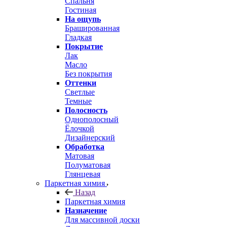
Спальня
Гостиная
На ощупь
Брашированная
Гладкая
Покрытие
Лак
Масло
Без покрытия
Оттенки
Светлые
Темные
Полосность
Однополосный
Ёлочкой
Дизайнерский
Обработка
Матовая
Полуматовая
Глянцевая
Паркетная химия
Назад
Паркетная химия
Назначение
Для массивной доски