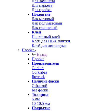
Для ламината
Для паркета
Для пробки
Покрытие
Лак матовый
Лак полуматовый
Лак глянцевый
Клей
Паркетный клей
Клей для ПВХ плитки
Клей для линолеума
Пробка
Назад
Пробка
Производитель
Corkart
Corkribas
Ibercork
Наличие фаски
С фаской
Без фаски
Толщина
6 мм
10-10,5 мм
Покрытие