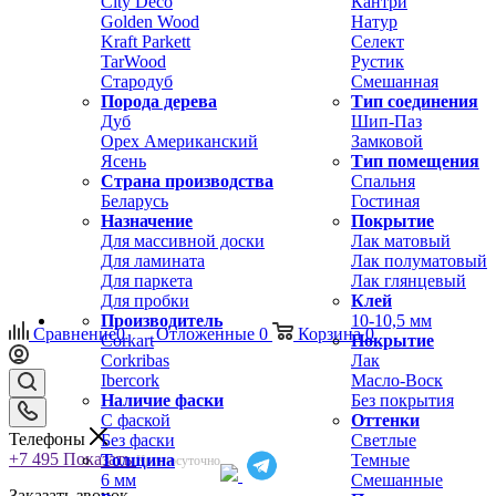
City Deco
Кантри
Golden Wood
Натур
Kraft Parkett
Селект
TarWood
Рустик
Стародуб
Смешанная
Порода дерева
Тип соединения
Дуб
Шип-Паз
Орех Американский
Замковой
Ясень
Тип помещения
Страна производства
Спальня
Беларусь
Гостиная
Назначение
Покрытие
Для массивной доски
Лак матовый
Для ламината
Лак полуматовый
Для паркета
Лак глянцевый
Для пробки
Клей
Производитель
10-10,5 мм
Сравнение
0
Отложенные
0
Корзина
0
Corkart
Покрытие
Corkribas
Лак
Ibercork
Масло-Воск
Наличие фаски
Без покрытия
С фаской
Оттенки
Телефоны
Без фаски
Светлые
+7 495
Показать
Толщина
Темные
Круглосуточно
6 мм
Смешанные
Заказать звонок