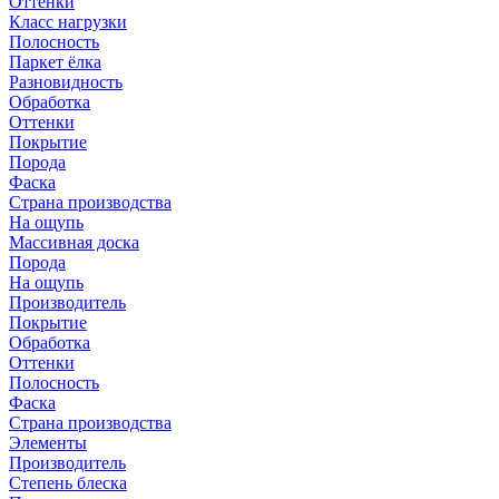
Оттенки
Класс нагрузки
Полосность
Паркет ёлка
Разновидность
Обработка
Оттенки
Покрытие
Порода
Фаска
Страна производства
На ощупь
Массивная доска
Порода
На ощупь
Производитель
Покрытие
Обработка
Оттенки
Полосность
Фаска
Страна производства
Элементы
Производитель
Степень блеска