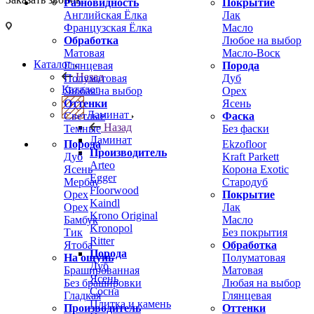
Разновидность
Покрытие
Английская Ёлка
Лак
Французская Ёлка
Масло
Обработка
Любое на выбор
Матовая
Масло-Воск
Каталог
Глянцевая
Порода
Назад
Полуматовая
Дуб
Каталог
Любая на выбор
Орех
Оттенки
Ясень
Ламинат
Светлые
Фаска
Назад
Темные
Без фаски
Ламинат
Порода
Ekzofloor
Производитель
Дуб
Kraft Parkett
Arteo
Ясень
Корона Exotic
Egger
Мербау
Стародуб
Floorwood
Орех
Покрытие
Kaindl
Орех
Лак
Krono Original
Бамбук
Масло
Kronopol
Тик
Без покрытия
Ritter
Ятоба
Обработка
Порода
На ощупь
Полуматовая
Дуб
Брашированная
Матовая
Ясень
Без брашировки
Любая на выбор
Сосна
Гладкая
Глянцевая
Плитка и камень
Производитель
Оттенки