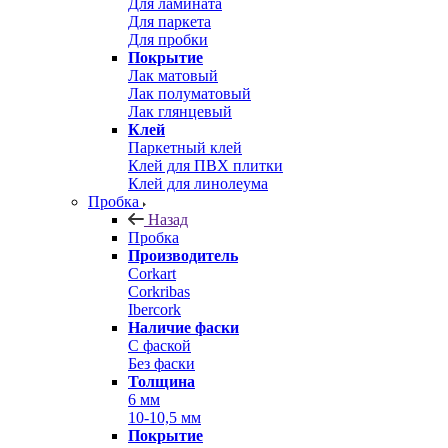
Для ламината
Для паркета
Для пробки
Покрытие
Лак матовый
Лак полуматовый
Лак глянцевый
Клей
Паркетный клей
Клей для ПВХ плитки
Клей для линолеума
Пробка
Назад
Пробка
Производитель
Corkart
Corkribas
Ibercork
Наличие фаски
С фаской
Без фаски
Толщина
6 мм
10-10,5 мм
Покрытие