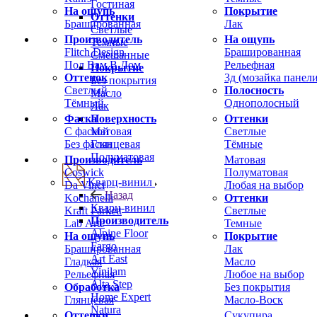
Гостиная
На ощупь
Покрытие
Оттенки
Брашированная
Лак
Светлые
Производитель
На ощупь
Темные
Flitch Design
Брашированная
Смешанные
Пол Вам В Дом
Рельефная
Покрытие
Оттенок
3д (мозайка панели
Без покрытия
Светлый
Полосность
Масло
Тёмный
Однополосный
Лак
Фаска
Оттенки
Поверхность
С фаской
Светлые
Матовая
Без фаски
Тёмные
Глянцевая
Полуматовая
Производитель
Матовая
Coswick
Полуматовая
Кварц-винил
Da Vinci
Любая на выбор
Назад
Kochanelli
Оттенки
Кварц-винил
Kraft Parkett
Светлые
Производитель
Lab Arte
Темные
Alpine Floor
На ощупь
Покрытие
Fargo
Брашированная
Лак
Art East
Гладкая
Масло
Vinilam
Рельефная
Любое на выбор
Alta Step
Обработка
Без покрытия
Home Expert
Глянцевая
Масло-Воск
Natura
Оттенки
Сукупира