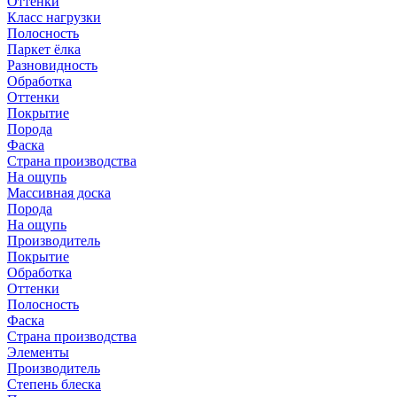
Оттенки
Класс нагрузки
Полосность
Паркет ёлка
Разновидность
Обработка
Оттенки
Покрытие
Порода
Фаска
Страна производства
На ощупь
Массивная доска
Порода
На ощупь
Производитель
Покрытие
Обработка
Оттенки
Полосность
Фаска
Страна производства
Элементы
Производитель
Степень блеска