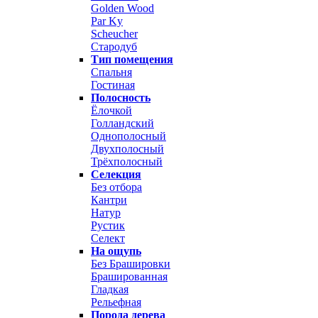
Golden Wood
Par Ky
Scheucher
Стародуб
Тип помещения
Спальня
Гостиная
Полосность
Ёлочкой
Голландский
Однополосный
Двухполосный
Трёхполосный
Селекция
Без отбора
Кантри
Натур
Рустик
Селект
На ощупь
Без Брашировки
Брашированная
Гладкая
Рельефная
Порода дерева