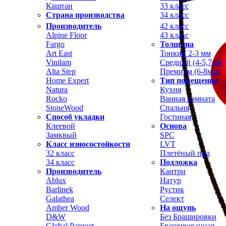
Каштан
33 класс
Страна производства
34 класс
Производитель
42 класс
Alpine Floor
43 класс
Fargo
Толщина
Art East
Тонкий 2-3 мм
Vinilam
Средний (4-5,7мм)
Alta Step
Премиум (6-8мм)
Home Expert
Тип помещения
Natura
Кухня
Rocko
Ванная комната
StoneWood
Спальня
Способ укладки
Гостиная
Клеевой
Основа
Замквый
SPC
Класс износостойкости
LVT
32 класс
Плетёный пол
34 класс
Подложка
Производитель
Кантри
Ablux
Натур
Barlinek
Рустик
Galathea
Селект
Amber Wood
На ощупь
D&W
Без Брашировки
Global Parquet
Брашированная