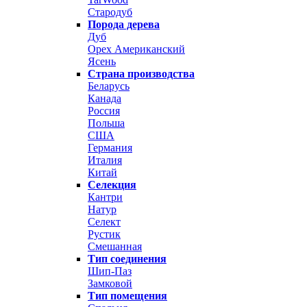
Стародуб
Порода дерева
Дуб
Орех Американский
Ясень
Страна производства
Беларусь
Канада
Россия
Польша
США
Германия
Италия
Китай
Селекция
Кантри
Натур
Селект
Рустик
Смешанная
Тип соединения
Шип-Паз
Замковой
Тип помещения