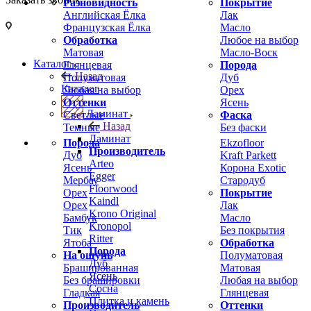
Разновидность
Покрытие
Английская Ёлка
Лак
Французская Ёлка
Масло
Обработка
Любое на выбор
Матовая
Масло-Воск
Каталог
Глянцевая
Порода
Назад
Полуматовая
Дуб
Каталог
Любая на выбор
Орех
Оттенки
Ясень
Ламинат
Светлые
Фаска
Назад
Темные
Без фаски
Ламинат
Порода
Ekzofloor
Производитель
Дуб
Kraft Parkett
Arteo
Ясень
Корона Exotic
Egger
Мербау
Стародуб
Floorwood
Орех
Покрытие
Kaindl
Орех
Лак
Krono Original
Бамбук
Масло
Kronopol
Тик
Без покрытия
Ritter
Ятоба
Обработка
Порода
На ощупь
Полуматовая
Дуб
Брашированная
Матовая
Ясень
Без брашировки
Любая на выбор
Сосна
Гладкая
Глянцевая
Плитка и камень
Производитель
Оттенки