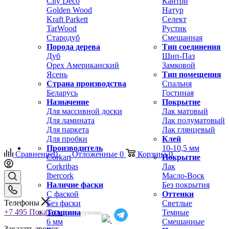
City Deco
Кантри
Golden Wood
Натур
Kraft Parkett
Селект
TarWood
Рустик
Стародуб
Смешанная
Порода дерева
Тип соединения
Дуб
Шип-Паз
Орех Американский
Замковой
Ясень
Тип помещения
Страна производства
Спальня
Беларусь
Гостиная
Назначение
Покрытие
Для массивной доски
Лак матовый
Для ламината
Лак полуматовый
Для паркета
Лак глянцевый
Для пробки
Клей
Производитель
10-10,5 мм
Сравнение
0
Отложенные
0
Корзина
0
Corkart
Покрытие
Corkribas
Лак
Ibercork
Масло-Воск
Наличие фаски
Без покрытия
С фаской
Оттенки
Телефоны
Без фаски
Светлые
+7 495
Показать
Толщина
Темные
Круглосуточно
6 мм
Смешанные
Заказать звонок