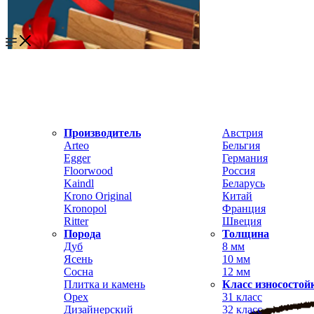
Производитель
Австрия
Arteo
Бельгия
Egger
Германия
Floorwood
Россия
Kaindl
Беларусь
Krono Original
Китай
Kronopol
Франция
Ritter
Швеция
Порода
Толщина
Дуб
8 мм
Ясень
10 мм
Сосна
12 мм
Плитка и камень
Класс износостой
Орех
31 класс
Дизайнерский
32 класс