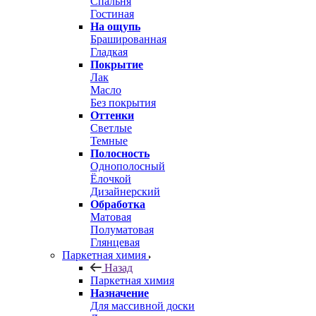
Спальня
Гостиная
На ощупь
Брашированная
Гладкая
Покрытие
Лак
Масло
Без покрытия
Оттенки
Светлые
Темные
Полосность
Однополосный
Ёлочкой
Дизайнерский
Обработка
Матовая
Полуматовая
Глянцевая
Паркетная химия
Назад
Паркетная химия
Назначение
Для массивной доски