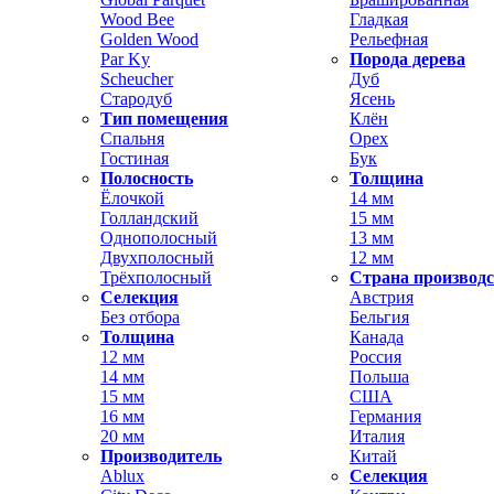
Wood Bee
Гладкая
Golden Wood
Рельефная
Par Ky
Порода дерева
Scheucher
Дуб
Стародуб
Ясень
Тип помещения
Клён
Спальня
Орех
Гостиная
Бук
Полосность
Толщина
Ёлочкой
14 мм
Голландский
15 мм
Однополосный
13 мм
Двухполосный
12 мм
Трёхполосный
Страна производ
Селекция
Австрия
Без отбора
Бельгия
Толщина
Канада
12 мм
Россия
14 мм
Польша
15 мм
США
16 мм
Германия
20 мм
Италия
Производитель
Китай
Ablux
Селекция