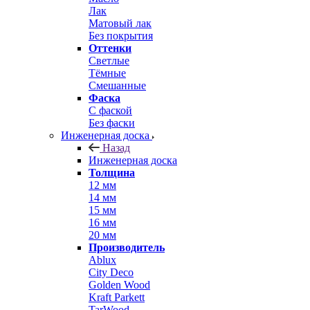
Лак
Матовый лак
Без покрытия
Оттенки
Светлые
Тёмные
Смешанные
Фаска
С фаской
Без фаски
Инженерная доска
Назад
Инженерная доска
Толщина
12 мм
14 мм
15 мм
16 мм
20 мм
Производитель
Ablux
City Deco
Golden Wood
Kraft Parkett
TarWood