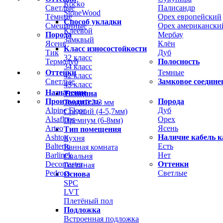
Rocko
Светлые
Палисандр
StoneWood
Тёмные
Орех европейский
Способ укладки
Смешанные
Орех американски
Клеевой
Порода
Мербау
Замквый
Ясень
Клён
Класс износостойкости
Тик
Дуб
32 класс
Термодуб
Полосность
34 класс
Оттенки
Темные
42 класс
Светлые
Замковое соедине
43 класс
Назначение
Толщина
Производитель
Порода
Тонкий 2-3 мм
Alpine Floor
Дуб
Средний (4-5,7мм)
Alsafloor
Орех
Премиум (6-8мм)
Arteo
Ясень
Тип помещения
Ashton
Наличие кабель к
Кухня
Balterio
Есть
Ванная комната
Barlinek
Нет
Спальня
Decomaster
Оттенки
Гостиная
Pedross
Светлые
Основа
SPC
LVT
Плетёный пол
Подложка
Встроенная подложка