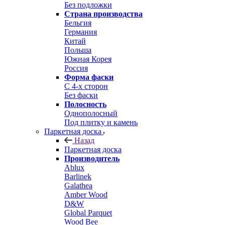
Без подложки
Страна производства
Бельгия
Германия
Китай
Польша
Южная Корея
Россия
Форма фаски
С 4-х сторон
Без фаски
Полосность
Однополосный
Под плитку и камень
Паркетная доска
Назад
Паркетная доска
Производитель
Ablux
Barlinek
Galathea
Amber Wood
D&W
Global Parquet
Wood Bee