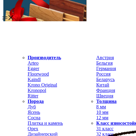
Производитель
Австрия
Arteo
Бельгия
Egger
Германия
Floorwood
Россия
Kaindl
Беларусь
Krono Original
Китай
Kronopol
Франция
Ritter
Швеция
Порода
Толщина
Дуб
8 мм
Ясень
10 мм
Сосна
12 мм
Плитка и камень
Класс износостой
Орех
31 класс
Дизайнерский
32 класс