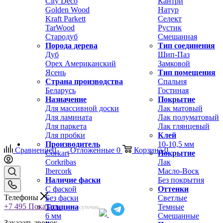
City Deco
Кантри
Golden Wood
Натур
Kraft Parkett
Селект
TarWood
Рустик
Стародуб
Смешанная
Порода дерева
Тип соединения
Дуб
Шип-Паз
Орех Американский
Замковой
Ясень
Тип помещения
Страна производства
Спальня
Беларусь
Гостиная
Назначение
Покрытие
Для массивной доски
Лак матовый
Для ламината
Лак полуматовый
Для паркета
Лак глянцевый
Для пробки
Клей
Производитель
10-10,5 мм
Сравнение
0
Отложенные
0
Корзина
0
Corkart
Покрытие
Corkribas
Лак
Ibercork
Масло-Воск
Наличие фаски
Без покрытия
С фаской
Оттенки
Телефоны
Без фаски
Светлые
+7 495
Показать
Толщина
Темные
Круглосуточно
6 мм
Смешанные
Заказать звонок