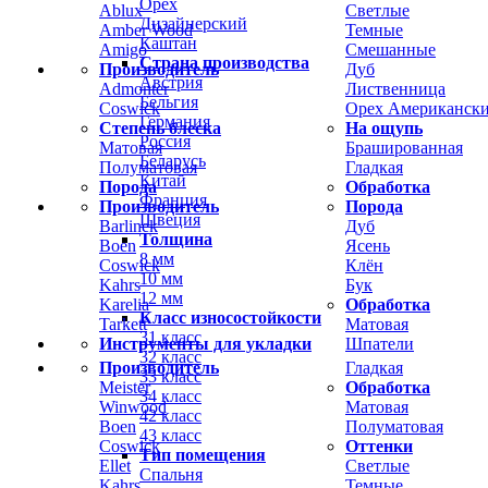
Орех
Ablux
Светлые
Дизайнерский
Amber Wood
Темные
Каштан
Amigo
Смешанные
Страна производства
Производитель
Дуб
Австрия
Admonter
Лиственница
Бельгия
Coswick
Орех Американск
Германия
Степень блеска
На ощупь
Россия
Матовая
Брашированная
Беларусь
Полуматовая
Гладкая
Китай
Порода
Обработка
Франция
Производитель
Порода
Швеция
Barlinek
Дуб
Толщина
Boen
Ясень
8 мм
Coswick
Клён
10 мм
Kahrs
Бук
12 мм
Karelia
Обработка
Класс износостойкости
Tarkett
Матовая
31 класс
Инструменты для укладки
Шпатели
32 класс
Производитель
Гладкая
33 класс
Meister
Обработка
34 класс
Winwood
Матовая
42 класс
Boen
Полуматовая
43 класс
Coswick
Оттенки
Тип помещения
Ellet
Светлые
Спальня
Kahrs
Темные