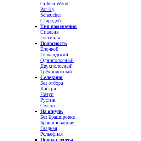
Golden Wood
Par Ky
Scheucher
Стародуб
Тип помещения
Спальня
Гостиная
Полосность
Ёлочкой
Голландский
Однополосный
Двухполосный
Трёхполосный
Селекция
Без отбора
Кантри
Натур
Рустик
Селект
На ощупь
Без Брашировки
Брашированная
Гладкая
Рельефная
Порода дерева