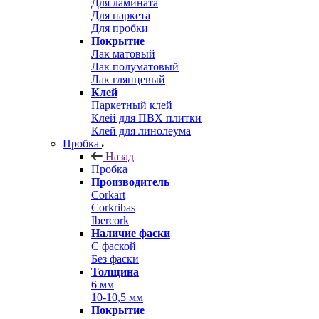
Для ламината
Для паркета
Для пробки
Покрытие
Лак матовый
Лак полуматовый
Лак глянцевый
Клей
Паркетный клей
Клей для ПВХ плитки
Клей для линолеума
Пробка
Назад
Пробка
Производитель
Corkart
Corkribas
Ibercork
Наличие фаски
С фаской
Без фаски
Толщина
6 мм
10-10,5 мм
Покрытие