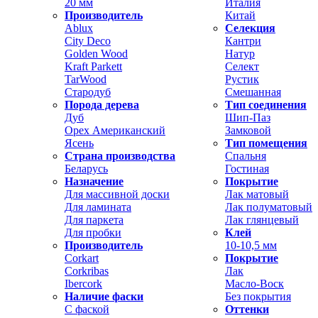
20 мм
Италия
Производитель
Китай
Ablux
Селекция
City Deco
Кантри
Golden Wood
Натур
Kraft Parkett
Селект
TarWood
Рустик
Стародуб
Смешанная
Порода дерева
Тип соединения
Дуб
Шип-Паз
Орех Американский
Замковой
Ясень
Тип помещения
Страна производства
Спальня
Беларусь
Гостиная
Назначение
Покрытие
Для массивной доски
Лак матовый
Для ламината
Лак полуматовый
Для паркета
Лак глянцевый
Для пробки
Клей
Производитель
10-10,5 мм
Corkart
Покрытие
Corkribas
Лак
Ibercork
Масло-Воск
Наличие фаски
Без покрытия
С фаской
Оттенки