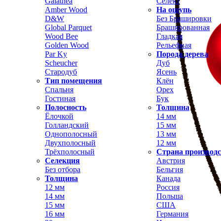
Galathea
Селект
Amber Wood
На ощупь
D&W
Без Брашировки
Global Parquet
Брашированная
Wood Bee
Гладкая
Golden Wood
Рельефная
Par Ky
Порода дерева
Scheucher
Дуб
Стародуб
Ясень
Тип помещения
Клён
Спальня
Орех
Гостиная
Бук
Полосность
Толщина
Ёлочкой
14 мм
Голландский
15 мм
Однополосный
13 мм
Двухполосный
12 мм
Трёхполосный
Страна производ
Селекция
Австрия
Без отбора
Бельгия
Толщина
Канада
12 мм
Россия
14 мм
Польша
15 мм
США
16 мм
Германия