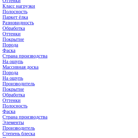
Оттенки
Класс нагрузки
Полосность
Паркет ёлка
Разновидность
Обработка
Оттенки
Покрытие
Порода
Фаска
Страна производства
На ощупь
Массивная доска
Порода
На ощупь
Производитель
Покрытие
Обработка
Оттенки
Полосность
Фаска
Страна производства
Элементы
Производитель
Степень блеска