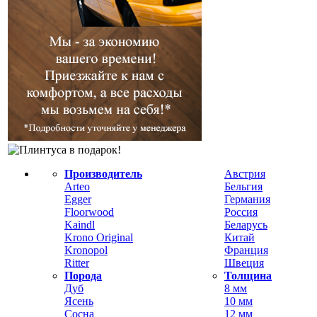
Производитель
Австрия
Arteo
Бельгия
Egger
Германия
Floorwood
Россия
Kaindl
Беларусь
Krono Original
Китай
Kronopol
Франция
Ritter
Швеция
Порода
Толщина
Дуб
8 мм
Ясень
10 мм
Сосна
12 мм