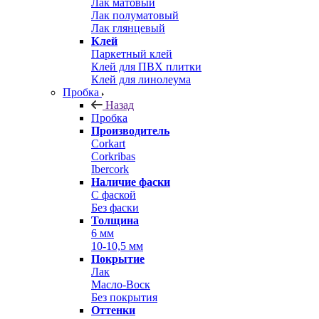
Лак матовый
Лак полуматовый
Лак глянцевый
Клей
Паркетный клей
Клей для ПВХ плитки
Клей для линолеума
Пробка
Назад
Пробка
Производитель
Corkart
Corkribas
Ibercork
Наличие фаски
С фаской
Без фаски
Толщина
6 мм
10-10,5 мм
Покрытие
Лак
Масло-Воск
Без покрытия
Оттенки