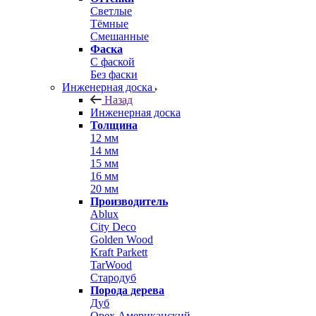
Светлые
Тёмные
Смешанные
Фаска
С фаской
Без фаски
Инженерная доска
Назад
Инженерная доска
Толщина
12 мм
14 мм
15 мм
16 мм
20 мм
Производитель
Ablux
City Deco
Golden Wood
Kraft Parkett
TarWood
Стародуб
Порода дерева
Дуб
Орех Американский