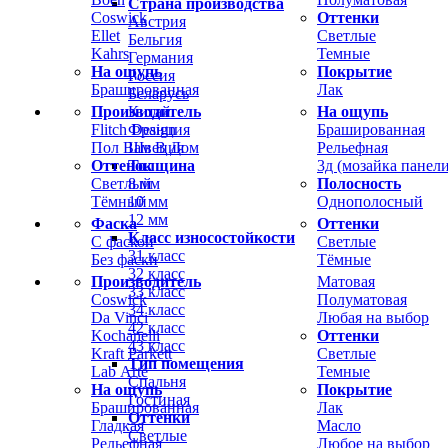
Страна производства
Coswick
Оттенки
Австрия
Ellet
Светлые
Бельгия
Kahrs
Темные
Германия
На ощупь
Покрытие
Россия
Брашированная
Лак
Беларусь
Производитель
На ощупь
Китай
Flitch Design
Брашированная
Франция
Пол Вам В Дом
Рельефная
Швеция
Оттенок
3д (мозайка панели
Толщина
Светлый
Полосность
8 мм
Тёмный
Однополосный
10 мм
12 мм
Фаска
Оттенки
Класс износостойкости
С фаской
Светлые
31 класс
Без фаски
Тёмные
32 класс
Производитель
Матовая
33 класс
Coswick
Полуматовая
34 класс
Da Vinci
Любая на выбор
42 класс
Kochanelli
Оттенки
43 класс
Kraft Parkett
Светлые
Тип помещения
Lab Arte
Темные
Спальня
На ощупь
Покрытие
Гостиная
Брашированная
Лак
Оттенки
Гладкая
Масло
Светлые
Рельефная
Любое на выбор