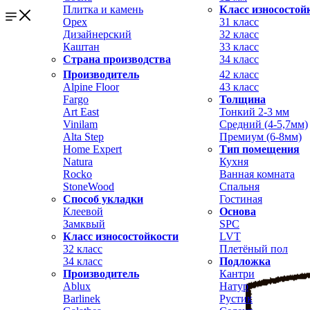
Плитка и камень
Класс износостой
Орех
31 класс
Дизайнерский
32 класс
Каштан
33 класс
Страна производства
34 класс
Производитель
42 класс
Alpine Floor
43 класс
Fargo
Толщина
Art East
Тонкий 2-3 мм
Vinilam
Средний (4-5,7мм)
Alta Step
Премиум (6-8мм)
Home Expert
Тип помещения
Natura
Кухня
Rocko
Ванная комната
StoneWood
Спальня
Способ укладки
Гостиная
Клеевой
Основа
Замквый
SPC
Класс износостойкости
LVT
32 класс
Плетёный пол
34 класс
Подложка
Производитель
Кантри
Ablux
Натур
Barlinek
Рустик