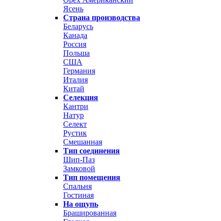
Ясень
Страна производства
Беларусь
Канада
Россия
Польша
США
Германия
Италия
Китай
Селекция
Кантри
Натур
Селект
Рустик
Смешанная
Тип соединения
Шип-Паз
Замковой
Тип помещения
Спальня
Гостиная
На ощупь
Брашированная