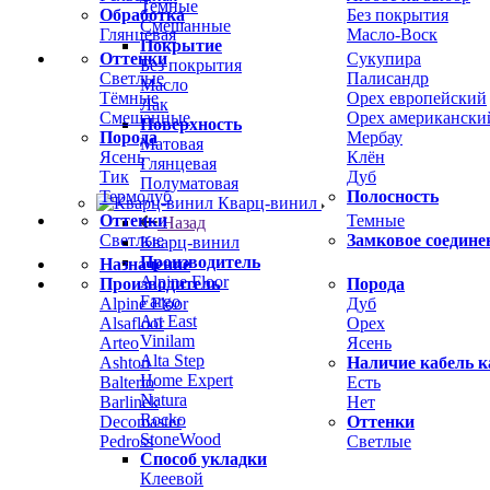
Темные
Обработка
Без покрытия
Смешанные
Глянцевая
Масло-Воск
Покрытие
Оттенки
Сукупира
Без покрытия
Светлые
Палисандр
Масло
Тёмные
Орех европейский
Лак
Смешанные
Орех американски
Поверхность
Порода
Мербау
Матовая
Ясень
Клён
Глянцевая
Тик
Дуб
Полуматовая
Термодуб
Полосность
Кварц-винил
Оттенки
Темные
Назад
Светлые
Замковое соедине
Кварц-винил
Производитель
Назначение
Alpine Floor
Производитель
Порода
Fargo
Alpine Floor
Дуб
Art East
Alsafloor
Орех
Vinilam
Arteo
Ясень
Alta Step
Ashton
Наличие кабель к
Home Expert
Balterio
Есть
Natura
Barlinek
Нет
Rocko
Decomaster
Оттенки
StoneWood
Pedross
Светлые
Способ укладки
Клеевой