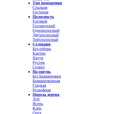
Тип помещения
Спальня
Гостиная
Полосность
Ёлочкой
Голландский
Однополосный
Двухполосный
Трёхполосный
Селекция
Без отбора
Кантри
Натур
Рустик
Селект
На ощупь
Без Брашировки
Брашированная
Гладкая
Рельефная
Порода дерева
Дуб
Ясень
Клён
Орех