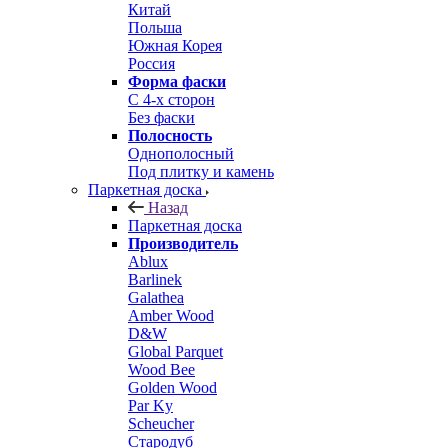
Китай
Польша
Южная Корея
Россия
Форма фаски
С 4-х сторон
Без фаски
Полосность
Однополосный
Под плитку и камень
Паркетная доска
Назад
Паркетная доска
Производитель
Ablux
Barlinek
Galathea
Amber Wood
D&W
Global Parquet
Wood Bee
Golden Wood
Par Ky
Scheucher
Стародуб