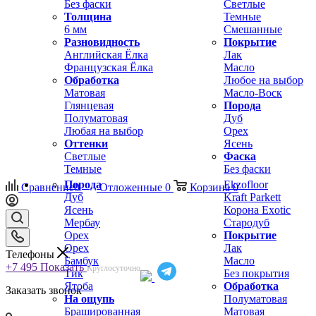
Без фаски
Светлые
Толщина
Темные
6 мм
Смешанные
Разновидность
Покрытие
Английская Ёлка
Лак
Французская Ёлка
Масло
Обработка
Любое на выбор
Матовая
Масло-Воск
Глянцевая
Порода
Полуматовая
Дуб
Любая на выбор
Орех
Оттенки
Ясень
Светлые
Фаска
Темные
Без фаски
Порода
Ekzofloor
Сравнение
0
Отложенные
0
Корзина
0
Дуб
Kraft Parkett
Ясень
Корона Exotic
Мербау
Стародуб
Орех
Покрытие
Орех
Лак
Телефоны
Бамбук
Масло
+7 495
Показать
Круглосуточно
Тик
Без покрытия
Ятоба
Обработка
Заказать звонок
На ощупь
Полуматовая
Брашированная
Матовая