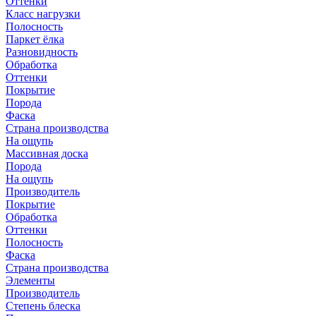
Оттенки
Класс нагрузки
Полосность
Паркет ёлка
Разновидность
Обработка
Оттенки
Покрытие
Порода
Фаска
Страна производства
На ощупь
Массивная доска
Порода
На ощупь
Производитель
Покрытие
Обработка
Оттенки
Полосность
Фаска
Страна производства
Элементы
Производитель
Степень блеска