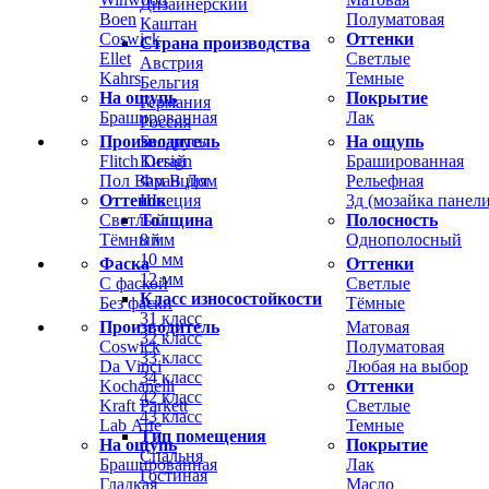
Дизайнерский
Boen
Полуматовая
Каштан
Coswick
Оттенки
Страна производства
Ellet
Светлые
Австрия
Kahrs
Темные
Бельгия
На ощупь
Покрытие
Германия
Брашированная
Лак
Россия
Производитель
На ощупь
Беларусь
Flitch Design
Брашированная
Китай
Пол Вам В Дом
Рельефная
Франция
Оттенок
3д (мозайка панели
Швеция
Светлый
Полосность
Толщина
Тёмный
Однополосный
8 мм
10 мм
Фаска
Оттенки
12 мм
С фаской
Светлые
Класс износостойкости
Без фаски
Тёмные
31 класс
Производитель
Матовая
32 класс
Coswick
Полуматовая
33 класс
Da Vinci
Любая на выбор
34 класс
Kochanelli
Оттенки
42 класс
Kraft Parkett
Светлые
43 класс
Lab Arte
Темные
Тип помещения
На ощупь
Покрытие
Спальня
Брашированная
Лак
Гостиная
Гладкая
Масло