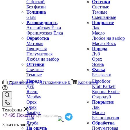
С фаской
Оттенки
Без фаски
Светлые
Толщина
Темные
6 мм
Смешанные
Разновидность
Покрытие
Английская Ёлка
Лак
Французская Ёлка
Масло
Обработка
Любое на выбор
Матовая
Масло-Воск
Глянцевая
Порода
Полуматовая
Дуб
Любая на выбор
Орех
Оттенки
Ясень
Светлые
Фаска
Темные
Без фаски
Порода
Ekzofloor
Сравнение
0
Отложенные
0
Корзина
0
Дуб
Kraft Parkett
Ясень
Корона Exotic
Мербау
Стародуб
Орех
Покрытие
Орех
Лак
Телефоны
Бамбук
Масло
+7 495
Показать
Круглосуточно
Тик
Без покрытия
Ятоба
Обработка
Заказать звонок
На ощупь
Полуматовая