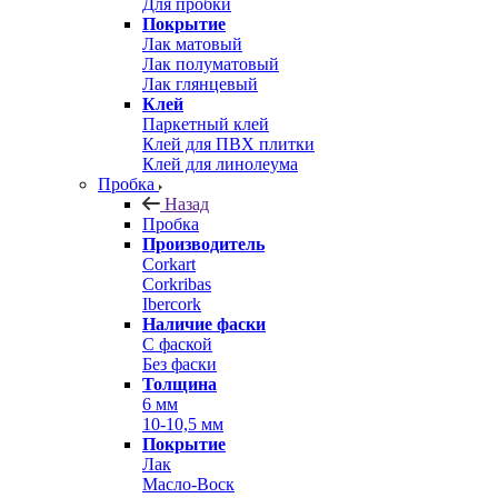
Для пробки
Покрытие
Лак матовый
Лак полуматовый
Лак глянцевый
Клей
Паркетный клей
Клей для ПВХ плитки
Клей для линолеума
Пробка
Назад
Пробка
Производитель
Corkart
Corkribas
Ibercork
Наличие фаски
С фаской
Без фаски
Толщина
6 мм
10-10,5 мм
Покрытие
Лак
Масло-Воск