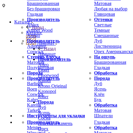
Брашированная
Матовая
Без брашировки
Любая на выбор
Гладкая
Глянцевая
Производитель
Оттенки
Каталог
Ablux
Светлые
Назад
Amber Wood
Темные
Каталог
Amigo
Смешанные
Производитель
Дуб
Ламинат
Admonter
Лиственница
Назад
Coswick
Орех Американск
Ламинат
Степень блеска
На ощупь
Производитель
Матовая
Брашированная
Arteo
Полуматовая
Гладкая
Egger
Порода
Обработка
Floorwood
Производитель
Порода
Kaindl
Barlinek
Дуб
Krono Original
Boen
Ясень
Kronopol
Coswick
Клён
Ritter
Kahrs
Бук
Порода
Karelia
Обработка
Дуб
Tarkett
Матовая
Ясень
Инструменты для укладки
Шпатели
Сосна
Производитель
Гладкая
Плитка и камень
Meister
Обработка
Орех
Winwood
Матовая