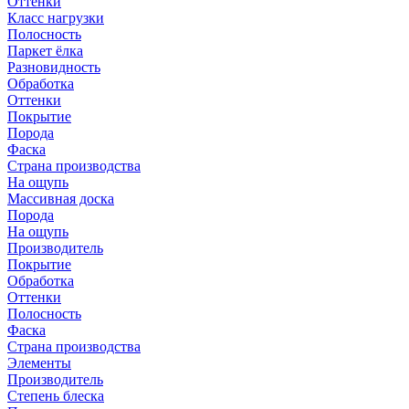
Оттенки
Класс нагрузки
Полосность
Паркет ёлка
Разновидность
Обработка
Оттенки
Покрытие
Порода
Фаска
Страна производства
На ощупь
Массивная доска
Порода
На ощупь
Производитель
Покрытие
Обработка
Оттенки
Полосность
Фаска
Страна производства
Элементы
Производитель
Степень блеска