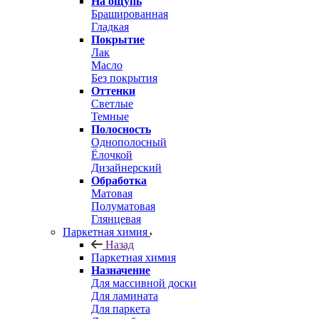
На ощупь
Брашированная
Гладкая
Покрытие
Лак
Масло
Без покрытия
Оттенки
Светлые
Темные
Полосность
Однополосный
Ёлочкой
Дизайнерский
Обработка
Матовая
Полуматовая
Глянцевая
Паркетная химия
Назад
Паркетная химия
Назначение
Для массивной доски
Для ламината
Для паркета