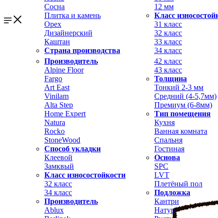
Сосна
12 мм
Плитка и камень
Класс износостой
Орех
31 класс
Дизайнерский
32 класс
Каштан
33 класс
Страна производства
34 класс
Производитель
42 класс
Alpine Floor
43 класс
Fargo
Толщина
Art East
Тонкий 2-3 мм
Vinilam
Средний (4-5,7мм)
Alta Step
Премиум (6-8мм)
Home Expert
Тип помещения
Natura
Кухня
Rocko
Ванная комната
StoneWood
Спальня
Способ укладки
Гостиная
Клеевой
Основа
Замквый
SPC
Класс износостойкости
LVT
32 класс
Плетёный пол
34 класс
Подложка
Производитель
Кантри
Ablux
Натур