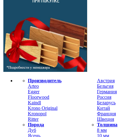
Производитель
Австрия
Arteo
Бельгия
Egger
Германия
Floorwood
Россия
Kaindl
Беларусь
Krono Original
Китай
Kronopol
Франция
Ritter
Швеция
Порода
Толщина
Дуб
8 мм
Ясень
10 мм