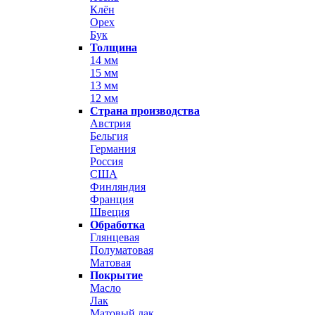
Клён
Орех
Бук
Толщина
14 мм
15 мм
13 мм
12 мм
Страна производства
Австрия
Бельгия
Германия
Россия
США
Финляндия
Франция
Швеция
Обработка
Глянцевая
Полуматовая
Матовая
Покрытие
Масло
Лак
Матовый лак