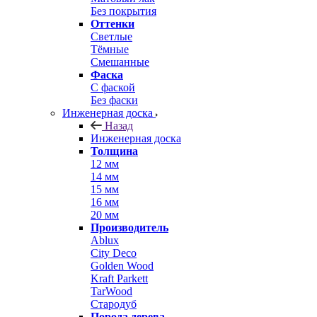
Без покрытия
Оттенки
Светлые
Тёмные
Смешанные
Фаска
С фаской
Без фаски
Инженерная доска
Назад
Инженерная доска
Толщина
12 мм
14 мм
15 мм
16 мм
20 мм
Производитель
Ablux
City Deco
Golden Wood
Kraft Parkett
TarWood
Стародуб
Порода дерева