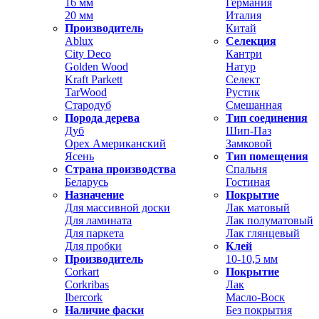
16 мм
Германия
20 мм
Италия
Производитель
Китай
Ablux
Селекция
City Deco
Кантри
Golden Wood
Натур
Kraft Parkett
Селект
TarWood
Рустик
Стародуб
Смешанная
Порода дерева
Тип соединения
Дуб
Шип-Паз
Орех Американский
Замковой
Ясень
Тип помещения
Страна производства
Спальня
Беларусь
Гостиная
Назначение
Покрытие
Для массивной доски
Лак матовый
Для ламината
Лак полуматовый
Для паркета
Лак глянцевый
Для пробки
Клей
Производитель
10-10,5 мм
Corkart
Покрытие
Corkribas
Лак
Ibercork
Масло-Воск
Наличие фаски
Без покрытия