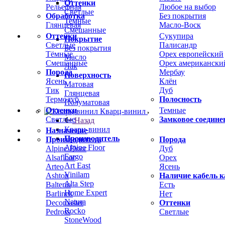
Оттенки
Рельефная
Любое на выбор
Светлые
Обработка
Без покрытия
Темные
Глянцевая
Масло-Воск
Смешанные
Оттенки
Сукупира
Покрытие
Светлые
Палисандр
Без покрытия
Тёмные
Орех европейский
Масло
Смешанные
Орех американски
Лак
Порода
Мербау
Поверхность
Ясень
Клён
Матовая
Тик
Дуб
Глянцевая
Термодуб
Полосность
Полуматовая
Оттенки
Темные
Кварц-винил
Светлые
Замковое соедине
Назад
Кварц-винил
Назначение
Производитель
Производитель
Порода
Alpine Floor
Alpine Floor
Дуб
Fargo
Alsafloor
Орех
Art East
Arteo
Ясень
Vinilam
Ashton
Наличие кабель к
Alta Step
Balterio
Есть
Home Expert
Barlinek
Нет
Natura
Decomaster
Оттенки
Rocko
Pedross
Светлые
StoneWood