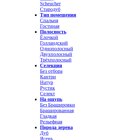
Scheucher
Стародуб
Тип помещения
Спальня
Гостиная
Полосность
Ёлочкой
Голландский
Однополосный
Двухполосный
Трёхполосный
Селекция
Без отбора
Кантри
Натур
Рустик
Селект
На ощупь
Без Брашировки
Брашированная
Гладкая
Рельефная
Порода дерева
Дуб
Ясень