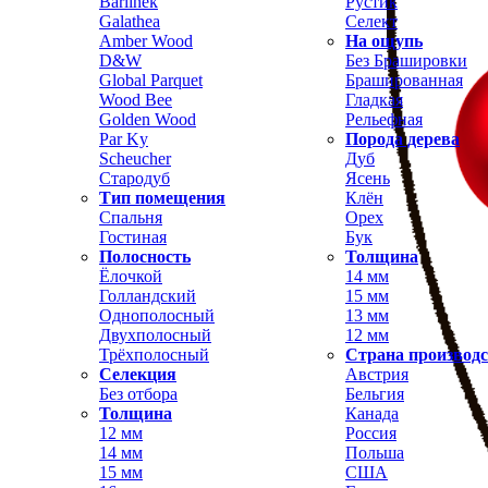
Barlinek
Рустик
Galathea
Селект
Amber Wood
На ощупь
D&W
Без Брашировки
Global Parquet
Брашированная
Wood Bee
Гладкая
Golden Wood
Рельефная
Par Ky
Порода дерева
Scheucher
Дуб
Стародуб
Ясень
Тип помещения
Клён
Спальня
Орех
Гостиная
Бук
Полосность
Толщина
Ёлочкой
14 мм
Голландский
15 мм
Однополосный
13 мм
Двухполосный
12 мм
Трёхполосный
Страна производ
Селекция
Австрия
Без отбора
Бельгия
Толщина
Канада
12 мм
Россия
14 мм
Польша
15 мм
США