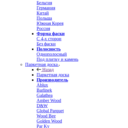
Бельгия
Германия
Китай
Польша
Южная Корея
Россия
Форма фаски
С 4-х сторон
Без фаски
Полосность
Однополосный
Под плитку и камень
Паркетная доска
Назад
Паркетная доска
Производитель
Ablux
Barlinek
Galathea
Amber Wood
D&W
Global Parquet
Wood Bee
Golden Wood
Par Ky