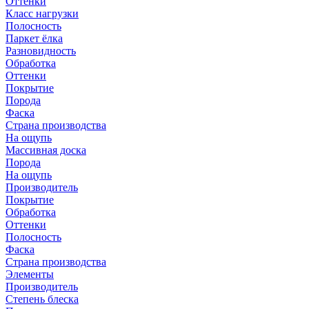
Оттенки
Класс нагрузки
Полосность
Паркет ёлка
Разновидность
Обработка
Оттенки
Покрытие
Порода
Фаска
Страна производства
На ощупь
Массивная доска
Порода
На ощупь
Производитель
Покрытие
Обработка
Оттенки
Полосность
Фаска
Страна производства
Элементы
Производитель
Степень блеска