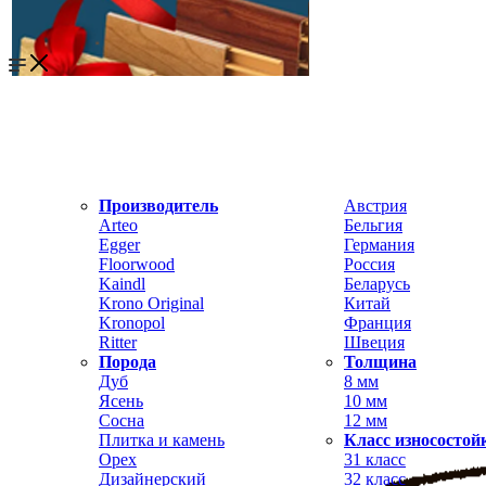
Производитель
Австрия
Arteo
Бельгия
Egger
Германия
Floorwood
Россия
Kaindl
Беларусь
Krono Original
Китай
Kronopol
Франция
Ritter
Швеция
Порода
Толщина
Дуб
8 мм
Ясень
10 мм
Сосна
12 мм
Плитка и камень
Класс износостой
Орех
31 класс
Дизайнерский
32 класс