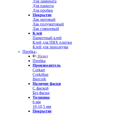
Для ламината
Для паркета
Для пробки
Покрытие
Лак матовый
Лак полуматовый
Лак глянцевый
Клей
Паркетный клей
Клей для ПВХ плитки
Клей для линолеума
Пробка
Назад
Пробка
Производитель
Corkart
Corkribas
Ibercork
Наличие фаски
С фаской
Без фаски
Толщина
6 мм
10-10,5 мм
Покрытие