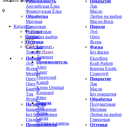
Заказать звонок
Разновидность
Покрытие
Английская Ёлка
Лак
Французская Ёлка
Масло
Обработка
Любое на выбор
Матовая
Масло-Воск
Каталог
Глянцевая
Порода
Назад
Полуматовая
Дуб
Каталог
Любая на выбор
Орех
Оттенки
Ясень
Ламинат
Светлые
Фаска
Назад
Темные
Без фаски
Ламинат
Порода
Ekzofloor
Производитель
Дуб
Kraft Parkett
Arteo
Ясень
Корона Exotic
Egger
Мербау
Стародуб
Floorwood
Орех
Покрытие
Kaindl
Орех
Лак
Krono Original
Бамбук
Масло
Kronopol
Тик
Без покрытия
Ritter
Ятоба
Обработка
Порода
На ощупь
Полуматовая
Дуб
Брашированная
Матовая
Ясень
Без брашировки
Любая на выбор
Сосна
Гладкая
Глянцевая
Плитка и камень
Производитель
Оттенки