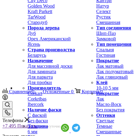
City Deco
Кантри
Golden Wood
Натур
Kraft Parkett
Селект
TarWood
Рустик
Стародуб
Смешанная
Порода дерева
Тип соединения
Дуб
Шип-Паз
Орех Американский
Замковой
Ясень
Тип помещения
Страна производства
Спальня
Беларусь
Гостиная
Назначение
Покрытие
Для массивной доски
Лак матовый
Для ламината
Лак полуматовый
Для паркета
Лак глянцевый
Для пробки
Клей
Производитель
10-10,5 мм
Сравнение
0
Отложенные
0
Корзина
0
Corkart
Покрытие
Corkribas
Лак
Ibercork
Масло-Воск
Наличие фаски
Без покрытия
С фаской
Оттенки
Телефоны
Без фаски
Светлые
+7 495
Показать
Толщина
Темные
Круглосуточно
6 мм
Смешанные