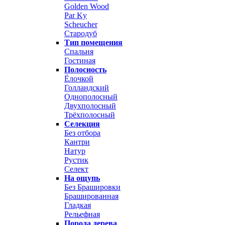
Golden Wood
Par Ky
Scheucher
Стародуб
Тип помещения
Спальня
Гостиная
Полосность
Ёлочкой
Голландский
Однополосный
Двухполосный
Трёхполосный
Селекция
Без отбора
Кантри
Натур
Рустик
Селект
На ощупь
Без Брашировки
Брашированная
Гладкая
Рельефная
Порода дерева