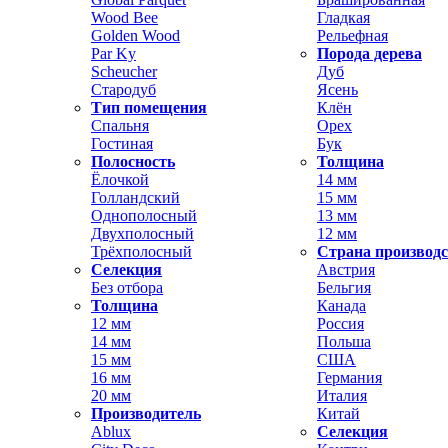
Wood Bee
Гладкая
Golden Wood
Рельефная
Par Ky
Порода дерева
Scheucher
Дуб
Стародуб
Ясень
Тип помещения
Клён
Спальня
Орех
Гостиная
Бук
Полосность
Толщина
Ёлочкой
14 мм
Голландский
15 мм
Однополосный
13 мм
Двухполосный
12 мм
Трёхполосный
Страна производ
Селекция
Австрия
Без отбора
Бельгия
Толщина
Канада
12 мм
Россия
14 мм
Польша
15 мм
США
16 мм
Германия
20 мм
Италия
Производитель
Китай
Ablux
Селекция