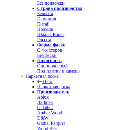
Без подложки
Страна производства
Бельгия
Германия
Китай
Польша
Южная Корея
Россия
Форма фаски
С 4-х сторон
Без фаски
Полосность
Однополосный
Под плитку и камень
Паркетная доска
Назад
Паркетная доска
Производитель
Ablux
Barlinek
Galathea
Amber Wood
D&W
Global Parquet
Wood Bee