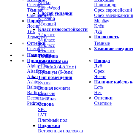
Rocko
Светлые
Палисандр
StoneWood
Тёмные
Орех европейский
Способ укладки
Смешанные
Орех американски
Клеевой
Порода
Мербау
Замквый
Ясень
Клён
Класс износостойкости
Тик
Дуб
32 класс
Термодуб
Полосность
34 класс
Оттенки
Темные
42 класс
Светлые
Замковое соедине
43 класс
Назначение
Толщина
Производитель
Порода
Тонкий 2-3 мм
Alpine Floor
Дуб
Средний (4-5,7мм)
Alsafloor
Орех
Премиум (6-8мм)
Arteo
Ясень
Тип помещения
Ashton
Наличие кабель к
Кухня
Balterio
Есть
Ванная комната
Barlinek
Нет
Спальня
Decomaster
Оттенки
Гостиная
Pedross
Светлые
Основа
SPC
LVT
Плетёный пол
Подложка
Встроенная подложка