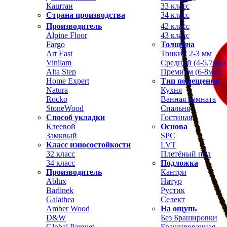
Каштан
33 класс
Страна производства
34 класс
Производитель
42 класс
Alpine Floor
43 класс
Fargo
Толщина
Art East
Тонкий 2-3 мм
Vinilam
Средний (4-5,7мм)
Alta Step
Премиум (6-8мм)
Home Expert
Тип помещения
Natura
Кухня
Rocko
Ванная комната
StoneWood
Спальня
Способ укладки
Гостиная
Клеевой
Основа
Замквый
SPC
Класс износостойкости
LVT
32 класс
Плетёный пол
34 класс
Подложка
Производитель
Кантри
Ablux
Натур
Barlinek
Рустик
Galathea
Селект
Amber Wood
На ощупь
D&W
Без Брашировки
Global Parquet
Брашированная