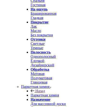
Спальня
Гостиная
На ощупь
Брашированная
Гладкая
Покрытие
Лак
Масло
Без покрытия
Оттенки
Светлые
Темные
Полосность
Однополосный
Ёлочкой
Дизайнерский
Обработка
Матовая
Полуматовая
Глянцевая
Паркетная химия
Назад
Паркетная химия
Назначение
Для массивной доски