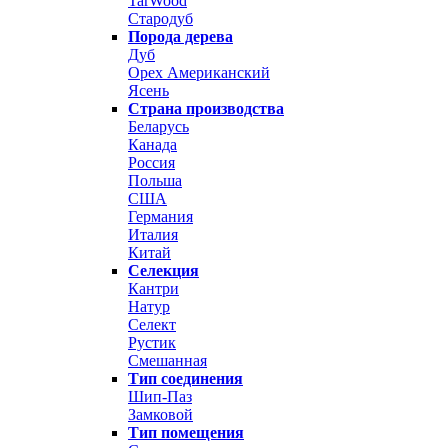
TarWood
Стародуб
Порода дерева
Дуб
Орех Американский
Ясень
Страна производства
Беларусь
Канада
Россия
Польша
США
Германия
Италия
Китай
Селекция
Кантри
Натур
Селект
Рустик
Смешанная
Тип соединения
Шип-Паз
Замковой
Тип помещения