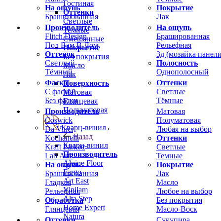
Гостиная
На ощупь
Покрытие
Оттенки
Брашированная
Лак
Светлые
Производитель
На ощупь
Темные
Flitch Design
Брашированная
Смешанные
Пол Вам В Дом
Рельефная
Покрытие
Оттенок
3д (мозайка панели
Без покрытия
Светлый
Полосность
Масло
Тёмный
Однополосный
Лак
Фаска
Оттенки
Поверхность
С фаской
Светлые
Матовая
Без фаски
Тёмные
Глянцевая
Полуматовая
Производитель
Матовая
Coswick
Полуматовая
Кварц-винил
Da Vinci
Любая на выбор
Назад
Kochanelli
Оттенки
Кварц-винил
Kraft Parkett
Светлые
Производитель
Lab Arte
Темные
Alpine Floor
На ощупь
Покрытие
Fargo
Брашированная
Лак
Art East
Гладкая
Масло
Vinilam
Рельефная
Любое на выбор
Alta Step
Обработка
Без покрытия
Home Expert
Глянцевая
Масло-Воск
Natura
Оттенки
Сукупира