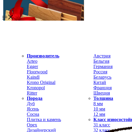
Производитель
Австрия
Arteo
Бельгия
Egger
Германия
Floorwood
Россия
Kaindl
Беларусь
Krono Original
Китай
Kronopol
Франция
Ritter
Швеция
Порода
Толщина
Дуб
8 мм
Ясень
10 мм
Сосна
12 мм
Плитка и камень
Класс износостой
Орех
31 класс
Дизайнерский
32 класс