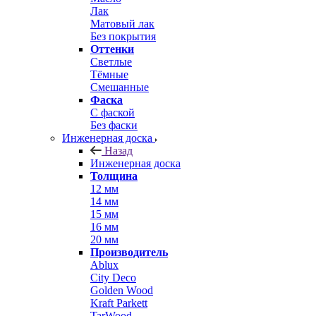
Лак
Матовый лак
Без покрытия
Оттенки
Светлые
Тёмные
Смешанные
Фаска
С фаской
Без фаски
Инженерная доска
Назад
Инженерная доска
Толщина
12 мм
14 мм
15 мм
16 мм
20 мм
Производитель
Ablux
City Deco
Golden Wood
Kraft Parkett
TarWood