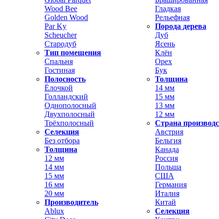
Wood Bee
Гладкая
Golden Wood
Рельефная
Par Ky
Порода дерева
Scheucher
Дуб
Стародуб
Ясень
Тип помещения
Клён
Спальня
Орех
Гостиная
Бук
Полосность
Толщина
Ёлочкой
14 мм
Голландский
15 мм
Однополосный
13 мм
Двухполосный
12 мм
Трёхполосный
Страна производ
Селекция
Австрия
Без отбора
Бельгия
Толщина
Канада
12 мм
Россия
14 мм
Польша
15 мм
США
16 мм
Германия
20 мм
Италия
Производитель
Китай
Ablux
Селекция