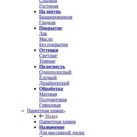
Спальня
Гостиная
На ощупь
Брашированная
Гладкая
Покрытие
Лак
Масло
Без покрытия
Оттенки
Светлые
Темные
Полосность
Однополосный
Ёлочкой
Дизайнерский
Обработка
Матовая
Полуматовая
Глянцевая
Паркетная химия
Назад
Паркетная химия
Назначение
Для массивной доски