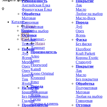
Разновидность
Покрытие
Английская Ёлка
Лак
Французская Ёлка
Масло
Обработка
Любое на выбор
Матовая
Масло-Воск
Каталог
Глянцевая
Порода
Назад
Полуматовая
Дуб
Каталог
Любая на выбор
Орех
Оттенки
Ясень
Ламинат
Светлые
Фаска
Назад
Темные
Без фаски
Ламинат
Порода
Ekzofloor
Производитель
Дуб
Kraft Parkett
Arteo
Ясень
Корона Exotic
Egger
Мербау
Стародуб
Floorwood
Орех
Покрытие
Kaindl
Орех
Лак
Krono Original
Бамбук
Масло
Kronopol
Тик
Без покрытия
Ritter
Ятоба
Обработка
Порода
На ощупь
Полуматовая
Дуб
Брашированная
Матовая
Ясень
Без брашировки
Любая на выбор
Сосна
Гладкая
Глянцевая
Плитка и камень
Производитель
Оттенки