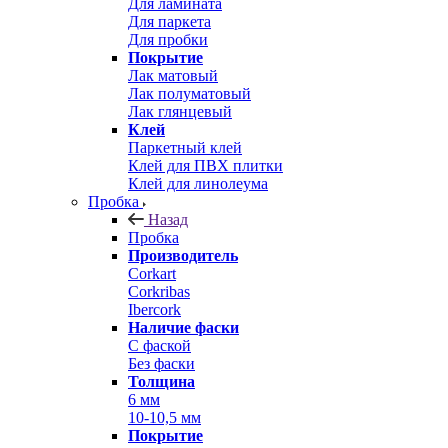
Для ламината
Для паркета
Для пробки
Покрытие
Лак матовый
Лак полуматовый
Лак глянцевый
Клей
Паркетный клей
Клей для ПВХ плитки
Клей для линолеума
Пробка
Назад
Пробка
Производитель
Corkart
Corkribas
Ibercork
Наличие фаски
С фаской
Без фаски
Толщина
6 мм
10-10,5 мм
Покрытие