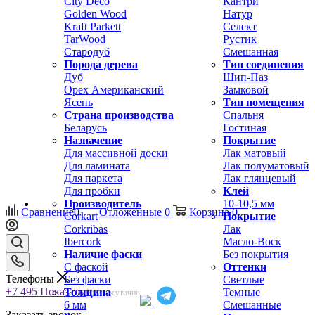
City Deco
Кантри
Golden Wood
Натур
Kraft Parkett
Селект
TarWood
Рустик
Стародуб
Смешанная
Порода дерева
Тип соединения
Дуб
Шип-Паз
Орех Американский
Замковой
Ясень
Тип помещения
Страна производства
Спальня
Беларусь
Гостиная
Назначение
Покрытие
Для массивной доски
Лак матовый
Для ламината
Лак полуматовый
Для паркета
Лак глянцевый
Для пробки
Клей
Производитель
10-10,5 мм
Сравнение
0
Отложенные
0
Корзина
0
Corkart
Покрытие
Corkribas
Лак
Ibercork
Масло-Воск
Наличие фаски
Без покрытия
С фаской
Оттенки
Телефоны
Без фаски
Светлые
+7 495
Показать
Толщина
Темные
Круглосуточно
6 мм
Смешанные
Заказать звонок