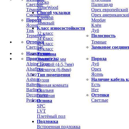
Rocko
Светлые
Палисандр
StoneWood
Тёмные
Орех европейский
Способ укладки
Смешанные
Орех американски
Клеевой
Порода
Мербау
Замквый
Ясень
Клён
Класс износостойкости
Тик
Дуб
32 класс
Термодуб
Полосность
34 класс
Оттенки
Темные
42 класс
Светлые
Замковое соедине
43 класс
Назначение
Толщина
Производитель
Порода
Тонкий 2-3 мм
Alpine Floor
Дуб
Средний (4-5,7мм)
Alsafloor
Орех
Премиум (6-8мм)
Arteo
Ясень
Тип помещения
Ashton
Наличие кабель к
Кухня
Balterio
Есть
Ванная комната
Barlinek
Нет
Спальня
Decomaster
Оттенки
Гостиная
Pedross
Светлые
Основа
SPC
LVT
Плетёный пол
Подложка
Встроенная подложка