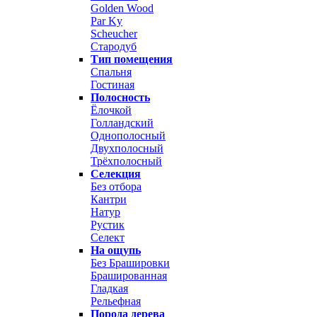
Golden Wood
Par Ky
Scheucher
Стародуб
Тип помещения
Спальня
Гостиная
Полосность
Ёлочкой
Голландский
Однополосный
Двухполосный
Трёхполосный
Селекция
Без отбора
Кантри
Натур
Рустик
Селект
На ощупь
Без Брашировки
Брашированная
Гладкая
Рельефная
Порода дерева