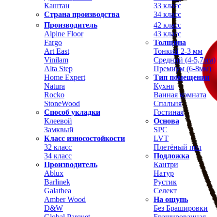
Каштан
33 класс
Страна производства
34 класс
Производитель
42 класс
Alpine Floor
43 класс
Fargo
Толщина
Art East
Тонкий 2-3 мм
Vinilam
Средний (4-5,7мм)
Alta Step
Премиум (6-8мм)
Home Expert
Тип помещения
Natura
Кухня
Rocko
Ванная комната
StoneWood
Спальня
Способ укладки
Гостиная
Клеевой
Основа
Замквый
SPC
Класс износостойкости
LVT
32 класс
Плетёный пол
34 класс
Подложка
Производитель
Кантри
Ablux
Натур
Barlinek
Рустик
Galathea
Селект
Amber Wood
На ощупь
D&W
Без Брашировки
Global Parquet
Брашированная