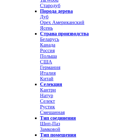
Стародуб
Порода дерева
Дуб
Орех Американский
Ясень
Страна производства
Беларусь
Канада
Россия
Польша
США
Германия
Италия
Китай
Селекция
Кантри
Натур
Селект
Рустик
Смешанная
Тип соединения
Шип-Паз
Замковой
Тип помещения