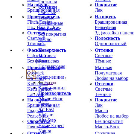
Гостиная
На ощупь
Покрытие
Оттенки
Брашированная
Лак
Светлые
Производитель
На ощупь
Темные
Flitch Design
Брашированная
Смешанные
Пол Вам В Дом
Рельефная
Покрытие
Оттенок
3д (мозайка панели
Без покрытия
Светлый
Полосность
Масло
Тёмный
Однополосный
Лак
Фаска
Оттенки
Поверхность
С фаской
Светлые
Матовая
Без фаски
Тёмные
Глянцевая
Полуматовая
Производитель
Матовая
Coswick
Полуматовая
Кварц-винил
Da Vinci
Любая на выбор
Назад
Kochanelli
Оттенки
Кварц-винил
Kraft Parkett
Светлые
Производитель
Lab Arte
Темные
Alpine Floor
На ощупь
Покрытие
Fargo
Брашированная
Лак
Art East
Гладкая
Масло
Vinilam
Рельефная
Любое на выбор
Alta Step
Обработка
Без покрытия
Home Expert
Глянцевая
Масло-Воск
Natura
Оттенки
Сукупира