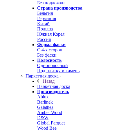
Без подложки
Страна производства
Бельгия
Германия
Китай
Польша
Южная Корея
Россия
Форма фаски
С 4-х сторон
Без фаски
Полосность
Однополосный
Под плитку и камень
Паркетная доска
Назад
Паркетная доска
Производитель
Ablux
Barlinek
Galathea
Amber Wood
D&W
Global Parquet
Wood Bee