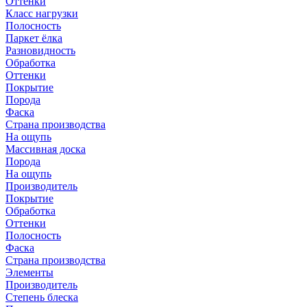
Оттенки
Класс нагрузки
Полосность
Паркет ёлка
Разновидность
Обработка
Оттенки
Покрытие
Порода
Фаска
Страна производства
На ощупь
Массивная доска
Порода
На ощупь
Производитель
Покрытие
Обработка
Оттенки
Полосность
Фаска
Страна производства
Элементы
Производитель
Степень блеска