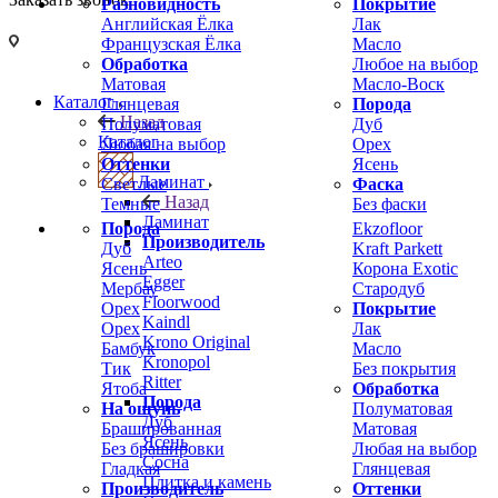
Разновидность
Покрытие
Английская Ёлка
Лак
Французская Ёлка
Масло
Обработка
Любое на выбор
Матовая
Масло-Воск
Каталог
Глянцевая
Порода
Назад
Полуматовая
Дуб
Каталог
Любая на выбор
Орех
Оттенки
Ясень
Ламинат
Светлые
Фаска
Назад
Темные
Без фаски
Ламинат
Порода
Ekzofloor
Производитель
Дуб
Kraft Parkett
Arteo
Ясень
Корона Exotic
Egger
Мербау
Стародуб
Floorwood
Орех
Покрытие
Kaindl
Орех
Лак
Krono Original
Бамбук
Масло
Kronopol
Тик
Без покрытия
Ritter
Ятоба
Обработка
Порода
На ощупь
Полуматовая
Дуб
Брашированная
Матовая
Ясень
Без брашировки
Любая на выбор
Сосна
Гладкая
Глянцевая
Плитка и камень
Производитель
Оттенки