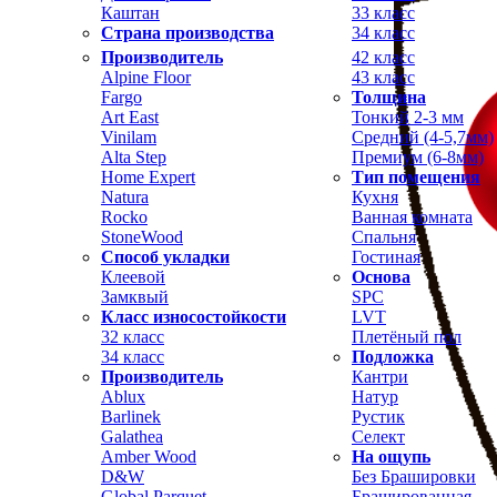
Каштан
33 класс
Страна производства
34 класс
Производитель
42 класс
Alpine Floor
43 класс
Fargo
Толщина
Art East
Тонкий 2-3 мм
Vinilam
Средний (4-5,7мм)
Alta Step
Премиум (6-8мм)
Home Expert
Тип помещения
Natura
Кухня
Rocko
Ванная комната
StoneWood
Спальня
Способ укладки
Гостиная
Клеевой
Основа
Замквый
SPC
Класс износостойкости
LVT
32 класс
Плетёный пол
34 класс
Подложка
Производитель
Кантри
Ablux
Натур
Barlinek
Рустик
Galathea
Селект
Amber Wood
На ощупь
D&W
Без Брашировки
Global Parquet
Брашированная