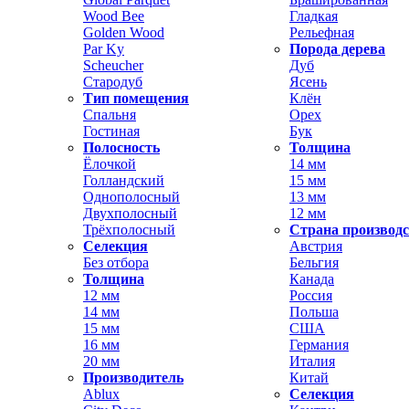
Wood Bee
Гладкая
Golden Wood
Рельефная
Par Ky
Порода дерева
Scheucher
Дуб
Стародуб
Ясень
Тип помещения
Клён
Спальня
Орех
Гостиная
Бук
Полосность
Толщина
Ёлочкой
14 мм
Голландский
15 мм
Однополосный
13 мм
Двухполосный
12 мм
Трёхполосный
Страна производ
Селекция
Австрия
Без отбора
Бельгия
Толщина
Канада
12 мм
Россия
14 мм
Польша
15 мм
США
16 мм
Германия
20 мм
Италия
Производитель
Китай
Ablux
Селекция