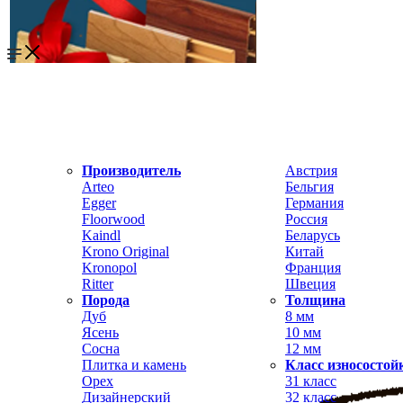
Производитель
Австрия
Arteo
Бельгия
Egger
Германия
Floorwood
Россия
Kaindl
Беларусь
Krono Original
Китай
Kronopol
Франция
Ritter
Швеция
Порода
Толщина
Дуб
8 мм
Ясень
10 мм
Сосна
12 мм
Плитка и камень
Класс износостой
Орех
31 класс
Дизайнерский
32 класс