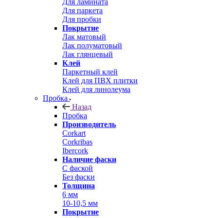
Для ламината
Для паркета
Для пробки
Покрытие
Лак матовый
Лак полуматовый
Лак глянцевый
Клей
Паркетный клей
Клей для ПВХ плитки
Клей для линолеума
Пробка
Назад
Пробка
Производитель
Corkart
Corkribas
Ibercork
Наличие фаски
С фаской
Без фаски
Толщина
6 мм
10-10,5 мм
Покрытие