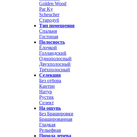
Golden Wood
Par Ky
Scheucher
Стародуб
Тип помещения
Спальня
Гостиная
Полосность
Ёлочкой
Голландский
Однополосный
Двухполосный
Трёхполосный
Селекция
Без отбора
Кантри
Натур
Рустик
Селект
На ощупь
Без Брашировки
Брашированная
Гладкая
Рельефная
Порода дерева