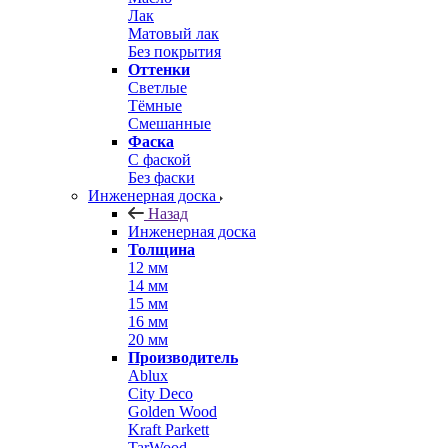
Лак
Матовый лак
Без покрытия
Оттенки
Светлые
Тёмные
Смешанные
Фаска
С фаской
Без фаски
Инженерная доска
Назад
Инженерная доска
Толщина
12 мм
14 мм
15 мм
16 мм
20 мм
Производитель
Ablux
City Deco
Golden Wood
Kraft Parkett
TarWood