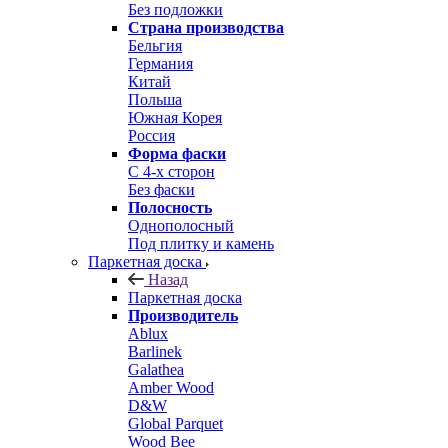
Без подложки
Страна производства
Бельгия
Германия
Китай
Польша
Южная Корея
Россия
Форма фаски
С 4-х сторон
Без фаски
Полосность
Однополосный
Под плитку и камень
Паркетная доска
Назад
Паркетная доска
Производитель
Ablux
Barlinek
Galathea
Amber Wood
D&W
Global Parquet
Wood Bee