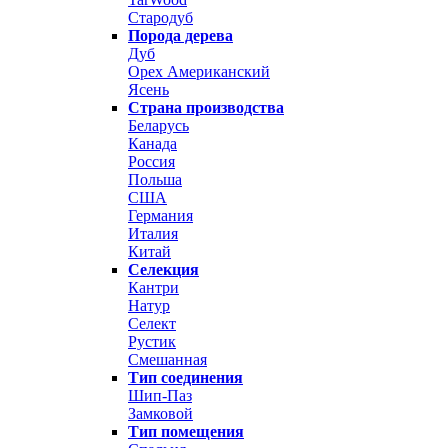
Стародуб
Порода дерева
Дуб
Орех Американский
Ясень
Страна производства
Беларусь
Канада
Россия
Польша
США
Германия
Италия
Китай
Селекция
Кантри
Натур
Селект
Рустик
Смешанная
Тип соединения
Шип-Паз
Замковой
Тип помещения