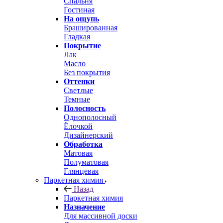
Спальня
Гостиная
На ощупь
Брашированная
Гладкая
Покрытие
Лак
Масло
Без покрытия
Оттенки
Светлые
Темные
Полосность
Однополосный
Ёлочкой
Дизайнерский
Обработка
Матовая
Полуматовая
Глянцевая
Паркетная химия
Назад
Паркетная химия
Назначение
Для массивной доски