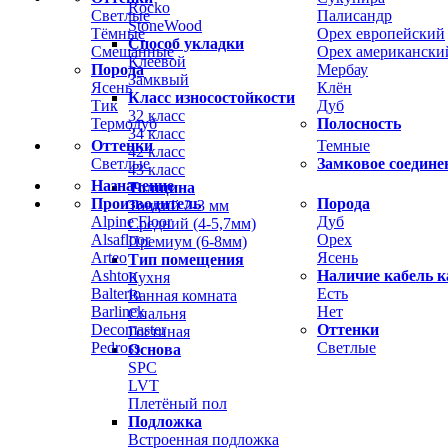
Rocko
Светлые
Палисандр
StoneWood
Тёмные
Орех европейский
Способ укладки
Смешанные
Орех американски
Клеевой
Порода
Мербау
Замквый
Ясень
Клён
Класс износостойкости
Тик
Дуб
32 класс
Термодуб
Полосность
34 класс
Оттенки
Темные
42 класс
Светлые
Замковое соедине
43 класс
Назначение
Толщина
Производитель
Порода
Тонкий 2-3 мм
Alpine Floor
Дуб
Средний (4-5,7мм)
Alsafloor
Орех
Премиум (6-8мм)
Arteo
Ясень
Тип помещения
Ashton
Наличие кабель к
Кухня
Balterio
Есть
Ванная комната
Barlinek
Нет
Спальня
Decomaster
Оттенки
Гостиная
Pedross
Светлые
Основа
SPC
LVT
Плетёный пол
Подложка
Встроенная подложка