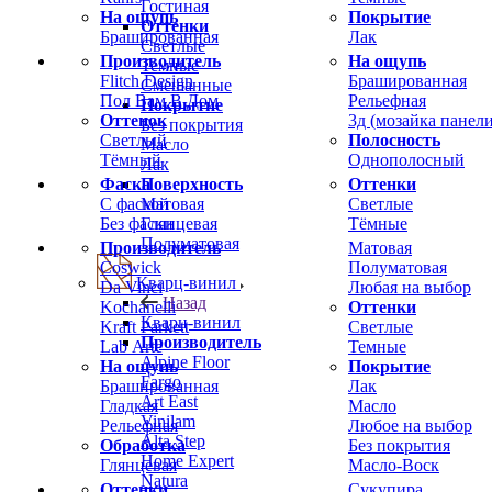
Гостиная
На ощупь
Покрытие
Оттенки
Брашированная
Лак
Светлые
Производитель
На ощупь
Темные
Flitch Design
Брашированная
Смешанные
Пол Вам В Дом
Рельефная
Покрытие
Оттенок
3д (мозайка панели
Без покрытия
Светлый
Полосность
Масло
Тёмный
Однополосный
Лак
Фаска
Оттенки
Поверхность
С фаской
Светлые
Матовая
Без фаски
Тёмные
Глянцевая
Полуматовая
Производитель
Матовая
Coswick
Полуматовая
Кварц-винил
Da Vinci
Любая на выбор
Назад
Kochanelli
Оттенки
Кварц-винил
Kraft Parkett
Светлые
Производитель
Lab Arte
Темные
Alpine Floor
На ощупь
Покрытие
Fargo
Брашированная
Лак
Art East
Гладкая
Масло
Vinilam
Рельефная
Любое на выбор
Alta Step
Обработка
Без покрытия
Home Expert
Глянцевая
Масло-Воск
Natura
Оттенки
Сукупира