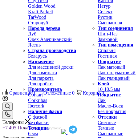
City Deco
Кантри
Golden Wood
Натур
Kraft Parkett
Селект
TarWood
Рустик
Стародуб
Смешанная
Порода дерева
Тип соединения
Дуб
Шип-Паз
Орех Американский
Замковой
Ясень
Тип помещения
Страна производства
Спальня
Беларусь
Гостиная
Назначение
Покрытие
Для массивной доски
Лак матовый
Для ламината
Лак полуматовый
Для паркета
Лак глянцевый
Для пробки
Клей
Производитель
10-10,5 мм
Сравнение
0
Отложенные
0
Корзина
0
Corkart
Покрытие
Corkribas
Лак
Ibercork
Масло-Воск
Наличие фаски
Без покрытия
С фаской
Оттенки
Телефоны
Без фаски
Светлые
+7 495
Показать
Толщина
Темные
Круглосуточно
6 мм
Смешанные
Заказать звонок