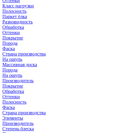
Оттенки
Класс нагрузки
Полосность
Паркет ёлка
Разновидность
Обработка
Оттенки
Покрытие
Порода
Фаска
Страна производства
На ощупь
Массивная доска
Порода
На ощупь
Производитель
Покрытие
Обработка
Оттенки
Полосность
Фаска
Страна производства
Элементы
Производитель
Степень блеска