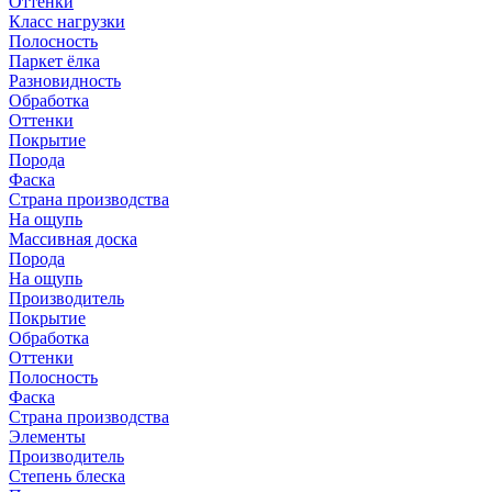
Оттенки
Класс нагрузки
Полосность
Паркет ёлка
Разновидность
Обработка
Оттенки
Покрытие
Порода
Фаска
Страна производства
На ощупь
Массивная доска
Порода
На ощупь
Производитель
Покрытие
Обработка
Оттенки
Полосность
Фаска
Страна производства
Элементы
Производитель
Степень блеска