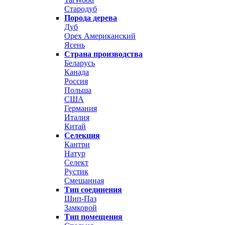
Стародуб
Порода дерева
Дуб
Орех Американский
Ясень
Страна производства
Беларусь
Канада
Россия
Польша
США
Германия
Италия
Китай
Селекция
Кантри
Натур
Селект
Рустик
Смешанная
Тип соединения
Шип-Паз
Замковой
Тип помещения