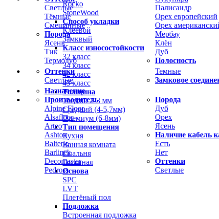
Rocko
Светлые
Палисандр
StoneWood
Тёмные
Орех европейский
Способ укладки
Смешанные
Орех американски
Клеевой
Порода
Мербау
Замквый
Ясень
Клён
Класс износостойкости
Тик
Дуб
32 класс
Термодуб
Полосность
34 класс
Оттенки
Темные
42 класс
Светлые
Замковое соедине
43 класс
Назначение
Толщина
Производитель
Порода
Тонкий 2-3 мм
Alpine Floor
Дуб
Средний (4-5,7мм)
Alsafloor
Орех
Премиум (6-8мм)
Arteo
Ясень
Тип помещения
Ashton
Наличие кабель к
Кухня
Balterio
Есть
Ванная комната
Barlinek
Нет
Спальня
Decomaster
Оттенки
Гостиная
Pedross
Светлые
Основа
SPC
LVT
Плетёный пол
Подложка
Встроенная подложка