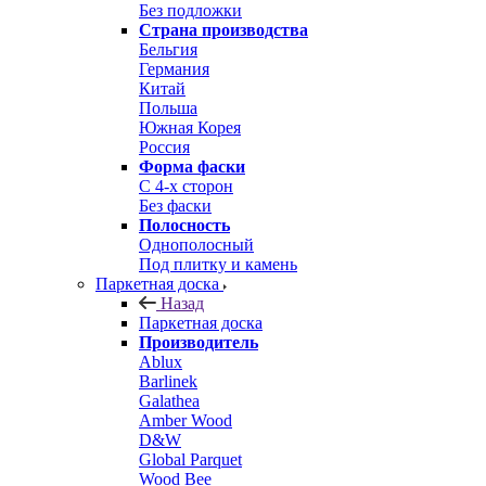
Без подложки
Страна производства
Бельгия
Германия
Китай
Польша
Южная Корея
Россия
Форма фаски
С 4-х сторон
Без фаски
Полосность
Однополосный
Под плитку и камень
Паркетная доска
Назад
Паркетная доска
Производитель
Ablux
Barlinek
Galathea
Amber Wood
D&W
Global Parquet
Wood Bee