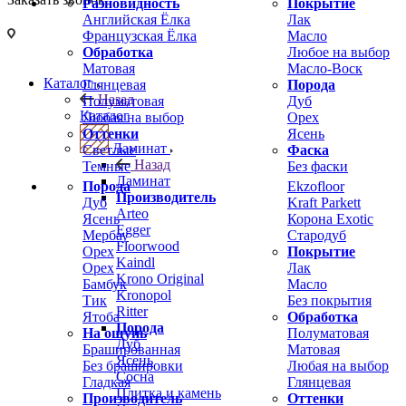
Разновидность
Покрытие
Английская Ёлка
Лак
Французская Ёлка
Масло
Обработка
Любое на выбор
Матовая
Масло-Воск
Каталог
Глянцевая
Порода
Назад
Полуматовая
Дуб
Каталог
Любая на выбор
Орех
Оттенки
Ясень
Ламинат
Светлые
Фаска
Назад
Темные
Без фаски
Ламинат
Порода
Ekzofloor
Производитель
Дуб
Kraft Parkett
Arteo
Ясень
Корона Exotic
Egger
Мербау
Стародуб
Floorwood
Орех
Покрытие
Kaindl
Орех
Лак
Krono Original
Бамбук
Масло
Kronopol
Тик
Без покрытия
Ritter
Ятоба
Обработка
Порода
На ощупь
Полуматовая
Дуб
Брашированная
Матовая
Ясень
Без брашировки
Любая на выбор
Сосна
Гладкая
Глянцевая
Плитка и камень
Производитель
Оттенки