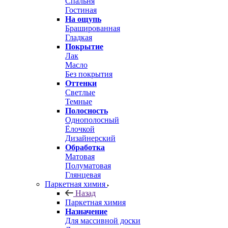
Спальня
Гостиная
На ощупь
Брашированная
Гладкая
Покрытие
Лак
Масло
Без покрытия
Оттенки
Светлые
Темные
Полосность
Однополосный
Ёлочкой
Дизайнерский
Обработка
Матовая
Полуматовая
Глянцевая
Паркетная химия
Назад
Паркетная химия
Назначение
Для массивной доски