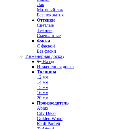
Лак
Матовый лак
Без покрытия
Оттенки
Светлые
Тёмные
Смешанные
Фаска
С фаской
Без фаски
Инженерная доска
Назад
Инженерная доска
Толщина
12 мм
14 мм
15 мм
16 мм
20 мм
Производитель
Ablux
City Deco
Golden Wood
Kraft Parkett
TarWood