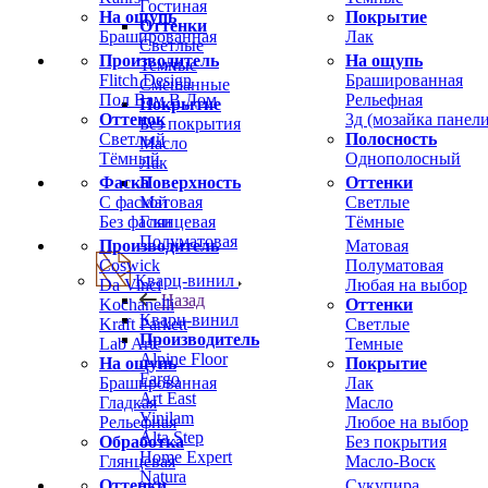
Гостиная
На ощупь
Покрытие
Оттенки
Брашированная
Лак
Светлые
Производитель
На ощупь
Темные
Flitch Design
Брашированная
Смешанные
Пол Вам В Дом
Рельефная
Покрытие
Оттенок
3д (мозайка панели
Без покрытия
Светлый
Полосность
Масло
Тёмный
Однополосный
Лак
Фаска
Оттенки
Поверхность
С фаской
Светлые
Матовая
Без фаски
Тёмные
Глянцевая
Полуматовая
Производитель
Матовая
Coswick
Полуматовая
Кварц-винил
Da Vinci
Любая на выбор
Назад
Kochanelli
Оттенки
Кварц-винил
Kraft Parkett
Светлые
Производитель
Lab Arte
Темные
Alpine Floor
На ощупь
Покрытие
Fargo
Брашированная
Лак
Art East
Гладкая
Масло
Vinilam
Рельефная
Любое на выбор
Alta Step
Обработка
Без покрытия
Home Expert
Глянцевая
Масло-Воск
Natura
Оттенки
Сукупира