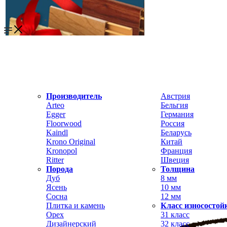
Производитель
Австрия
Arteo
Бельгия
Egger
Германия
Floorwood
Россия
Kaindl
Беларусь
Krono Original
Китай
Kronopol
Франция
Ritter
Швеция
Порода
Толщина
Дуб
8 мм
Ясень
10 мм
Сосна
12 мм
Плитка и камень
Класс износостой
Орех
31 класс
Дизайнерский
32 класс