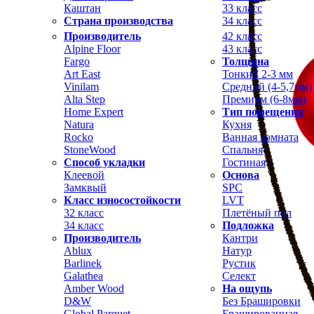
Каштан
33 класс
Страна производства
34 класс
Производитель
42 класс
Alpine Floor
43 класс
Fargo
Толщина
Art East
Тонкий 2-3 мм
Vinilam
Средний (4-5,7мм)
Alta Step
Премиум (6-8мм)
Home Expert
Тип помещения
Natura
Кухня
Rocko
Ванная комната
StoneWood
Спальня
Способ укладки
Гостиная
Клеевой
Основа
Замквый
SPC
Класс износостойкости
LVT
32 класс
Плетёный пол
34 класс
Подложка
Производитель
Кантри
Ablux
Натур
Barlinek
Рустик
Galathea
Селект
Amber Wood
На ощупь
D&W
Без Брашировки
Global Parquet
Брашированная