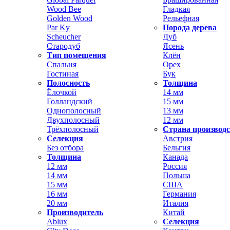
Wood Bee
Гладкая
Golden Wood
Рельефная
Par Ky
Порода дерева
Scheucher
Дуб
Стародуб
Ясень
Тип помещения
Клён
Спальня
Орех
Гостиная
Бук
Полосность
Толщина
Ёлочкой
14 мм
Голландский
15 мм
Однополосный
13 мм
Двухполосный
12 мм
Трёхполосный
Страна производ
Селекция
Австрия
Без отбора
Бельгия
Толщина
Канада
12 мм
Россия
14 мм
Польша
15 мм
США
16 мм
Германия
20 мм
Италия
Производитель
Китай
Ablux
Селекция