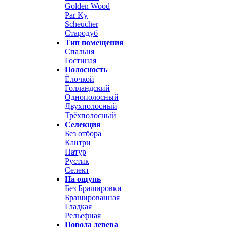
Golden Wood
Par Ky
Scheucher
Стародуб
Тип помещения
Спальня
Гостиная
Полосность
Ёлочкой
Голландский
Однополосный
Двухполосный
Трёхполосный
Селекция
Без отбора
Кантри
Натур
Рустик
Селект
На ощупь
Без Брашировки
Брашированная
Гладкая
Рельефная
Порода дерева