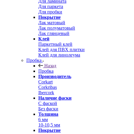
Для ламината
Для паркета
Для пробки
Покрытие
Лак матовый
Лак полуматовый
Лак глянцевый
Клей
Паркетный клей
Клей для ПВХ плитки
Клей для линолеума
Пробка
Назад
Пробка
Производитель
Corkart
Corkribas
Ibercork
Наличие фаски
С фаской
Без фаски
Толщина
6 мм
10-10,5 мм
Покрытие