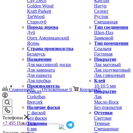
City Deco
Кантри
Golden Wood
Натур
Kraft Parkett
Селект
TarWood
Рустик
Стародуб
Смешанная
Порода дерева
Тип соединения
Дуб
Шип-Паз
Орех Американский
Замковой
Ясень
Тип помещения
Страна производства
Спальня
Беларусь
Гостиная
Назначение
Покрытие
Для массивной доски
Лак матовый
Для ламината
Лак полуматовый
Для паркета
Лак глянцевый
Для пробки
Клей
Производитель
10-10,5 мм
Сравнение
0
Отложенные
0
Корзина
0
Corkart
Покрытие
Corkribas
Лак
Ibercork
Масло-Воск
Наличие фаски
Без покрытия
С фаской
Оттенки
Телефоны
Без фаски
Светлые
+7 495
Показать
Толщина
Темные
Круглосуточно
6 мм
Смешанные
Заказать звонок