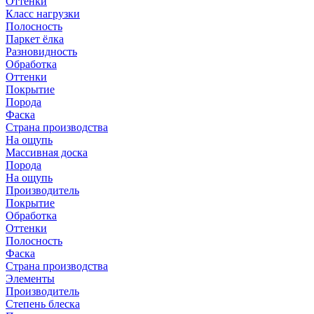
Оттенки
Класс нагрузки
Полосность
Паркет ёлка
Разновидность
Обработка
Оттенки
Покрытие
Порода
Фаска
Страна производства
На ощупь
Массивная доска
Порода
На ощупь
Производитель
Покрытие
Обработка
Оттенки
Полосность
Фаска
Страна производства
Элементы
Производитель
Степень блеска