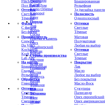
Floorwood
Flitch Design
Брашированная
Kaindl
Пол Вам В Дом
Рельефная
Krono Original
Оттенок
3д (мозайка панели
Kronopol
Светлый
Полосность
Ritter
Тёмный
Однополосный
Порода
Фаска
Оттенки
Дуб
С фаской
Светлые
Ясень
Без фаски
Тёмные
Сосна
Производитель
Матовая
Плитка и камень
Coswick
Полуматовая
Орех
Da Vinci
Любая на выбор
Дизайнерский
Kochanelli
Оттенки
Каштан
Kraft Parkett
Светлые
Страна производства
Lab Arte
Темные
Австрия
На ощупь
Покрытие
Бельгия
Брашированная
Лак
Германия
Гладкая
Масло
Россия
Рельефная
Любое на выбор
Беларусь
Обработка
Без покрытия
Китай
Глянцевая
Масло-Воск
Франция
Оттенки
Сукупира
Швеция
Светлые
Палисандр
Толщина
Тёмные
Орех европейский
8 мм
Смешанные
Орех американски
10 мм