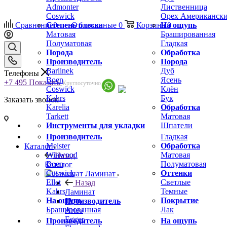
Admonter
Лиственница
Coswick
Орех Американск
Сравнение
Степень блеска
0
Отложенные
0
Корзина
На ощупь
0
Матовая
Брашированная
Полуматовая
Гладкая
Порода
Обработка
Производитель
Порода
Barlinek
Дуб
Телефоны
Boen
Ясень
+7 495
Показать
Круглосуточно
Coswick
Клён
Kahrs
Бук
Заказать звонок
Karelia
Обработка
Tarkett
Матовая
Инструменты для укладки
Шпатели
Производитель
Гладкая
Meister
Обработка
Каталог
Winwood
Матовая
Назад
Boen
Полуматовая
Каталог
Coswick
Оттенки
Ламинат
Ellet
Светлые
Назад
Kahrs
Темные
Ламинат
На ощупь
Покрытие
Производитель
Брашированная
Лак
Arteo
Egger
Производитель
На ощупь