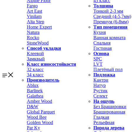
Alpine Floor
43 класс
Fargo
Толщина
Art East
Тонкий 2-3 мм
Vinilam
Средний (4-5,7мм)
Alta Step
Премиум (6-8мм)
Home Expert
Тип помещения
Natura
Кухня
Rocko
Ванная комната
StoneWood
Спальня
Способ укладки
Гостиная
Клеевой
Основа
Замквый
SPC
Класс износостойкости
LVT
32 класс
Плетёный пол
34 класс
Подложка
Производитель
Кантри
Ablux
Натур
Barlinek
Рустик
Galathea
Селект
Amber Wood
На ощупь
D&W
Без Брашировки
Global Parquet
Брашированная
Wood Bee
Гладкая
Golden Wood
Рельефная
Par Ky
Порода дерева