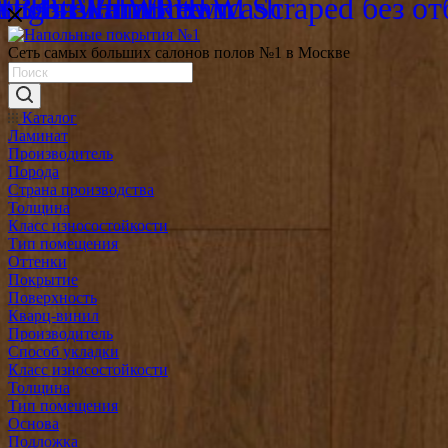
Сеть самых больших салонов полов №1 в Москве
Каталог
Ламинат
Производитель
Порода
Страна производства
Толщина
Класс износостойкости
Тип помещения
Оттенки
Покрытие
Поверхность
Кварц-винил
Производитель
Способ укладки
Класс износостойкости
Толщина
Тип помещения
Основа
Подложка