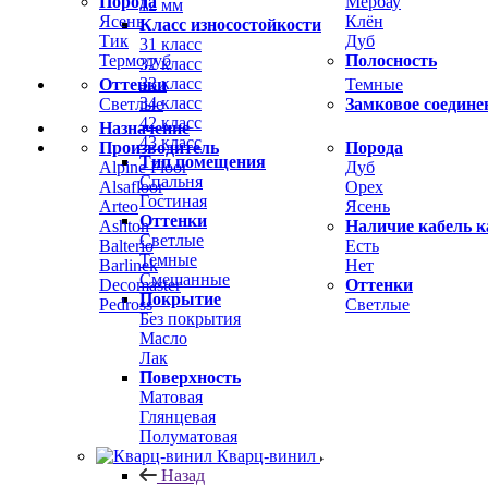
Порода
Мербау
12 мм
Ясень
Клён
Класс износостойкости
Тик
Дуб
31 класс
Термодуб
Полосность
32 класс
33 класс
Оттенки
Темные
34 класс
Светлые
Замковое соедине
42 класс
Назначение
43 класс
Производитель
Порода
Тип помещения
Alpine Floor
Дуб
Спальня
Alsafloor
Орех
Гостиная
Arteo
Ясень
Оттенки
Ashton
Наличие кабель к
Светлые
Balterio
Есть
Темные
Barlinek
Нет
Смешанные
Decomaster
Оттенки
Покрытие
Pedross
Светлые
Без покрытия
Масло
Лак
Поверхность
Матовая
Глянцевая
Полуматовая
Кварц-винил
Назад