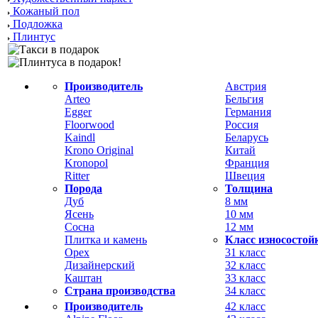
Кожаный пол
Подложка
Плинтус
Производитель
Австрия
Arteo
Бельгия
Egger
Германия
Floorwood
Россия
Kaindl
Беларусь
Krono Original
Китай
Kronopol
Франция
Ritter
Швеция
Порода
Толщина
Дуб
8 мм
Ясень
10 мм
Сосна
12 мм
Плитка и камень
Класс износостой
Орех
31 класс
Дизайнерский
32 класс
Каштан
33 класс
Страна производства
34 класс
Производитель
42 класс