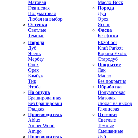
Матовая
Масло-Воск
Глянцевая
Порода
Полуматовая
Дуб
Любая на выбор
Орех
Оттенки
Ясень
Светлые
Фаска
Темные
Без фаски
Порода
Ekzofloor
Дуб
Kraft Parkett
Ясень
Корона Exotic
Мербау
Стародуб
Орех
Покрытие
Орех
Лак
Бамбук
Масло
Тик
Без покрытия
Ятоба
Обработка
На ощупь
Полуматовая
Брашированная
Матовая
Без брашировки
Любая на выбор
Гладкая
Глянцевая
Производитель
Оттенки
Ablux
Светлые
Amber Wood
Темные
Amigo
Смешанные
Производитель
Дуб