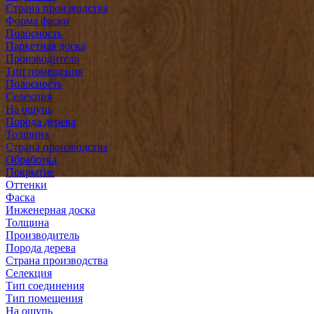
Страна производства
Форма фаски
Полосность
Паркетная доска
Производитель
Тип помещения
Полосность
Селекция
На ощупь
Порода дерева
Толщина
Страна производства
Обработка
Покрытие
Оттенки
Фаска
Инженерная доска
Толщина
Производитель
Порода дерева
Страна производства
Селекция
Тип соединения
Тип помещения
На ощупь