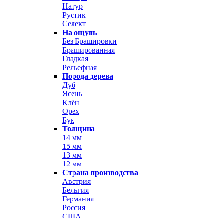
Натур
Рустик
Селект
На ощупь
Без Брашировки
Брашированная
Гладкая
Рельефная
Порода дерева
Дуб
Ясень
Клён
Орех
Бук
Толщина
14 мм
15 мм
13 мм
12 мм
Страна производства
Австрия
Бельгия
Германия
Россия
США