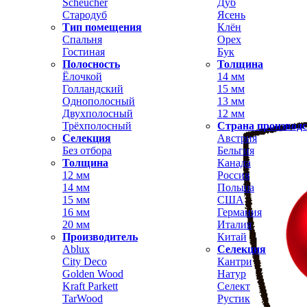
Scheucher
Дуб
Стародуб
Ясень
Тип помещения
Клён
Спальня
Орех
Гостиная
Бук
Полосность
Толщина
Ёлочкой
14 мм
Голландский
15 мм
Однополосный
13 мм
Двухполосный
12 мм
Трёхполосный
Страна производ
Селекция
Австрия
Без отбора
Бельгия
Толщина
Канада
12 мм
Россия
14 мм
Польша
15 мм
США
16 мм
Германия
20 мм
Италия
Производитель
Китай
Ablux
Селекция
City Deco
Кантри
Golden Wood
Натур
Kraft Parkett
Селект
TarWood
Рустик