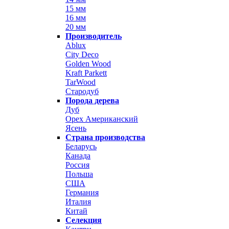
15 мм
16 мм
20 мм
Производитель
Ablux
City Deco
Golden Wood
Kraft Parkett
TarWood
Стародуб
Порода дерева
Дуб
Орех Американский
Ясень
Страна производства
Беларусь
Канада
Россия
Польша
США
Германия
Италия
Китай
Селекция