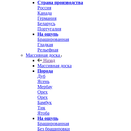
Страна производства
Россия
Канада
Германия
Беларусь
Португалия
На ощупь
Брашированная
Гладкая
Рельефная
Массивная доска
Назад
Массивная доска
Порода
Дуб
Ясень
Мербау
Орех
Орех
Бамбук
Тик
Ятоба
На ощупь
Брашированная
Без брашировки