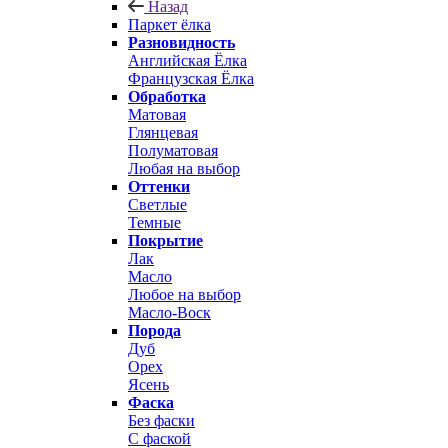
Назад
Паркет ёлка
Разновидность
Английская Ёлка
Французская Ёлка
Обработка
Матовая
Глянцевая
Полуматовая
Любая на выбор
Оттенки
Светлые
Темные
Покрытие
Лак
Масло
Любое на выбор
Масло-Воск
Порода
Дуб
Орех
Ясень
Фаска
Без фаски
С фаской