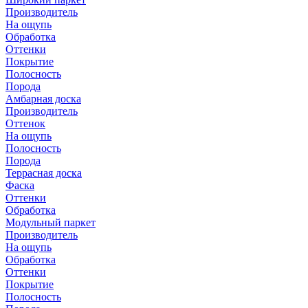
Производитель
На ощупь
Обработка
Оттенки
Покрытие
Полосность
Порода
Амбарная доска
Производитель
Оттенок
На ощупь
Полосность
Порода
Террасная доска
Фаска
Оттенки
Обработка
Модульный паркет
Производитель
На ощупь
Обработка
Оттенки
Покрытие
Полосность