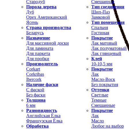
Стародуб
Смешанная
Порода дерева
Тип соединения
Дуб
Шип-Паз
Орех Американский
Замковой
Ясень
Тип помещения
Страна производства
Спальня
Беларусь
Гостиная
Назначение
Покрытие
Для массивной доски
Лак матовый
Для ламината
Лак полуматовый
Для паркета
Лак глянцевый
Для пробки
Клей
Производитель
10-10,5 мм
Corkart
Покрытие
Corkribas
Лак
Ibercork
Масло-Воск
Наличие фаски
Без покрытия
С фаской
Оттенки
Без фаски
Светлые
Толщина
Темные
6 мм
Смешанные
Разновидность
Покрытие
Английская Ёлка
Лак
Французская Ёлка
Масло
Обработка
Любое на выбор