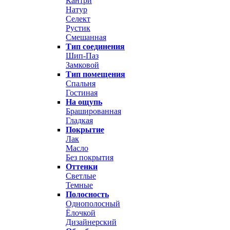
Кантри
Натур
Селект
Рустик
Смешанная
Тип соединения
Шип-Паз
Замковой
Тип помещения
Спальня
Гостиная
На ощупь
Брашированная
Гладкая
Покрытие
Лак
Масло
Без покрытия
Оттенки
Светлые
Темные
Полосность
Однополосный
Ёлочкой
Дизайнерский