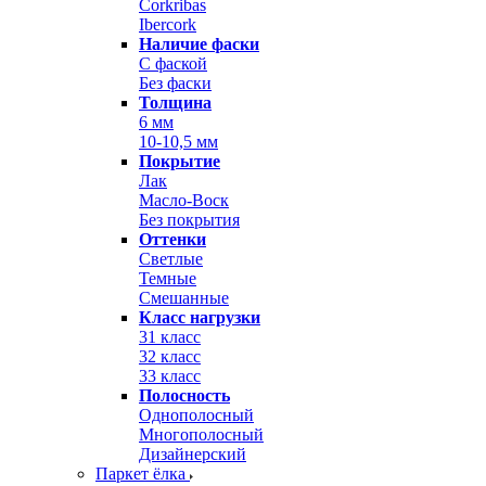
Corkribas
Ibercork
Наличие фаски
С фаской
Без фаски
Толщина
6 мм
10-10,5 мм
Покрытие
Лак
Масло-Воск
Без покрытия
Оттенки
Светлые
Темные
Смешанные
Класс нагрузки
31 класс
32 класс
33 класс
Полосность
Однополосный
Многополосный
Дизайнерский
Паркет ёлка