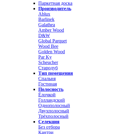
Паркетная доска
Производитель
Ablux
Barlinek
Galathea
Amber Wood
D&W
Global Parquet
Wood Bee
Golden Wood
Par Ky
Scheucher
Стародуб
Тип помещения
Спальня
Гостиная
Полосность
Ёлочкой
Голландский
Однополосный
Двухполосный
Трёхполосный
Селекция
Без отбора
Кантри