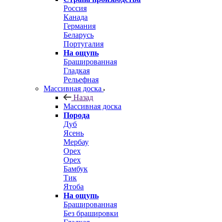
Россия
Канада
Германия
Беларусь
Португалия
На ощупь
Брашированная
Гладкая
Рельефная
Массивная доска
Назад
Массивная доска
Порода
Дуб
Ясень
Мербау
Орех
Орех
Бамбук
Тик
Ятоба
На ощупь
Брашированная
Без брашировки