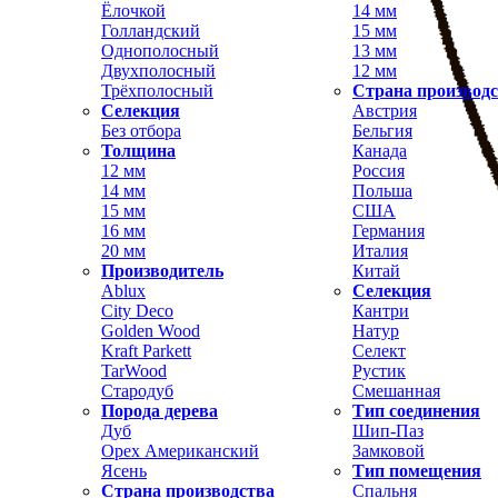
Ёлочкой
14 мм
Голландский
15 мм
Однополосный
13 мм
Двухполосный
12 мм
Трёхполосный
Страна производ
Селекция
Австрия
Без отбора
Бельгия
Толщина
Канада
12 мм
Россия
14 мм
Польша
15 мм
США
16 мм
Германия
20 мм
Италия
Производитель
Китай
Ablux
Селекция
City Deco
Кантри
Golden Wood
Натур
Kraft Parkett
Селект
TarWood
Рустик
Стародуб
Смешанная
Порода дерева
Тип соединения
Дуб
Шип-Паз
Орех Американский
Замковой
Ясень
Тип помещения
Страна производства
Спальня