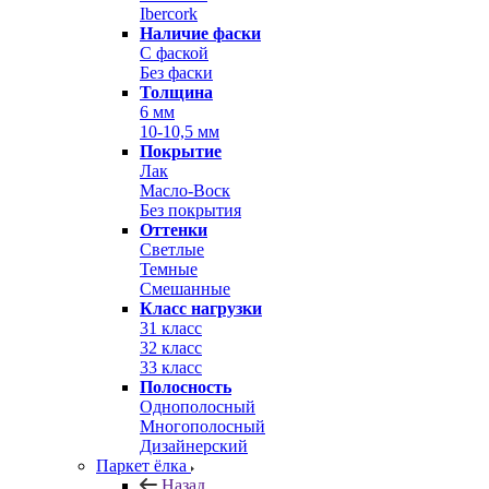
Ibercork
Наличие фаски
С фаской
Без фаски
Толщина
6 мм
10-10,5 мм
Покрытие
Лак
Масло-Воск
Без покрытия
Оттенки
Светлые
Темные
Смешанные
Класс нагрузки
31 класс
32 класс
33 класс
Полосность
Однополосный
Многополосный
Дизайнерский
Паркет ёлка
Назад