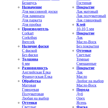
Беларусь
Гостиная
Назначение
Покрытие
Для массивной доски
Лак матовый
Для ламината
Лак полуматовый
Для паркета
Лак глянцевый
Для пробки
Клей
Производитель
10-10,5 мм
Corkart
Покрытие
Corkribas
Лак
Ibercork
Масло-Воск
Наличие фаски
Без покрытия
С фаской
Оттенки
Без фаски
Светлые
Толщина
Темные
6 мм
Смешанные
Разновидность
Покрытие
Английская Ёлка
Лак
Французская Ёлка
Масло
Обработка
Любое на выбор
Матовая
Масло-Воск
Глянцевая
Порода
Полуматовая
Дуб
Любая на выбор
Орех
Оттенки
Ясень
Светлые
Фаска