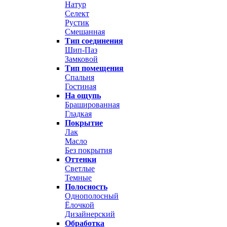
Натур
Селект
Рустик
Смешанная
Тип соединения
Шип-Паз
Замковой
Тип помещения
Спальня
Гостиная
На ощупь
Брашированная
Гладкая
Покрытие
Лак
Масло
Без покрытия
Оттенки
Светлые
Темные
Полосность
Однополосный
Ёлочкой
Дизайнерский
Обработка