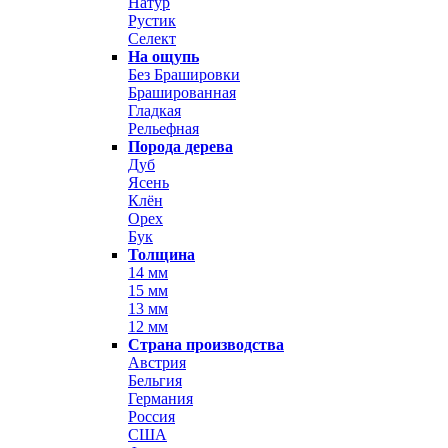
Натур
Рустик
Селект
На ощупь
Без Брашировки
Брашированная
Гладкая
Рельефная
Порода дерева
Дуб
Ясень
Клён
Орех
Бук
Толщина
14 мм
15 мм
13 мм
12 мм
Страна производства
Австрия
Бельгия
Германия
Россия
США