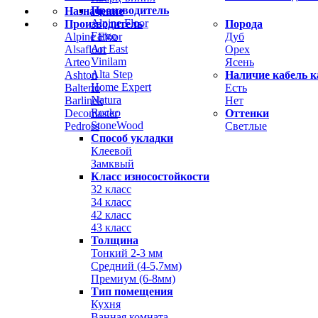
Производитель
Назначение
Alpine Floor
Производитель
Порода
Fargo
Alpine Floor
Дуб
Art East
Alsafloor
Орех
Vinilam
Arteo
Ясень
Alta Step
Ashton
Наличие кабель к
Home Expert
Balterio
Есть
Natura
Barlinek
Нет
Rocko
Decomaster
Оттенки
StoneWood
Pedross
Светлые
Способ укладки
Клеевой
Замквый
Класс износостойкости
32 класс
34 класс
42 класс
43 класс
Толщина
Тонкий 2-3 мм
Средний (4-5,7мм)
Премиум (6-8мм)
Тип помещения
Кухня
Ванная комната