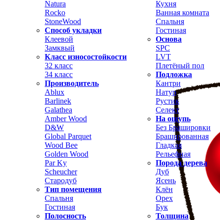
Natura
Кухня
Rocko
Ванная комната
StoneWood
Спальня
Способ укладки
Гостиная
Клеевой
Основа
Замквый
SPC
Класс износостойкости
LVT
32 класс
Плетёный пол
34 класс
Подложка
Производитель
Кантри
Ablux
Натур
Barlinek
Рустик
Galathea
Селект
Amber Wood
На ощупь
D&W
Без Брашировки
Global Parquet
Брашированная
Wood Bee
Гладкая
Golden Wood
Рельефная
Par Ky
Порода дерева
Scheucher
Дуб
Стародуб
Ясень
Тип помещения
Клён
Спальня
Орех
Гостиная
Бук
Полосность
Толщина