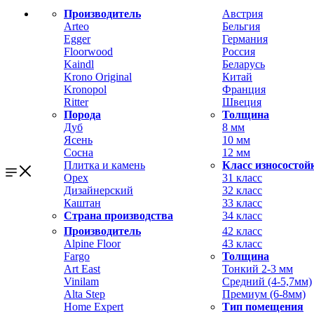
Производитель
Австрия
Arteo
Бельгия
Egger
Германия
Floorwood
Россия
Kaindl
Беларусь
Krono Original
Китай
Kronopol
Франция
Ritter
Швеция
Порода
Толщина
Дуб
8 мм
Ясень
10 мм
Сосна
12 мм
Плитка и камень
Класс износостой
Орех
31 класс
Дизайнерский
32 класс
Каштан
33 класс
Страна производства
34 класс
Производитель
42 класс
Alpine Floor
43 класс
Fargo
Толщина
Art East
Тонкий 2-3 мм
Vinilam
Средний (4-5,7мм)
Alta Step
Премиум (6-8мм)
Home Expert
Тип помещения