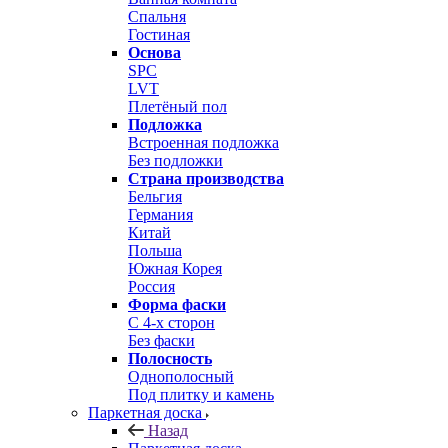
Спальня
Гостиная
Основа
SPC
LVT
Плетёный пол
Подложка
Встроенная подложка
Без подложки
Страна производства
Бельгия
Германия
Китай
Польша
Южная Корея
Россия
Форма фаски
С 4-х сторон
Без фаски
Полосность
Однополосный
Под плитку и камень
Паркетная доска
Назад