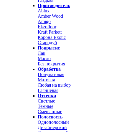
Гладкая
Производитель
Ablux
Amber Wood
Amigo
Ekzofloor
Kraft Parkett
Корона Exotic
Стародуб
Покрытие
Лак
Масло
Без покрытия
Обработка
Полуматовая
Матовая
Любая на выбор
Глянцевая
Оттенки
Светлые
Темные
Смешанные
Полосность
Однополосный
Дизайнерский