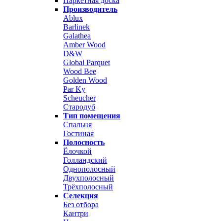
Паркетная доска
Производитель
Ablux
Barlinek
Galathea
Amber Wood
D&W
Global Parquet
Wood Bee
Golden Wood
Par Ky
Scheucher
Стародуб
Тип помещения
Спальня
Гостиная
Полосность
Ёлочкой
Голландский
Однополосный
Двухполосный
Трёхполосный
Селекция
Без отбора
Кантри