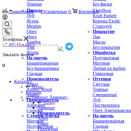
Темные
Без фаски
Порода
Ekzofloor
Сравнение
0
Отложенные
0
Корзина
0
Дуб
Kraft Parkett
Ясень
Корона Exotic
Мербау
Стародуб
Орех
Покрытие
Орех
Лак
Телефоны
Бамбук
Масло
+7 495
Показать
Круглосуточно
Тик
Без покрытия
Ятоба
Обработка
Заказать звонок
На ощупь
Полуматовая
Брашированная
Матовая
Без брашировки
Любая на выбор
Гладкая
Глянцевая
Производитель
Оттенки
Каталог
Ablux
Светлые
Назад
Amber Wood
Темные
Каталог
Amigo
Смешанные
Ламинат
Производитель
Дуб
Назад
Admonter
Лиственница
Ламинат
Coswick
Орех Американск
Производитель
Степень блеска
На ощупь
Arteo
Матовая
Брашированная
Egger
Полуматовая
Гладкая
Floorwood