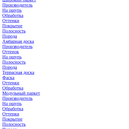
Производитель
На ощупь
Обработка
Оттенки
Покрытие
Полосность
Порода
Амбарная доска
Производитель
Оттенок
На ощупь
Полосность
Порода
Террасная доска
Фаска
Оттенки
Обработка
Модульный паркет
Производитель
На ощупь
Обработка
Оттенки
Покрытие
Полосность