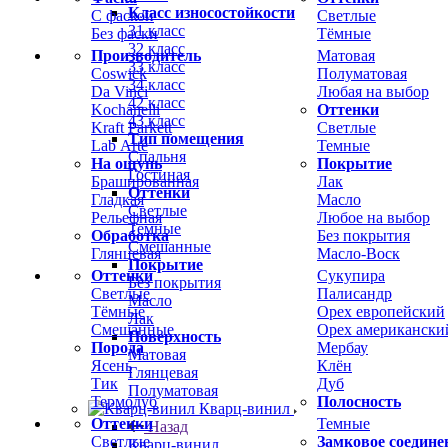
Класс износостойкости
С фаской
Светлые
31 класс
Без фаски
Тёмные
32 класс
Производитель
Матовая
33 класс
Coswick
Полуматовая
34 класс
Da Vinci
Любая на выбор
42 класс
Kochanelli
Оттенки
43 класс
Kraft Parkett
Светлые
Тип помещения
Lab Arte
Темные
Спальня
На ощупь
Покрытие
Гостиная
Брашированная
Лак
Оттенки
Гладкая
Масло
Светлые
Рельефная
Любое на выбор
Темные
Обработка
Без покрытия
Смешанные
Глянцевая
Масло-Воск
Покрытие
Оттенки
Сукупира
Без покрытия
Светлые
Палисандр
Масло
Тёмные
Орех европейский
Лак
Смешанные
Орех американски
Поверхность
Порода
Мербау
Матовая
Ясень
Клён
Глянцевая
Тик
Дуб
Полуматовая
Термодуб
Полосность
Кварц-винил
Оттенки
Темные
Назад
Светлые
Замковое соедине
Кварц-винил