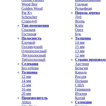
Wood Bee
Гладкая
Golden Wood
Рельефная
Par Ky
Порода дерева
Scheucher
Дуб
Стародуб
Ясень
Тип помещения
Клён
Спальня
Орех
Гостиная
Бук
Полосность
Толщина
Ёлочкой
14 мм
Голландский
15 мм
Однополосный
13 мм
Двухполосный
12 мм
Трёхполосный
Страна производ
Селекция
Австрия
Без отбора
Бельгия
Толщина
Канада
12 мм
Россия
14 мм
Польша
15 мм
США
16 мм
Германия
20 мм
Италия
Производитель
Китай
Ablux
Селекция