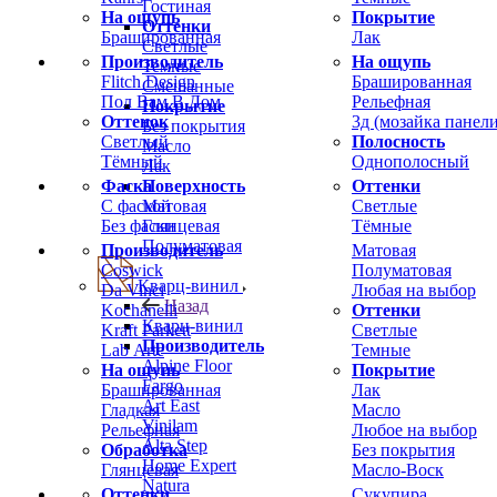
Гостиная
На ощупь
Покрытие
Оттенки
Брашированная
Лак
Светлые
Производитель
На ощупь
Темные
Flitch Design
Брашированная
Смешанные
Пол Вам В Дом
Рельефная
Покрытие
Оттенок
3д (мозайка панели
Без покрытия
Светлый
Полосность
Масло
Тёмный
Однополосный
Лак
Фаска
Оттенки
Поверхность
С фаской
Светлые
Матовая
Без фаски
Тёмные
Глянцевая
Полуматовая
Производитель
Матовая
Coswick
Полуматовая
Кварц-винил
Da Vinci
Любая на выбор
Назад
Kochanelli
Оттенки
Кварц-винил
Kraft Parkett
Светлые
Производитель
Lab Arte
Темные
Alpine Floor
На ощупь
Покрытие
Fargo
Брашированная
Лак
Art East
Гладкая
Масло
Vinilam
Рельефная
Любое на выбор
Alta Step
Обработка
Без покрытия
Home Expert
Глянцевая
Масло-Воск
Natura
Оттенки
Сукупира