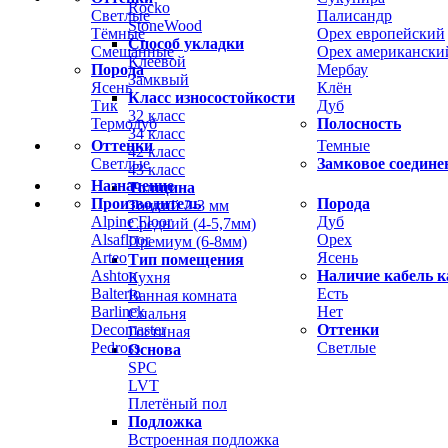
Rocko
Светлые
Палисандр
StoneWood
Тёмные
Орех европейский
Способ укладки
Смешанные
Орех американски
Клеевой
Порода
Мербау
Замквый
Ясень
Клён
Класс износостойкости
Тик
Дуб
32 класс
Термодуб
Полосность
34 класс
Оттенки
Темные
42 класс
Светлые
Замковое соедине
43 класс
Назначение
Толщина
Производитель
Порода
Тонкий 2-3 мм
Alpine Floor
Дуб
Средний (4-5,7мм)
Alsafloor
Орех
Премиум (6-8мм)
Arteo
Ясень
Тип помещения
Ashton
Наличие кабель к
Кухня
Balterio
Есть
Ванная комната
Barlinek
Нет
Спальня
Decomaster
Оттенки
Гостиная
Pedross
Светлые
Основа
SPC
LVT
Плетёный пол
Подложка
Встроенная подложка