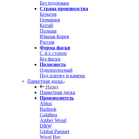
Без подложки
Страна производства
Бельгия
Германия
Китай
Польша
Южная Корея
Россия
Форма фаски
С 4-х сторон
Без фаски
Полосность
Однополосный
Под плитку и камень
Паркетная доска
Назад
Паркетная доска
Производитель
Ablux
Barlinek
Galathea
Amber Wood
D&W
Global Parquet
Wood Bee