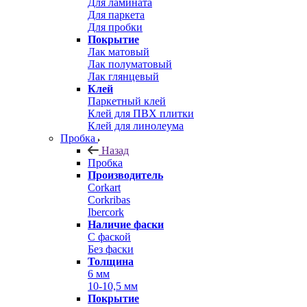
Для ламината
Для паркета
Для пробки
Покрытие
Лак матовый
Лак полуматовый
Лак глянцевый
Клей
Паркетный клей
Клей для ПВХ плитки
Клей для линолеума
Пробка
Назад
Пробка
Производитель
Corkart
Corkribas
Ibercork
Наличие фаски
С фаской
Без фаски
Толщина
6 мм
10-10,5 мм
Покрытие