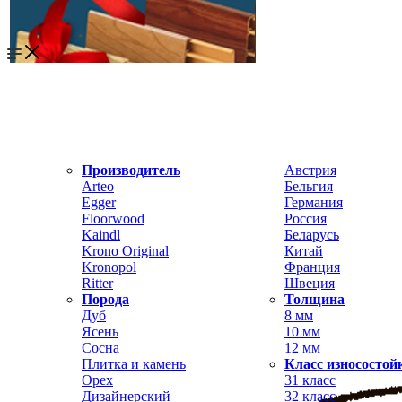
Производитель
Австрия
Arteo
Бельгия
Egger
Германия
Floorwood
Россия
Kaindl
Беларусь
Krono Original
Китай
Kronopol
Франция
Ritter
Швеция
Порода
Толщина
Дуб
8 мм
Ясень
10 мм
Сосна
12 мм
Плитка и камень
Класс износостой
Орех
31 класс
Дизайнерский
32 класс