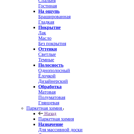
Спальня
Гостиная
На ощупь
Брашированная
Гладкая
Покрытие
Лак
Масло
Без покрытия
Оттенки
Светлые
Темные
Полосность
Однополосный
Ёлочкой
Дизайнерский
Обработка
Матовая
Полуматовая
Глянцевая
Паркетная химия
Назад
Паркетная химия
Назначение
Для массивной доски