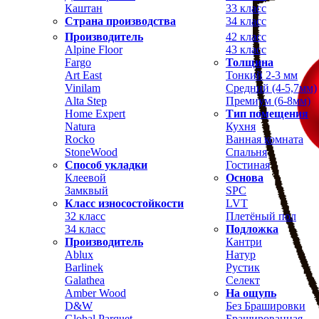
Каштан
33 класс
Страна производства
34 класс
Производитель
42 класс
Alpine Floor
43 класс
Fargo
Толщина
Art East
Тонкий 2-3 мм
Vinilam
Средний (4-5,7мм)
Alta Step
Премиум (6-8мм)
Home Expert
Тип помещения
Natura
Кухня
Rocko
Ванная комната
StoneWood
Спальня
Способ укладки
Гостиная
Клеевой
Основа
Замквый
SPC
Класс износостойкости
LVT
32 класс
Плетёный пол
34 класс
Подложка
Производитель
Кантри
Ablux
Натур
Barlinek
Рустик
Galathea
Селект
Amber Wood
На ощупь
D&W
Без Брашировки
Global Parquet
Брашированная