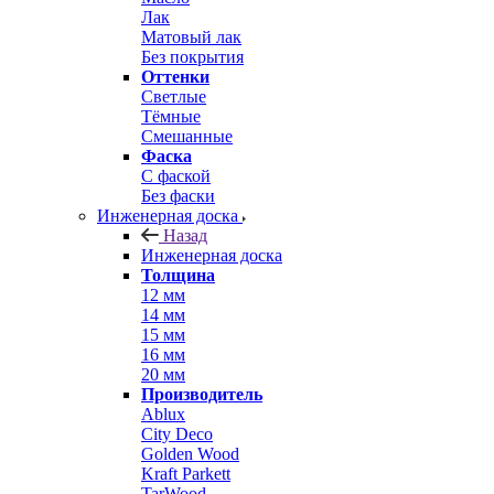
Лак
Матовый лак
Без покрытия
Оттенки
Светлые
Тёмные
Смешанные
Фаска
С фаской
Без фаски
Инженерная доска
Назад
Инженерная доска
Толщина
12 мм
14 мм
15 мм
16 мм
20 мм
Производитель
Ablux
City Deco
Golden Wood
Kraft Parkett
TarWood