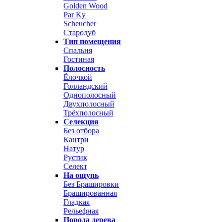
Golden Wood
Par Ky
Scheucher
Стародуб
Тип помещения
Спальня
Гостиная
Полосность
Ёлочкой
Голландский
Однополосный
Двухполосный
Трёхполосный
Селекция
Без отбора
Кантри
Натур
Рустик
Селект
На ощупь
Без Брашировки
Брашированная
Гладкая
Рельефная
Порода дерева