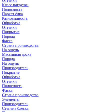
Оттенки
Класс нагрузки
Полосность
Паркет ёлка
Разновидность
Обработка
Оттенки
Покрытие
Порода
Фаска
Страна производства
На ощупь
Массивная доска
Порода
На ощупь
Производитель
Покрытие
Обработка
Оттенки
Полосность
Фаска
Страна производства
Элементы
Производитель
Степень блеска