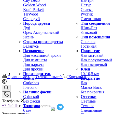
City Deco
Кантри
Golden Wood
Натур
Kraft Parkett
Селект
TarWood
Рустик
Стародуб
Смешанная
Порода дерева
Тип соединения
Дуб
Шип-Паз
Орех Американский
Замковой
Ясень
Тип помещения
Страна производства
Спальня
Беларусь
Гостиная
Назначение
Покрытие
Для массивной доски
Лак матовый
Для ламината
Лак полуматовый
Для паркета
Лак глянцевый
Для пробки
Клей
Производитель
10-10,5 мм
Сравнение
0
Отложенные
0
Корзина
0
Corkart
Покрытие
Corkribas
Лак
Ibercork
Масло-Воск
Наличие фаски
Без покрытия
С фаской
Оттенки
Телефоны
Без фаски
Светлые
+7 495
Показать
Толщина
Темные
Круглосуточно
6 мм
Смешанные
Заказать звонок