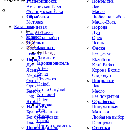
Разновидность
Покрытие
Английская Ёлка
Лак
Французская Ёлка
Масло
Обработка
Любое на выбор
Матовая
Масло-Воск
Каталог
Глянцевая
Порода
Назад
Полуматовая
Дуб
Каталог
Любая на выбор
Орех
Оттенки
Ясень
Ламинат
Светлые
Фаска
Назад
Темные
Без фаски
Ламинат
Порода
Ekzofloor
Производитель
Дуб
Kraft Parkett
Arteo
Ясень
Корона Exotic
Egger
Мербау
Стародуб
Floorwood
Орех
Покрытие
Kaindl
Орех
Лак
Krono Original
Бамбук
Масло
Kronopol
Тик
Без покрытия
Ritter
Ятоба
Обработка
Порода
На ощупь
Полуматовая
Дуб
Брашированная
Матовая
Ясень
Без брашировки
Любая на выбор
Сосна
Гладкая
Глянцевая
Плитка и камень
Производитель
Оттенки