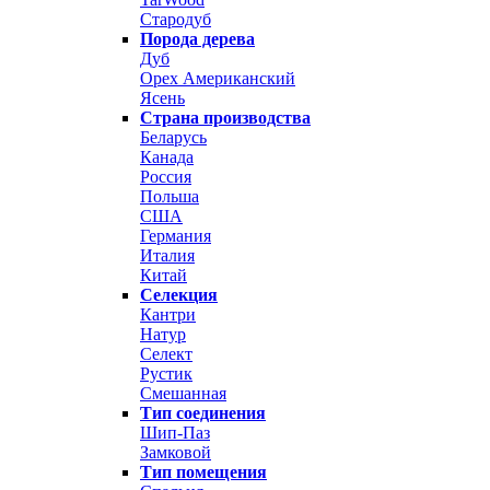
Стародуб
Порода дерева
Дуб
Орех Американский
Ясень
Страна производства
Беларусь
Канада
Россия
Польша
США
Германия
Италия
Китай
Селекция
Кантри
Натур
Селект
Рустик
Смешанная
Тип соединения
Шип-Паз
Замковой
Тип помещения