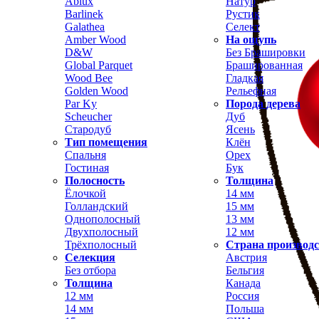
Ablux
Натур
Barlinek
Рустик
Galathea
Селект
Amber Wood
На ощупь
D&W
Без Брашировки
Global Parquet
Брашированная
Wood Bee
Гладкая
Golden Wood
Рельефная
Par Ky
Порода дерева
Scheucher
Дуб
Стародуб
Ясень
Тип помещения
Клён
Спальня
Орех
Гостиная
Бук
Полосность
Толщина
Ёлочкой
14 мм
Голландский
15 мм
Однополосный
13 мм
Двухполосный
12 мм
Трёхполосный
Страна производ
Селекция
Австрия
Без отбора
Бельгия
Толщина
Канада
12 мм
Россия
14 мм
Польша