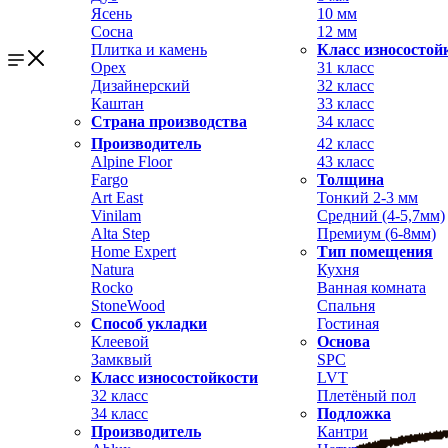
Ясень
10 мм
Сосна
12 мм
Плитка и камень
Класс износостой
Орех
31 класс
Дизайнерский
32 класс
Каштан
33 класс
Страна производства
34 класс
Производитель
42 класс
Alpine Floor
43 класс
Fargo
Толщина
Art East
Тонкий 2-3 мм
Vinilam
Средний (4-5,7мм)
Alta Step
Премиум (6-8мм)
Home Expert
Тип помещения
Natura
Кухня
Rocko
Ванная комната
StoneWood
Спальня
Способ укладки
Гостиная
Клеевой
Основа
Замквый
SPC
Класс износостойкости
LVT
32 класс
Плетёный пол
34 класс
Подложка
Производитель
Кантри