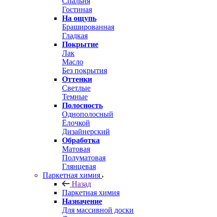
Спальня
Гостиная
На ощупь
Брашированная
Гладкая
Покрытие
Лак
Масло
Без покрытия
Оттенки
Светлые
Темные
Полосность
Однополосный
Ёлочкой
Дизайнерский
Обработка
Матовая
Полуматовая
Глянцевая
Паркетная химия
Назад
Паркетная химия
Назначение
Для массивной доски