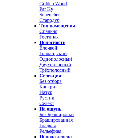
Golden Wood
Par Ky
Scheucher
Стародуб
Тип помещения
Спальня
Гостиная
Полосность
Ёлочкой
Голландский
Однополосный
Двухполосный
Трёхполосный
Селекция
Без отбора
Кантри
Натур
Рустик
Селект
На ощупь
Без Брашировки
Брашированная
Гладкая
Рельефная
Порода дерева