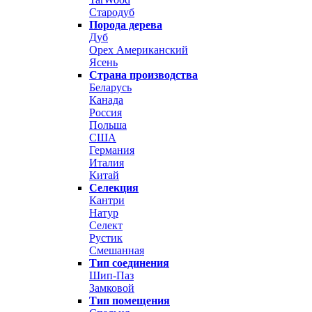
Стародуб
Порода дерева
Дуб
Орех Американский
Ясень
Страна производства
Беларусь
Канада
Россия
Польша
США
Германия
Италия
Китай
Селекция
Кантри
Натур
Селект
Рустик
Смешанная
Тип соединения
Шип-Паз
Замковой
Тип помещения