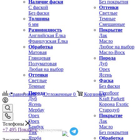
Наличие фаски
Без покрытия
С фаской
Оттенки
Без фаски
Светлые
Толщина
Темные
6 мм
Смешанные
Разновидность
Покрытие
Английская Ёлка
Лак
Французская Ёлка
Масло
Обработка
Любое на выбор
Матовая
Масло-Воск
Глянцевая
Порода
Полуматовая
Дуб
Любая на выбор
Орех
Оттенки
Ясень
Светлые
Фаска
Темные
Без фаски
Порода
Ekzofloor
Сравнение
0
Отложенные
0
Корзина
0
Дуб
Kraft Parkett
Ясень
Корона Exotic
Мербау
Стародуб
Орех
Покрытие
Орех
Лак
Телефоны
Бамбук
Масло
+7 495
Показать
Круглосуточно
Тик
Без покрытия
Ятоба
Обработка
Заказать звонок