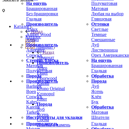
На ощупь
Полуматовая
Брашированная
Матовая
Без брашировки
Любая на выбор
Гладкая
Глянцевая
Производитель
Оттенки
Каталог
Ablux
Светлые
Назад
Amber Wood
Темные
Каталог
Amigo
Смешанные
Производитель
Дуб
Ламинат
Admonter
Лиственница
Назад
Coswick
Орех Американск
Ламинат
Степень блеска
На ощупь
Производитель
Матовая
Брашированная
Arteo
Полуматовая
Гладкая
Egger
Порода
Обработка
Floorwood
Производитель
Порода
Kaindl
Barlinek
Дуб
Krono Original
Boen
Ясень
Kronopol
Coswick
Клён
Ritter
Kahrs
Бук
Порода
Karelia
Обработка
Дуб
Tarkett
Матовая
Ясень
Инструменты для укладки
Шпатели
Сосна
Производитель
Гладкая
Плитка и камень
Meister
Обработка