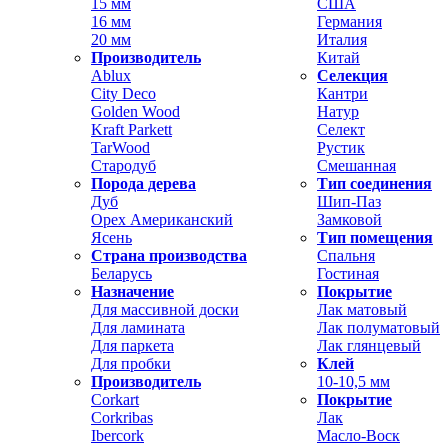
15 мм
США
16 мм
Германия
20 мм
Италия
Производитель
Китай
Ablux
Селекция
City Deco
Кантри
Golden Wood
Натур
Kraft Parkett
Селект
TarWood
Рустик
Стародуб
Смешанная
Порода дерева
Тип соединения
Дуб
Шип-Паз
Орех Американский
Замковой
Ясень
Тип помещения
Страна производства
Спальня
Беларусь
Гостиная
Назначение
Покрытие
Для массивной доски
Лак матовый
Для ламината
Лак полуматовый
Для паркета
Лак глянцевый
Для пробки
Клей
Производитель
10-10,5 мм
Corkart
Покрытие
Corkribas
Лак
Ibercork
Масло-Воск