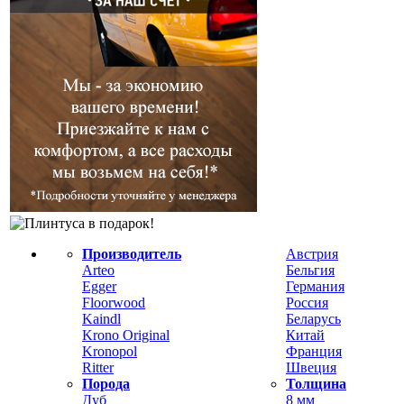
Производитель
Австрия
Arteo
Бельгия
Egger
Германия
Floorwood
Россия
Kaindl
Беларусь
Krono Original
Китай
Kronopol
Франция
Ritter
Швеция
Порода
Толщина
Дуб
8 мм