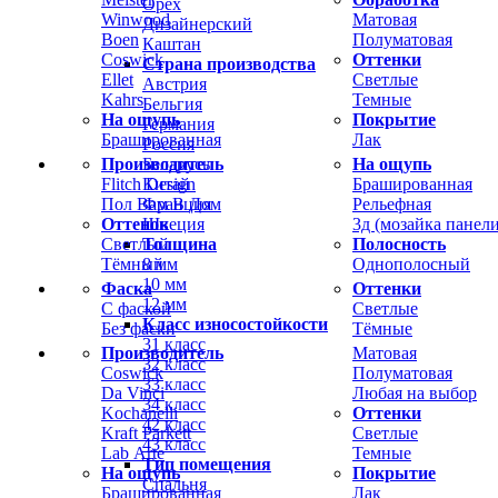
Орех
Winwood
Матовая
Дизайнерский
Boen
Полуматовая
Каштан
Coswick
Оттенки
Страна производства
Ellet
Светлые
Австрия
Kahrs
Темные
Бельгия
На ощупь
Покрытие
Германия
Брашированная
Лак
Россия
Производитель
На ощупь
Беларусь
Flitch Design
Брашированная
Китай
Пол Вам В Дом
Рельефная
Франция
Оттенок
3д (мозайка панели
Швеция
Светлый
Полосность
Толщина
Тёмный
Однополосный
8 мм
10 мм
Фаска
Оттенки
12 мм
С фаской
Светлые
Класс износостойкости
Без фаски
Тёмные
31 класс
Производитель
Матовая
32 класс
Coswick
Полуматовая
33 класс
Da Vinci
Любая на выбор
34 класс
Kochanelli
Оттенки
42 класс
Kraft Parkett
Светлые
43 класс
Lab Arte
Темные
Тип помещения
На ощупь
Покрытие
Спальня
Брашированная
Лак