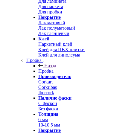
Для ламината
Для паркета
Для пробки
Покрытие
Лак матовый
Лак полуматовый
Лак глянцевый
Клей
Паркетный клей
Клей для ПВХ плитки
Клей для линолеума
Пробка
Назад
Пробка
Производитель
Corkart
Corkribas
Ibercork
Наличие фаски
С фаской
Без фаски
Толщина
6 мм
10-10,5 мм
Покрытие