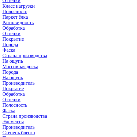
Оттенки
Класс нагрузки
Полосность
Паркет ёлка
Разновидность
Обработка
Оттенки
Покрытие
Порода
Фаска
Страна производства
На ощупь
Массивная доска
Порода
На ощупь
Производитель
Покрытие
Обработка
Оттенки
Полосность
Фаска
Страна производства
Элементы
Производитель
Степень блеска