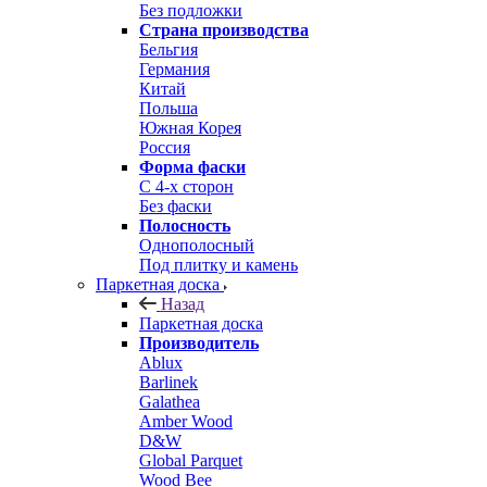
Без подложки
Страна производства
Бельгия
Германия
Китай
Польша
Южная Корея
Россия
Форма фаски
С 4-х сторон
Без фаски
Полосность
Однополосный
Под плитку и камень
Паркетная доска
Назад
Паркетная доска
Производитель
Ablux
Barlinek
Galathea
Amber Wood
D&W
Global Parquet
Wood Bee