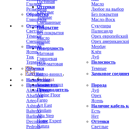
Гостиная
Гладкая
Масло
Оттенки
Рельефная
Любое на выбор
Светлые
Обработка
Без покрытия
Темные
Глянцевая
Масло-Воск
Смешанные
Оттенки
Сукупира
Покрытие
Светлые
Палисандр
Без покрытия
Тёмные
Орех европейский
Масло
Смешанные
Орех американски
Лак
Порода
Мербау
Поверхность
Ясень
Клён
Матовая
Тик
Дуб
Глянцевая
Термодуб
Полосность
Полуматовая
Оттенки
Темные
Светлые
Замковое соедине
Кварц-винил
Назад
Назначение
Кварц-винил
Производитель
Порода
Производитель
Alpine Floor
Дуб
Alpine Floor
Alsafloor
Орех
Fargo
Arteo
Ясень
Art East
Ashton
Наличие кабель к
Vinilam
Balterio
Есть
Alta Step
Barlinek
Нет
Home Expert
Decomaster
Оттенки
Natura
Pedross
Светлые