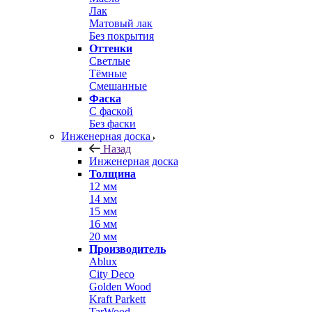
Лак
Матовый лак
Без покрытия
Оттенки
Светлые
Тёмные
Смешанные
Фаска
С фаской
Без фаски
Инженерная доска
Назад
Инженерная доска
Толщина
12 мм
14 мм
15 мм
16 мм
20 мм
Производитель
Ablux
City Deco
Golden Wood
Kraft Parkett
TarWood