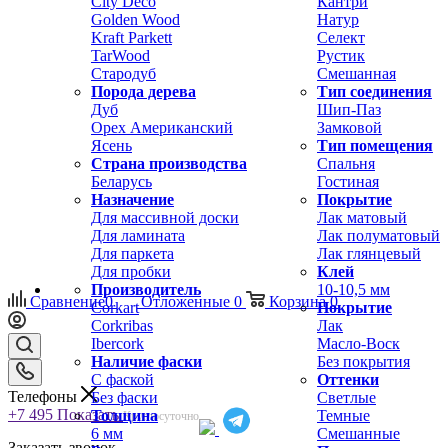
City Deco
Кантри
Golden Wood
Натур
Kraft Parkett
Селект
TarWood
Рустик
Стародуб
Смешанная
Порода дерева
Тип соединения
Дуб
Шип-Паз
Орех Американский
Замковой
Ясень
Тип помещения
Страна производства
Спальня
Беларусь
Гостиная
Назначение
Покрытие
Для массивной доски
Лак матовый
Для ламината
Лак полуматовый
Для паркета
Лак глянцевый
Для пробки
Клей
Производитель
10-10,5 мм
Сравнение
0
Отложенные
0
Корзина
0
Corkart
Покрытие
Corkribas
Лак
Ibercork
Масло-Воск
Наличие фаски
Без покрытия
С фаской
Оттенки
Телефоны
Без фаски
Светлые
+7 495
Показать
Толщина
Темные
Круглосуточно
6 мм
Смешанные
Заказать звонок