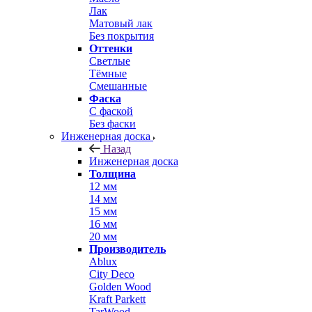
Лак
Матовый лак
Без покрытия
Оттенки
Светлые
Тёмные
Смешанные
Фаска
С фаской
Без фаски
Инженерная доска
Назад
Инженерная доска
Толщина
12 мм
14 мм
15 мм
16 мм
20 мм
Производитель
Ablux
City Deco
Golden Wood
Kraft Parkett
TarWood