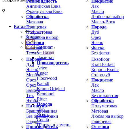
Разновидность
Покрытие
Английская Ёлка
Лак
Французская Ёлка
Масло
Обработка
Любое на выбор
Матовая
Масло-Воск
Каталог
Глянцевая
Порода
Назад
Полуматовая
Дуб
Каталог
Любая на выбор
Орех
Оттенки
Ясень
Ламинат
Светлые
Фаска
Назад
Темные
Без фаски
Ламинат
Порода
Ekzofloor
Производитель
Дуб
Kraft Parkett
Arteo
Ясень
Корона Exotic
Egger
Мербау
Стародуб
Floorwood
Орех
Покрытие
Kaindl
Орех
Лак
Krono Original
Бамбук
Масло
Kronopol
Тик
Без покрытия
Ritter
Ятоба
Обработка
Порода
На ощупь
Полуматовая
Дуб
Брашированная
Матовая
Ясень
Без брашировки
Любая на выбор
Сосна
Гладкая
Глянцевая
Плитка и камень
Производитель
Оттенки