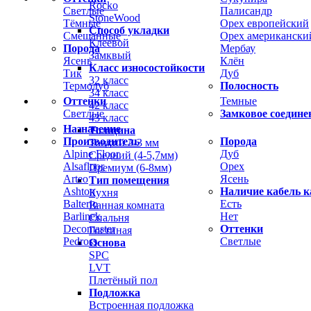
Rocko
Светлые
Палисандр
StoneWood
Тёмные
Орех европейский
Способ укладки
Смешанные
Орех американски
Клеевой
Порода
Мербау
Замквый
Ясень
Клён
Класс износостойкости
Тик
Дуб
32 класс
Термодуб
Полосность
34 класс
Оттенки
Темные
42 класс
Светлые
Замковое соедине
43 класс
Назначение
Толщина
Производитель
Порода
Тонкий 2-3 мм
Alpine Floor
Дуб
Средний (4-5,7мм)
Alsafloor
Орех
Премиум (6-8мм)
Arteo
Ясень
Тип помещения
Ashton
Наличие кабель к
Кухня
Balterio
Есть
Ванная комната
Barlinek
Нет
Спальня
Decomaster
Оттенки
Гостиная
Pedross
Светлые
Основа
SPC
LVT
Плетёный пол
Подложка
Встроенная подложка