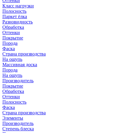
Оттенки
Класс нагрузки
Полосность
Паркет ёлка
Разновидность
Обработка
Оттенки
Покрытие
Порода
Фаска
Страна производства
На ощупь
Массивная доска
Порода
На ощупь
Производитель
Покрытие
Обработка
Оттенки
Полосность
Фаска
Страна производства
Элементы
Производитель
Степень блеска