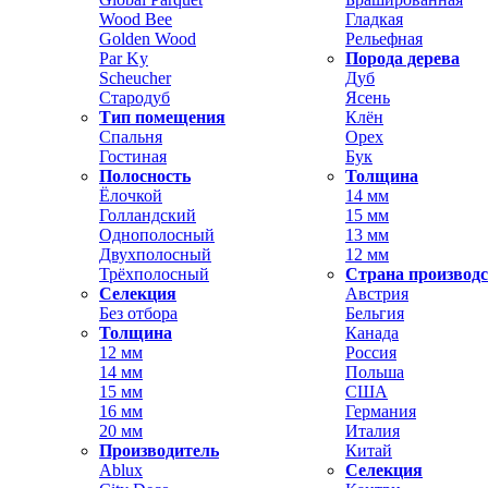
Wood Bee
Гладкая
Golden Wood
Рельефная
Par Ky
Порода дерева
Scheucher
Дуб
Стародуб
Ясень
Тип помещения
Клён
Спальня
Орех
Гостиная
Бук
Полосность
Толщина
Ёлочкой
14 мм
Голландский
15 мм
Однополосный
13 мм
Двухполосный
12 мм
Трёхполосный
Страна производ
Селекция
Австрия
Без отбора
Бельгия
Толщина
Канада
12 мм
Россия
14 мм
Польша
15 мм
США
16 мм
Германия
20 мм
Италия
Производитель
Китай
Ablux
Селекция