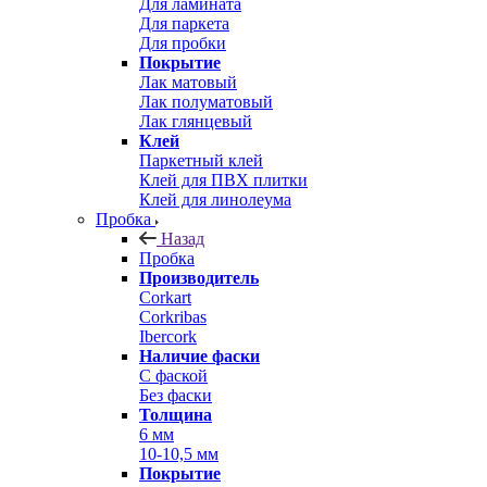
Для ламината
Для паркета
Для пробки
Покрытие
Лак матовый
Лак полуматовый
Лак глянцевый
Клей
Паркетный клей
Клей для ПВХ плитки
Клей для линолеума
Пробка
Назад
Пробка
Производитель
Corkart
Corkribas
Ibercork
Наличие фаски
С фаской
Без фаски
Толщина
6 мм
10-10,5 мм
Покрытие