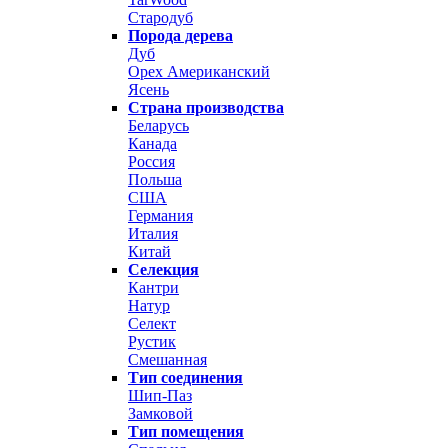
Стародуб
Порода дерева
Дуб
Орех Американский
Ясень
Страна производства
Беларусь
Канада
Россия
Польша
США
Германия
Италия
Китай
Селекция
Кантри
Натур
Селект
Рустик
Смешанная
Тип соединения
Шип-Паз
Замковой
Тип помещения