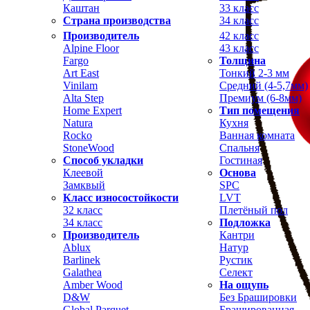
Каштан
33 класс
Страна производства
34 класс
Производитель
42 класс
Alpine Floor
43 класс
Fargo
Толщина
Art East
Тонкий 2-3 мм
Vinilam
Средний (4-5,7мм)
Alta Step
Премиум (6-8мм)
Home Expert
Тип помещения
Natura
Кухня
Rocko
Ванная комната
StoneWood
Спальня
Способ укладки
Гостиная
Клеевой
Основа
Замквый
SPC
Класс износостойкости
LVT
32 класс
Плетёный пол
34 класс
Подложка
Производитель
Кантри
Ablux
Натур
Barlinek
Рустик
Galathea
Селект
Amber Wood
На ощупь
D&W
Без Брашировки
Global Parquet
Брашированная