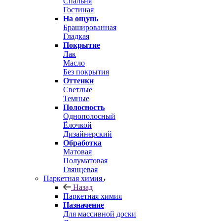
Спальня
Гостиная
На ощупь
Брашированная
Гладкая
Покрытие
Лак
Масло
Без покрытия
Оттенки
Светлые
Темные
Полосность
Однополосный
Ёлочкой
Дизайнерский
Обработка
Матовая
Полуматовая
Глянцевая
Паркетная химия
Назад
Паркетная химия
Назначение
Для массивной доски