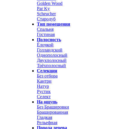
Golden Wood
Par Ky
Scheucher
Стародуб
Тип помещения
Спальня
Гостиная
Полосность
Ёлочкой
Голландский
Однополосный
Двухполосный
Трёхполосный
Селекция
Без отбора
Кантри
Натур
Рустик
Селект
На ощупь
Без Брашировки
Брашированная
Гладкая
Рельефная
Порода дерева