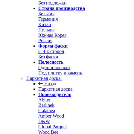
Без подложки
Страна производства
Бельгия
Германия
Китай
Польша
Южная Корея
Россия
Форма фаски
С 4-х сторон
Без фаски
Полосность
Однополосный
Под плитку и камень
Паркетная доска
Назад
Паркетная доска
Производитель
Ablux
Barlinek
Galathea
Amber Wood
D&W
Global Parquet
Wood Bee