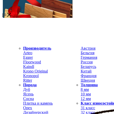
Производитель
Австрия
Arteo
Бельгия
Egger
Германия
Floorwood
Россия
Kaindl
Беларусь
Krono Original
Китай
Kronopol
Франция
Ritter
Швеция
Порода
Толщина
Дуб
8 мм
Ясень
10 мм
Сосна
12 мм
Плитка и камень
Класс износостой
Орех
31 класс
Дизайнерский
32 класс