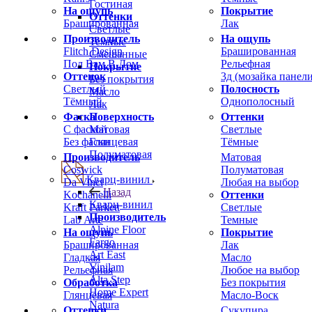
Гостиная
На ощупь
Покрытие
Оттенки
Брашированная
Лак
Светлые
Производитель
На ощупь
Темные
Flitch Design
Брашированная
Смешанные
Пол Вам В Дом
Рельефная
Покрытие
Оттенок
3д (мозайка панели
Без покрытия
Светлый
Полосность
Масло
Тёмный
Однополосный
Лак
Фаска
Оттенки
Поверхность
С фаской
Светлые
Матовая
Без фаски
Тёмные
Глянцевая
Полуматовая
Производитель
Матовая
Coswick
Полуматовая
Кварц-винил
Da Vinci
Любая на выбор
Назад
Kochanelli
Оттенки
Кварц-винил
Kraft Parkett
Светлые
Производитель
Lab Arte
Темные
Alpine Floor
На ощупь
Покрытие
Fargo
Брашированная
Лак
Art East
Гладкая
Масло
Vinilam
Рельефная
Любое на выбор
Alta Step
Обработка
Без покрытия
Home Expert
Глянцевая
Масло-Воск
Natura
Оттенки
Сукупира