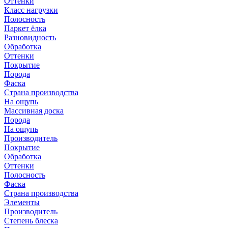
Оттенки
Класс нагрузки
Полосность
Паркет ёлка
Разновидность
Обработка
Оттенки
Покрытие
Порода
Фаска
Страна производства
На ощупь
Массивная доска
Порода
На ощупь
Производитель
Покрытие
Обработка
Оттенки
Полосность
Фаска
Страна производства
Элементы
Производитель
Степень блеска