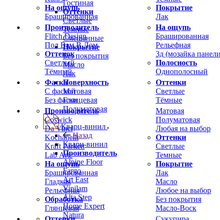
Гостиная
На ощупь
Покрытие
Оттенки
Брашированная
Лак
Светлые
Производитель
На ощупь
Темные
Flitch Design
Брашированная
Смешанные
Пол Вам В Дом
Рельефная
Покрытие
Оттенок
3д (мозайка панели
Без покрытия
Светлый
Полосность
Масло
Тёмный
Однополосный
Лак
Фаска
Оттенки
Поверхность
С фаской
Светлые
Матовая
Без фаски
Тёмные
Глянцевая
Полуматовая
Производитель
Матовая
Coswick
Полуматовая
Кварц-винил
Da Vinci
Любая на выбор
Назад
Kochanelli
Оттенки
Кварц-винил
Kraft Parkett
Светлые
Производитель
Lab Arte
Темные
Alpine Floor
На ощупь
Покрытие
Fargo
Брашированная
Лак
Art East
Гладкая
Масло
Vinilam
Рельефная
Любое на выбор
Alta Step
Обработка
Без покрытия
Home Expert
Глянцевая
Масло-Воск
Natura
Оттенки
Сукупира