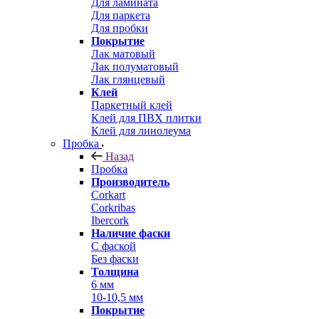
Для ламината
Для паркета
Для пробки
Покрытие
Лак матовый
Лак полуматовый
Лак глянцевый
Клей
Паркетный клей
Клей для ПВХ плитки
Клей для линолеума
Пробка
Назад
Пробка
Производитель
Corkart
Corkribas
Ibercork
Наличие фаски
С фаской
Без фаски
Толщина
6 мм
10-10,5 мм
Покрытие