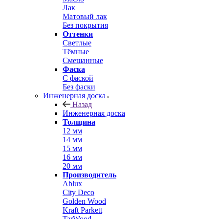
Лак
Матовый лак
Без покрытия
Оттенки
Светлые
Тёмные
Смешанные
Фаска
С фаской
Без фаски
Инженерная доска
Назад
Инженерная доска
Толщина
12 мм
14 мм
15 мм
16 мм
20 мм
Производитель
Ablux
City Deco
Golden Wood
Kraft Parkett
TarWood