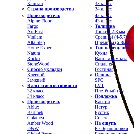
Каштан
33 класс
Страна производства
34 класс
Производитель
42 класс
Alpine Floor
43 класс
Fargo
Толщина
Art East
Тонкий 2-3 мм
Vinilam
Средний (4-5,7мм)
Alta Step
Премиум (6-8мм)
Home Expert
Тип помещения
Natura
Кухня
Rocko
Ванная комната
StoneWood
Спальня
Способ укладки
Гостиная
Клеевой
Основа
Замквый
SPC
Класс износостойкости
LVT
32 класс
Плетёный пол
34 класс
Подложка
Производитель
Кантри
Ablux
Натур
Barlinek
Рустик
Galathea
Селект
Amber Wood
На ощупь
D&W
Без Брашировки
Global Parquet
Брашированная