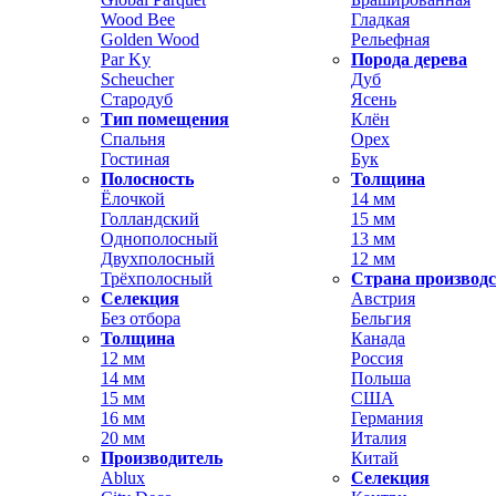
Wood Bee
Гладкая
Golden Wood
Рельефная
Par Ky
Порода дерева
Scheucher
Дуб
Стародуб
Ясень
Тип помещения
Клён
Спальня
Орех
Гостиная
Бук
Полосность
Толщина
Ёлочкой
14 мм
Голландский
15 мм
Однополосный
13 мм
Двухполосный
12 мм
Трёхполосный
Страна производ
Селекция
Австрия
Без отбора
Бельгия
Толщина
Канада
12 мм
Россия
14 мм
Польша
15 мм
США
16 мм
Германия
20 мм
Италия
Производитель
Китай
Ablux
Селекция