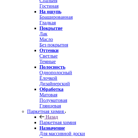
Спальня
Гостиная
На ощупь
Брашированная
Гладкая
Покрытие
Лак
Масло
Без покрытия
Оттенки
Светлые
Темные
Полосность
Однополосный
Ёлочкой
Дизайнерский
Обработка
Матовая
Полуматовая
Глянцевая
Паркетная химия
Назад
Паркетная химия
Назначение
Для массивной доски