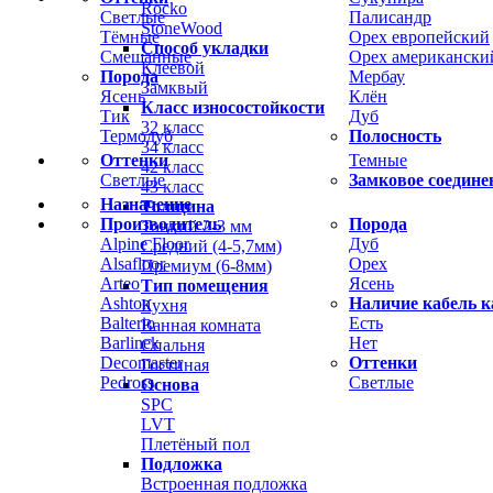
Rocko
Светлые
Палисандр
StoneWood
Тёмные
Орех европейский
Способ укладки
Смешанные
Орех американски
Клеевой
Порода
Мербау
Замквый
Ясень
Клён
Класс износостойкости
Тик
Дуб
32 класс
Термодуб
Полосность
34 класс
Оттенки
Темные
42 класс
Светлые
Замковое соедине
43 класс
Назначение
Толщина
Производитель
Порода
Тонкий 2-3 мм
Alpine Floor
Дуб
Средний (4-5,7мм)
Alsafloor
Орех
Премиум (6-8мм)
Arteo
Ясень
Тип помещения
Ashton
Наличие кабель к
Кухня
Balterio
Есть
Ванная комната
Barlinek
Нет
Спальня
Decomaster
Оттенки
Гостиная
Pedross
Светлые
Основа
SPC
LVT
Плетёный пол
Подложка
Встроенная подложка