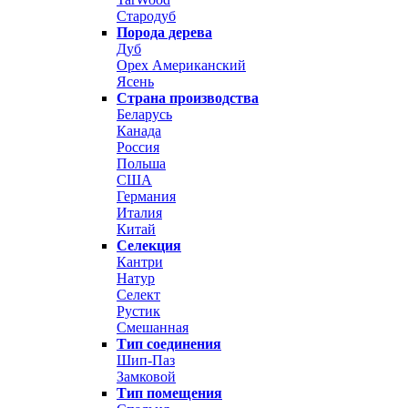
Стародуб
Порода дерева
Дуб
Орех Американский
Ясень
Страна производства
Беларусь
Канада
Россия
Польша
США
Германия
Италия
Китай
Селекция
Кантри
Натур
Селект
Рустик
Смешанная
Тип соединения
Шип-Паз
Замковой
Тип помещения