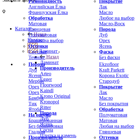
Разновидность
Покрытие
Английская Ёлка
Лак
Французская Ёлка
Масло
Обработка
Любое на выбор
Матовая
Масло-Воск
Каталог
Глянцевая
Порода
Назад
Полуматовая
Дуб
Каталог
Любая на выбор
Орех
Оттенки
Ясень
Ламинат
Светлые
Фаска
Назад
Темные
Без фаски
Ламинат
Порода
Ekzofloor
Производитель
Дуб
Kraft Parkett
Arteo
Ясень
Корона Exotic
Egger
Мербау
Стародуб
Floorwood
Орех
Покрытие
Kaindl
Орех
Лак
Krono Original
Бамбук
Масло
Kronopol
Тик
Без покрытия
Ritter
Ятоба
Обработка
Порода
На ощупь
Полуматовая
Дуб
Брашированная
Матовая
Ясень
Без брашировки
Любая на выбор
Сосна
Гладкая
Глянцевая
Плитка и камень
Производитель
Оттенки