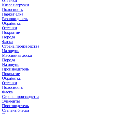
Оттенки
Класс нагрузки
Полосность
Паркет ёлка
Разновидность
Обработка
Оттенки
Покрытие
Порода
Фаска
Страна производства
На ощупь
Массивная доска
Порода
На ощупь
Производитель
Покрытие
Обработка
Оттенки
Полосность
Фаска
Страна производства
Элементы
Производитель
Степень блеска