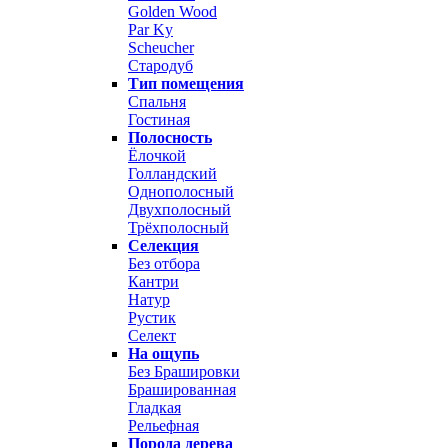
Golden Wood
Par Ky
Scheucher
Стародуб
Тип помещения
Спальня
Гостиная
Полосность
Ёлочкой
Голландский
Однополосный
Двухполосный
Трёхполосный
Селекция
Без отбора
Кантри
Натур
Рустик
Селект
На ощупь
Без Брашировки
Брашированная
Гладкая
Рельефная
Порода дерева