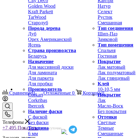
City Deco
Кантри
Golden Wood
Натур
Kraft Parkett
Селект
TarWood
Рустик
Стародуб
Смешанная
Порода дерева
Тип соединения
Дуб
Шип-Паз
Орех Американский
Замковой
Ясень
Тип помещения
Страна производства
Спальня
Беларусь
Гостиная
Назначение
Покрытие
Для массивной доски
Лак матовый
Для ламината
Лак полуматовый
Для паркета
Лак глянцевый
Для пробки
Клей
Производитель
10-10,5 мм
Сравнение
0
Отложенные
0
Корзина
0
Corkart
Покрытие
Corkribas
Лак
Ibercork
Масло-Воск
Наличие фаски
Без покрытия
С фаской
Оттенки
Телефоны
Без фаски
Светлые
+7 495
Показать
Толщина
Темные
Круглосуточно
6 мм
Смешанные
Заказать звонок