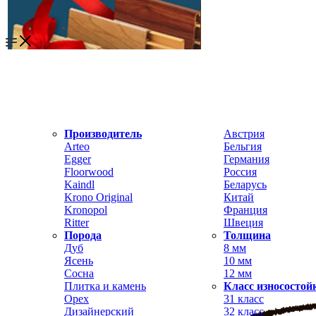
Производитель
Австрия
Arteo
Бельгия
Egger
Германия
Floorwood
Россия
Kaindl
Беларусь
Krono Original
Китай
Kronopol
Франция
Ritter
Швеция
Порода
Толщина
Дуб
8 мм
Ясень
10 мм
Сосна
12 мм
Плитка и камень
Класс износостой
Орех
31 класс
Дизайнерский
32 класс