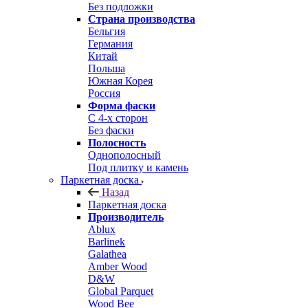
Без подложки
Страна производства
Бельгия
Германия
Китай
Польша
Южная Корея
Россия
Форма фаски
С 4-х сторон
Без фаски
Полосность
Однополосный
Под плитку и камень
Паркетная доска
Назад
Паркетная доска
Производитель
Ablux
Barlinek
Galathea
Amber Wood
D&W
Global Parquet
Wood Bee