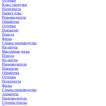
Оттенки
Класс нагрузки
Полосность
Паркет ёлка
Разновидность
Обработка
Оттенки
Покрытие
Порода
Фаска
Страна производства
На ощупь
Массивная доска
Порода
На ощупь
Производитель
Покрытие
Обработка
Оттенки
Полосность
Фаска
Страна производства
Элементы
Производитель
Степень блеска