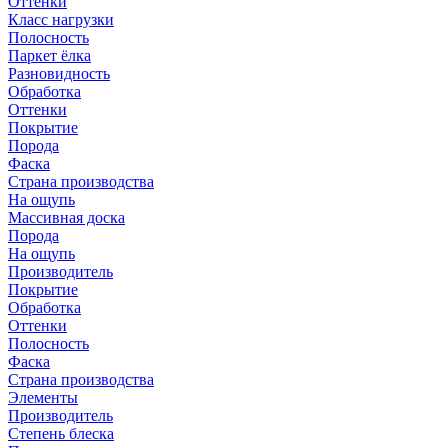
Оттенки
Класс нагрузки
Полосность
Паркет ёлка
Разновидность
Обработка
Оттенки
Покрытие
Порода
Фаска
Страна производства
На ощупь
Массивная доска
Порода
На ощупь
Производитель
Покрытие
Обработка
Оттенки
Полосность
Фаска
Страна производства
Элементы
Производитель
Степень блеска