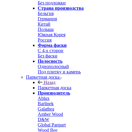
Без подложки
Страна производства
Бельгия
Германия
Китай
Польша
Южная Корея
Россия
Форма фаски
С 4-х сторон
Без фаски
Полосность
Однополосный
Под плитку и камень
Паркетная доска
Назад
Паркетная доска
Производитель
Ablux
Barlinek
Galathea
Amber Wood
D&W
Global Parquet
Wood Bee