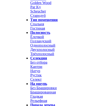
Golden Wood
Par Ky
Scheucher
Стародуб
Тип помещения
Спальня
Гостиная
Полосность
Ёлочкой
Голландский
Однополосный
Двухполосный
Трёхполосный
Селекция
Без отбора
Кантри
Натур
Рустик
Селект
На ощупь
Без Брашировки
Брашированная
Гладкая
Рельефная
Порода дерева