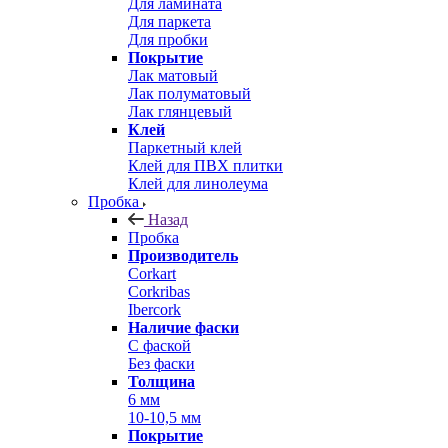
Для ламината
Для паркета
Для пробки
Покрытие
Лак матовый
Лак полуматовый
Лак глянцевый
Клей
Паркетный клей
Клей для ПВХ плитки
Клей для линолеума
Пробка
Назад
Пробка
Производитель
Corkart
Corkribas
Ibercork
Наличие фаски
С фаской
Без фаски
Толщина
6 мм
10-10,5 мм
Покрытие