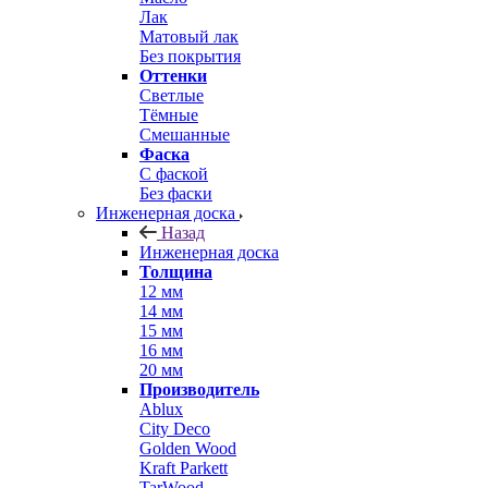
Лак
Матовый лак
Без покрытия
Оттенки
Светлые
Тёмные
Смешанные
Фаска
С фаской
Без фаски
Инженерная доска
Назад
Инженерная доска
Толщина
12 мм
14 мм
15 мм
16 мм
20 мм
Производитель
Ablux
City Deco
Golden Wood
Kraft Parkett
TarWood