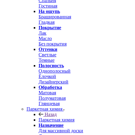
Спальня
Гостиная
На ощупь
Брашированная
Гладкая
Покрытие
Лак
Масло
Без покрытия
Оттенки
Светлые
Темные
Полосность
Однополосный
Ёлочкой
Дизайнерский
Обработка
Матовая
Полуматовая
Глянцевая
Паркетная химия
Назад
Паркетная химия
Назначение
Для массивной доски