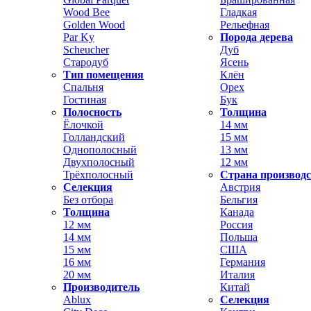
Wood Bee
Гладкая
Golden Wood
Рельефная
Par Ky
Порода дерева
Scheucher
Дуб
Стародуб
Ясень
Тип помещения
Клён
Спальня
Орех
Гостиная
Бук
Полосность
Толщина
Ёлочкой
14 мм
Голландский
15 мм
Однополосный
13 мм
Двухполосный
12 мм
Трёхполосный
Страна производ
Селекция
Австрия
Без отбора
Бельгия
Толщина
Канада
12 мм
Россия
14 мм
Польша
15 мм
США
16 мм
Германия
20 мм
Италия
Производитель
Китай
Ablux
Селекция