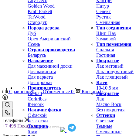
City Deco
Кантри
Golden Wood
Натур
Kraft Parkett
Селект
TarWood
Рустик
Стародуб
Смешанная
Порода дерева
Тип соединения
Дуб
Шип-Паз
Орех Американский
Замковой
Ясень
Тип помещения
Страна производства
Спальня
Беларусь
Гостиная
Назначение
Покрытие
Для массивной доски
Лак матовый
Для ламината
Лак полуматовый
Для паркета
Лак глянцевый
Для пробки
Клей
Производитель
10-10,5 мм
Сравнение
0
Отложенные
0
Корзина
0
Corkart
Покрытие
Corkribas
Лак
Ibercork
Масло-Воск
Наличие фаски
Без покрытия
С фаской
Оттенки
Телефоны
Без фаски
Светлые
+7 495
Показать
Толщина
Темные
Круглосуточно
6 мм
Смешанные
Заказать звонок