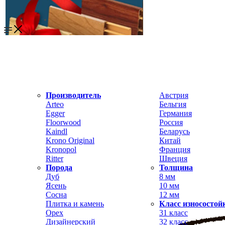
Производитель
Австрия
Arteo
Бельгия
Egger
Германия
Floorwood
Россия
Kaindl
Беларусь
Krono Original
Китай
Kronopol
Франция
Ritter
Швеция
Порода
Толщина
Дуб
8 мм
Ясень
10 мм
Сосна
12 мм
Плитка и камень
Класс износостой
Орех
31 класс
Дизайнерский
32 класс