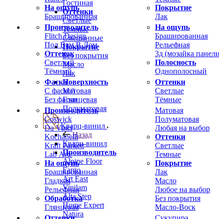
Гостиная
На ощупь
Покрытие
Оттенки
Брашированная
Лак
Светлые
Производитель
На ощупь
Темные
Flitch Design
Брашированная
Смешанные
Пол Вам В Дом
Рельефная
Покрытие
Оттенок
3д (мозайка панели
Без покрытия
Светлый
Полосность
Масло
Тёмный
Однополосный
Лак
Фаска
Оттенки
Поверхность
С фаской
Светлые
Матовая
Без фаски
Тёмные
Глянцевая
Полуматовая
Производитель
Матовая
Coswick
Полуматовая
Кварц-винил
Da Vinci
Любая на выбор
Назад
Kochanelli
Оттенки
Кварц-винил
Kraft Parkett
Светлые
Производитель
Lab Arte
Темные
Alpine Floor
На ощупь
Покрытие
Fargo
Брашированная
Лак
Art East
Гладкая
Масло
Vinilam
Рельефная
Любое на выбор
Alta Step
Обработка
Без покрытия
Home Expert
Глянцевая
Масло-Воск
Natura
Оттенки
Сукупира