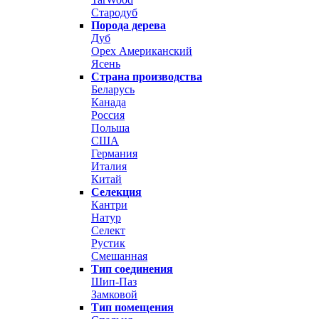
Стародуб
Порода дерева
Дуб
Орех Американский
Ясень
Страна производства
Беларусь
Канада
Россия
Польша
США
Германия
Италия
Китай
Селекция
Кантри
Натур
Селект
Рустик
Смешанная
Тип соединения
Шип-Паз
Замковой
Тип помещения