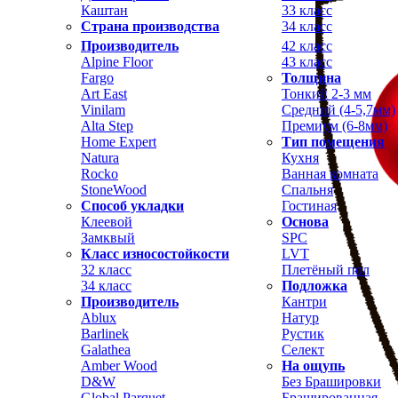
Каштан
33 класс
Страна производства
34 класс
Производитель
42 класс
Alpine Floor
43 класс
Fargo
Толщина
Art East
Тонкий 2-3 мм
Vinilam
Средний (4-5,7мм)
Alta Step
Премиум (6-8мм)
Home Expert
Тип помещения
Natura
Кухня
Rocko
Ванная комната
StoneWood
Спальня
Способ укладки
Гостиная
Клеевой
Основа
Замквый
SPC
Класс износостойкости
LVT
32 класс
Плетёный пол
34 класс
Подложка
Производитель
Кантри
Ablux
Натур
Barlinek
Рустик
Galathea
Селект
Amber Wood
На ощупь
D&W
Без Брашировки
Global Parquet
Брашированная