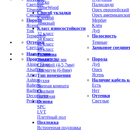
Rocko
Светлые
Палисандр
StoneWood
Тёмные
Орех европейский
Способ укладки
Смешанные
Орех американски
Клеевой
Порода
Мербау
Замквый
Ясень
Клён
Класс износостойкости
Тик
Дуб
32 класс
Термодуб
Полосность
34 класс
Оттенки
Темные
42 класс
Светлые
Замковое соедине
43 класс
Назначение
Толщина
Производитель
Порода
Тонкий 2-3 мм
Alpine Floor
Дуб
Средний (4-5,7мм)
Alsafloor
Орех
Премиум (6-8мм)
Arteo
Ясень
Тип помещения
Ashton
Наличие кабель к
Кухня
Balterio
Есть
Ванная комната
Barlinek
Нет
Спальня
Decomaster
Оттенки
Гостиная
Pedross
Светлые
Основа
SPC
LVT
Плетёный пол
Подложка
Встроенная подложка