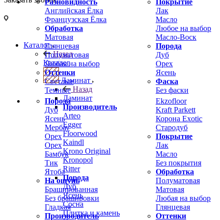
Разновидность
Покрытие
Английская Ёлка
Лак
Французская Ёлка
Масло
Обработка
Любое на выбор
Матовая
Масло-Воск
Каталог
Глянцевая
Порода
Назад
Полуматовая
Дуб
Каталог
Любая на выбор
Орех
Оттенки
Ясень
Ламинат
Светлые
Фаска
Назад
Темные
Без фаски
Ламинат
Порода
Ekzofloor
Производитель
Дуб
Kraft Parkett
Arteo
Ясень
Корона Exotic
Egger
Мербау
Стародуб
Floorwood
Орех
Покрытие
Kaindl
Орех
Лак
Krono Original
Бамбук
Масло
Kronopol
Тик
Без покрытия
Ritter
Ятоба
Обработка
Порода
На ощупь
Полуматовая
Дуб
Брашированная
Матовая
Ясень
Без брашировки
Любая на выбор
Сосна
Гладкая
Глянцевая
Плитка и камень
Производитель
Оттенки