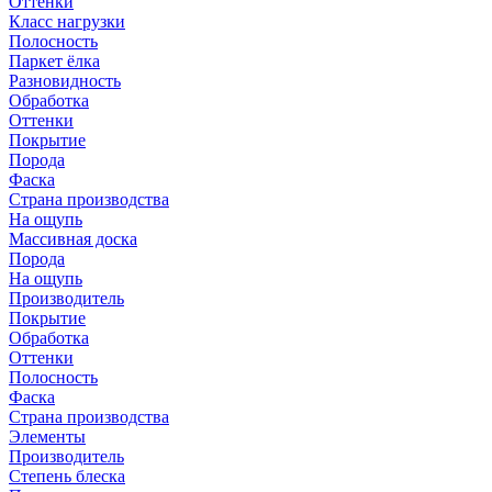
Оттенки
Класс нагрузки
Полосность
Паркет ёлка
Разновидность
Обработка
Оттенки
Покрытие
Порода
Фаска
Страна производства
На ощупь
Массивная доска
Порода
На ощупь
Производитель
Покрытие
Обработка
Оттенки
Полосность
Фаска
Страна производства
Элементы
Производитель
Степень блеска