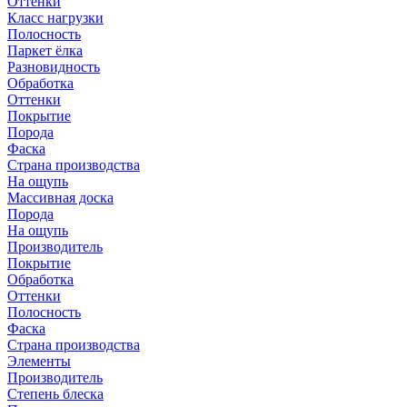
Оттенки
Класс нагрузки
Полосность
Паркет ёлка
Разновидность
Обработка
Оттенки
Покрытие
Порода
Фаска
Страна производства
На ощупь
Массивная доска
Порода
На ощупь
Производитель
Покрытие
Обработка
Оттенки
Полосность
Фаска
Страна производства
Элементы
Производитель
Степень блеска