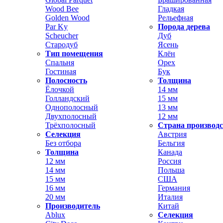
Wood Bee
Гладкая
Golden Wood
Рельефная
Par Ky
Порода дерева
Scheucher
Дуб
Стародуб
Ясень
Тип помещения
Клён
Спальня
Орех
Гостиная
Бук
Полосность
Толщина
Ёлочкой
14 мм
Голландский
15 мм
Однополосный
13 мм
Двухполосный
12 мм
Трёхполосный
Страна производ
Селекция
Австрия
Без отбора
Бельгия
Толщина
Канада
12 мм
Россия
14 мм
Польша
15 мм
США
16 мм
Германия
20 мм
Италия
Производитель
Китай
Ablux
Селекция