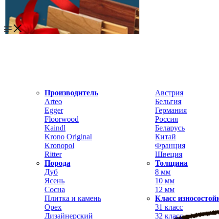
Производитель
Австрия
Arteo
Бельгия
Egger
Германия
Floorwood
Россия
Kaindl
Беларусь
Krono Original
Китай
Kronopol
Франция
Ritter
Швеция
Порода
Толщина
Дуб
8 мм
Ясень
10 мм
Сосна
12 мм
Плитка и камень
Класс износостой
Орех
31 класс
Дизайнерский
32 класс