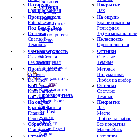
Гостиная
На ощупь
Покрытие
Оттенки
Брашированная
Лак
Светлые
Производитель
На ощупь
Темные
Flitch Design
Брашированная
Смешанные
Пол Вам В Дом
Рельефная
Покрытие
Оттенок
3д (мозайка панели
Без покрытия
Светлый
Полосность
Масло
Тёмный
Однополосный
Лак
Фаска
Оттенки
Поверхность
С фаской
Светлые
Матовая
Без фаски
Тёмные
Глянцевая
Полуматовая
Производитель
Матовая
Coswick
Полуматовая
Кварц-винил
Da Vinci
Любая на выбор
Назад
Kochanelli
Оттенки
Кварц-винил
Kraft Parkett
Светлые
Производитель
Lab Arte
Темные
Alpine Floor
На ощупь
Покрытие
Fargo
Брашированная
Лак
Art East
Гладкая
Масло
Vinilam
Рельефная
Любое на выбор
Alta Step
Обработка
Без покрытия
Home Expert
Глянцевая
Масло-Воск
Natura
Оттенки
Сукупира