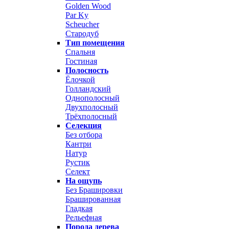
Golden Wood
Par Ky
Scheucher
Стародуб
Тип помещения
Спальня
Гостиная
Полосность
Ёлочкой
Голландский
Однополосный
Двухполосный
Трёхполосный
Селекция
Без отбора
Кантри
Натур
Рустик
Селект
На ощупь
Без Брашировки
Брашированная
Гладкая
Рельефная
Порода дерева