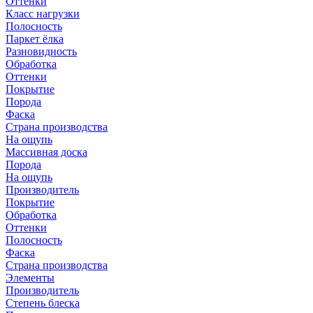
Оттенки
Класс нагрузки
Полосность
Паркет ёлка
Разновидность
Обработка
Оттенки
Покрытие
Порода
Фаска
Страна производства
На ощупь
Массивная доска
Порода
На ощупь
Производитель
Покрытие
Обработка
Оттенки
Полосность
Фаска
Страна производства
Элементы
Производитель
Степень блеска