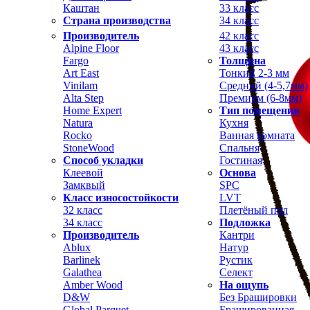
Каштан
33 класс
Страна производства
34 класс
Производитель
42 класс
Alpine Floor
43 класс
Fargo
Толщина
Art East
Тонкий 2-3 мм
Vinilam
Средний (4-5,7мм)
Alta Step
Премиум (6-8мм)
Home Expert
Тип помещения
Natura
Кухня
Rocko
Ванная комната
StoneWood
Спальня
Способ укладки
Гостиная
Клеевой
Основа
Замквый
SPC
Класс износостойкости
LVT
32 класс
Плетёный пол
34 класс
Подложка
Производитель
Кантри
Ablux
Натур
Barlinek
Рустик
Galathea
Селект
Amber Wood
На ощупь
D&W
Без Брашировки
Global Parquet
Брашированная