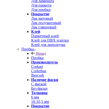
Для ламината
Для паркета
Для пробки
Покрытие
Лак матовый
Лак полуматовый
Лак глянцевый
Клей
Паркетный клей
Клей для ПВХ плитки
Клей для линолеума
Пробка
Назад
Пробка
Производитель
Corkart
Corkribas
Ibercork
Наличие фаски
С фаской
Без фаски
Толщина
6 мм
10-10,5 мм
Покрытие