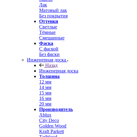
Лак
Матовый лак
Без покрытия
Оттенки
Светлые
Тёмные
Смешанные
Фаска
С фаской
Без фаски
Инженерная доска
Назад
Инженерная доска
Толщина
12 мм
14 мм
15 мм
16 мм
20 мм
Производитель
Ablux
City Deco
Golden Wood
Kraft Parkett
TarWood