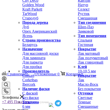
City Deco
Кантри
Golden Wood
Натур
Kraft Parkett
Селект
TarWood
Рустик
Стародуб
Смешанная
Порода дерева
Тип соединения
Дуб
Шип-Паз
Орех Американский
Замковой
Ясень
Тип помещения
Страна производства
Спальня
Беларусь
Гостиная
Назначение
Покрытие
Для массивной доски
Лак матовый
Для ламината
Лак полуматовый
Для паркета
Лак глянцевый
Для пробки
Клей
Производитель
10-10,5 мм
Сравнение
0
Отложенные
0
Корзина
0
Corkart
Покрытие
Corkribas
Лак
Ibercork
Масло-Воск
Наличие фаски
Без покрытия
С фаской
Оттенки
Телефоны
Без фаски
Светлые
+7 495
Показать
Толщина
Темные
Круглосуточно
6 мм
Смешанные
Заказать звонок