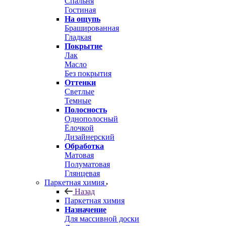
Спальня
Гостиная
На ощупь
Брашированная
Гладкая
Покрытие
Лак
Масло
Без покрытия
Оттенки
Светлые
Темные
Полосность
Однополосный
Ёлочкой
Дизайнерский
Обработка
Матовая
Полуматовая
Глянцевая
Паркетная химия
Назад
Паркетная химия
Назначение
Для массивной доски