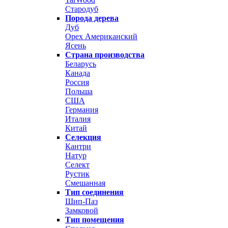
Стародуб
Порода дерева
Дуб
Орех Американский
Ясень
Страна производства
Беларусь
Канада
Россия
Польша
США
Германия
Италия
Китай
Селекция
Кантри
Натур
Селект
Рустик
Смешанная
Тип соединения
Шип-Паз
Замковой
Тип помещения