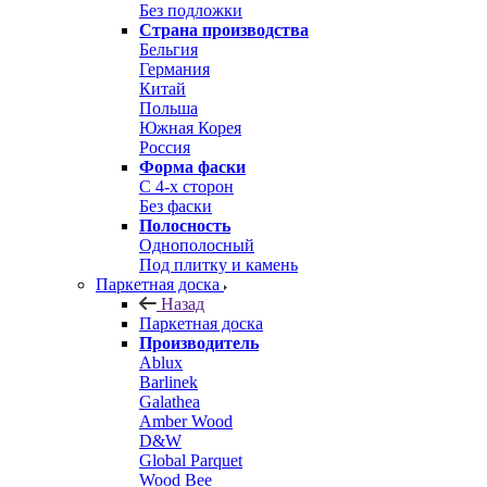
Без подложки
Страна производства
Бельгия
Германия
Китай
Польша
Южная Корея
Россия
Форма фаски
С 4-х сторон
Без фаски
Полосность
Однополосный
Под плитку и камень
Паркетная доска
Назад
Паркетная доска
Производитель
Ablux
Barlinek
Galathea
Amber Wood
D&W
Global Parquet
Wood Bee