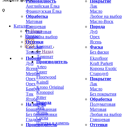
Разновидность
Покрытие
Английская Ёлка
Лак
Французская Ёлка
Масло
Обработка
Любое на выбор
Матовая
Масло-Воск
Каталог
Глянцевая
Порода
Назад
Полуматовая
Дуб
Каталог
Любая на выбор
Орех
Оттенки
Ясень
Ламинат
Светлые
Фаска
Назад
Темные
Без фаски
Ламинат
Порода
Ekzofloor
Производитель
Дуб
Kraft Parkett
Arteo
Ясень
Корона Exotic
Egger
Мербау
Стародуб
Floorwood
Орех
Покрытие
Kaindl
Орех
Лак
Krono Original
Бамбук
Масло
Kronopol
Тик
Без покрытия
Ritter
Ятоба
Обработка
Порода
На ощупь
Полуматовая
Дуб
Брашированная
Матовая
Ясень
Без брашировки
Любая на выбор
Сосна
Гладкая
Глянцевая
Плитка и камень
Производитель
Оттенки