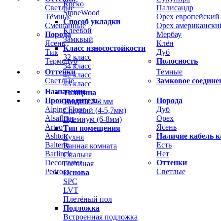
Rocko
Светлые
Палисандр
StoneWood
Тёмные
Орех европейский
Способ укладки
Смешанные
Орех американски
Клеевой
Порода
Мербау
Замквый
Ясень
Клён
Класс износостойкости
Тик
Дуб
32 класс
Термодуб
Полосность
34 класс
Оттенки
Темные
42 класс
Светлые
Замковое соедине
43 класс
Назначение
Толщина
Производитель
Порода
Тонкий 2-3 мм
Alpine Floor
Дуб
Средний (4-5,7мм)
Alsafloor
Орех
Премиум (6-8мм)
Arteo
Ясень
Тип помещения
Ashton
Наличие кабель к
Кухня
Balterio
Есть
Ванная комната
Barlinek
Нет
Спальня
Decomaster
Оттенки
Гостиная
Pedross
Светлые
Основа
SPC
LVT
Плетёный пол
Подложка
Встроенная подложка