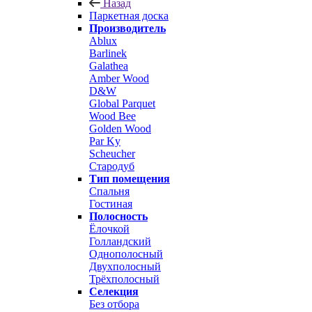
Назад
Паркетная доска
Производитель
Ablux
Barlinek
Galathea
Amber Wood
D&W
Global Parquet
Wood Bee
Golden Wood
Par Ky
Scheucher
Стародуб
Тип помещения
Спальня
Гостиная
Полосность
Ёлочкой
Голландский
Однополосный
Двухполосный
Трёхполосный
Селекция
Без отбора