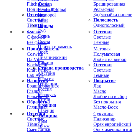
Flitch Design
Брашированная
Kaindl
Пол Вам В Дом
Рельефная
Krono Original
Оттенок
3д (мозайка панели
Kronopol
Светлый
Полосность
Ritter
Тёмный
Однополосный
Порода
Дуб
Фаска
Оттенки
Ясень
С фаской
Светлые
Сосна
Без фаски
Тёмные
Плитка и камень
Производитель
Матовая
Орех
Coswick
Полуматовая
Дизайнерский
Da Vinci
Любая на выбор
Каштан
Kochanelli
Оттенки
Страна производства
Kraft Parkett
Светлые
Австрия
Lab Arte
Темные
Бельгия
На ощупь
Покрытие
Германия
Брашированная
Лак
Россия
Гладкая
Масло
Беларусь
Рельефная
Любое на выбор
Китай
Обработка
Без покрытия
Франция
Глянцевая
Масло-Воск
Швеция
Оттенки
Сукупира
Толщина
Светлые
Палисандр
8 мм
Тёмные
Орех европейский
10 мм
Смешанные
Орех американски
12 мм