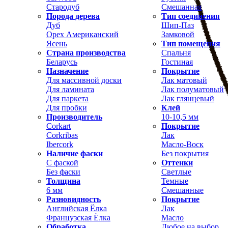
Стародуб
Смешанная
Порода дерева
Тип соединения
Дуб
Шип-Паз
Орех Американский
Замковой
Ясень
Тип помещения
Страна производства
Спальня
Беларусь
Гостиная
Назначение
Покрытие
Для массивной доски
Лак матовый
Для ламината
Лак полуматовый
Для паркета
Лак глянцевый
Для пробки
Клей
Производитель
10-10,5 мм
Corkart
Покрытие
Corkribas
Лак
Ibercork
Масло-Воск
Наличие фаски
Без покрытия
С фаской
Оттенки
Без фаски
Светлые
Толщина
Темные
6 мм
Смешанные
Разновидность
Покрытие
Английская Ёлка
Лак
Французская Ёлка
Масло
Обработка
Любое на выбор