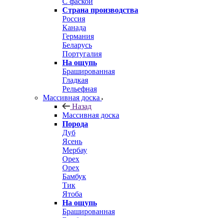
С фаской
Страна производства
Россия
Канада
Германия
Беларусь
Португалия
На ощупь
Брашированная
Гладкая
Рельефная
Массивная доска
Назад
Массивная доска
Порода
Дуб
Ясень
Мербау
Орех
Орех
Бамбук
Тик
Ятоба
На ощупь
Брашированная