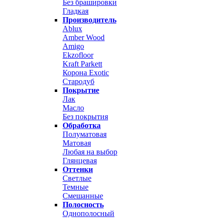
Без брашировки
Гладкая
Производитель
Ablux
Amber Wood
Amigo
Ekzofloor
Kraft Parkett
Корона Exotic
Стародуб
Покрытие
Лак
Масло
Без покрытия
Обработка
Полуматовая
Матовая
Любая на выбор
Глянцевая
Оттенки
Светлые
Темные
Смешанные
Полосность
Однополосный