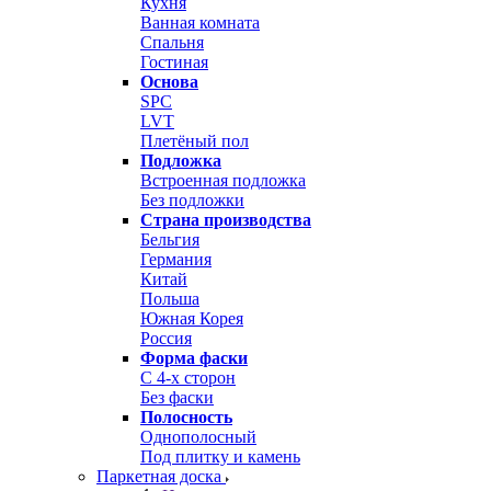
Кухня
Ванная комната
Спальня
Гостиная
Основа
SPC
LVT
Плетёный пол
Подложка
Встроенная подложка
Без подложки
Страна производства
Бельгия
Германия
Китай
Польша
Южная Корея
Россия
Форма фаски
С 4-х сторон
Без фаски
Полосность
Однополосный
Под плитку и камень
Паркетная доска