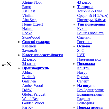
Alpine Floor
43 класс
Fargo
Толщина
Art East
Тонкий 2-3 мм
Vinilam
Средний (4-5,7мм)
Alta Step
Премиум (6-8мм)
Home Expert
Тип помещения
Natura
Кухня
Rocko
Ванная комната
StoneWood
Спальня
Способ укладки
Гостиная
Клеевой
Основа
Замквый
SPC
Класс износостойкости
LVT
32 класс
Плетёный пол
34 класс
Подложка
Производитель
Кантри
Ablux
Натур
Barlinek
Рустик
Galathea
Селект
Amber Wood
На ощупь
D&W
Без Брашировки
Global Parquet
Брашированная
Wood Bee
Гладкая
Golden Wood
Рельефная
Par Ky
Порода дерева