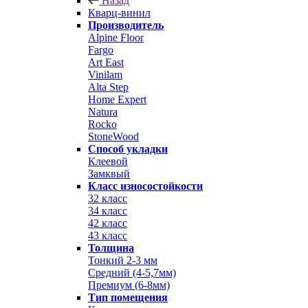
Назад
Кварц-винил
Производитель
Alpine Floor
Fargo
Art East
Vinilam
Alta Step
Home Expert
Natura
Rocko
StoneWood
Способ укладки
Клеевой
Замквый
Класс износостойкости
32 класс
34 класс
42 класс
43 класс
Толщина
Тонкий 2-3 мм
Средний (4-5,7мм)
Премиум (6-8мм)
Тип помещения