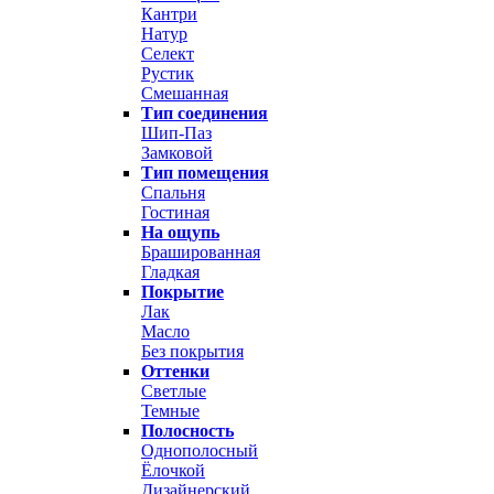
Кантри
Натур
Селект
Рустик
Смешанная
Тип соединения
Шип-Паз
Замковой
Тип помещения
Спальня
Гостиная
На ощупь
Брашированная
Гладкая
Покрытие
Лак
Масло
Без покрытия
Оттенки
Светлые
Темные
Полосность
Однополосный
Ёлочкой
Дизайнерский