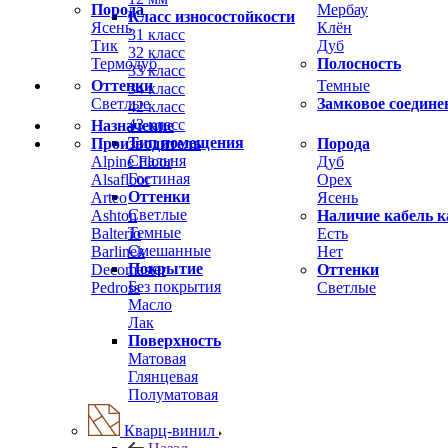
Порода
Мербау
Класс износостойкости
Ясень
Клён
31 класс
Тик
Дуб
32 класс
Термодуб
Полосность
33 класс
Оттенки
Темные
34 класс
Светлые
Замковое соедине
42 класс
43 класс
Назначение
Тип помещения
Производитель
Порода
Спальня
Alpine Floor
Дуб
Гостиная
Alsafloor
Орех
Оттенки
Arteo
Ясень
Светлые
Ashton
Наличие кабель к
Темные
Balterio
Есть
Смешанные
Barlinek
Нет
Покрытие
Decomaster
Оттенки
Без покрытия
Pedross
Светлые
Масло
Лак
Поверхность
Матовая
Глянцевая
Полуматовая
Кварц-винил