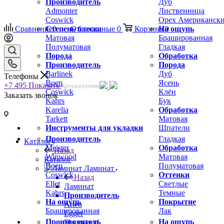
Производитель
Дуб
Admonter
Лиственница
Coswick
Орех Американск
Сравнение
Степень блеска
0
Отложенные
0
Корзина
На ощупь
0
Матовая
Брашированная
Полуматовая
Гладкая
Порода
Обработка
Производитель
Порода
Barlinek
Дуб
Телефоны
Boen
Ясень
+7 495
Показать
Круглосуточно
Coswick
Клён
Заказать звонок
Kahrs
Бук
Karelia
Обработка
Tarkett
Матовая
Инструменты для укладки
Шпатели
Производитель
Гладкая
Каталог
Meister
Обработка
Назад
Winwood
Матовая
Каталог
Boen
Полуматовая
Ламинат
Coswick
Оттенки
Назад
Ellet
Светлые
Ламинат
Kahrs
Темные
Производитель
На ощупь
Покрытие
Arteo
Брашированная
Лак
Egger
Производитель
На ощупь
Floorwood