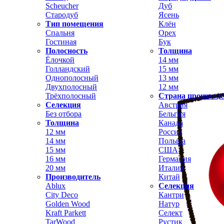
Scheucher
Дуб
Стародуб
Ясень
Тип помещения
Клён
Спальня
Орех
Гостиная
Бук
Полосность
Толщина
Ёлочкой
14 мм
Голландский
15 мм
Однополосный
13 мм
Двухполосный
12 мм
Трёхполосный
Страна производ
Селекция
Австрия
Без отбора
Бельгия
Толщина
Канада
12 мм
Россия
14 мм
Польша
15 мм
США
16 мм
Германия
20 мм
Италия
Производитель
Китай
Ablux
Селекция
City Deco
Кантри
Golden Wood
Натур
Kraft Parkett
Селект
TarWood
Рустик