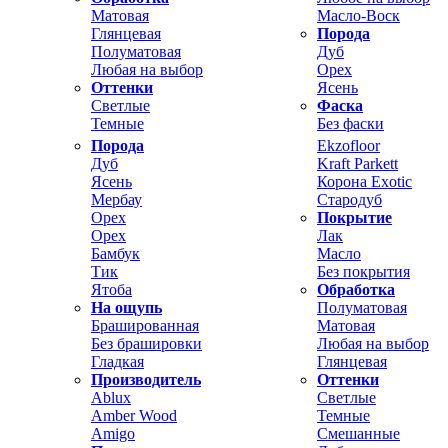
Матовая
Масло-Воск
Глянцевая
Порода
Полуматовая
Дуб
Любая на выбор
Орех
Оттенки
Ясень
Светлые
Фаска
Темные
Без фаски
Порода
Ekzofloor
Дуб
Kraft Parkett
Ясень
Корона Exotic
Мербау
Стародуб
Орех
Покрытие
Орех
Лак
Бамбук
Масло
Тик
Без покрытия
Ятоба
Обработка
На ощупь
Полуматовая
Брашированная
Матовая
Без брашировки
Любая на выбор
Гладкая
Глянцевая
Производитель
Оттенки
Ablux
Светлые
Amber Wood
Темные
Amigo
Смешанные