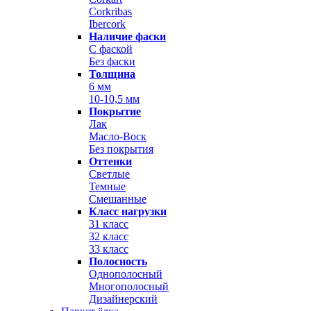
Corkribas
Ibercork
Наличие фаски
С фаской
Без фаски
Толщина
6 мм
10-10,5 мм
Покрытие
Лак
Масло-Воск
Без покрытия
Оттенки
Светлые
Темные
Смешанные
Класс нагрузки
31 класс
32 класс
33 класс
Полосность
Однополосный
Многополосный
Дизайнерский