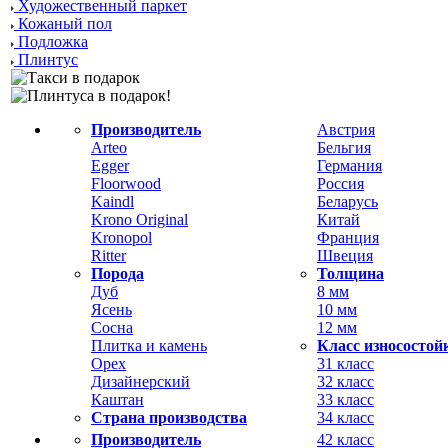
Художественный паркет
Кожаный пол
Подложка
Плинтус
Производитель
Австрия
Arteo
Бельгия
Egger
Германия
Floorwood
Россия
Kaindl
Беларусь
Krono Original
Китай
Kronopol
Франция
Ritter
Швеция
Порода
Толщина
Дуб
8 мм
Ясень
10 мм
Сосна
12 мм
Плитка и камень
Класс износостой
Орех
31 класс
Дизайнерский
32 класс
Каштан
33 класс
Страна производства
34 класс
Производитель
42 класс