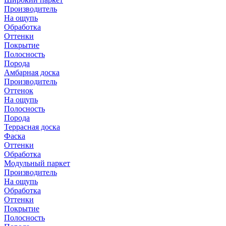
Производитель
На ощупь
Обработка
Оттенки
Покрытие
Полосность
Порода
Амбарная доска
Производитель
Оттенок
На ощупь
Полосность
Порода
Террасная доска
Фаска
Оттенки
Обработка
Модульный паркет
Производитель
На ощупь
Обработка
Оттенки
Покрытие
Полосность