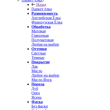
Паркет ёлка
Назад
Паркет ёлка
Разновидность
Английская Ёлка
Французская Ёлка
Обработка
Матовая
Глянцевая
Полуматовая
Любая на выбор
Оттенки
Светлые
Темные
Покрытие
Лак
Масло
Любое на выбор
Масло-Воск
Порода
Дуб
Орех
Ясень
Фаска
Без фаски