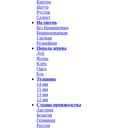
Кантри
Натур
Рустик
Селект
На ощупь
Без Брашировки
Брашированная
Гладкая
Рельефная
Порода дерева
Дуб
Ясень
Клён
Орех
Бук
Толщина
14 мм
15 мм
13 мм
12 мм
Страна производства
Австрия
Бельгия
Германия
Россия