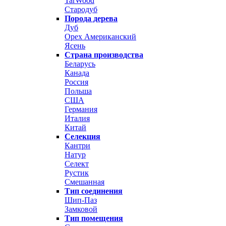
TarWood
Стародуб
Порода дерева
Дуб
Орех Американский
Ясень
Страна производства
Беларусь
Канада
Россия
Польша
США
Германия
Италия
Китай
Селекция
Кантри
Натур
Селект
Рустик
Смешанная
Тип соединения
Шип-Паз
Замковой
Тип помещения