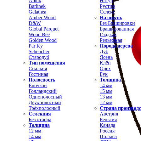
Ablux
Натур
Barlinek
Рустик
Galathea
Селект
Amber Wood
На ощупь
D&W
Без Брашировки
Global Parquet
Брашированная
Wood Bee
Гладкая
Golden Wood
Рельефная
Par Ky
Порода дерева
Scheucher
Дуб
Стародуб
Ясень
Тип помещения
Клён
Спальня
Орех
Гостиная
Бук
Полосность
Толщина
Ёлочкой
14 мм
Голландский
15 мм
Однополосный
13 мм
Двухполосный
12 мм
Трёхполосный
Страна производ
Селекция
Австрия
Без отбора
Бельгия
Толщина
Канада
12 мм
Россия
14 мм
Польша