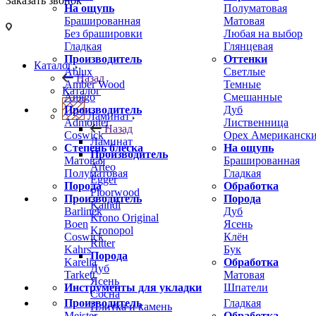
Заказать звонок
На ощупь
Полуматовая
Брашированная
Матовая
Без брашировки
Любая на выбор
Гладкая
Глянцевая
Производитель
Оттенки
Каталог
Ablux
Светлые
Назад
Amber Wood
Темные
Каталог
Amigo
Смешанные
Производитель
Дуб
Ламинат
Admonter
Лиственница
Назад
Coswick
Орех Американск
Ламинат
Степень блеска
На ощупь
Производитель
Матовая
Брашированная
Arteo
Полуматовая
Гладкая
Egger
Порода
Обработка
Floorwood
Производитель
Порода
Kaindl
Barlinek
Дуб
Krono Original
Boen
Ясень
Kronopol
Coswick
Клён
Ritter
Kahrs
Бук
Порода
Karelia
Обработка
Дуб
Tarkett
Матовая
Ясень
Инструменты для укладки
Шпатели
Сосна
Производитель
Гладкая
Плитка и камень
Meister
Обработка