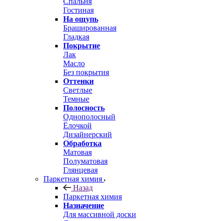
Спальня
Гостиная
На ощупь
Брашированная
Гладкая
Покрытие
Лак
Масло
Без покрытия
Оттенки
Светлые
Темные
Полосность
Однополосный
Ёлочкой
Дизайнерский
Обработка
Матовая
Полуматовая
Глянцевая
Паркетная химия
Назад
Паркетная химия
Назначение
Для массивной доски