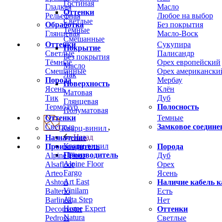
Гостиная
Гладкая
Масло
Оттенки
Рельефная
Любое на выбор
Светлые
Обработка
Без покрытия
Темные
Глянцевая
Масло-Воск
Смешанные
Оттенки
Сукупира
Покрытие
Светлые
Палисандр
Без покрытия
Тёмные
Орех европейский
Масло
Смешанные
Орех американски
Лак
Порода
Мербау
Поверхность
Ясень
Клён
Матовая
Тик
Дуб
Глянцевая
Термодуб
Полосность
Полуматовая
Оттенки
Темные
Светлые
Замковое соедине
Кварц-винил
Назад
Назначение
Кварц-винил
Производитель
Порода
Производитель
Alpine Floor
Дуб
Alpine Floor
Alsafloor
Орех
Fargo
Arteo
Ясень
Art East
Ashton
Наличие кабель к
Vinilam
Balterio
Есть
Alta Step
Barlinek
Нет
Home Expert
Decomaster
Оттенки
Natura
Pedross
Светлые