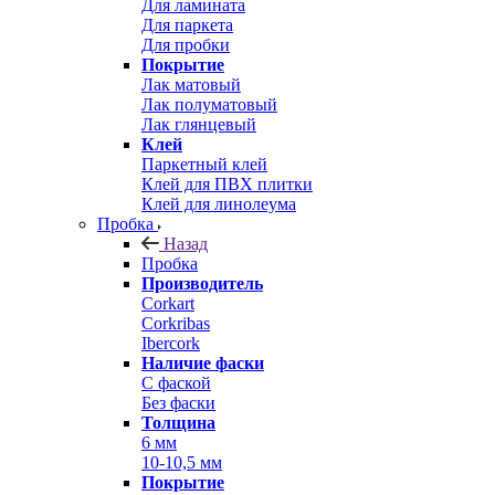
Для ламината
Для паркета
Для пробки
Покрытие
Лак матовый
Лак полуматовый
Лак глянцевый
Клей
Паркетный клей
Клей для ПВХ плитки
Клей для линолеума
Пробка
Назад
Пробка
Производитель
Corkart
Corkribas
Ibercork
Наличие фаски
С фаской
Без фаски
Толщина
6 мм
10-10,5 мм
Покрытие