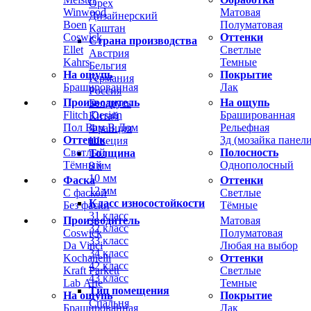
Орех
Winwood
Матовая
Дизайнерский
Boen
Полуматовая
Каштан
Coswick
Оттенки
Страна производства
Ellet
Светлые
Австрия
Kahrs
Темные
Бельгия
На ощупь
Покрытие
Германия
Брашированная
Лак
Россия
Производитель
На ощупь
Беларусь
Flitch Design
Брашированная
Китай
Пол Вам В Дом
Рельефная
Франция
Оттенок
3д (мозайка панели
Швеция
Светлый
Полосность
Толщина
Тёмный
Однополосный
8 мм
10 мм
Фаска
Оттенки
12 мм
С фаской
Светлые
Класс износостойкости
Без фаски
Тёмные
31 класс
Производитель
Матовая
32 класс
Coswick
Полуматовая
33 класс
Da Vinci
Любая на выбор
34 класс
Kochanelli
Оттенки
42 класс
Kraft Parkett
Светлые
43 класс
Lab Arte
Темные
Тип помещения
На ощупь
Покрытие
Спальня
Брашированная
Лак