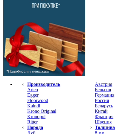
Производитель
Австрия
Arteo
Бельгия
Egger
Германия
Floorwood
Россия
Kaindl
Беларусь
Krono Original
Китай
Kronopol
Франция
Ritter
Швеция
Порода
Толщина
Дуб
8 мм