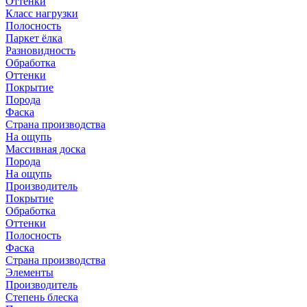
Оттенки
Класс нагрузки
Полосность
Паркет ёлка
Разновидность
Обработка
Оттенки
Покрытие
Порода
Фаска
Страна производства
На ощупь
Массивная доска
Порода
На ощупь
Производитель
Покрытие
Обработка
Оттенки
Полосность
Фаска
Страна производства
Элементы
Производитель
Степень блеска