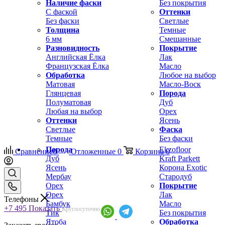
Наличие фаски
Без покрытия
С фаской
Оттенки
Без фаски
Светлые
Толщина
Темные
6 мм
Смешанные
Разновидность
Покрытие
Английская Ёлка
Лак
Французская Ёлка
Масло
Обработка
Любое на выбор
Матовая
Масло-Воск
Глянцевая
Порода
Полуматовая
Дуб
Любая на выбор
Орех
Оттенки
Ясень
Светлые
Фаска
Темные
Без фаски
Порода
Ekzofloor
Сравнение
0
Отложенные
0
Корзина
0
Дуб
Kraft Parkett
Ясень
Корона Exotic
Мербау
Стародуб
Орех
Покрытие
Орех
Лак
Телефоны
Бамбук
Масло
+7 495
Показать
Круглосуточно
Тик
Без покрытия
Ятоба
Обработка