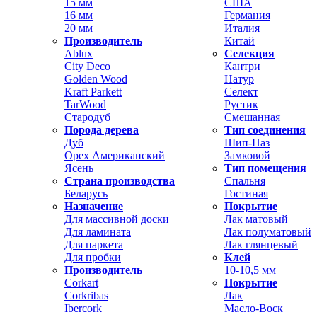
15 мм
США
16 мм
Германия
20 мм
Италия
Производитель
Китай
Ablux
Селекция
City Deco
Кантри
Golden Wood
Натур
Kraft Parkett
Селект
TarWood
Рустик
Стародуб
Смешанная
Порода дерева
Тип соединения
Дуб
Шип-Паз
Орех Американский
Замковой
Ясень
Тип помещения
Страна производства
Спальня
Беларусь
Гостиная
Назначение
Покрытие
Для массивной доски
Лак матовый
Для ламината
Лак полуматовый
Для паркета
Лак глянцевый
Для пробки
Клей
Производитель
10-10,5 мм
Corkart
Покрытие
Corkribas
Лак
Ibercork
Масло-Воск