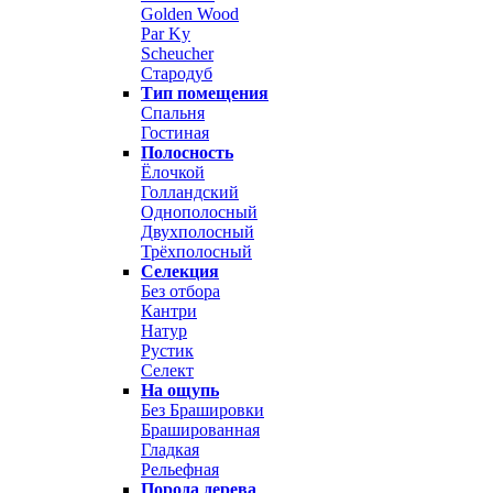
Golden Wood
Par Ky
Scheucher
Стародуб
Тип помещения
Спальня
Гостиная
Полосность
Ёлочкой
Голландский
Однополосный
Двухполосный
Трёхполосный
Селекция
Без отбора
Кантри
Натур
Рустик
Селект
На ощупь
Без Брашировки
Брашированная
Гладкая
Рельефная
Порода дерева