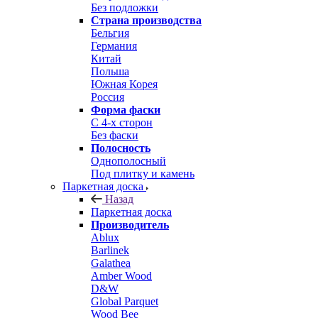
Без подложки
Страна производства
Бельгия
Германия
Китай
Польша
Южная Корея
Россия
Форма фаски
С 4-х сторон
Без фаски
Полосность
Однополосный
Под плитку и камень
Паркетная доска
Назад
Паркетная доска
Производитель
Ablux
Barlinek
Galathea
Amber Wood
D&W
Global Parquet
Wood Bee