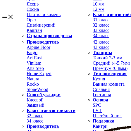
Ясень
10 мм
Сосна
12 мм
Плитка и камень
Класс износостой
Орех
31 класс
Дизайнерский
32 класс
Каштан
33 класс
Страна производства
34 класс
Производитель
42 класс
Alpine Floor
43 класс
Fargo
Толщина
Art East
Тонкий 2-3 мм
Vinilam
Средний (4-5,7мм)
Alta Step
Премиум (6-8мм)
Home Expert
Тип помещения
Natura
Кухня
Rocko
Ванная комната
StoneWood
Спальня
Способ укладки
Гостиная
Клеевой
Основа
Замквый
SPC
Класс износостойкости
LVT
32 класс
Плетёный пол
34 класс
Подложка
Производитель
Кантри